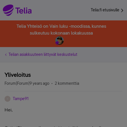
Telia.fi etusivulle
Telia Yhteisö on Vain luku -moodissa, kunnes
sulkeutuu kokonaan lokakuussa
Telian asiakkuuteen liittyvät keskustelut
Yliveloitus
Forum|Forum|9 years ago
2 kommenttia
Tampe91
T
Hei,