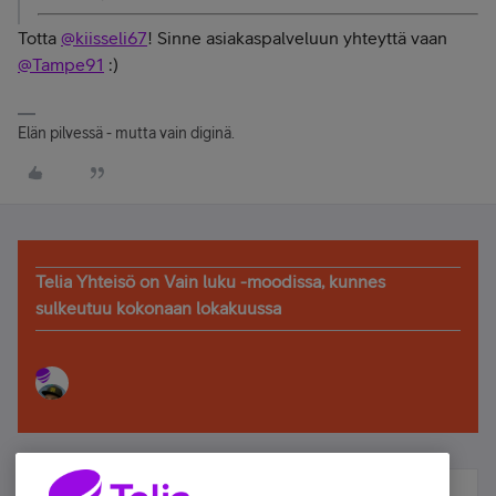
Totta
@kiisseli67
! Sinne asiakaspalveluun yhteyttä vaan
@Tampe91
:)
Elän pilvessä - mutta vain diginä.
Telia Yhteisö on Vain luku -moodissa, kunnes
sulkeutuu kokonaan lokakuussa