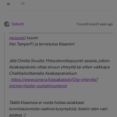
Sekunti
Forum|Forum|9 years ago
@kiisseli67
kirjoitti:
Hei Tampe91 ja tervetuloa Klaaniin!
Jätä Omilta Sivuilta Yhteydenottopyyntö asiasta, jolloin
Asiakaspalvelu ottaa sinuun yhteyttä tai sitten vaikkapa
Chatilla/soittamalla Asiakaspalveluun
:
https://www.sonera.fi/asiakastuki/Ota-yhteytta?
intcmp=footer-puhelinnumerot
Täällä Klaanissa ei voida hoitaa asiakkaan
tunnistautumista vaativia kysymyksiä, itsekin olen vain
asiakas :)