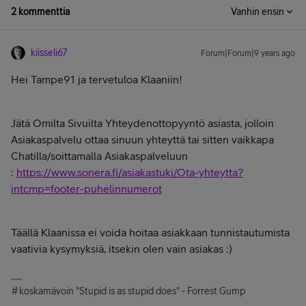
2 kommenttia
Vanhin ensin
kiisseli67
Forum|Forum|9 years ago
Hei Tampe91 ja tervetuloa Klaaniin!
Jätä Omilta Sivuilta Yhteydenottopyyntö asiasta, jolloin
Asiakaspalvelu ottaa sinuun yhteyttä tai sitten vaikkapa
Chatilla/soittamalla Asiakaspalveluun
:
https://www.sonera.fi/asiakastuki/Ota-yhteytta?
intcmp=footer-puhelinnumerot
Täällä Klaanissa ei voida hoitaa asiakkaan tunnistautumista
vaativia kysymyksiä, itsekin olen vain asiakas :)
#koskamävoin "Stupid is as stupid does" - Forrest Gump