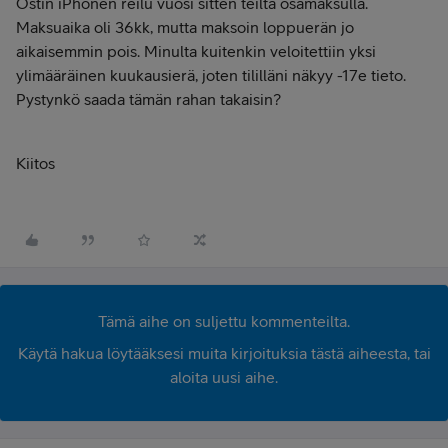
Ostin iPhonen reilu vuosi sitten teiltä osamaksulla.
Maksuaika oli 36kk, mutta maksoin loppuerän jo
aikaisemmin pois. Minulta kuitenkin veloitettiin yksi
ylimääräinen kuukausierä, joten tililläni näkyy -17e tieto.
Pystynkö saada tämän rahan takaisin?
Kiitos
Tämä aihe on suljettu kommenteilta.
Käytä hakua löytääksesi muita kirjoituksia tästä aiheesta, tai
aloita uusi aihe.