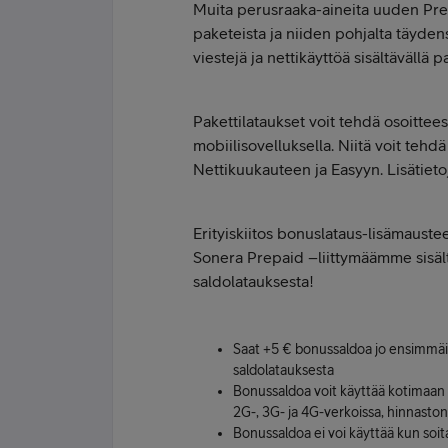
Muita perusraaka-aineita uuden Prepa
paketeista ja niiden pohjalta täyd
viestejä ja nettikäyttöä sisältävällä p
Pakettilataukset voit tehdä osoittee
mobiilisovelluksella. Niitä voit teh
Nettikuukauteen ja Easyyn. Lisätiet
Erityiskiitos bonuslataus-lisämauste
Sonera Prepaid –liittymäämme sisäl
saldolatauksesta!
Saat +5 € bonussaldoa jo ensimmäis
saldolatauksesta
Bonussaldoa voit käyttää kotimaan n
2G-, 3G- ja 4G-verkoissa, hinnast
Bonussaldoa ei voi käyttää kun soitat