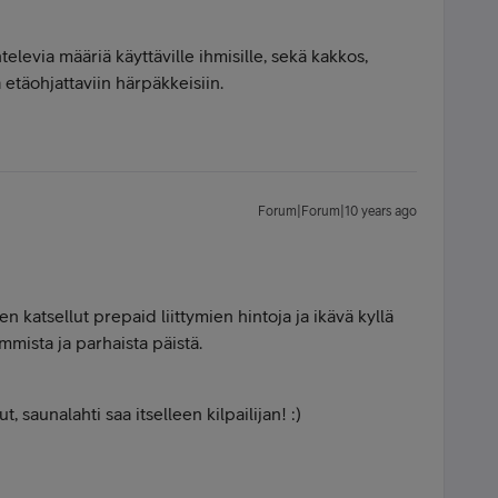
elevia määriä käyttäville ihmisille, sekä kakkos,
 etäohjattaviin härpäkkeisiin.
Forum|Forum|10 years ago
n katsellut prepaid liittymien hintoja ja ikävä kyllä
simmista ja parhaista päistä.
t, saunalahti saa itselleen kilpailijan! :)