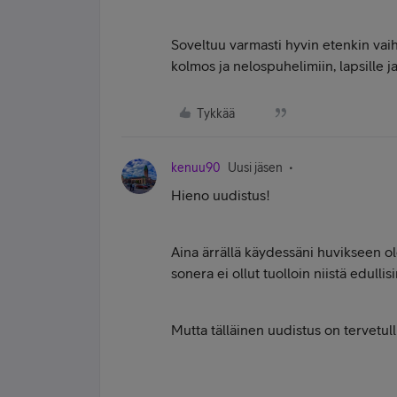
Soveltuu varmasti hyvin etenkin vaiht
kolmos ja nelospuhelimiin, lapsille ja
Tykkää
kenuu90
Uusi jäsen
Hieno uudistus!
Aina ärrällä käydessäni huvikseen ole
sonera ei ollut tuolloin niistä edulli
Mutta tälläinen uudistus on tervetullu