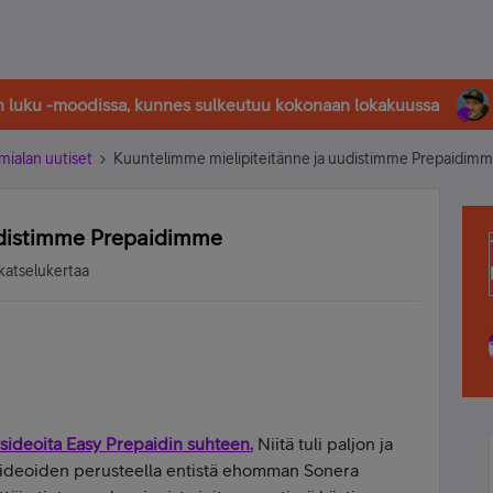
in luku -moodissa, kunnes sulkeutuu kokonaan lokakuussa
imialan uutiset
Kuuntelimme mielipiteitänne ja uudistimme Prepaidim
udistimme Prepaidimme
katselukertaa
sideoita Easy Prepaidin suhteen.
Niitä tuli paljon ja
me ideoiden perusteella entistä ehomman Sonera