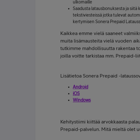
ulkomaille
Saadusta latausbonuksesta ja siitä
tekstiviesteissä jotka tulevat autom
kertymisen Sonera Prepaid Latauss
Kaikkea emme vielä saaneet valmiik
muita lisämausteita vielä vuoden ai
tutkimme mahdollisuutta rakentaa t
joilla voitte tarkistaa mm. Prepaid-l
Lisätietoa Sonera Prepaid -lataussov
Android
iOS
Windows
Kehitystiimi kiittää arvokkaasta pal
Prepaid-palvelun. Mitä mieltä olet u