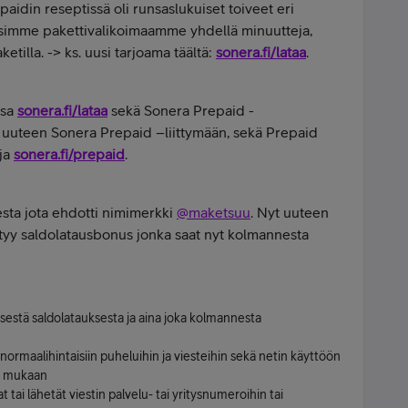
idin reseptissä oli runsaslukuiset toiveet eri
ensimme pakettivalikoimaamme yhdellä minuutteja,
aketilla. -> ks. uusi tarjoama täältä:
sonera.fi/lataa
.
ssa
sonera.fi/lataa
sekä Sonera Prepaid -
dä uuteen Sonera Prepaid –liittymään, sekä Prepaid
oja
sonera.fi/prepaid
.
esta jota ehdotti nimimerkki
@maketsuu
. Nyt uuteen
tyy saldolatausbonus jonka saat nyt kolmannesta
estä saldolatauksesta ja aina joka kolmannesta
ormaalihintaisiin puheluihin ja viesteihin sekä netin käyttöön
on mukaan
 tai lähetät viestin palvelu- tai yritysnumeroihin tai