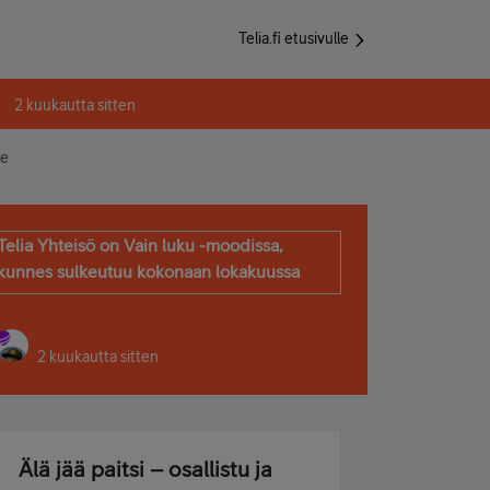
Telia.fi etusivulle
2 kuukautta sitten
me
Telia Yhteisö on Vain luku -moodissa,
kunnes sulkeutuu kokonaan lokakuussa
2 kuukautta sitten
Älä jää paitsi – osallistu ja