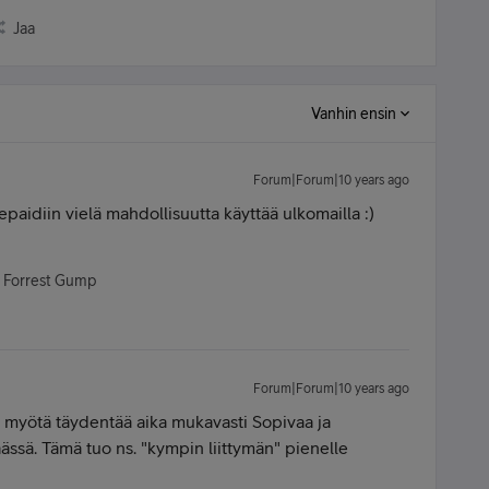
Jaa
Vanhin ensin
Forum|Forum|10 years ago
epaidiin vielä mahdollisuutta käyttää ulkomailla :)
- Forrest Gump
Forum|Forum|10 years ago
 myötä täydentää aika mukavasti Sopivaa ja
ässä. Tämä tuo ns. "kympin liittymän" pienelle