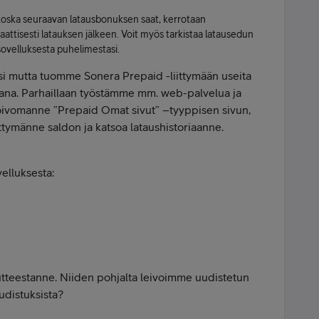
 koska seuraavan latausbonuksen saat, kerrotaan
aattisesti latauksen jälkeen. Voit myös tarkistaa latausedun
ovelluksesta puhelimestasi.
si mutta tuomme Sonera Prepaid -liittymään useita
kana. Parhaillaan työstämme mm. web-palvelua ja
oivomanne ”Prepaid Omat sivut” –tyyppisen sivun,
iittymänne saldon ja katsoa lataushistoriaanne.
elluksesta:
autteestanne. Niiden pohjalta leivoimme uudistetun
udistuksista?