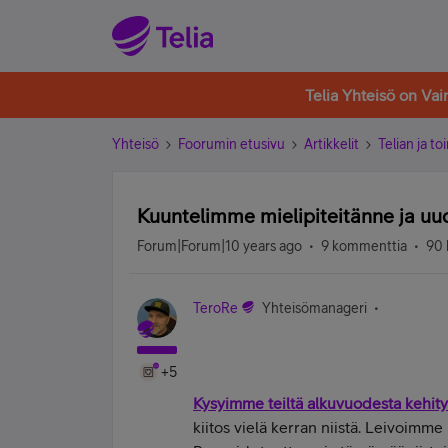
Telia Yhteisö on Va
Yhteisö
Foorumin etusivu
Artikkelit
Telian ja to
Kuuntelimme mielipiteitänne ja u
Forum|Forum|10 years ago
9 kommenttia
90 
TeroRe
Yhteisömanageri
+5
Kysyimme teiltä alkuvuodesta kehity
kiitos vielä kerran niistä. Leivoim