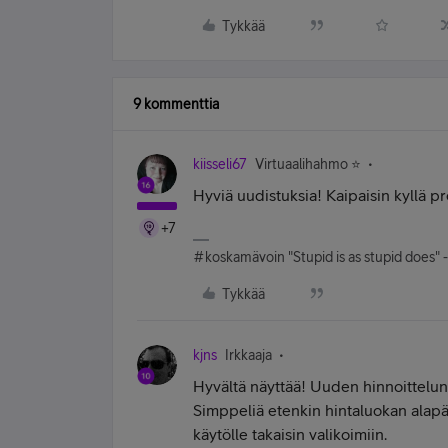
Tykkää
9 kommenttia
kiisseli67
Virtuaalihahmo ⭐️
Hyviä uudistuksia! Kaipaisin kyllä pr
+7
#koskamävoin "Stupid is as stupid does" 
Tykkää
kjns
Irkkaaja
Hyvältä näyttää! Uuden hinnoittelun
Simppeliä etenkin hintaluokan alapä
käytölle takaisin valikoimiin.