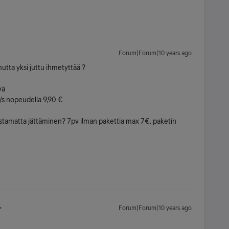
Forum|Forum|10 years ago
tta yksi juttu ihmetyttää ?
vä
 /s nopeudella 9,90 €
ostamatta jättäminen? 7pv ilman pakettia max 7€, paketin
Forum|Forum|10 years ago