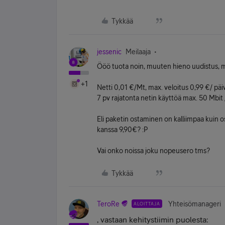
Tykkää
jessenic
Meilaaja
Ööö tuota noin, muuten hieno uudistus, mu
+1
Netti 0,01 €/Mt, max. veloitus 0,99 €/ päi
7 pv rajatonta netin käyttöä max. 50 Mbit
Eli paketin ostaminen on kalliimpaa kuin 
kanssa 9,90€? :P
Vai onko noissa joku nopeusero tms?
Tykkää
TeroRe
Yhteisömanageri
ALOITTAJA
, vastaan kehitystiimin puolesta: