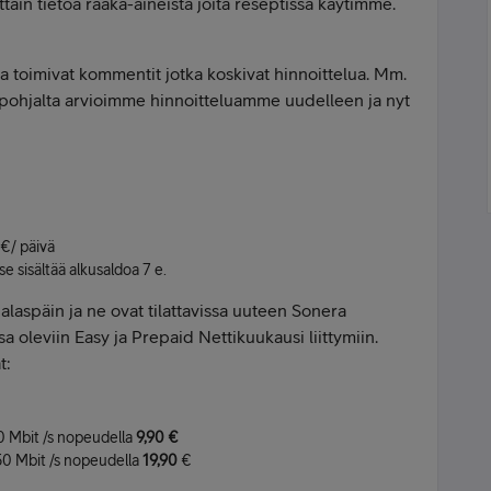
ttäin tietoa raaka-aineista joita reseptissä käytimme.
toimivat kommentit jotka koskivat hinnoittelua. Mm.
pohjalta arvioimme hinnoitteluamme uudelleen ja nyt
 €/ päivä
e sisältää alkusaldoa 7 e.
laspäin ja ne ovat tilattavissa uuteen Sonera
 oleviin Easy ja Prepaid Nettikuukausi liittymiin.
t:
50 Mbit /s nopeudella
9,90 €
 50 Mbit /s nopeudella
19,90
€