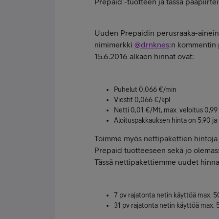
Prepaid -tuotteen ja tässä pääpiirtei
Uuden Prepaidin perusraaka-aineina 
nimimerkki
@drnknes
:n kommentin 
15.6.2016 alkaen hinnat ovat:
Puhelut 0,066 €/min
Viestit 0,066 €/kpl
Netti 0,01 €/Mt, max. veloitus 0,99
Aloituspakkauksen hinta on 5,90 ja s
Toimme myös nettipakettien hintoja a
Prepaid tuotteeseen sekä jo olemassa
Tässä nettipakettiemme uudet hinna
7 pv rajatonta netin käyttöä max. 
31 pv rajatonta netin käyttöä max.