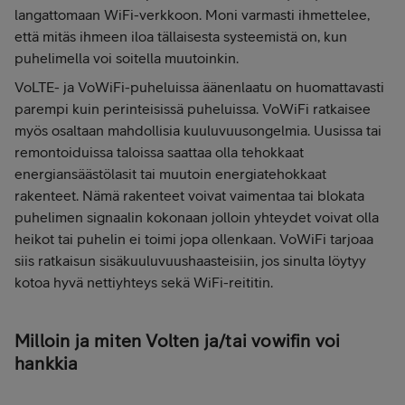
langattomaan WiFi-verkkoon. Moni varmasti ihmettelee,
että mitäs ihmeen iloa tällaisesta systeemistä on, kun
puhelimella voi soitella muutoinkin.
VoLTE- ja VoWiFi-puheluissa äänenlaatu on huomattavasti
parempi kuin perinteisissä puheluissa. VoWiFi ratkaisee
myös osaltaan mahdollisia kuuluvuusongelmia. Uusissa tai
remontoiduissa taloissa saattaa olla tehokkaat
energiansäästölasit tai muutoin energiatehokkaat
rakenteet. Nämä rakenteet voivat vaimentaa tai blokata
puhelimen signaalin kokonaan jolloin yhteydet voivat olla
heikot tai puhelin ei toimi jopa ollenkaan. VoWiFi tarjoaa
siis ratkaisun sisäkuuluvuushaasteisiin, jos sinulta löytyy
kotoa hyvä nettiyhteys sekä WiFi-reititin.
Milloin ja miten Volten ja/tai vowifin voi
hankkia