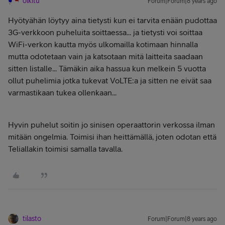
olkitu
Forum|Forum|8 years ago
Hyötyähän löytyy aina tietysti kun ei tarvita enään pudottaa
3G-verkkoon puheluita soittaessa... ja tietysti voi soittaa
WiFi-verkon kautta myös ulkomailla kotimaan hinnalla
mutta odotetaan vain ja katsotaan mitä laitteita saadaan
sitten listalle... Tämäkin aika hassua kun melkein 5 vuotta
ollut puhelimia jotka tukevat VoLTE:a ja sitten ne eivät saa
varmastikaan tukea ollenkaan...
Hyvin puhelut soitin jo sinisen operaattorin verkossa ilman
mitään ongelmia. Toimisi ihan heittämällä, joten odotan että
Teliallakin toimisi samalla tavalla.
tilasto
Forum|Forum|8 years ago