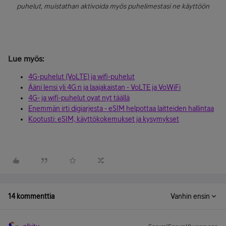
puhelut, muistathan aktivoida myös puhelimestasi ne käyttöön
Lue myös:
4G-puhelut (VoLTE) ja wifi-puhelut
Ääni lensi yli 4G:n ja laajakaistan - VoLTE ja VoWiFi
4G- ja wifi-puhelut ovat nyt täällä
Enemmän irti digiarjesta - eSIM helpottaa laitteiden hallintaa
Kootusti: eSIM, käyttökokemukset ja kysymykset
14 kommenttia
Vanhin ensin