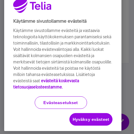
Älä jää paitsi – osallistu ja voita!
Tilaa Telian uutiskirje ja olet mukana arvonnassa.
Käytämme sivustollamme evästeitä
Samalla saat parhaat asiakasedut suoraan
Käytämme sivustollamme evästeitä ja vastaavia
sähköpostiisi.
teknologioita käyttökokemuksen parantamiseksi sekä
toiminnallisiin, tilastollisiin ja markkinointitarkoituksiin.
Voit hallinnoida evästevalintojasi alla. Kaikki luokat
Tilaa nyt
sisältävät kolmansien osapuolien evästeitä ja
merkitsevät tietojen siirtämistä kolmansille osapuolille.
Voit hallinnoida evästeitä tai poistaa ne käytöstä
milloin tahansa evästeasetuksissa. Lisätietoja
evästeistä saat
evästeitä koskevasta
tietosuojaselosteestamme.
Käyttöehdot
Accessibility statement
Evästeasetukset
Hyväksy evästeet
Evästeasetukset