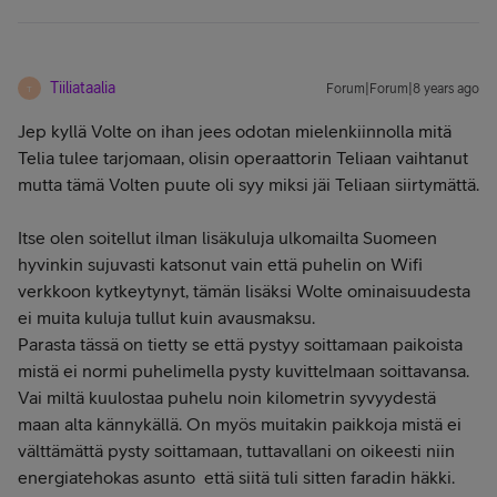
Tiiliataalia
Forum|Forum|8 years ago
T
Jep kyllä Volte on ihan jees odotan mielenkiinnolla mitä
Telia tulee tarjomaan, olisin operaattorin Teliaan vaihtanut
mutta tämä Volten puute oli syy miksi jäi Teliaan siirtymättä.
Itse olen soitellut ilman lisäkuluja ulkomailta Suomeen
hyvinkin sujuvasti katsonut vain että puhelin on Wifi
verkkoon kytkeytynyt, tämän lisäksi Wolte ominaisuudesta
ei muita kuluja tullut kuin avausmaksu.
Parasta tässä on tietty se että pystyy soittamaan paikoista
mistä ei normi puhelimella pysty kuvittelmaan soittavansa.
Vai miltä kuulostaa puhelu noin kilometrin syvyydestä
maan alta kännykällä. On myös muitakin paikkoja mistä ei
välttämättä pysty soittamaan, tuttavallani on oikeesti niin
energiatehokas asunto että siitä tuli sitten faradin häkki.