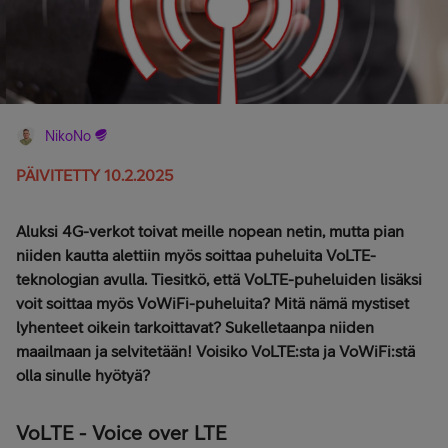
NikoNo
PÄIVITETTY 10.2.2025
Aluksi 4G-verkot toivat meille nopean netin, mutta pian
niiden kautta alettiin myös soittaa puheluita VoLTE-
teknologian avulla. Tiesitkö, että VoLTE-puheluiden lisäksi
voit soittaa myös VoWiFi-puheluita? Mitä nämä mystiset
lyhenteet oikein tarkoittavat? Sukelletaanpa niiden
maailmaan ja selvitetään! Voisiko VoLTE:sta ja VoWiFi:stä
olla sinulle hyötyä?
VoLTE - Voice over LTE