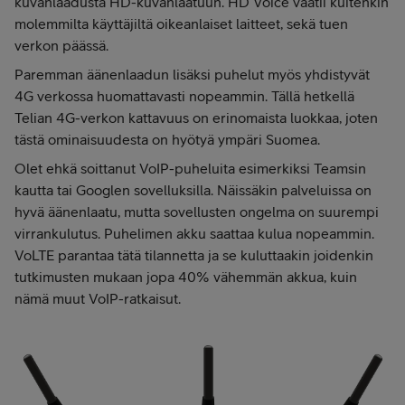
kuvanlaadusta HD-kuvanlaatuun. HD Voice vaatii kuitenkin
molemmilta käyttäjiltä oikeanlaiset laitteet, sekä tuen
verkon päässä.
Paremman äänenlaadun lisäksi puhelut myös yhdistyvät
4G verkossa huomattavasti nopeammin. Tällä hetkellä
Telian 4G-verkon kattavuus on erinomaista luokkaa, joten
tästä ominaisuudesta on hyötyä ympäri Suomea.
Olet ehkä soittanut VoIP-puheluita esimerkiksi Teamsin
kautta tai Googlen sovelluksilla. Näissäkin palveluissa on
hyvä äänenlaatu, mutta sovellusten ongelma on suurempi
virrankulutus. Puhelimen akku saattaa kulua nopeammin.
VoLTE parantaa tätä tilannetta ja se kuluttaakin joidenkin
tutkimusten mukaan jopa 40% vähemmän akkua, kuin
nämä muut VoIP-ratkaisut.