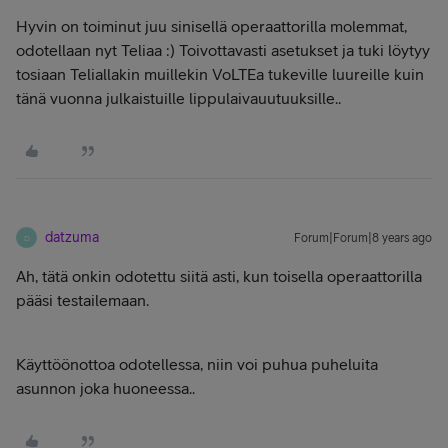
Hyvin on toiminut juu sinisellä operaattorilla molemmat,
odotellaan nyt Teliaa :) Toivottavasti asetukset ja tuki löytyy
tosiaan Teliallakin muillekin VoLTEa tukeville luureille kuin
tänä vuonna julkaistuille lippulaivauutuuksille..
datzuma
Forum|Forum|8 years ago
D
Ah, tätä onkin odotettu siitä asti, kun toisella operaattorilla
pääsi testailemaan.
Käyttöönottoa odotellessa, niin voi puhua puheluita
asunnon joka huoneessa..