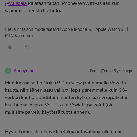
@Valistaja
Palataan tähän iPhone/WoWifi -asiaan kun
saamme aiheesta lisätietoa.
| Telia Yhteisön moderaattori | Apple iPhone 16 | Apple Watch SE |
MTV Katsomo+
Anonymous
Forum|Forum|5 years ago
A
Mitä tuossa soitin Nokia 9 Pureview puhelimella Vowifin
kautta, niin äänenlaatu vaikutti jopa paremmalle kuin 3G-
verkon kautta. Jouduttiin muuten kytkemään vikapalvelun
kautta päälle sekä VoLTE kuin VoWIFI palvelut (oli
multisim-palvelu käytössä tuota ennen).
Hyvin kummatkin kuvakkeet ilmaantuvat näytölle ilman