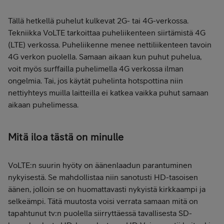
Tällä hetkellä puhelut kulkevat 2G- tai 4G-verkossa.
Tekniikka VoLTE tarkoittaa puheliikenteen siirtämistä 4G
(LTE) verkossa. Puheliikenne menee nettiliikenteen tavoin
4G verkon puolella. Samaan aikaan kun puhut puhelua,
voit myös surffailla puhelimella 4G verkossa ilman
ongelmia. Tai, jos käytät puhelinta hotspottina niin
nettiyhteys muilla laitteilla ei katkea vaikka puhut samaan
aikaan puhelimessa.
Mitä iloa tästä on minulle
VoLTE:n suurin hyöty on äänenlaadun parantuminen
nykyisestä. Se mahdollistaa niin sanotusti HD-tasoisen
äänen, jolloin se on huomattavasti nykyistä kirkkaampi ja
selkeämpi. Tätä muutosta voisi verrata samaan mitä on
tapahtunut tv:n puolella siirryttäessä tavallisesta SD-