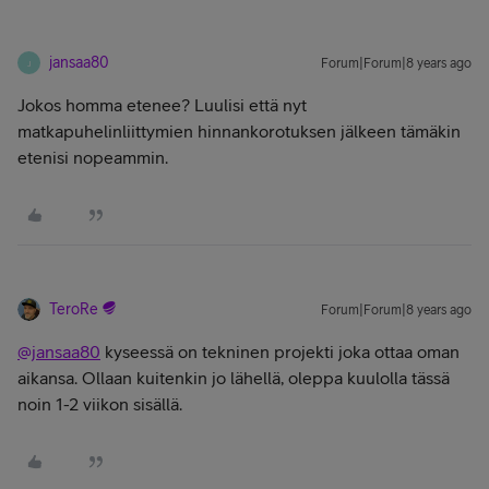
jansaa80
Forum|Forum|8 years ago
J
Jokos homma etenee? Luulisi että nyt
matkapuhelinliittymien hinnankorotuksen jälkeen tämäkin
etenisi nopeammin.
TeroRe
Forum|Forum|8 years ago
@jansaa80
kyseessä on tekninen projekti joka ottaa oman
aikansa. Ollaan kuitenkin jo lähellä, oleppa kuulolla tässä
noin 1-2 viikon sisällä.