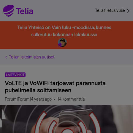
Telia.fi etusivulle
Telia Yhteisö on Vain luku -moodissa, kunnes
sulkeutuu kokonaan lokakuussa
Telian ja toimialan uutiset
LAITEVINKIT
VoLTE ja VoWiFi tarjoavat parannusta
puhelimella soittamiseen
Forum|Forum|4 years ago
14 kommenttia