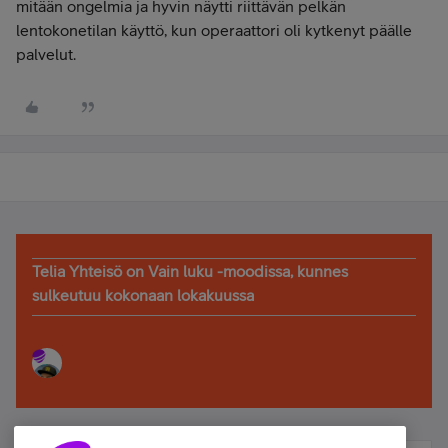
mitään ongelmia ja hyvin näytti riittävän pelkän
lentokonetilan käyttö, kun operaattori oli kytkenyt päälle
palvelut.
Telia Yhteisö on Vain luku -moodissa, kunnes
sulkeutuu kokonaan lokakuussa