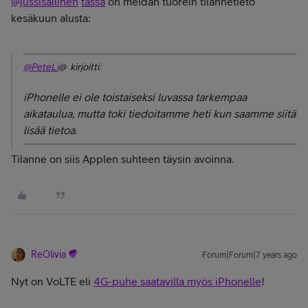
@jussisallinen
tässä
on meidän tuorein tilannetieto
kesäkuun alusta:
@PeteLi
@ kirjoitti:
iPhonelle ei ole toistaiseksi luvassa tarkempaa
aikataulua, mutta toki tiedoitamme heti kun saamme siitä
lisää tietoa.
Tilanne on siis Applen suhteen täysin avoinna.
ReOlivia
Forum|Forum|7 years ago
Nyt on VoLTE eli
4G-puhe saatavilla myös iPhonelle
!