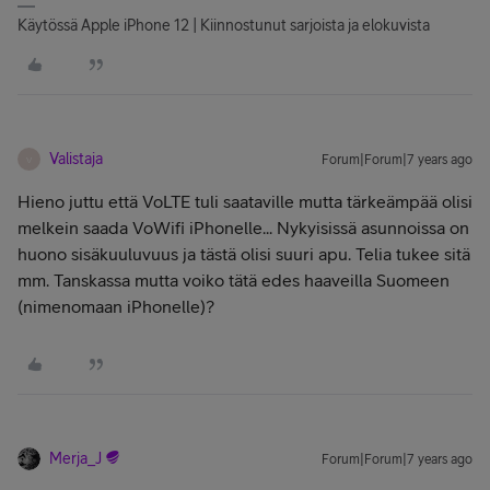
Käytössä Apple iPhone 12 | Kiinnostunut sarjoista ja elokuvista
Valistaja
Forum|Forum|7 years ago
V
Hieno juttu että VoLTE tuli saataville mutta tärkeämpää olisi
melkein saada VoWifi iPhonelle... Nykyisissä asunnoissa on
huono sisäkuuluvuus ja tästä olisi suuri apu. Telia tukee sitä
mm. Tanskassa mutta voiko tätä edes haaveilla Suomeen
(nimenomaan iPhonelle)?
Merja_J
Forum|Forum|7 years ago