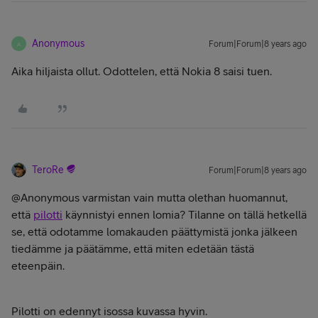
Anonymous
Forum|Forum|8 years ago
A
Aika hiljaista ollut. Odottelen, että Nokia 8 saisi tuen.
TeroRe
Forum|Forum|8 years ago
@Anonymous varmistan vain mutta olethan huomannut,
että
pilotti
käynnistyi ennen lomia? Tilanne on tällä hetkellä
se, että odotamme lomakauden päättymistä jonka jälkeen
tiedämme ja päätämme, että miten edetään tästä
eteenpäin.
Pilotti on edennyt isossa kuvassa hyvin.