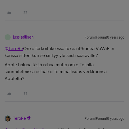
jussisallinen
Forum|Forum|8 years ago
J
@TeroRe
Onko tarkoituksessa tukea iPhonea VoWiFi:n
kanssa sitten kun se siirtyy yleisesti saataville?
Apple haluaa tästä rahaa mutta onko Telialla
suunnitelmissa ostaa ko. toiminallisuus verkkoonsa
Applelta?
TeroRe
Forum|Forum|8 years ago