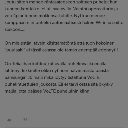
Joutu sitten menee räntäsateeseen soittaan puhelut kun
kunnon kenttää ei ollut saatavilla. Vaihtoi operaattoria ja
veti 4g antennin mökkinsä katolle. Nyt kun menee
kämppään niin puhelin automaattsesti hakee Wifin ja soitto
soikoon.....
On mielestäni täysin käsittämätöntä että tuon kokoinen
"puulaaki" ei tässä asiassa ole tämän enempää edennyt!!
On Telia ihan kohtuu kattavalla puhelinvalikoimalla
lähtenyt liikkeelle oliko nyt noin halvimmasta päästä
Samsungin J5 malli mikä löytyy listattuna VoLTE
puhelintuettujen joukosta. Eli ei tarvi ostaa sitä ökyäky
mallia jotta pääsee VoLTE puheluihin kiinni