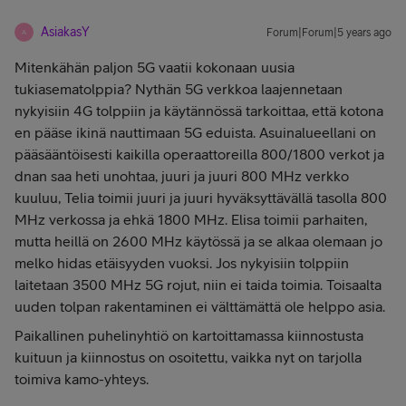
AsiakasY
Forum|Forum|5 years ago
A
Mitenkähän paljon 5G vaatii kokonaan uusia
tukiasematolppia? Nythän 5G verkkoa laajennetaan
nykyisiin 4G tolppiin ja käytännössä tarkoittaa, että kotona
en pääse ikinä nauttimaan 5G eduista. Asuinalueellani on
pääsääntöisesti kaikilla operaattoreilla 800/1800 verkot ja
dnan saa heti unohtaa, juuri ja juuri 800 MHz verkko
kuuluu, Telia toimii juuri ja juuri hyväksyttävällä tasolla 800
MHz verkossa ja ehkä 1800 MHz. Elisa toimii parhaiten,
mutta heillä on 2600 MHz käytössä ja se alkaa olemaan jo
melko hidas etäisyyden vuoksi. Jos nykyisiin tolppiin
laitetaan 3500 MHz 5G rojut, niin ei taida toimia. Toisaalta
uuden tolpan rakentaminen ei välttämättä ole helppo asia.
Paikallinen puhelinyhtiö on kartoittamassa kiinnostusta
kuituun ja kiinnostus on osoitettu, vaikka nyt on tarjolla
toimiva kamo-yhteys.