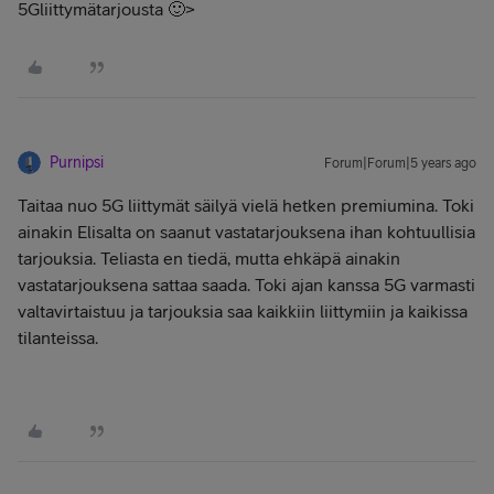
5Gliittymätarjousta 🙂>
Purnipsi
Forum|Forum|5 years ago
Taitaa nuo 5G liittymät säilyä vielä hetken premiumina. Toki
ainakin Elisalta on saanut vastatarjouksena ihan kohtuullisia
tarjouksia. Teliasta en tiedä, mutta ehkäpä ainakin
vastatarjouksena sattaa saada. Toki ajan kanssa 5G varmasti
valtavirtaistuu ja tarjouksia saa kaikkiin liittymiin ja kaikissa
tilanteissa.