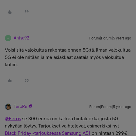
Antsa92
Forum|Forum|5 years ago
A
Voisi sitä valokuitua rakentaa ennen 5G:tä. Ilman valokuitua
5G ei ole mitään ja me asiakkaat saatais myös valokuitua
kotiin.
TeroRe
Forum|Forum|5 years ago
@Eeros
se 300 euroa on karkea hintaluokka, josta 5G
nykyään löytyy. Tarjoukset vaihtelevat, esimerkiksi nyt
Black Friday -tarjouksessa Samsung A51
on hintaan 299€.