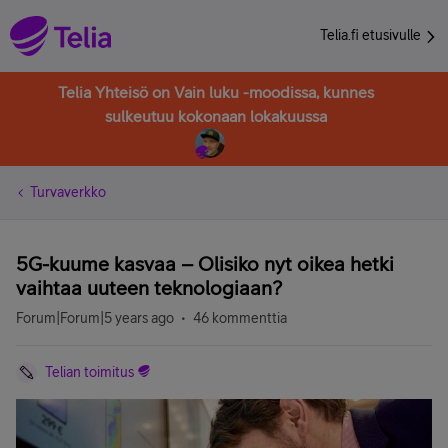
Telia.fi etusivulle
Telia Yhteisö on Vain luku -moodissa, kunnes
sulkeutuu kokonaan lokakuussa
Turvaverkko
5G-kuume kasvaa – Olisiko nyt oikea hetki
vaihtaa uuteen teknologiaan?
Forum|Forum|5 years ago
46 kommenttia
Telian toimitus