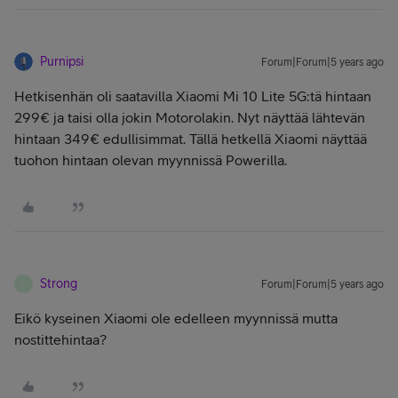
Purnipsi
Forum|Forum|5 years ago
Hetkisenhän oli saatavilla Xiaomi Mi 10 Lite 5G:tä hintaan
299€ ja taisi olla jokin Motorolakin. Nyt näyttää lähtevän
hintaan 349€ edullisimmat. Tällä hetkellä Xiaomi näyttää
tuohon hintaan olevan myynnissä Powerilla.
Strong
Forum|Forum|5 years ago
S
Eikö kyseinen Xiaomi ole edelleen myynnissä mutta
nostittehintaa?