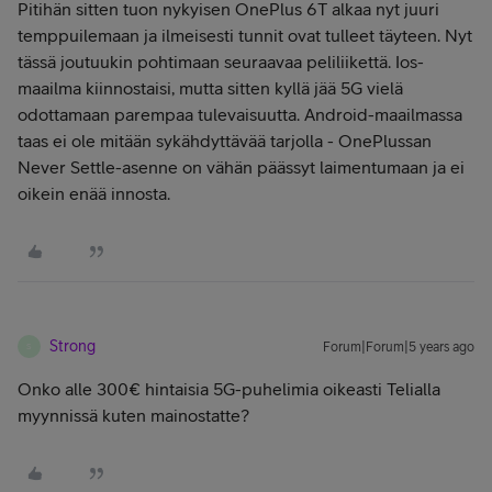
Pitihän sitten tuon nykyisen OnePlus 6T alkaa nyt juuri
temppuilemaan ja ilmeisesti tunnit ovat tulleet täyteen. Nyt
tässä joutuukin pohtimaan seuraavaa peliliikettä. Ios-
maailma kiinnostaisi, mutta sitten kyllä jää 5G vielä
odottamaan parempaa tulevaisuutta. Android-maailmassa
taas ei ole mitään sykähdyttävää tarjolla - OnePlussan
Never Settle-asenne on vähän päässyt laimentumaan ja ei
oikein enää innosta.
Strong
Forum|Forum|5 years ago
S
Onko alle 300€ hintaisia 5G-puhelimia oikeasti Telialla
myynnissä kuten mainostatte?