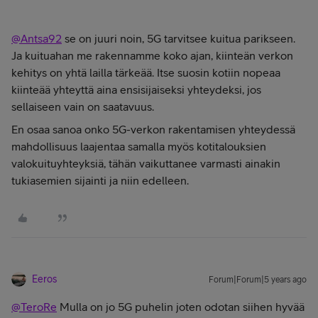
@Antsa92
se on juuri noin, 5G tarvitsee kuitua parikseen.
Ja kuituahan me rakennamme koko ajan, kiinteän verkon
kehitys on yhtä lailla tärkeää. Itse suosin kotiin nopeaa
kiinteää yhteyttä aina ensisijaiseksi yhteydeksi, jos
sellaiseen vain on saatavuus.
En osaa sanoa onko 5G-verkon rakentamisen yhteydessä
mahdollisuus laajentaa samalla myös kotitalouksien
valokuituyhteyksiä, tähän vaikuttanee varmasti ainakin
tukiasemien sijainti ja niin edelleen.
Eeros
Forum|Forum|5 years ago
@TeroRe
Mulla on jo 5G puhelin joten odotan siihen hyvää