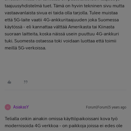
taajuusyhdistelmä tuet. Tämä on hyvin tekninen sivu mutta
vastaavanlaista sivua ei taida olla tarjolla. Tulee muistaa
että 5G-laite vaatii 4G-ankkuritaajuuden joka Suomessa
käytössä - eli kannattaa välttää Amerikasta tai Kiinasta
suoraan laitteita, koska näissä usein puuttuu 4G-ankkuri
tuki. Suomesta ostaessa toki voidaan luottaa että toimii
meillä 5G-verkoissa.
AsiakasY
Forum|Forum|5 years ago
A
Telialla onkin ainakin omissa käyttöpaikoissani kova työ
modernisoida 4G verkkoa - on paikkoja joissa ei edes ole