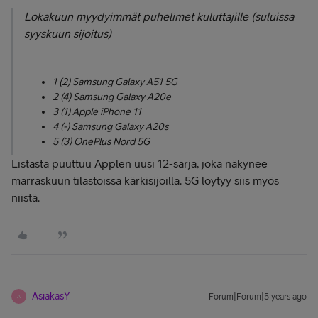
Lokakuun myydyimmät puhelimet kuluttajille (suluissa
syyskuun sijoitus)
1 (2) Samsung Galaxy A51 5G
2 (4) Samsung Galaxy A20e
3 (1) Apple iPhone 11
4 (-) Samsung Galaxy A20s
5 (3) OnePlus Nord 5G
Listasta puuttuu Applen uusi 12-sarja, joka näkynee
marraskuun tilastoissa kärkisijoilla. 5G löytyy siis myös
niistä.
AsiakasY
Forum|Forum|5 years ago
A