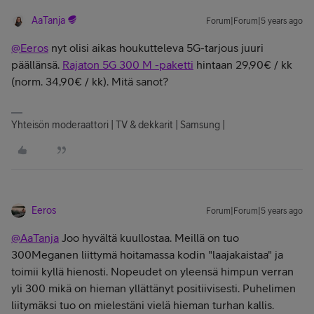
AaTanja
Forum|Forum|5 years ago
@Eeros
nyt olisi aikas houkutteleva 5G-tarjous juuri
päällänsä.
Rajaton 5G 300 M -paketti
hintaan 29,90€ / kk
(norm. 34,90€ / kk). Mitä sanot?
Yhteisön moderaattori | TV & dekkarit | Samsung |
Eeros
Forum|Forum|5 years ago
@AaTanja
Joo hyvältä kuullostaa. Meillä on tuo
300Meganen liittymä hoitamassa kodin "laajakaistaa" ja
toimii kyllä hienosti. Nopeudet on yleensä himpun verran
yli 300 mikä on hieman yllättänyt positiivisesti. Puhelimen
liitymäksi tuo on mielestäni vielä hieman turhan kallis.