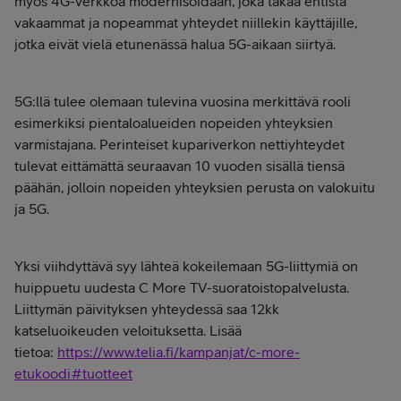
myös 4G-verkkoa modernisoidaan, joka takaa entistä
vakaammat ja nopeammat yhteydet niillekin käyttäjille,
jotka eivät vielä etunenässä halua 5G-aikaan siirtyä.
5G:llä tulee olemaan tulevina vuosina merkittävä rooli
esimerkiksi pientaloalueiden nopeiden yhteyksien
varmistajana. Perinteiset kupariverkon nettiyhteydet
tulevat eittämättä seuraavan 10 vuoden sisällä tiensä
päähän, jolloin nopeiden yhteyksien perusta on valokuitu
ja 5G.
Yksi viihdyttävä syy lähteä kokeilemaan 5G-liittymiä on
huippuetu uudesta C More TV-suoratoistopalvelusta.
Liittymän päivityksen yhteydessä saa 12kk
katseluoikeuden veloituksetta. Lisää
tietoa:
https://www.telia.fi/kampanjat/c-more-
etukoodi#tuotteet