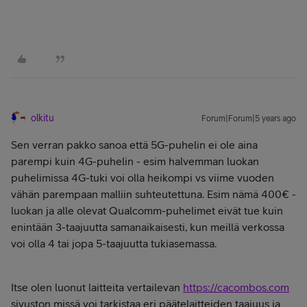
olkitu
Forum|Forum|5 years ago
Sen verran pakko sanoa että 5G-puhelin ei ole aina
parempi kuin 4G-puhelin - esim halvemman luokan
puhelimissa 4G-tuki voi olla heikompi vs viime vuoden
vähän parempaan malliin suhteutettuna. Esim nämä 400€ -
luokan ja alle olevat Qualcomm-puhelimet eivät tue kuin
enintään 3-taajuutta samanaikaisesti, kun meillä verkossa
voi olla 4 tai jopa 5-taajuutta tukiasemassa.
Itse olen luonut laitteita vertailevan
https://cacombos.com
sivuston missä voi tarkistaa eri päätelaitteiden taajuus ja