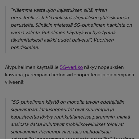
”Näemme vasta ujon kajastuksen siitä, miten
perusteellisesti 5G mullistaa digitaalisen yhteiskunnan
perusteita. Siinäkin mielessä 5G-puhelimen hankinta on
varma valinta. Puhelimen käyttäjä voi hyödyntää
täysimittaisesti kaikki uudet palvelut”, Vuorinen
pohdiskelee.
Älypuhelimen käyttäjälle
5G-verkko
näkyy nopeuksien
kasvuna, parempana tiedonsiirtonopeutena ja pienempänä
viiveenä:
”5G-puhelimen käyttö on monella tavoin edeltäjiään
sujuvampaa: latausnopeudet ovat suurempia ja
kapasiteettia löytyy ruuhkatilanteissa paremmin, minkä
ansiosta dataa kuluttavat mobiilisovellukset toimivat
sujuvammin. Pienempi viive taas mahdollistaa
esimerkiksi nopeamman reagoinnin pelaajille”, Vuorinen