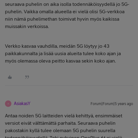
seuraava puhelin on aika isolla todennäköisyydellä jo 5G-
puhelin. Vaikka omalla alueella ei vielä olisi 5G-verkkoa
niin nämä puhelimethan toimivat hyvin myös kaikissa
muissakin verkoissa.
Verkko kasvaa vauhdilla, meidän 5G löytyy jo 43
paikkakunnalta ja lisää uusia alueita tulee koko ajan ja
myös olemassa oleva peitto kasvaa sekin koko ajan.
AsiakasY
Forum|Forum|5 years ago
A
Antaa noiden 5G laitteiden vielä kehittyä, ensimmäiset
versiot eivät välttämättä parhaita. Seuraava puhelin
pakostakin kyllä tulee olemaan 5G puhelin suurella
todennäköisyydellä. Toki nykyinen OnePlus 6t ei vielä