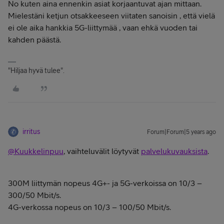
No kuten aina ennenkin asiat korjaantuvat ajan mittaan.
Mielestäni ketjun otsakkeeseen viitaten sanoisin , että vielä
ei ole aika hankkia 5G-liittymää , vaan ehkä vuoden tai
kahden päästä.
"Hiljaa hyvä tulee".
irritus
Forum|Forum|5 years ago
@Kuukkelinpuu
, vaihteluvälit löytyvät
palvelukuvauksista
.
300M liittymän nopeus 4G+- ja 5G-verkoissa on 10/3 –
300/50 Mbit/s.
4G-verkossa nopeus on 10/3 – 100/50 Mbit/s.