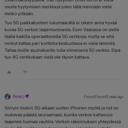
osoita hyytymisen merkkejä joten tällä mennään vielä
melko pitkään.
Tuo 5G paikkakuntien lukumäärällä ei oikein anna hyvää
kuvaa 5G verkon laajentumisesta. Esim Vaasassa on siellä
täällä kaikilla operaattoreilla 5G verkkoja, mutta se että
verkot kattaa pari korttelia keskustassa ei vielä lämmitä.
Taitaa isoille asuinalueille tulla viimeisenä 5G verkko. Eipä
tuo 4G verkkokaan vielä ole täysin kattava.
PeteLi
Forum|Forum|5 years ago
Siirryin itsekin 5G-aikaan uuden iPhonen myötä ja nyt on
mukavaa päästä seuraamaan, kuinka verkon kattavuus
laajenee huimaa vauhtia. Verkon rakennuksen yhteydessä