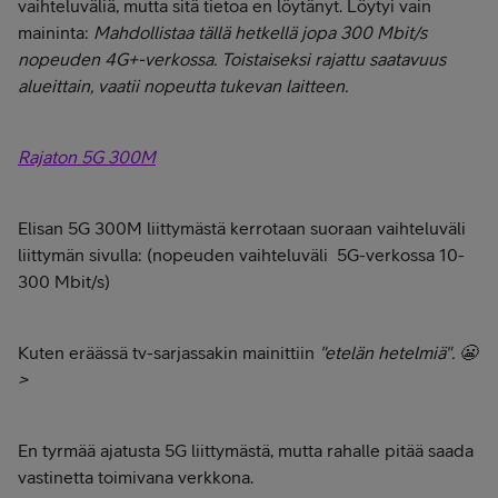
vaihteluväliä, mutta sitä tietoa en löytänyt. Löytyi vain
maininta:
Mahdollistaa tällä hetkellä jopa 300 Mbit/s
nopeuden 4G+-verkossa. Toistaiseksi rajattu saatavuus
alueittain, vaatii nopeutta tukevan laitteen.
Rajaton 5G 300M
Elisan 5G 300M liittymästä kerrotaan suoraan vaihteluväli
liittymän sivulla:
(nopeuden vaihteluväli 5G-verkossa 10-
300 Mbit/s)
Kuten eräässä tv-sarjassakin mainittiin
"etelän hetelmiä". 😬
>
En tyrmää ajatusta 5G liittymästä, mutta rahalle pitää saada
vastinetta toimivana verkkona.