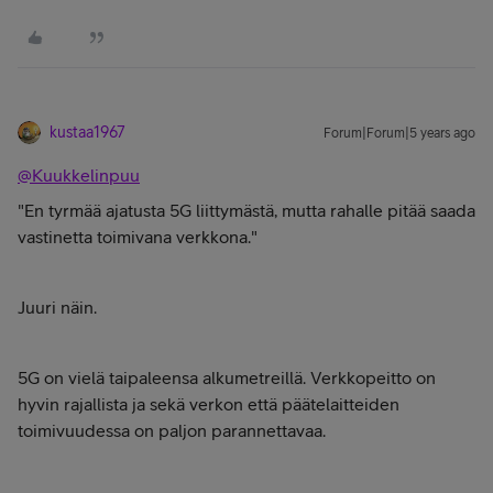
kustaa1967
Forum|Forum|5 years ago
@Kuukkelinpuu
"En tyrmää ajatusta 5G liittymästä, mutta rahalle pitää saada
vastinetta toimivana verkkona."
Juuri näin.
5G on vielä taipaleensa alkumetreillä. Verkkopeitto on
hyvin rajallista ja sekä verkon että päätelaitteiden
toimivuudessa on paljon parannettavaa.