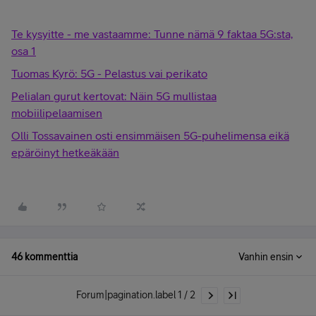
Te kysyitte - me vastaamme: Tunne nämä 9 faktaa 5G:sta,
osa 1
Tuomas Kyrö: 5G - Pelastus vai perikato
Pelialan gurut kertovat: Näin 5G mullistaa
mobiilipelaamisen
Olli Tossavainen osti ensimmäisen 5G-puhelimensa eikä
epäröinyt hetkeäkään
46 kommenttia
Vanhin ensin
Forum|pagination.label 1 / 2