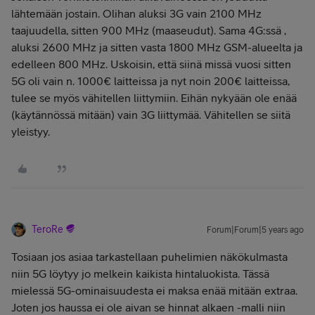
lähtemään jostain. Olihan aluksi 3G vain 2100 MHz
taajuudella, sitten 900 MHz (maaseudut). Sama 4G:ssä ,
aluksi 2600 MHz ja sitten vasta 1800 MHz GSM-alueelta ja
edelleen 800 MHz. Uskoisin, että siinä missä vuosi sitten
5G oli vain n. 1000€ laitteissa ja nyt noin 200€ laitteissa,
tulee se myös vähitellen liittymiin. Eihän nykyään ole enää
(käytännössä mitään) vain 3G liittymää. Vähitellen se siitä
yleistyy.
TeroRe
Forum|Forum|5 years ago
Tosiaan jos asiaa tarkastellaan puhelimien näkökulmasta
niin 5G löytyy jo melkein kaikista hintaluokista. Tässä
mielessä 5G-ominaisuudesta ei maksa enää mitään extraa.
Joten jos haussa ei ole aivan se hinnat alkaen -malli niin