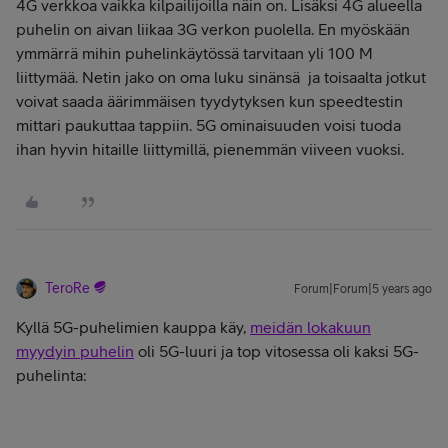
4G verkkoa vaikka kilpailijoilla näin on. Lisäksi 4G alueella
puhelin on aivan liikaa 3G verkon puolella. En myöskään
ymmärrä mihin puhelinkäytössä tarvitaan yli 100 M
liittymää. Netin jako on oma luku sinänsä ja toisaalta jotkut
voivat saada äärimmäisen tyydytyksen kun speedtestin
mittari paukuttaa tappiin. 5G ominaisuuden voisi tuoda
ihan hyvin hitaille liittymillä, pienemmän viiveen vuoksi.
TeroRe
Forum|Forum|5 years ago
Kyllä 5G-puhelimien kauppa käy,
meidän lokakuun
myydyin puhelin
oli 5G-luuri ja top vitosessa oli kaksi 5G-
puhelinta: