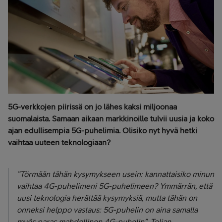
5G-verkkojen piirissä on jo lähes kaksi miljoonaa
suomalaista. Samaan aikaan markkinoille tulvii uusia ja koko
ajan edullisempia 5G-puhelimia. Olisiko nyt hyvä hetki
vaihtaa uuteen teknologiaan?
”Törmään tähän kysymykseen usein: kannattaisiko minun
vaihtaa 4G-puhelimeni 5G-puhelimeen? Ymmärrän, että
uusi teknologia herättää kysymyksiä, mutta tähän on
onneksi helppo vastaus: 5G-puhelin on aina samalla
myös paras mahdollinen 4G-puhelin”, Telian