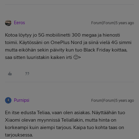
Eeros
Forum|Forum|5 years ago
Kotoa löytyy jo 5G mobiilinetti 300 megaa ja hienosti
toimii. Käytössäni on OnePlus Nord ja siinä vielä 4G simmi
mutta eiköhän sekin päivity kun tuo
Black Friday koittaa,
saa sitten luuristakin kaiken irti 🙂>
Purnipsi
Forum|Forum|5 years ago
En itse edusta Teliaa, vaan olen asiakas. Näyttäähän tuo
Xiaomi olevan myynnissä Teliallakin, mutta hinta on
korkeampi kuin aiempi tarjous. Kaipa tuo kohta taas on
tarjouksessa.