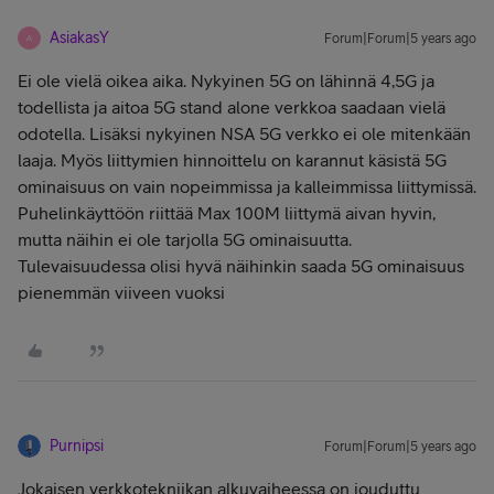
AsiakasY
Forum|Forum|5 years ago
A
Ei ole vielä oikea aika. Nykyinen 5G on lähinnä 4,5G ja
todellista ja aitoa 5G stand alone verkkoa saadaan vielä
odotella. Lisäksi nykyinen NSA 5G verkko ei ole mitenkään
laaja. Myös liittymien hinnoittelu on karannut käsistä 5G
ominaisuus on vain nopeimmissa ja kalleimmissa liittymissä.
Puhelinkäyttöön riittää Max 100M liittymä aivan hyvin,
mutta näihin ei ole tarjolla 5G ominaisuutta.
Tulevaisuudessa olisi hyvä näihinkin saada 5G ominaisuus
pienemmän viiveen vuoksi
Purnipsi
Forum|Forum|5 years ago
Jokaisen verkkotekniikan alkuvaiheessa on jouduttu