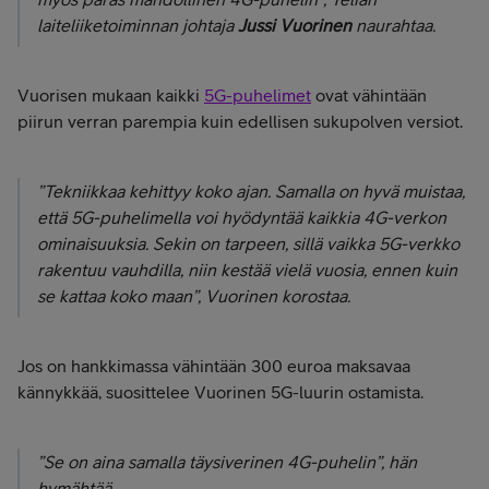
laiteliiketoiminnan johtaja
Jussi Vuorinen
naurahtaa.
Vuorisen mukaan kaikki
5G-puhelimet
ovat vähintään
piirun verran parempia kuin edellisen sukupolven versiot.
”Tekniikkaa kehittyy koko ajan. Samalla on hyvä muistaa,
että 5G-puhelimella voi hyödyntää kaikkia 4G-verkon
ominaisuuksia. Sekin on tarpeen, sillä vaikka 5G-verkko
rakentuu vauhdilla, niin kestää vielä vuosia, ennen kuin
se kattaa koko maan”, Vuorinen korostaa.
Jos on hankkimassa vähintään 300 euroa maksavaa
kännykkää, suosittelee Vuorinen 5G-luurin ostamista.
”Se on aina samalla täysiverinen 4G-puhelin”, hän
hymähtää.