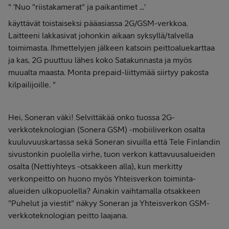
" 'Nuo "riistakamerat" ja paikantimet ...'
käyttävät toistaiseksi pääasiassa 2G/GSM-verkkoa.
Laitteeni lakkasivat johonkin aikaan syksyllä/talvella
toimimasta. Ihmettelyjen jälkeen katsoin peittoaluekarttaa
ja kas, 2G puuttuu lähes koko Satakunnasta ja myös
muualta maasta. Monta prepaid-liittymää siirtyy pakosta
kilpailijoille. "
Hei, Soneran väki! Selvittäkää onko tuossa 2G-
verkkoteknologian (Sonera GSM) -mobiiliverkon osalta
kuuluvuuskartassa sekä Soneran sivuilla että Tele Finlandin
sivustonkin puolella virhe, tuon verkon kattavuusalueiden
osalta (Nettiyhteys -otsakkeen alla), kun merkitty
verkonpeitto on huono myös Yhteisverkon toiminta-
alueiden ulkopuolella? Ainakin vaihtamalla otsakkeen
"Puhelut ja viestit" näkyy Soneran ja Yhteisverkon GSM-
verkkoteknologian peitto laajana.