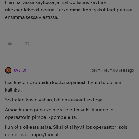
liian harvassa käytössä ja mahdollisuus käyttää
rikoksentekovälineenä. Tärkeimmät kehityskohteet parissa
ensimmäisessä viestissä.
avallte
Forum|Forum|10 years ago
Itse käytän prepaidia koska sopimusliittymä tulee liian
kalliiksi.
Soittelen kovin vähän, lähinnä asiointisoittoja.
Ainoa huono puoli vain on se ettei viitsi kuunnella
operaatorin pimpeli-pompeleita,
kun olis oikeata asiaa. Siksi olisi hyvä jos operaattori soisi
ne normaali mpm/hinnat