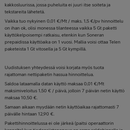
kakkosluurissa, jossa puheluita ei juuri itse soiteta ja
tekstareita lähetetä.
Vaikka tuo nykyinen 0,01 €/Mt / maks. 1,5 €/pv hinnoittelu
on ihan ok, olisi monessa tilanteessa vaikka 5 Gt paketti
käyttökelpoisempi ratkaisu, etenkin kun Soneran
prepaidissa käyttöaika on 1 vuosi. Mallia voisi ottaa Telen
paketeista 1 Gt vitosella ja 5 Gt kympillä.
Uudistuksen yhteydessä voisi korjata myös tuota
rajattoman nettipaketin hassua hinnoittelua.
Saldoa lataamalla datan käyttö maksaa 0,01 €/Mt
maksimiveloitus 1,50 € / päivä, jolloin 7 päivän netin käyttö
maksaa 10,50 €.
Samaan aikaan myydään netin käyttöaikaa rajattomasti 7
päivälle hintaan 12,90 €.
Pakettihinnoittelussa ei ole järkeä (paitsi operaattorin
kannalta) kun tiedonsiirtonopeus on sama saldohinnalla ja