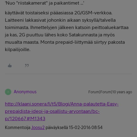
'Nuo "riistakamerat" ja paikantimet ...'
käyttävät toistaiseksi pääasiassa 2G/GSM-verkkoa.
Laitteeni lakkasivat johonkin aikaan syksyllä/talvella
toimimasta. Ihmettelyjen jälkeen katsoin peittoaluekarttaa
ja kas, 2G puuttuu lähes koko Satakunnasta ja myös
muualta maasta. Monta prepaid-liittymää siirtyy pakosta
kilpailijoille.
Anonymous
Forum|Forum|10 years ago
A
http://klaani.sonera.fi/t5/Blogi/Anna-palautetta-Easy-
prepaidista-ideoi-ja-osallistu-arvontaan/bc-
p/120667#M1343
Kommentoija
Joosu2
päiväyksellä
‎15-02-2016
08:54