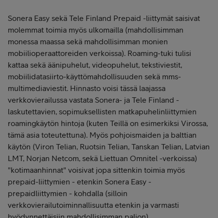
Sonera Easy sekä Tele Finland Prepaid -liittymät saisivat
molemmat toimia myös ulkomailla (mahdollisimman
monessa maassa sekä mahdollisimman monien
mobiilioperaattoreiden verkoissa). Roaming-tuki tulisi
kattaa sekä äänipuhelut, videopuhelut, tekstiviestit,
mobiilidatasiirto-käyttömahdollisuuden sekä mms-
multimediaviestit. Hinnasto voisi tässä laajassa
verkkovierailussa vastata Sonera- ja Tele Finland -
laskutettavien, sopimuksellisten matkapuhelinliittymien
roamingkäytön hintoja (kuten Teillä on esimerkiksi Virossa,
tämä asia toteutettuna). Myös pohjoismaiden ja balttian
käytön (Viron Telian, Ruotsin Telian, Tanskan Telian, Latvian
LMT, Norjan Netcom, sekä Liettuan Omnitel -verkoissa)
"kotimaanhinnat" voisivat jopa sittenkin toimia myös
prepaid-liittymien - etenkin Sonera Easy -
prepaidliittymien - kohdalla (silloin
verkkovierailutoiminnallisuutta etenkin ja varmasti
hyödynnettäisiin mahdollisimman paljon).