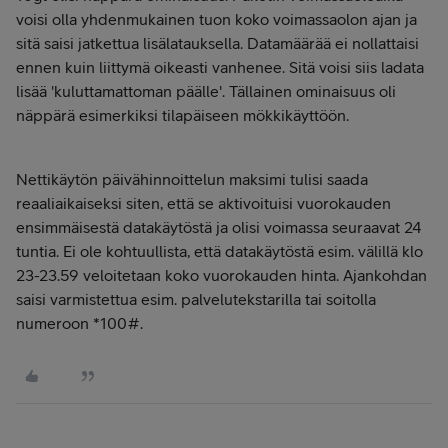
voisi olla yhdenmukainen tuon koko voimassaolon ajan ja
sitä saisi jatkettua lisälatauksella. Datamäärää ei nollattaisi
ennen kuin liittymä oikeasti vanhenee. Sitä voisi siis ladata
lisää 'kuluttamattoman päälle'. Tällainen ominaisuus oli
näppärä esimerkiksi tilapäiseen mökkikäyttöön.
Nettikäytön päivähinnoittelun maksimi tulisi saada
reaaliaikaiseksi siten, että se aktivoituisi vuorokauden
ensimmäisestä datakäytöstä ja olisi voimassa seuraavat 24
tuntia. Ei ole kohtuullista, että datakäytöstä esim. välillä klo
23-23.59 veloitetaan koko vuorokauden hinta. Ajankohdan
saisi varmistettua esim. palvelutekstarilla tai soitolla
numeroon *100#.