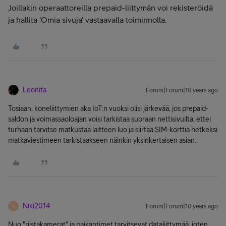
Joillakin operaattoreilla prepaid-liittymän voi rekisteröidä
ja hallita 'Omia sivuja' vastaavalla toiminnolla.
Leonita
Forum|Forum|10 years ago
Tosiaan, koneliittymien aka IoT:n vuoksi olisi järkevää, jos prepaid-
saldon ja voimassaoloajan voisi tarkistaa suoraan nettisivuilta, ettei
turhaan tarvitse matkustaa laitteen luo ja siirtää SIM-korttia hetkeksi
matkaviestimeen tarkistaakseen näinkin yksinkertaisen asian.
Niki2014
Forum|Forum|10 years ago
N
Nuo "riistakamerat" ja paikantimet tarvitsevat dataliittymää, joten