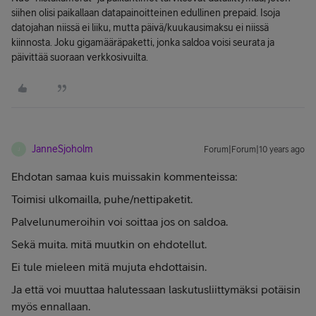
siihen olisi paikallaan datapainoitteinen edullinen prepaid. Isoja
datojahan niissä ei liiku, mutta päivä/kuukausimaksu ei niissä
kiinnosta. Joku gigamääräpaketti, jonka saldoa voisi seurata ja
päivittää suoraan verkkosivuilta.
JanneSjoholm
Forum|Forum|10 years ago
J
Ehdotan samaa kuis muissakin kommenteissa:
Toimisi ulkomailla, puhe/nettipaketit.
Palvelunumeroihin voi soittaa jos on saldoa.
Sekä muita. mitä muutkin on ehdotellut.
Ei tule mieleen mitä mujuta ehdottaisin.
Ja että voi muuttaa halutessaan laskutusliittymäksi potäisin
myös ennallaan.