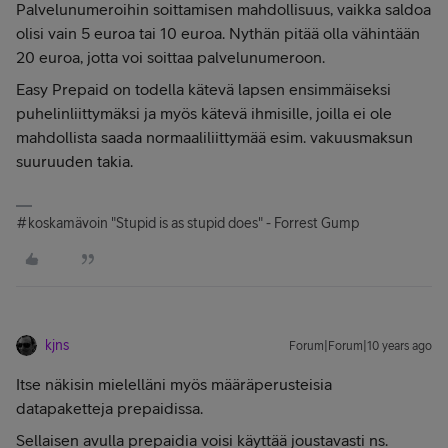
Palvelunumeroihin soittamisen mahdollisuus, vaikka saldoa
olisi vain 5 euroa tai 10 euroa. Nythän pitää olla vähintään
20 euroa, jotta voi soittaa palvelunumeroon.
Easy Prepaid on todella kätevä lapsen ensimmäiseksi
puhelinliittymäksi ja myös kätevä ihmisille, joilla ei ole
mahdollista saada normaaliliittymää esim. vakuusmaksun
suuruuden takia.
#koskamävoin "Stupid is as stupid does" - Forrest Gump
kjns
Forum|Forum|10 years ago
Itse näkisin mielelläni myös määräperusteisia
datapaketteja prepaidissa.
Sellaisen avulla prepaidia voisi käyttää joustavasti ns.