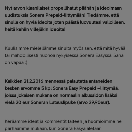
Nyt arvon klaanilaiset propellihatut päähän ja ideoimaan
uudistuksia Sonera Prepaid-liittymään! Tiedämme, että
sinulla on hyviä ideoita joten päästä luovuutesi valloilleen,
heitä kehiin villejäkin ideoita!
Kuulisimme mielellämme sinulta myös sen, että mitä hyvää
tai mahdollisesti huonoa nykyisessä Sonera Easyssä. Sana
on vapaa :)
Kaikkien 21.2.2016 mennessä palautetta antaneiden
kesken arvomme 5 kpl Sonera Easy Prepaid –liittymää,
joissa jokaisen mukana on normaalin alkusaldon lisäksi
vielä 20 eur Soneran Latauslipuke (arvo 29,90eur).
Keräämme ideat ja kommentit talteen ja huomioimme ne
parhaamme mukaan, kun Sonera Easya aletaan