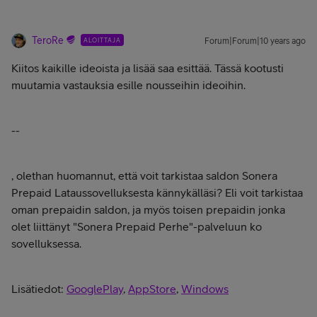
TeroRe
ALOITTAJA
Forum|Forum|10 years ago
Kiitos kaikille ideoista ja lisää saa esittää. Tässä kootusti
muutamia vastauksia esille nousseihin ideoihin.
--
, olethan huomannut, että voit tarkistaa saldon Sonera
Prepaid Lataussovelluksesta kännykälläsi? Eli voit tarkistaa
oman prepaidin saldon, ja myös toisen prepaidin jonka
olet liittänyt "Sonera Prepaid Perhe"-palveluun ko
sovelluksessa.
Lisätiedot:
GooglePlay
,
AppStore
,
Windows