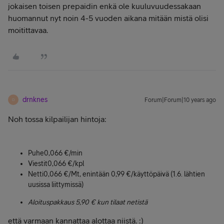
jokaisen toisen prepaidin enkä ole kuuluvuudessakaan
huomannut nyt noin 4-5 vuoden aikana mitään mistä olisi
moitittavaa.
drnknes
Forum|Forum|10 years ago
D
Noh tossa kilpailijan hintoja:
Puhe
0,066 €/min
Viestit
0,066 €/kpl
Netti
0,066 €/Mt, enintään 0,99 €/käyttöpäivä (1.6. lähtien
uusissa liittymissä)
Aloituspakkaus 5,90 € kun tilaat netistä
että varmaan kannattaa alottaa niistä. :)