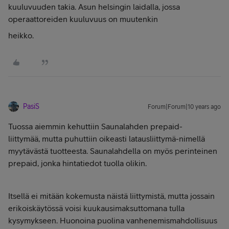
kuuluvuuden takia. Asun helsingin laidalla, jossa
operaattoreiden kuuluvuus on muutenkin
heikko.
PasiS
Forum|Forum|10 years ago
Tuossa aiemmin kehuttiin Saunalahden prepaid-
liittymää, mutta puhuttiin oikeasti latausliittymä-nimellä
myytävästä tuotteesta. Saunalahdella on myös perinteinen
prepaid, jonka hintatiedot tuolla olikin.
Itsellä ei mitään kokemusta näistä liittymistä, mutta jossain
erikoiskäytössä voisi kuukausimaksuttomana tulla
kysymykseen. Huonoina puolina vanhenemismahdollisuus