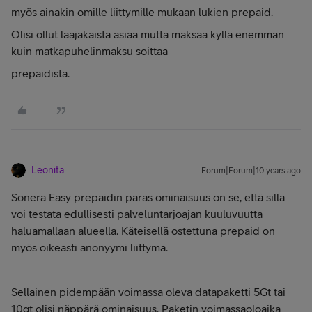
myös ainakin omille liittymille mukaan lukien prepaid.
Olisi ollut laajakaista asiaa mutta maksaa kyllä enemmän
kuin matkapuhelinmaksu soittaa
prepaidista.
Leonita
Forum|Forum|10 years ago
Sonera Easy prepaidin paras ominaisuus on se, että sillä
voi testata edullisesti palveluntarjoajan kuuluvuutta
haluamallaan alueella. Käteisellä ostettuna prepaid on
myös oikeasti anonyymi liittymä.
Sellainen pidempään voimassa oleva datapaketti 5Gt tai
10gt olisi näppärä ominaisuus. Paketin voimassaoloaika