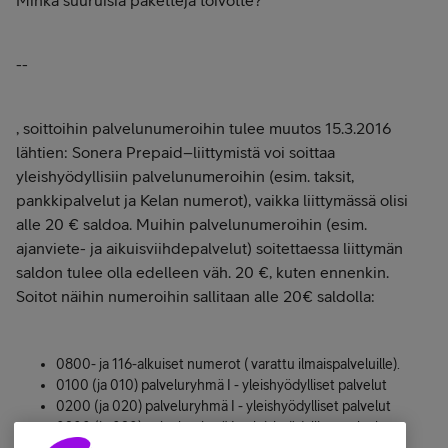
--
, soittoihin palvelunumeroihin tulee muutos 15.3.2016
lähtien: Sonera Prepaid–liittymistä voi soittaa
yleishyödyllisiin palvelunumeroihin (esim. taksit,
pankkipalvelut ja Kelan numerot), vaikka liittymässä olisi
alle 20 € saldoa. Muihin palvelunumeroihin (esim.
ajanviete- ja aikuisviihdepalvelut) soitettaessa liittymän
saldon tulee olla edelleen väh. 20 €, kuten ennenkin.
Soitot näihin numeroihin sallitaan alle 20€ saldolla:
0800- ja 116-alkuiset numerot ( varattu ilmaispalveluille).
0100 (ja 010) palveluryhmä I - yleishyödylliset palvelut
0200 (ja 020) palveluryhmä I - yleishyödylliset palvelut
0300 (ja 030) palveluryhmä I - yleishyödylliset palvelut