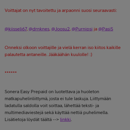
Voittajat on nyt tavoitettu ja arpaonni suosi seuraavasti:
@kiisseli67
,
@drnknes
,
@Joosu2
,
@Purnipsi
ja
@PasiS
Onneksi olkoon voittajille ja vielä kerran iso kiitos kaikille
palautetta antaneille. Jääkäähän kuulolle! :)
******
Sonera Easy Prepaid on luotettava ja huoleton
matkapuhelinliittymä, josta ei tule laskuja. Liittymään
ladatulla saldolla voit soittaa, lähettää teksti- ja
multimediaviestejä sekä käyttää nettiä puhelimella.
Lisätietoja löydät täältä -->
linkki
.