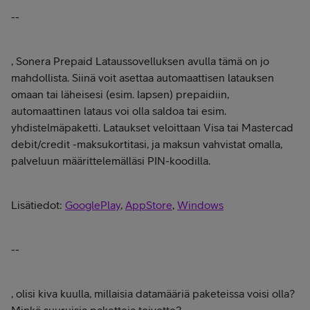
--
, Sonera Prepaid Lataussovelluksen avulla tämä on jo
mahdollista. Siinä voit asettaa automaattisen latauksen
omaan tai läheisesi (esim. lapsen) prepaidiin,
automaattinen lataus voi olla saldoa tai esim.
yhdistelmäpaketti. Lataukset veloittaan Visa tai Mastercad
debit/credit -maksukortitasi, ja maksun vahvistat omalla,
palveluun määrittelemälläsi PIN-koodilla.
Lisätiedot:
GooglePlay
,
AppStore
,
Windows
--
, olisi kiva kuulla, millaisia datamääriä paketeissa voisi olla?
Minkä suuruisia paketteja toivotte?