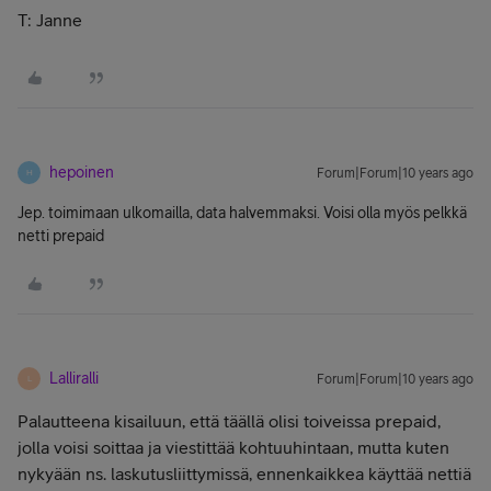
T: Janne
hepoinen
Forum|Forum|10 years ago
H
Jep. toimimaan ulkomailla, data halvemmaksi. Voisi olla myös pelkkä
netti prepaid
Lalliralli
Forum|Forum|10 years ago
L
Palautteena kisailuun, että täällä olisi toiveissa prepaid,
jolla voisi soittaa ja viestittää kohtuuhintaan, mutta kuten
nykyään ns. laskutusliittymissä, ennenkaikkea käyttää nettiä