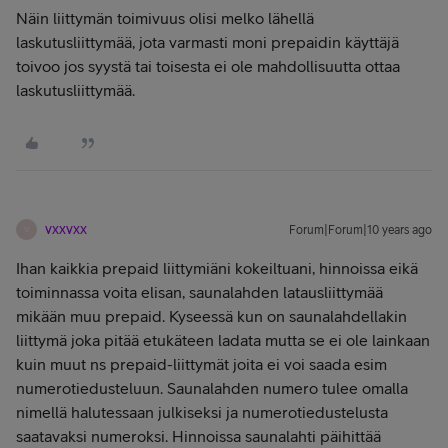
Näin liittymän toimivuus olisi melko lähellä
laskutusliittymää, jota varmasti moni prepaidin käyttäjä
toivoo jos syystä tai toisesta ei ole mahdollisuutta ottaa
laskutusliittymää.
vxxvxx
Forum|Forum|10 years ago
V
Ihan kaikkia prepaid liittymiäni kokeiltuani, hinnoissa eikä
toiminnassa voita elisan, saunalahden latausliittymää
mikään muu prepaid. Kyseessä kun on saunalahdellakin
liittymä joka pitää etukäteen ladata mutta se ei ole lainkaan
kuin muut ns prepaid-liittymät joita ei voi saada esim
numerotiedusteluun. Saunalahden numero tulee omalla
nimellä halutessaan julkiseksi ja numerotiedustelusta
saatavaksi numeroksi. Hinnoissa saunalahti päihittää