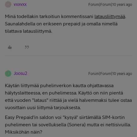
vxxvxx
Forum|Forum|10 years ago
V
Minä todellakin tarkoitiun kommentissani
latausliittymää
.
Saunalahdella on erikseen prepaid ja omalla nimellä
tilattava latausliittymä.
Joosu2
Forum|Forum|10 years ago
J
Käytän liittymää puhelinverkon kautta ohjattavassa
hälytyslaitteessa, en puhelimessa. Käyttö on niin pientä
että vuoden "lataus" riittää ja vielä halvemmaksi tulee ostaa
vuosittain uusi liittymä tarjouksesta.
Easy Prepaid'in saldon voi "kysyä" siirtämällä SIM-kortin
puhelimeen tai sovelluksella (Sonera) mutta ei nettisivuilla.
Miksiköhän näin?