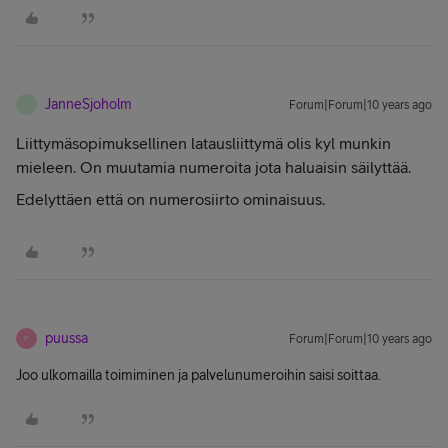
JanneSjoholm
Forum|Forum|10 years ago
J
Liittymäsopimuksellinen latausliittymä olis kyl munkin
mieleen. On muutamia numeroita jota haluaisin säilyttää.
Edelyttäen että on numerosiirto ominaisuus.
puussa
Forum|Forum|10 years ago
P
Joo ulkomailla toimiminen ja palvelunumeroihin saisi soittaa.