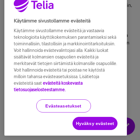
Tämä muutos sallii soitot edullisimpiin palvelunumeroihin,
esim. suurimpaan osaan takseihin ja pankkipalveluihin.
Nämä numeroavaruudet sisältävät myös terveys ja
Käytämme sivustollamme evästeitä
sosiaalipalvelunumeroita, mutta niistä ei ole saatavilla
Käytämme sivustollamme evästeitä ja vastaavia
tarkkaa listaa. Muutoksella on pyritty vastaamaan asiasta
teknologioita käyttökokemuksen parantamiseksi sekä
tulleisiin useisiin asiakaspalautteisiin, ja mahdollistamaan
toiminnallisiin, tilastollisiin ja markkinointitarkoituksiin.
prepaid-asiakkaillemme soitot tärkeisiin
Voit hallinnoida evästevalintojasi alla. Kaikki luokat
sisältävät kolmansien osapuolien evästeitä ja
palvelunumeroihin, esim. terveyspalveluihin.
merkitsevät tietojen siirtämistä kolmansille osapuolille.
Voit hallinnoida evästeitä tai poistaa ne käytöstä
milloin tahansa evästeasetuksissa. Lisätietoja
Muistattehahan Sonera Prepaid Turvanumero-
evästeistä saat
evästeitä koskevasta
ominaisuuden: voit puhua yhteensä 3 min ja lähettää 3
tietosuojaselosteestamme.
viestiä Suomessa saldon loputtua kahteen ennalta
määriteltyyn matkapuhelinnumeroon.
Evästeasetukset
Hyväksy evästeet