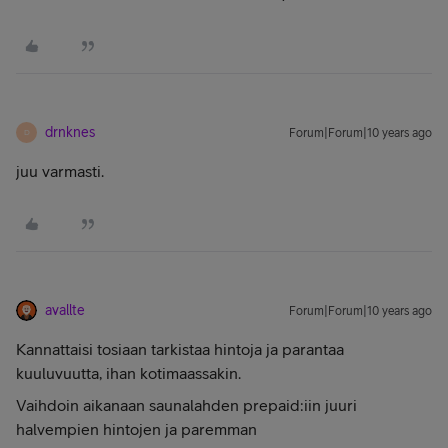
drnknes
Forum|Forum|10 years ago
D
juu varmasti.
avallte
Forum|Forum|10 years ago
Kannattaisi tosiaan tarkistaa hintoja ja parantaa
kuuluvuutta, ihan kotimaassakin.
Vaihdoin aikanaan saunalahden prepaid:iin juuri
halvempien hintojen ja paremman