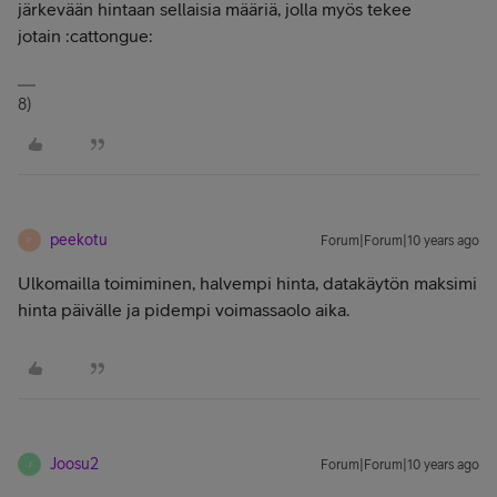
järkevään hintaan sellaisia määriä, jolla myös tekee
jotain :cattongue:
8)
peekotu
Forum|Forum|10 years ago
P
Ulkomailla toimiminen, halvempi hinta, datakäytön maksimi
hinta päivälle ja pidempi voimassaolo aika.
Joosu2
Forum|Forum|10 years ago
J