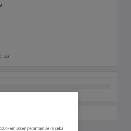
n!
Jaa
yttökokemuksen parantamiseksi sekä