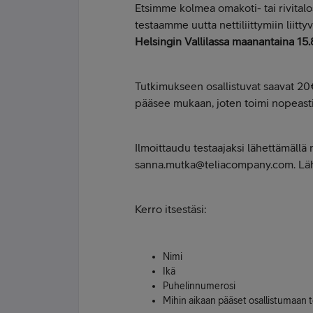
Etsimme kolmea omakoti- tai rivitalo
testaamme uutta nettiliittymiin liitt
Helsingin Vallilassa maanantaina 15.8.,
Tutkimukseen osallistuvat saavat 20
pääsee mukaan, joten toimi nopeasti
Ilmoittaudu testaajaksi lähettämällä 
sanna.mutka@teliacompany.com. Lähetä
Kerro itsestäsi:
Nimi
Ikä
Puhelinnumerosi
Mihin aikaan pääset osallistumaan 