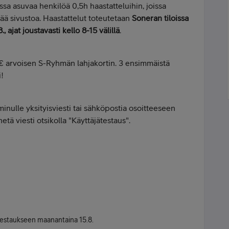
ssa asuvaa henkilöä 0,5h haastatteluihin, joissa
yvää sivustoa. Haastattelut toteutetaan
Soneran tiloissa
 ajat joustavasti kello 8-15 välillä
.
€ arvoisen S-Ryhmän lahjakortin. 3 ensimmäistä
!
minulle yksityisviesti tai sähköpostia osoitteeseen
 viesti otsikolla "Käyttäjätestaus".
testaukseen maanantaina 15.8.