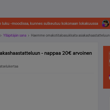
in luku -moodissa, kunnes sulkeutuu kokonaan lokakuussa
Ylläpitäjän sana
Haemme omakotitaloasukkaita asiakashaastatteluun 
akashaastatteluun - nappaa 20€ arvoinen
atselukertaa