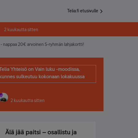
Telia.fi etusivulle
2 kuukautta sitten
- nappaa 20€ arvoinen S-ryhmän lahjakortti!
Telia Yhteisö on Vain luku -moodissa,
kunnes sulkeutuu kokonaan lokakuussa
2 kuukautta sitten
Älä jää paitsi – osallistu ja