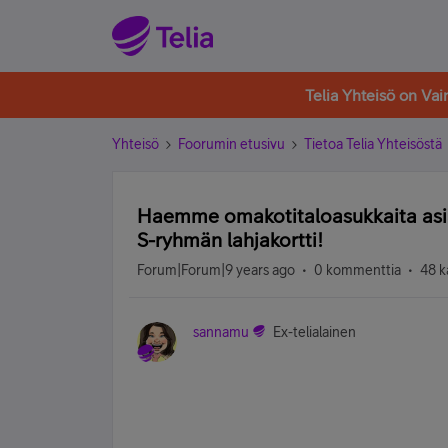
Telia Yhteisö on Va
Yhteisö
Foorumin etusivu
Tietoa Telia Yhteisöstä
Haemme omakotitaloasukkaita asi
S-ryhmän lahjakortti!
Forum|Forum|9 years ago
0 kommenttia
48 k
sannamu
Ex-telialainen