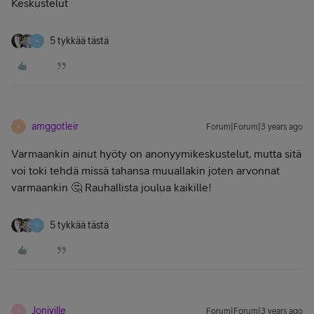
Keskustelut
5 tykkää tästä
H
amggotleir
Forum|Forum|3 years ago
A
Varmaankin ainut hyöty on anonyymikeskustelut, mutta sitä
voi toki tehdä missä tahansa muuallakin joten arvonnat
varmaankin 🤔 Rauhallista joulua kaikille!
5 tykkää tästä
H
Joniville
Forum|Forum|3 years ago
J