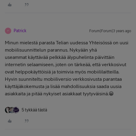
Patrick
Forum|Forum|3 years ago
P
Minun mielestä parasta Telian uudessa Yhteisössä on uusi
mobiilisuunnittelun parannus. Nykyään yhä
useammat käyttävää pelkkää älypuhelinta päivittäin
internetin selaamiseen, joten on tärkeää, että verkkosivut
ovat helppokäyttöisiä ja toimivia myös mobiililaitteilla.
Hyvin suunniteltu mobiiliversio verkkosivusta parantaa
käyttäjäkokemusta ja lisää mahdollisuuksia saada uusia
asiakkaita ja pitää nykyiset asiakkaat tyytyväisinä.😀
5 tykkää tästä