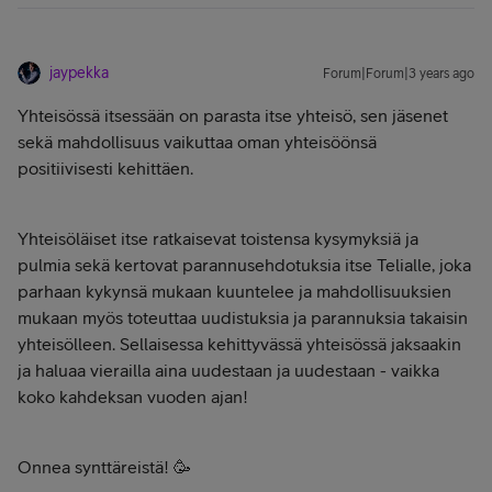
jaypekka
Forum|Forum|3 years ago
Yhteisössä itsessään on parasta itse yhteisö, sen jäsenet
sekä mahdollisuus vaikuttaa oman yhteisöönsä
positiivisesti kehittäen.
Yhteisöläiset itse ratkaisevat toistensa kysymyksiä ja
pulmia sekä kertovat parannusehdotuksia itse Telialle, joka
parhaan kykynsä mukaan kuuntelee ja mahdollisuuksien
mukaan myös toteuttaa uudistuksia ja parannuksia takaisin
yhteisölleen. Sellaisessa kehittyvässä yhteisössä jaksaakin
ja haluaa vierailla aina uudestaan ja uudestaan - vaikka
koko kahdeksan vuoden ajan!
Onnea synttäreistä! 🥳