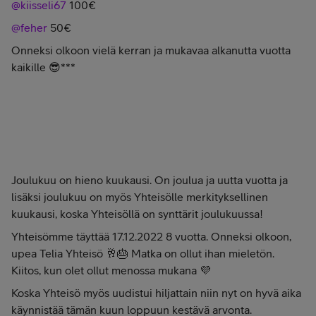
@kiisseli67
100€
@feher
50€
Onneksi olkoon vielä kerran ja mukavaa alkanutta vuotta
kaikille 😎***
Joulukuu on hieno kuukausi. On joulua ja uutta vuotta ja
lisäksi joulukuu on myös Yhteisölle merkityksellinen
kuukausi, koska Yhteisöllä on synttärit joulukuussa!
Yhteisömme täyttää 17.12.2022 8 vuotta. Onneksi olkoon,
upea Telia Yhteisö 🥂🎂 Matka on ollut ihan mieletön.
Kiitos, kun olet ollut menossa mukana 💜
Koska Yhteisö myös uudistui hiljattain niin nyt on hyvä aika
käynnistää tämän kuun loppuun kestävä arvonta.