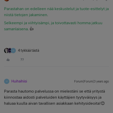
Parastahan on edelleen nää keskustelut ja tuote-esittelyt ja
niistä tietojen jakaminen.
Selkeempi ja viihtyisämpi, ja toivottavasti homma jatkuu
samanlaisena.
👍
4 tykkää tästä
H
Huihaihiisi
Forum|Forum|3 years ago
H
Parasta hautomo palvelussa on mielestäni se että yritystä
kiinnostaa aidosti palveluiden käyttäjien tyytyväisyys ja
haluaa kuulla aivan tavallisen asiakkaan kehitysideoita!😊