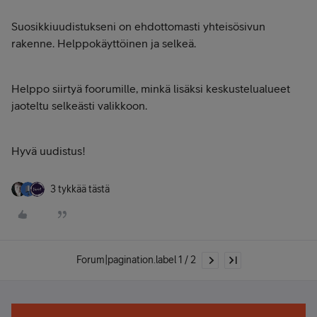
Suosikkiuudistukseni on ehdottomasti yhteisösivun
rakenne. Helppokäyttöinen ja selkeä.
Helppo siirtyä foorumille, minkä lisäksi keskustelualueet
jaoteltu selkeästi valikkoon.
Hyvä uudistus!
3 tykkää tästä
Forum|pagination.label 1 / 2