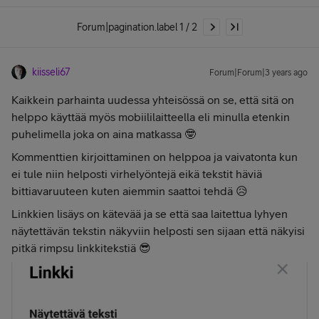
Forum|pagination.label 1 / 2
kiisseli67
Forum|Forum|3 years ago
Kaikkein parhainta uudessa yhteisössä on se, että sitä on
helppo käyttää myös mobiililaitteella eli minulla etenkin
puhelimella joka on aina matkassa 🤓
Kommenttien kirjoittaminen on helppoa ja vaivatonta kun
ei tule niin helposti virhelyöntejä eikä tekstit häviä
bittiavaruuteen kuten aiemmin saattoi tehdä 😥
Linkkien lisäys on kätevää ja se että saa laitettua lyhyen
näytettävän tekstin näkyviin helposti sen sijaan että näkyisi
pitkä rimpsu linkkitekstiä 😎