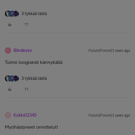
3 tykkää tästä
Blindeyex
Forum|Forum|3 years ago
B
Toimii loogisesti kännykällä
3 tykkää tästä
Kukka12345
Forum|Forum|3 years ago
K
Myöhästyneet onnittelut!