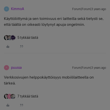
KimmoA
Forum|Forum|3 years ago
K
Käyttöliittymä ja sen toimivuus eri laitteilla sekä tietysti se,
että täältä on oikeasti löytynyt apuja ongelmiin.
5 tykkää tästä
puussa
Forum|Forum|3 years ago
P
Verkkosivujen helppokäyttöisyys mobiililaitteella on
tärkeä.
7 tykkää tästä
P