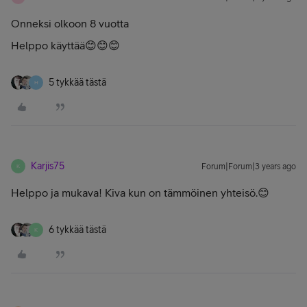
Onneksi olkoon 8 vuotta
Helppo käyttää😊😊😊
5 tykkää tästä
H
Karjis75
Forum|Forum|3 years ago
K
Helppo ja mukava! Kiva kun on tämmöinen yhteisö.😊
6 tykkää tästä
K