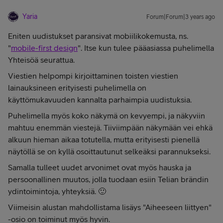
Yaria
Forum|Forum|3 years ago
Eniten uudistukset paransivat mobiilikokemusta, ns.
"
mobile-first design
". Itse kun tulee pääasiassa puhelimella
Yhteisöä seurattua.
Viestien helpompi kirjoittaminen toisten viestien
lainauksineen erityisesti puhelimella on
käyttömukavuuden kannalta parhaimpia uudistuksia.
Puhelimella myös koko näkymä on kevyempi, ja näkyviin
mahtuu enemmän viestejä. Tiiviimpään näkymään vei ehkä
alkuun hieman aikaa totutella, mutta erityisesti pienellä
näytöllä se on kyllä osoittautunut selkeäksi parannukseksi.
Samalla tulleet uudet arvonimet ovat myös hauska ja
persoonallinen muutos, jolla tuodaan esiin Telian brändin
ydintoimintoja, yhteyksiä. 🙂
Viimeisin alustan mahdollistama lisäys "Aiheeseen liittyen"
-osio on toiminut myös hyvin.