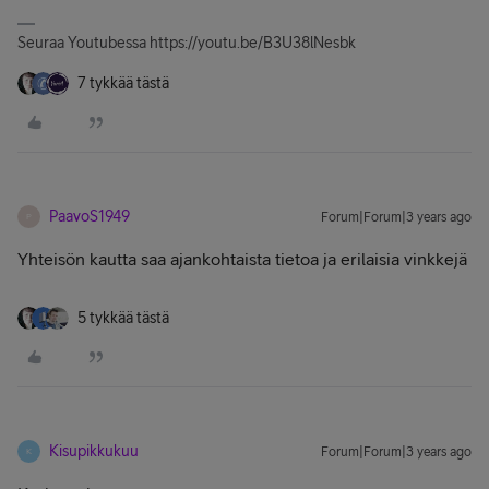
Seuraa Youtubessa https://youtu.be/B3U38lNesbk
7 tykkää tästä
PaavoS1949
Forum|Forum|3 years ago
P
Yhteisön kautta saa ajankohtaista tietoa ja erilaisia vinkkejä
5 tykkää tästä
Kisupikkukuu
Forum|Forum|3 years ago
K