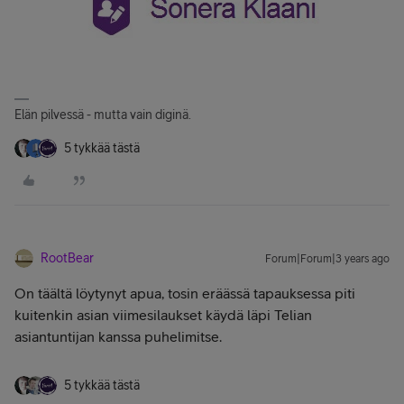
Elän pilvessä - mutta vain diginä.
5 tykkää tästä
RootBear
Forum|Forum|3 years ago
On täältä löytynyt apua, tosin eräässä tapauksessa piti
kuitenkin asian viimesilaukset käydä läpi Telian
asiantuntijan kanssa puhelimitse.
5 tykkää tästä