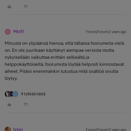
Mkr81
Forum|Forum|3 years ago
M
Minusta on ylipäänsä hienoa, että tällaisia foorumeita vielä
on. En ole juurikaan käyttänyt aiempaa versiota mutta
nykyisellään vaikuttaa erittäin selkeältä ja
helppokäyttöiseltä, foorumista löytää helposti kiinnostavat
aiheet. Pitäisi enemmänkin tutustua mitä sisältöä sivulta
löytyy.
4 tykkää tästä
H
feher
Forum|Forum|3 years ago