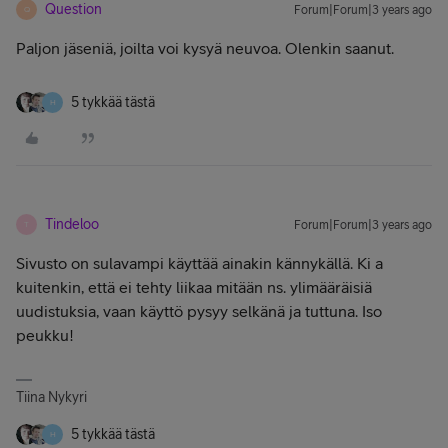
Question
Forum|Forum|3 years ago
Q
Paljon jäseniä, joilta voi kysyä neuvoa. Olenkin saanut.
5 tykkää tästä
H
Tindeloo
Forum|Forum|3 years ago
T
Sivusto on sulavampi käyttää ainakin kännykällä. Ki a
kuitenkin, että ei tehty liikaa mitään ns. ylimääräisiä
uudistuksia, vaan käyttö pysyy selkänä ja tuttuna. Iso
peukku!
Tiina Nykyri
5 tykkää tästä
H