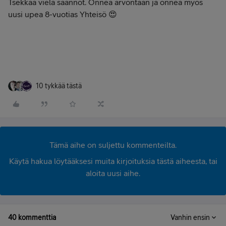
Tsekkaa vielä säännöt. Onnea arvontaan ja onnea myös
uusi upea 8-vuotias Yhteisö 😍
10 tykkää tästä
Tämä aihe on suljettu kommenteilta.
Käytä hakua löytääksesi muita kirjoituksia tästä aiheesta, tai
aloita uusi aihe.
40 kommenttia
Vanhin ensin