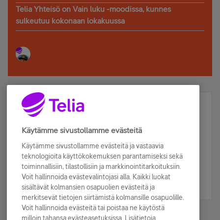
Telia Yhteisö on Vain luku -moodissa, kunnes
sulkeutuu kokonaan lokakuussa
Älä jää paitsi – osallistu ja voita!
Tilaa Telian uutiskirje ja olet mukana arvonnassa.
Käytämme sivustollamme evästeitä
Samalla saat parhaat asiakasedut suoraan
Käytämme sivustollamme evästeitä ja vastaavia
sähköpostiisi.
teknologioita käyttökokemuksen parantamiseksi sekä
toiminnallisiin, tilastollisiin ja markkinointitarkoituksiin.
Voit hallinnoida evästevalintojasi alla. Kaikki luokat
Tilaa nyt
sisältävät kolmansien osapuolien evästeitä ja
merkitsevät tietojen siirtämistä kolmansille osapuolille.
Voit hallinnoida evästeitä tai poistaa ne käytöstä
milloin tahansa evästeasetuksissa. Lisätietoja