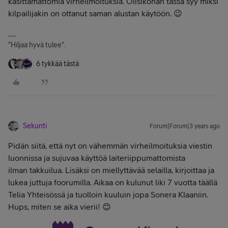
käsittämättömiä virheilmoituksia. Olisikohan tässä syy miksi
kilpailijakin on ottanut saman alustan käytöön. 😉
"Hiljaa hyvä tulee".
6 tykkää tästä
Sekunti
Forum|Forum|3 years ago
Pidän siitä, että nyt on vähemmän virheilmoituksia viestin
luonnissa ja sujuvaa käyttöä laiteriippumattomista
ilman takkuilua. Lisäksi on miellyttävää selailla, kirjoittaa ja
lukea juttuja foorumilla. Aikaa on kulunut liki 7 vuotta täällä
Telia Yhteisössä ja tuolloin kuuluin jopa Sonera Klaaniin.
Hups, miten se aika vierii! 😊