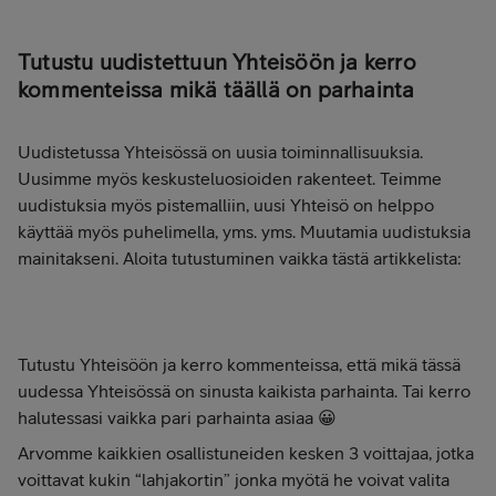
Tutustu uudistettuun Yhteisöön ja kerro
kommenteissa mikä täällä on parhainta
Uudistetussa Yhteisössä on uusia toiminnallisuuksia.
Uusimme myös keskusteluosioiden rakenteet. Teimme
uudistuksia myös pistemalliin, uusi Yhteisö on helppo
käyttää myös puhelimella, yms. yms. Muutamia uudistuksia
mainitakseni. Aloita tutustuminen vaikka tästä artikkelista:
Tutustu Yhteisöön ja kerro kommenteissa, että mikä tässä
uudessa Yhteisössä on sinusta kaikista parhainta. Tai kerro
halutessasi vaikka pari parhainta asiaa 😀
Arvomme kaikkien osallistuneiden kesken 3 voittajaa, jotka
voittavat kukin “lahjakortin” jonka myötä he voivat valita