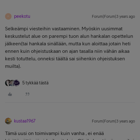
peekotu
Forum|Forum|3 years ago
P
Selkeämpi viesteihin vastaaminen. Myöskin uusimmat
keskustelut alue on parempi tuon alun hankalan opettelun
jälkeen(tai hankala sinällään, mutta kun aloittaa jotain heti
ennen kuin ohjeistuskaan on ajan tasalla niin vähän aikaa
kesti totuttelu, onneksi täältä sai siihenkin ohjeistuksen
muilta).
5 tykkää tästä
kustaa1967
Forum|Forum|3 years ago
Tämä uusi on toimivampi kuin vanha , ei enää