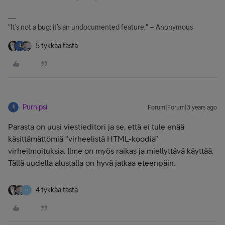
"It’s not a bug; it’s an undocumented feature." – Anonymous
5 tykkää tästä
Purnipsi
Forum|Forum|3 years ago
Parasta on uusi viestieditori ja se, että ei tule enää
käsittämättömiä “virheelistä HTML-koodia”
virheilmoituksia. Ilme on myös raikas ja miellyttävä käyttää.
Tällä uudella alustalla on hyvä jatkaa eteenpäin.
4 tykkää tästä
H