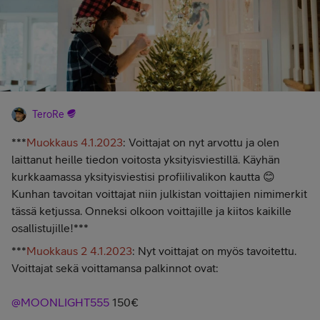
TeroRe
***
Muokkaus 4.1.2023
: Voittajat on nyt arvottu ja olen
laittanut heille tiedon voitosta yksityisviestillä. Käyhän
kurkkaamassa yksityisviestisi profiilivalikon kautta 😊
Kunhan tavoitan voittajat niin julkistan voittajien nimimerkit
tässä ketjussa. Onneksi olkoon voittajille ja kiitos kaikille
osallistujille!***
***
Muokkaus 2 4.1.2023
: Nyt voittajat on myös tavoitettu.
Voittajat sekä voittamansa palkinnot ovat:
@MOONLIGHT555
150€