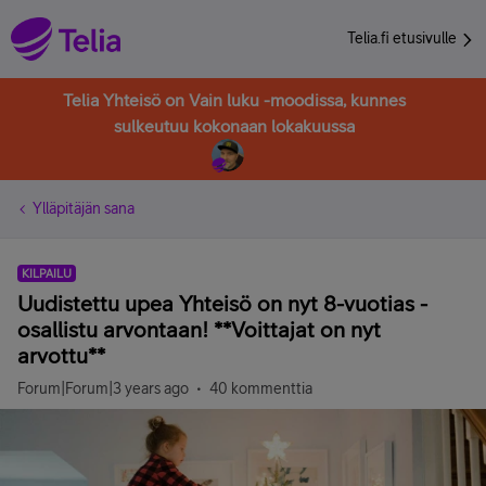
Telia.fi etusivulle
Telia Yhteisö on Vain luku -moodissa, kunnes
sulkeutuu kokonaan lokakuussa
Ylläpitäjän sana
KILPAILU
Uudistettu upea Yhteisö on nyt 8-vuotias -
osallistu arvontaan! **Voittajat on nyt
arvottu**
Forum|Forum|3 years ago
40 kommenttia