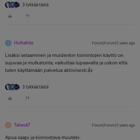
3 tykkää tästä
Huihaihiisi
Forum|Forum|3 years ago
H
Lisäksi selaaminen ja muidenkin toimintojen käyttö on
sujuvaa ja mutkatonta, vaikuttaa lupaavalta ja uskon että
tulen käyttämään palvelua aktiivisesti.👍
3 tykkää tästä
Tahvo67
Forum|Forum|3 years ago
T
Apua saapi ja kiinnostava muuteki.