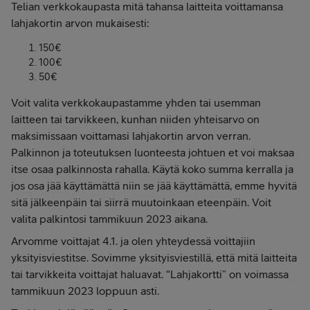
Telian verkkokaupasta mitä tahansa laitteita voittamansa
lahjakortin arvon mukaisesti:
150€
100€
50€
Voit valita verkkokaupastamme yhden tai usemman
laitteen tai tarvikkeen, kunhan niiden yhteisarvo on
maksimissaan voittamasi lahjakortin arvon verran.
Palkinnon ja toteutuksen luonteesta johtuen et voi maksaa
itse osaa palkinnosta rahalla. Käytä koko summa kerralla ja
jos osa jää käyttämättä niin se jää käyttämättä, emme hyvitä
sitä jälkeenpäin tai siirrä muutoinkaan eteenpäin. Voit
valita palkintosi tammikuun 2023 aikana.
Arvomme voittajat 4.1. ja olen yhteydessä voittajiin
yksityisviestitse. Sovimme yksityisviestillä, että mitä laitteita
tai tarvikkeita voittajat haluavat. “Lahjakortti” on voimassa
tammikuun 2023 loppuun asti.