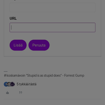
#koskamävoin "Stupid is as stupid does" - Forrest Gump
5 tykkää tästä