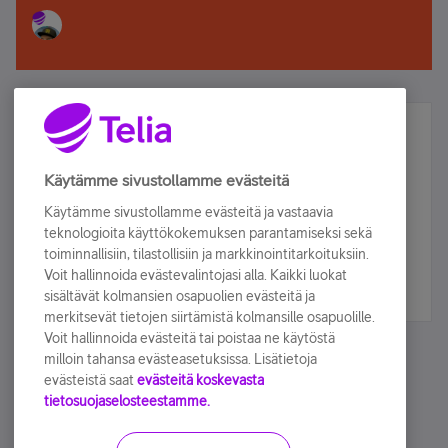
Älä jää paitsi – osallistu ja voita!
Tilaa Telian uutiskirje ja olet mukana arvonnassa.
Käytämme sivustollamme evästeitä
Samalla saat parhaat asiakasedut suoraan
Käytämme sivustollamme evästeitä ja vastaavia
sähköpostiisi.
teknologioita käyttökokemuksen parantamiseksi sekä
toiminnallisiin, tilastollisiin ja markkinointitarkoituksiin.
Voit hallinnoida evästevalintojasi alla. Kaikki luokat
Tilaa nyt
sisältävät kolmansien osapuolien evästeitä ja
merkitsevät tietojen siirtämistä kolmansille osapuolille.
Voit hallinnoida evästeitä tai poistaa ne käytöstä
milloin tahansa evästeasetuksissa. Lisätietoja
evästeistä saat
evästeitä koskevasta
tietosuojaselosteestamme.