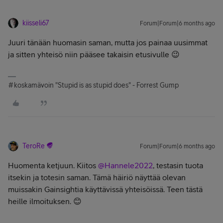
kiisseli67
Forum|Forum|6 months ago
Juuri tänään huomasin saman, mutta jos painaa uusimmat
ja sitten yhteisö niin pääsee takaisin etusivulle 😉
#koskamävoin "Stupid is as stupid does" - Forrest Gump
TeroRe
Forum|Forum|6 months ago
Huomenta ketjuun. Kiitos ​
@Hannele2022
, testasin tuota
itsekin ja totesin saman. Tämä häiriö näyttää olevan
muissakin Gainsightia käyttävissä yhteisöissä. Teen tästä
heille ilmoituksen. 😊