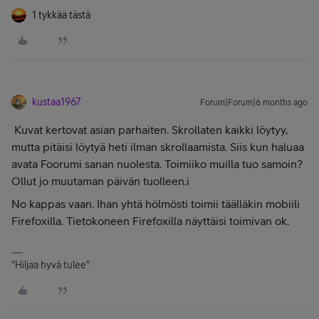
1 tykkää tästä
kustaa1967
Forum|Forum|6 months ago
Kuvat kertovat asian parhaiten. Skrollaten kaikki löytyy,
mutta pitäisi löytyä heti ilman skrollaamista. Siis kun haluaa
avata Foorumi sanan nuolesta. Toimiiko muilla tuo samoin?
Ollut jo muutaman päivän tuolleen.i
No kappas vaan. Ihan yhtä hölmösti toimii täälläkin mobiili
Firefoxilla. Tietokoneen Firefoxilla näyttäisi toimivan ok.
"Hiljaa hyvä tulee".