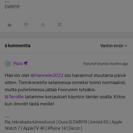
DV8919
6 kommenttia
Vanhin ensin
PiaJo
Forum|Forum|6 months ago
P
Häiriön olet ​
@Hannele2022
siis havainnut muutama päivä
sitten. Tietokoneella selaimessa onneksi toimii normaalisti,
mutta puhelimessa jättää Foorumin tyhjäksi. ​
@TeroRe
laitamme korjaukset käyntiin tämän osalta. Kiitos
kun ilmoitit tästä meille!
Pia, tekniikasta kiinnostunut | Oura 3| DV8919 | kiinteä 5G | Apple
Watch 7 | AppleTV 4K | iPhone 14 | Decot |