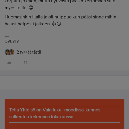
korjattu jo eilen, mutta nyt vasta pääsin kertomaan siitä
myös teille. 😊
Huomasinkin illalla ja oli huippua kun pääsi sinne mihin
halusi helposti jälkeen. 👍😃
DV8919
2 tykkää tästä
Telia Yhteisö on Vain luku -moodissa, kunnes
sulkeutuu kokonaan lokakuussa