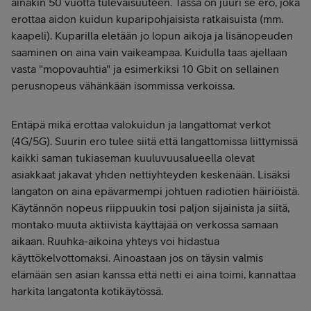
ainakin 50 vuotta tulevaisuuteen. Tässä on juuri se ero, joka
erottaa aidon kuidun kuparipohjaisista ratkaisuista (mm.
kaapeli). Kuparilla eletään jo lopun aikoja ja lisänopeuden
saaminen on aina vain vaikeampaa. Kuidulla taas ajellaan
vasta "mopovauhtia" ja esimerkiksi 10 Gbit on sellainen
perusnopeus vähänkään isommissa verkoissa.
Entäpä mikä erottaa valokuidun ja langattomat verkot
(4G/5G). Suurin ero tulee siitä että langattomissa liittymissä
kaikki saman tukiaseman kuuluvuusalueella olevat
asiakkaat jakavat yhden nettiyhteyden keskenään. Lisäksi
langaton on aina epävarmempi johtuen radiotien häiriöistä.
Käytännön nopeus riippuukin tosi paljon sijainista ja siitä,
montako muuta aktiivista käyttäjää on verkossa samaan
aikaan. Ruuhka-aikoina yhteys voi hidastua
käyttökelvottomaksi. Ainoastaan jos on täysin valmis
elämään sen asian kanssa että netti ei aina toimi, kannattaa
harkita langatonta kotikäytössä.