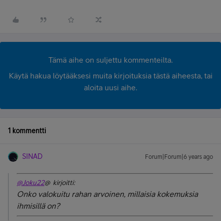
Tämä aihe on suljettu kommenteilta.
Käytä hakua löytääksesi muita kirjoituksia tästä aiheesta, tai
aloita uusi aihe.
1 kommentti
SINAD
Forum|Forum|6 years ago
@Joku22
@ kirjoitti:
Onko valokuitu rahan arvoinen, millaisia kokemuksia
ihmisillä on?