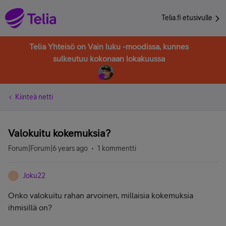
Telia.fi etusivulle
Telia Yhteisö on Vain luku -moodissa, kunnes
sulkeutuu kokonaan lokakuussa
Kiinteä netti
Valokuitu kokemuksia?
Forum|Forum|6 years ago
1 kommentti
Joku22
J
Onko valokuitu rahan arvoinen, millaisia kokemuksia
ihmisillä on?