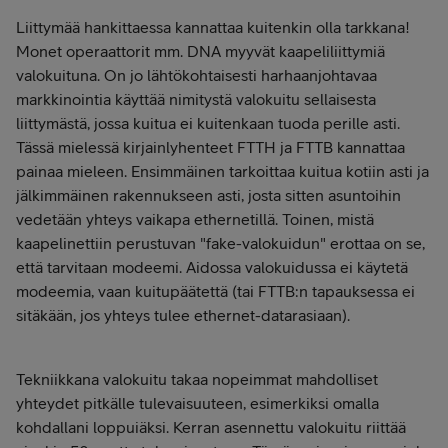
Liittymää hankittaessa kannattaa kuitenkin olla tarkkana!
Monet operaattorit mm. DNA myyvät kaapeliliittymiä
valokuituna. On jo lähtökohtaisesti harhaanjohtavaa
markkinointia käyttää nimitystä valokuitu sellaisesta
liittymästä, jossa kuitua ei kuitenkaan tuoda perille asti.
Tässä mielessä kirjainlyhenteet FTTH ja FTTB kannattaa
painaa mieleen. Ensimmäinen tarkoittaa kuitua kotiin asti ja
jälkimmäinen rakennukseen asti, josta sitten asuntoihin
vedetään yhteys vaikapa ethernetillä. Toinen, mistä
kaapelinettiin perustuvan "fake-valokuidun" erottaa on se,
että tarvitaan modeemi. Aidossa valokuidussa ei käytetä
modeemia, vaan kuitupäätettä (tai FTTB:n tapauksessa ei
sitäkään, jos yhteys tulee ethernet-datarasiaan).
Tekniikkana valokuitu takaa nopeimmat mahdolliset
yhteydet pitkälle tulevaisuuteen, esimerkiksi omalla
kohdallani loppuiäksi. Kerran asennettu valokuitu riittää