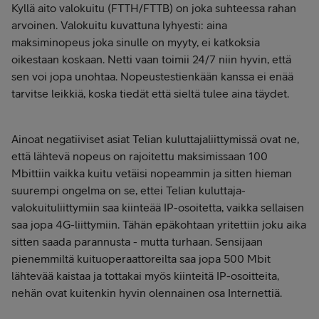
Kyllä aito valokuitu (FTTH/FTTB) on joka suhteessa rahan
arvoinen. Valokuitu kuvattuna lyhyesti: aina
maksiminopeus joka sinulle on myyty, ei katkoksia
oikestaan koskaan. Netti vaan toimii 24/7 niin hyvin, että
sen voi jopa unohtaa. Nopeustestienkään kanssa ei enää
tarvitse leikkiä, koska tiedät että sieltä tulee aina täydet.
Ainoat negatiiviset asiat Telian kuluttajaliittymissä ovat ne,
että lähtevä nopeus on rajoitettu maksimissaan 100
Mbittiin vaikka kuitu vetäisi nopeammin ja sitten hieman
suurempi ongelma on se, ettei Telian kuluttaja-
valokuituliittymiin saa kiinteää IP-osoitetta, vaikka sellaisen
saa jopa 4G-liittymiin. Tähän epäkohtaan yritettiin joku aika
sitten saada parannusta - mutta turhaan. Sensijaan
pienemmiltä kuituoperaattoreilta saa jopa 500 Mbit
lähtevää kaistaa ja tottakai myös kiinteitä IP-osoitteita,
nehän ovat kuitenkin hyvin olennainen osa Internettiä.