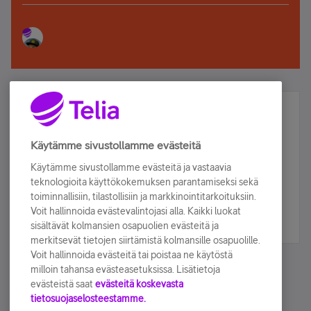
Älä jää paitsi – osallistu ja voita!
Tilaa Telian uutiskirje ja olet mukana arvonnassa.
Käytämme sivustollamme evästeitä
Samalla saat parhaat asiakasedut suoraan
Käytämme sivustollamme evästeitä ja vastaavia
sähköpostiisi.
teknologioita käyttökokemuksen parantamiseksi sekä
toiminnallisiin, tilastollisiin ja markkinointitarkoituksiin.
Voit hallinnoida evästevalintojasi alla. Kaikki luokat
Tilaa nyt
sisältävät kolmansien osapuolien evästeitä ja
merkitsevät tietojen siirtämistä kolmansille osapuolille.
Voit hallinnoida evästeitä tai poistaa ne käytöstä
milloin tahansa evästeasetuksissa. Lisätietoja
evästeistä saat
evästeitä koskevasta
tietosuojaselosteestamme.