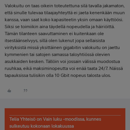
Valokuitu on taas oikein toteutettuna silä tavalla jakamaton,
että sinulle tulevaa tilaajayhteyttä ei jaeta kenenkään muun
kanssa, vaan saat koko kapasiteetin yksin omaan käyttöösi.
Siksi se toimiikin aina täydellä nopeudella ja häiriöittä.
Tämän tilanteen saavuttaminen ei kuitenkaan ole
itsestäänselvyys, sillä olen lukenut jopa sellaisista
virityksistä missä yksittäinen gigabitin valokuitu on jaettu
kymmenien tai satojen samassa taloyhtiössä olevien
asukkaiden kesken. Tällöin voi jossain välissä muodostua
ruuhkaa, eikä maksiminopeutta voi enää taata 24/7. Näissä
tapauksissa tulisikin olla 10 Gbit nopeus talosta ulos.
Telia Yhteisö on Vain luku -moodissa, kunnes
sulkeutuu kokonaan lokakuussa