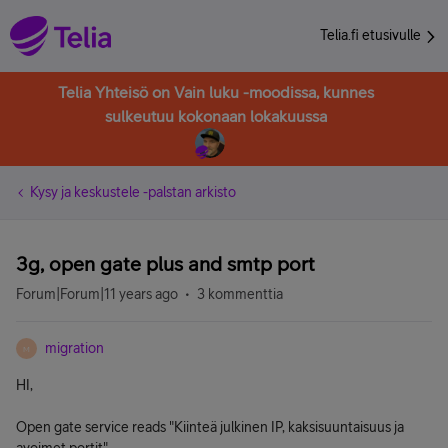
Telia.fi etusivulle
Telia Yhteisö on Vain luku -moodissa, kunnes
sulkeutuu kokonaan lokakuussa
Kysy ja keskustele -palstan arkisto
3g, open gate plus and smtp port
Forum|Forum|11 years ago
3 kommenttia
migration
M
HI,
Open gate service reads "Kiinteä julkinen IP, kaksisuuntaisuus ja