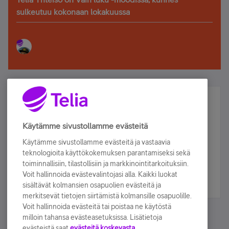
sulkeutuu kokonaan lokakuussa
Älä jää paitsi – osallistu ja voita!
Tilaa Telian uutiskirje ja olet mukana arvonnassa.
Käytämme sivustollamme evästeitä
Samalla saat parhaat asiakasedut suoraan
Käytämme sivustollamme evästeitä ja vastaavia
sähköpostiisi.
teknologioita käyttökokemuksen parantamiseksi sekä
toiminnallisiin, tilastollisiin ja markkinointitarkoituksiin.
Voit hallinnoida evästevalintojasi alla. Kaikki luokat
Tilaa nyt
sisältävät kolmansien osapuolien evästeitä ja
merkitsevät tietojen siirtämistä kolmansille osapuolille.
Voit hallinnoida evästeitä tai poistaa ne käytöstä
milloin tahansa evästeasetuksissa. Lisätietoja
evästeistä saat
evästeitä koskevasta