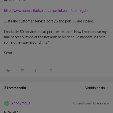
avoimet portit"
http://www.sonera.fi/etsi+apua+ja+tukea ... /open+gate
Just rang customer service port 25 and port 53 are closed.
I had a @450 service and all ports were open. Now I must move my
mail server outside of the network behind the 3g modem. Is there
some other way around this?
Scott
3 kommenttia
Vanhin ensin
Anonymous
Forum|Forum|12 years ago
A
Hi ScottA!