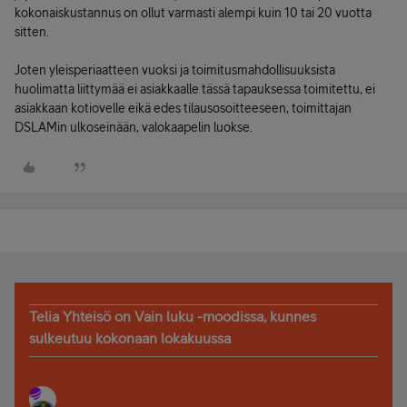
kokonaiskustannus on ollut varmasti alempi kuin 10 tai 20 vuotta
sitten.
Joten yleisperiaatteen vuoksi ja toimitusmahdollisuuksista
huolimatta liittymää ei asiakkaalle tässä tapauksessa toimitettu, ei
asiakkaan kotiovelle eikä edes tilausosoitteeseen, toimittajan
DSLAMin ulkoseinään, valokaapelin luokse.
Telia Yhteisö on Vain luku -moodissa, kunnes
sulkeutuu kokonaan lokakuussa