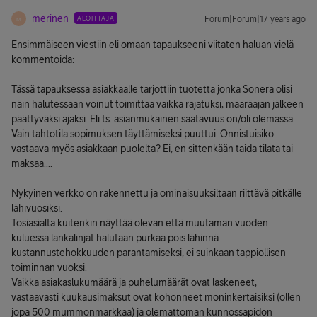
merinen
ALOITTAJA
Forum|Forum|17 years ago
M
Ensimmäiseen viestiin eli omaan tapaukseeni viitaten haluan vielä
kommentoida:
Tässä tapauksessa asiakkaalle tarjottiin tuotetta jonka Sonera olisi
näin halutessaan voinut toimittaa vaikka rajatuksi, määräajan jälkeen
päättyväksi ajaksi. Eli ts. asianmukainen saatavuus on/oli olemassa.
Vain tahtotila sopimuksen täyttämiseksi puuttui. Onnistuisiko
vastaava myös asiakkaan puolelta? Ei, en sittenkään taida tilata tai
maksaa....
Nykyinen verkko on rakennettu ja ominaisuuksiltaan riittävä pitkälle
lähivuosiksi.
Tosiasialta kuitenkin näyttää olevan että muutaman vuoden
kuluessa lankalinjat halutaan purkaa pois lähinnä
kustannustehokkuuden parantamiseksi, ei suinkaan tappiollisen
toiminnan vuoksi.
Vaikka asiakaslukumäärä ja puhelumäärät ovat laskeneet,
vastaavasti kuukausimaksut ovat kohonneet moninkertaisiksi (ollen
jopa 500 mummonmarkkaa) ja olemattoman kunnossapidon