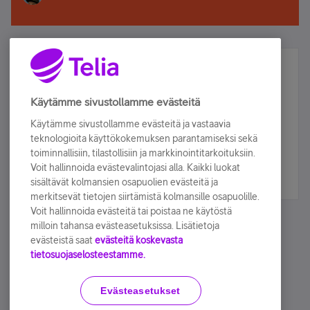
Älä jää paitsi – osallistu ja voita!
Tilaa Telian uutiskirje ja olet mukana arvonnassa.
Käytämme sivustollamme evästeitä
Samalla saat parhaat asiakasedut suoraan
Käytämme sivustollamme evästeitä ja vastaavia
sähköpostiisi.
teknologioita käyttökokemuksen parantamiseksi sekä
toiminnallisiin, tilastollisiin ja markkinointitarkoituksiin.
Voit hallinnoida evästevalintojasi alla. Kaikki luokat
Tilaa nyt
sisältävät kolmansien osapuolien evästeitä ja
merkitsevät tietojen siirtämistä kolmansille osapuolille.
Voit hallinnoida evästeitä tai poistaa ne käytöstä
milloin tahansa evästeasetuksissa. Lisätietoja
evästeistä saat
evästeitä koskevasta
tietosuojaselosteestamme.
Käyttöehdot
Accessibility statement
Evästeasetukset