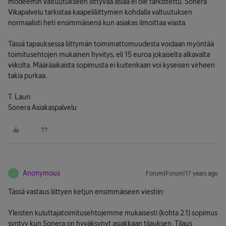
modeemin valtuutukseen liittyvää asiaa ei ole tarkistettu. Sonera
Vikapalvelu tarkistaa kaapeliliittymien kohdalla valtuutuksen
normaalisti heti ensimmäisenä kun asiakas ilmoittaa viasta.
Tässä tapauksessa liittymän toimimattomuudesta voidaan myöntää
toimitusehtojen mukainen hyvitys, eli 15 euroa jokaiselta alkavalta
viikolta. Määräaikaista sopimusta ei kuitenkaan voi kyseisen virheen
takia purkaa.
T. Lauri
Sonera Asiakaspalvelu
Anonymous
Forum|Forum|17 years ago
A
Tässä vastaus liittyen ketjun ensimmäiseen viestiin:
Yleisten kuluttajatoimitusehtojemme mukaisesti (kohta 2.1) sopimus
syntyy kun Sonera on hyväksynyt asiakkaan tilauksen. Tilaus