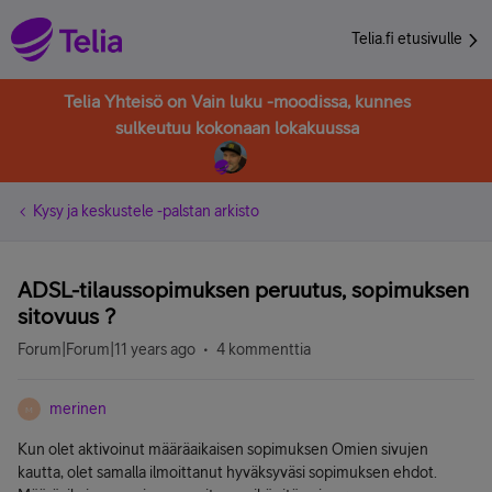
Telia.fi etusivulle
Telia Yhteisö on Vain luku -moodissa, kunnes
sulkeutuu kokonaan lokakuussa
Kysy ja keskustele -palstan arkisto
ADSL-tilaussopimuksen peruutus, sopimuksen
sitovuus ?
Forum|Forum|11 years ago
4 kommenttia
merinen
M
Kun olet aktivoinut määräaikaisen sopimuksen Omien sivujen
kautta, olet samalla ilmoittanut hyväksyväsi sopimuksen ehdot.