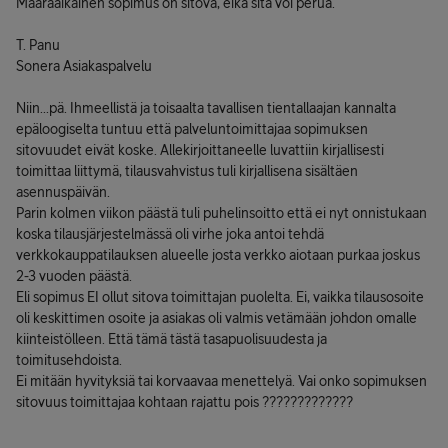
Määräaikainen sopimus on sitova, eikä sitä voi perua.
T. Panu
Sonera Asiakaspalvelu
Niin...pä. Ihmeellistä ja toisaalta tavallisen tientallaajan kannalta
epäloogiselta tuntuu että palveluntoimittajaa sopimuksen
sitovuudet eivät koske. Allekirjoittaneelle luvattiin kirjallisesti
toimittaa liittymä, tilausvahvistus tuli kirjallisena sisältäen
asennuspäivän.
Parin kolmen viikon päästä tuli puhelinsoitto että ei nyt onnistukaan
koska tilausjärjestelmässä oli virhe joka antoi tehdä
verkkokauppatilauksen alueelle josta verkko aiotaan purkaa joskus
2-3 vuoden päästä.
Eli sopimus EI ollut sitova toimittajan puolelta. Ei, vaikka tilausosoite
oli keskittimen osoite ja asiakas oli valmis vetämään johdon omalle
kiinteistölleen. Että tämä tästä tasapuolisuudesta ja
toimitusehdoista.
Ei mitään hyvityksiä tai korvaavaa menettelyä. Vai onko sopimuksen
sitovuus toimittajaa kohtaan rajattu pois ?????????????