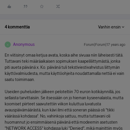
4 kommenttia
Vanhin ensin
Anonymous
Forum|Forum|17 years ago
A
En viitisinyt omaa ketjua avata, koska aihe sivuaa niin läheisesti tätä.
Tuttavani teki määräaikaisen sopimuksen kaapeliliittymästä, jonka
piti aueta päivänä x. Ko. päivänä tuli tekstiviestivahvistus liittymän
käyttövalmiudesta, mutta käyttöohjeita noudattamalla nettiä ei vain
saatu toimimaan.
Useiden puheluiden jälkeen peloteltiin 70 euron kotikäynnillä, jos
sellaista tarvittaisiin. Se itsessään on jo hieman kyseenalaista, mutta
koomiset piirteet saavutettiin viikon kuluttua luvatusta
avauspäivämäärästä, kun kävi ilmi että soneran päässä oli "tikki
väärässä kohdassa". No, vahinkoja sattuu, mutta tuttavani oli
huomannut jo ensimmäisenä päivänä että modeemin asetusten
"NETWORK ACCESS" kohdassa luki "Denied", mikä mainittiin myös