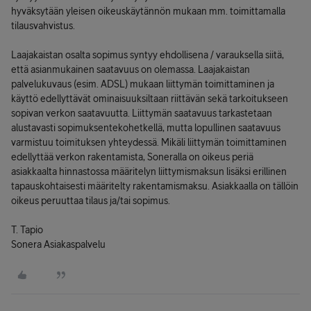
hyväksytään yleisen oikeuskäytännön mukaan mm. toimittamalla
tilausvahvistus.
Laajakaistan osalta sopimus syntyy ehdollisena / varauksella siitä,
että asianmukainen saatavuus on olemassa. Laajakaistan
palvelukuvaus (esim. ADSL) mukaan liittymän toimittaminen ja
käyttö edellyttävät ominaisuuksiltaan riittävän sekä tarkoitukseen
sopivan verkon saatavuutta. Liittymän saatavuus tarkastetaan
alustavasti sopimuksentekohetkellä, mutta lopullinen saatavuus
varmistuu toimituksen yhteydessä. Mikäli liittymän toimittaminen
edellyttää verkon rakentamista, Soneralla on oikeus periä
asiakkaalta hinnastossa määritelyn liittymismaksun lisäksi erillinen
tapauskohtaisesti määritelty rakentamismaksu. Asiakkaalla on tällöin
oikeus peruuttaa tilaus ja/tai sopimus.
T. Tapio
Sonera Asiakaspalvelu