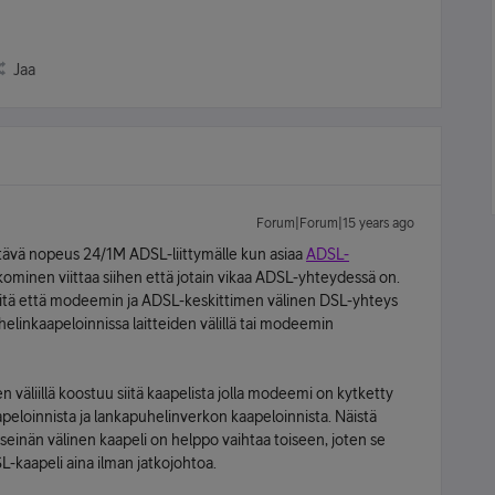
Jaa
Forum|Forum|15 years ago
tävä nopeus 24/1M ADSL-liittymälle kun asiaa
ADSL-
kominen viittaa siihen että jotain vikaa ADSL-yhteydessä on.
itä että modeemin ja ADSL-keskittimen välinen DSL-yhteys
elinkaapeloinnissa laitteiden välillä tai modeemin
väliillä koostuu siitä kaapelista jolla modeemi on kytketty
apeloinnista ja lankapuhelinverkon kaapeloinnista. Näistä
einän välinen kaapeli on helppo vaihtaa toiseen, joten se
-kaapeli aina ilman jatkojohtoa.