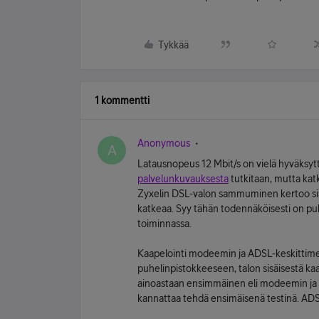
Tykkää
1 kommentti
Anonymous
A
Latausnopeus 12 Mbit/s on vielä hyväksyt
palvelunkuvauksesta
tutkitaan, mutta kat
Zyxelin DSL-valon sammuminen kertoo si
katkeaa. Syy tähän todennäköisesti on puh
toiminnassa.
Kaapelointi modeemin ja ADSL-keskittimen 
puhelinpistokkeeseen, talon sisäisestä ka
ainoastaan ensimmäinen eli modeemin ja s
kannattaa tehdä ensimäisenä testinä. ADSL