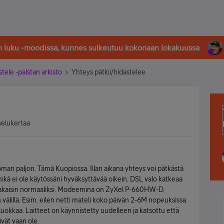
in luku -moodissa, kunnes sulkeutuu kokonaan lokakuussa
stele -palstan arkisto
Yhteys pätkii/hidastelee
selukertaa
oman paljon. Tämä Kuopiossa. Illan aikana yhteys voi pätkästä
kä ei ole käytössäni hyväksyttävää oikein. DSL valo katkeaa
 takaisin normaaliksi. Modeemina on ZyXel P-660HW-D.
älillä. Esim. eilen netti mateli koko päivän 2-6M nopeuksissa.
luokkaa. Laitteet on käynnistetty uudelleen ja katsottu että
ivät vaan ole.