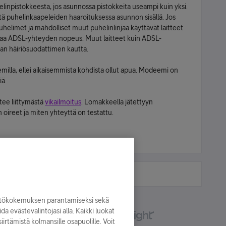
elinpistokkeesta, jos asunnossa pistokkeita useampi kuin yksi.
ä puhelinkaapeleiden haaroituksessa asunnon sisällä. Jos
helimet ja mahdolliset muut puhelinlinjaa käyttävät laitteet
ja testaa ADSL-yhteyden nopeus. Muut laitteet kuin ADSL-
aan häiriösuodattimen kautta.
illa, ellei aikaisemmista kohdista ollut apua. Modeemi on
iä.
tee liittymästä
vikailmoitus
. Lomakkeella jätettyyn
 oireet ja miten yhteyttä on testattu.
yttökokemuksen parantamiseksi sekä
oida evästevalintojasi alla. Kaikki luokat
irtämistä kolmansille osapuolille. Voit