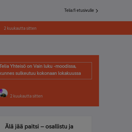
Telia.fi etusivulle
2 kuukautta sitten
Telia Yhteisö on Vain luku -moodissa,
kunnes sulkeutuu kokonaan lokakuussa
2 kuukautta sitten
Älä jää paitsi – osallistu ja