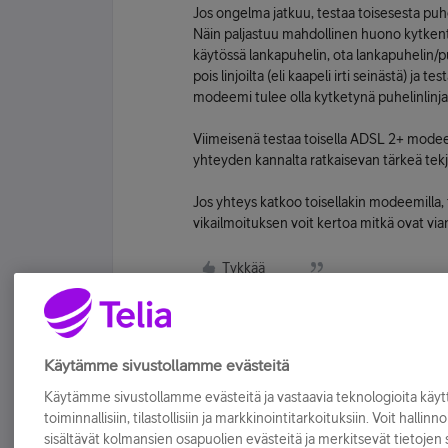
Jos ongelma jatkuu, testaa toisesesta puh
Näin paljastuu mahdollinen huono kytkent
käytössä lankapuhelin, ota lankapuhelin/pu
pois linjoilta (eli kaapeli irti seinästä) 
modeemi tulee olla kytketynä puhelinlinj
Viimeisenä testaa toisella ADSL 2+ modeem
yhteyden kannalta ratkaisevan tärkeä tekj
Jos yhteys katkoo toisellakin modeemilla, 
vikailmoituksen voit kertoa mitkä ovat vian
Tykkää
Käytämme sivustollamme evästeitä
Käytämme sivustollamme evästeitä ja vastaavia teknologioita kä
toiminnallisiin, tilastollisiin ja markkinointitarkoituksiin. Voit hallinn
sisältävät kolmansien osapuolien evästeitä ja merkitsevät tietojen si