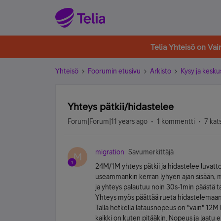
Telia Yhteisö on Va
Yhteisö
Foorumin etusivu
Arkisto
Kysy ja kesku
Yhteys pätkii/hidastelee
Forum|Forum|11 years ago
1 kommentti
7 kat
migration
Savumerkittäjä
M
24M/1M yhteys pätkii ja hidastelee luvatt
useammankin kerran lyhyen ajan sisään, mi
ja yhteys palautuu noin 30s-1min päästä
Yhteys myös päättää rueta hidastelemaan v
Tällä hetkellä latausnopeus on "vain" 12M 
kaikki on kuten pitääkin. Nopeus ja laatu e