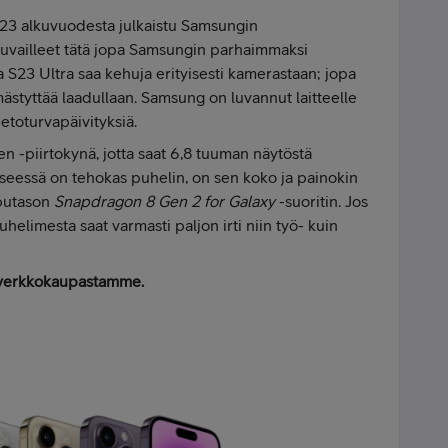
3 alkuvuodesta julkaistu Samsungin
 kuvailleet tätä jopa Samsungin parhaimmaksi
 S23 Ultra saa kehuja erityisesti kamerastaan; jopa
tyttää laadullaan. Samsung on luvannut laitteelle
tietoturvapäivityksiä.
n -piirtokynä, jotta saat 6,8 tuuman näytöstä
yseessä on tehokas puhelin, on sen koko ja painokin
pputason
Snapdragon 8 Gen 2 for Galaxy
-suoritin. Jos
uhelimesta saat varmasti paljon irti niin työ- kuin
erkkokaupastamme.