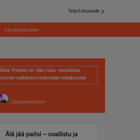
Telia.fi etusivulle
2 kuukautta sitten
Telia Yhteisö on Vain luku -moodissa,
kunnes sulkeutuu kokonaan lokakuussa
2 kuukautta sitten
Älä jää paitsi – osallistu ja