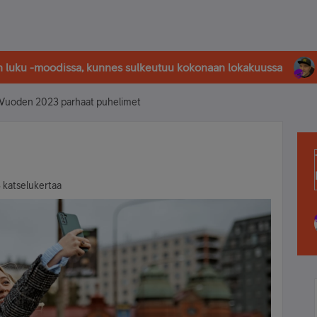
in luku -moodissa, kunnes sulkeutuu kokonaan lokakuussa
Vuoden 2023 parhaat puhelimet
 katselukertaa