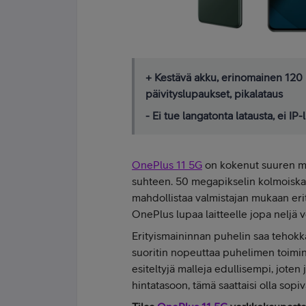
+ Kestävä akku, erinomainen 120 H
päivityslupaukset, pikalataus
- Ei tue langatonta latausta, ei IP-
OnePlus 11 5G
on kokenut suuren mu
suhteen. 50 megapikselin kolmois
mahdollistaa valmistajan mukaan eri
OnePlus lupaa laitteelle jopa neljä ve
Erityismaininnan puhelin saa tehok
suoritin nopeuttaa puhelimen toimint
esiteltyjä malleja edullisempi, joten
hintatasoon, tämä saattaisi olla sopi