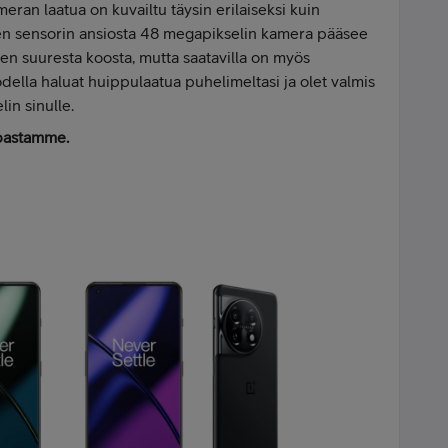
eran laatua on kuvailtu täysin erilaiseksi kuin
uren sensorin ansiosta 48 megapikselin kamera pääsee
en suuresta koosta, mutta saatavilla on myös
todella haluat huippulaatua puhelimeltasi ja olet valmis
in sinulle.
pastamme.