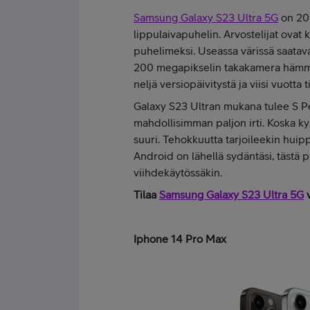
Samsung Galaxy S23 Ultra 5G
on 202
lippulaivapuhelin. Arvostelijat ovat
puhelimeksi. Useassa värissä saatava
200 megapikselin takakamera hämmäs
neljä versiopäivitystä ja viisi vuotta 
Galaxy S23 Ultran mukana tulee S Pe
mahdollisimman paljon irti. Koska k
suuri. Tehokkuutta tarjoileekin hui
Android on lähellä sydäntäsi, tästä p
viihdekäytössäkin.
Tilaa
Samsung Galaxy S23 Ultra 5G
v
Iphone 14 Pro Max