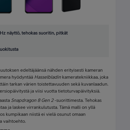
z näyttö, tehokas suoritin, pitkät
luokitusta
utoksen edeltäjäänsä nähden erityisesti kameran
kamera hyödyntää
Hasselbladin
kameratekniikkaa, joka
ttäin tarkan värien toistettavuuden sekä kuvanlaadun.
rsiopäivitystä ja viisi vuotta tietoturvapäivityksiä.
kaasta
Snapdragon 8 Gen 2
-suorittimesta. Tehokas
aa ja laskee virrankulutusta. Tämä malli on yllä
 jos kumpikaan niistä ei vielä osunut omaan
va vaihtoehto.