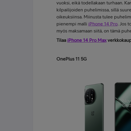
vuoksi, eikä todellakaan turhaan. Kam
kilpailijoiden puhelimissa, sillä su
oikeuksiinsa. Miinusta tulee puhelim
pienempi malli
iPhone 14 Pro
. Jos 
myös maksamaan siitä, on tämä puhel
Tilaa
iPhone 14 Pro Max
verkkokau
OnePlus 11 5G