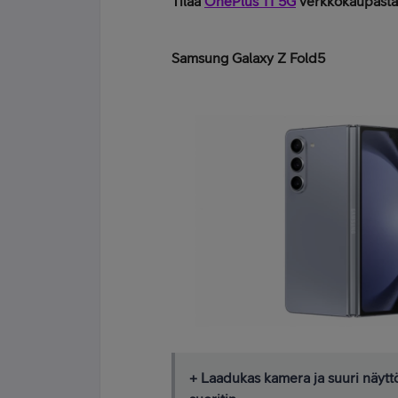
Tilaa
OnePlus 11 5G
verkkokaupast
Samsung Galaxy Z Fold5
+ Laadukas kamera ja suuri näyttö