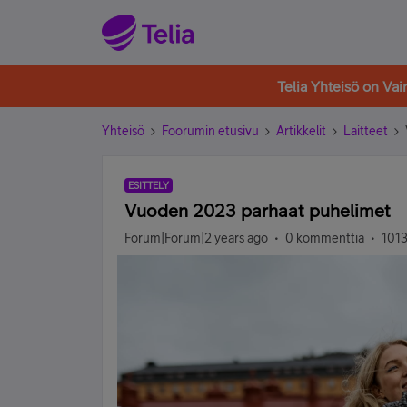
Telia Yhteisö on Va
Yhteisö
Foorumin etusivu
Artikkelit
Laitteet
ESITTELY
Vuoden 2023 parhaat puhelimet
Forum|Forum|2 years ago
0 kommenttia
1013