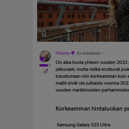
PihlaHei
Ex-telialainen
On aika koota yhteen vuoden 2023 p
jatkuvasti, mutta mitkä erottuvat jouk
tutustumaan niin korkeamman kuin e
mallit eivät ole julkaistu vuonna 20
vuoden markkinoiden parhaimmistoa.
Korkeamman hintaluokan p
Samsung Galaxy S23 Ultra