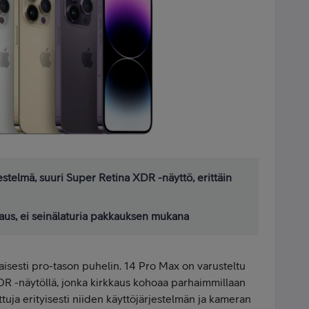
stelmä, suuri Super Retina XDR -näyttö, erittäin
taus, ei seinälaturia pakkauksen mukana
sesti pro-tason puhelin. 14 Pro Max on varusteltu
R -näytöllä, jonka kirkkaus kohoaa parhaimmillaan
tuja erityisesti niiden käyttöjärjestelmän ja kameran