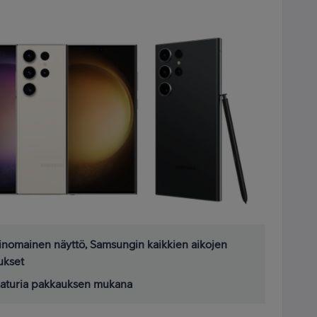
erinomainen näyttö, Samsungin kaikkien aikojen
ukset
nälaturia pakkauksen mukana