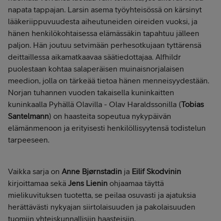
napata tappajan. Larsin asema työyhteisössä on kärsinyt
lääkeriippuvuudesta aiheutuneiden oireiden vuoksi, ja
hänen henkilökohtaisessa elämässäkin tapahtuu jälleen
paljon. Hän joutuu setvimään perhesotkujaan tyttärensä
deittaillessa aikamatkaavaa säätiedottajaa. Alfhildr
puolestaan kohtaa salaperäisen muinaisnorjalaisen
meedion, jolla on tärkeää tietoa hänen menneisyydestään.
Norjan tuhannen vuoden takaisella kuninkaitten
kuninkaalla Pyhällä Olavilla - Olav Haraldssonilla (
Tobias
Santelmann
) on haasteita sopeutua nykypäivän
elämänmenoon ja erityisesti henkilöllisyytensä todistelun
tarpeeseen.
Vaikka sarja on
Anne Bjørnstadin
ja
Eilif Skodvinin
kirjoittamaa sekä
Jens Lienin
ohjaamaa täyttä
mielikuvituksen tuotetta, se peilaa osuvasti ja ajatuksia
herättävästi nykyajan siirtolaisuuden ja pakolaisuuden
tuomiin yhteiskunnallisiin haasteisiin.