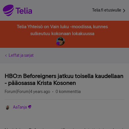
Telia.fi etusivulle
Telia Yhteisö on Vain luku -moodissa, kunnes
sulkeutuu kokonaan lokakuussa
Leffat ja sarjat
HBO:n Beforeigners jatkuu toisella kaudellaan
- pääosassa Krista Kosonen
Forum|Forum|4 years ago
0 kommenttia
AaTanja