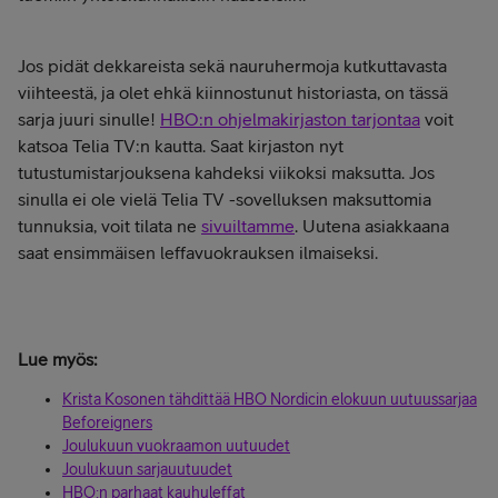
Jos pidät dekkareista sekä nauruhermoja kutkuttavasta
viihteestä, ja olet ehkä kiinnostunut historiasta, on tässä
sarja juuri sinulle!
HBO:n ohjelmakirjaston tarjontaa
voit
katsoa Telia TV:n kautta. Saat kirjaston nyt
tutustumistarjouksena kahdeksi viikoksi maksutta.
Jos
sinulla ei ole vielä Telia TV -sovelluksen maksuttomia
tunnuksia, voit tilata ne
sivuiltamme
. Uutena asiakkaana
saat ensimmäisen leffavuokrauksen ilmaiseksi.
Lue myös:
Krista Kosonen tähdittää HBO Nordicin elokuun uutuussarjaa
Beforeigners
Joulukuun vuokraamon uutuudet
Joulukuun sarjauutuudet
HBO:n parhaat kauhuleffat