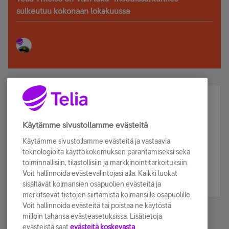
sulkeutuu kokonaan lokakuussa
Älä jää paitsi – osallistu ja voita!
Tilaa Telian uutiskirje ja olet mukana arvonnassa.
Käytämme sivustollamme evästeitä
Samalla saat parhaat asiakasedut suoraan
Käytämme sivustollamme evästeitä ja vastaavia
sähköpostiisi.
teknologioita käyttökokemuksen parantamiseksi sekä
toiminnallisiin, tilastollisiin ja markkinointitarkoituksiin.
Voit hallinnoida evästevalintojasi alla. Kaikki luokat
Tilaa nyt
sisältävät kolmansien osapuolien evästeitä ja
merkitsevät tietojen siirtämistä kolmansille osapuolille.
Voit hallinnoida evästeitä tai poistaa ne käytöstä
milloin tahansa evästeasetuksissa. Lisätietoja
evästeistä saat
evästeitä koskevasta