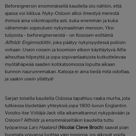
Beforeignersin ensimmäisellä kaudella siis nähtiin, että
ajassa voi liikkua. Nyky-Osloon alkoi ilmestyä merestä
ihmisiä aina viikinkiajoilta asti, kuka enemmän ja kuka
vähemmän sopeutuen nykymaailman menoon. Yksi
tulijoista - beforeignerseistä - on Kososen esittämä
Alfhildr Enginnsdóttir
, joka päätyy nykyisyydessä poliisin
virkaan. Usein roisein ja koomisin elkein käyttäytyvä Alfie
aiheuttaa hilpeyttä ja jopa sopivanlaatuista kutkuttelevaa
myötähäpeää saaden kotikatsomossa lopulta aikaan
kunnon naurunremakan. Katsoja ei aina tiedä mitä odottaa,
ja saakin usein yllättyä!
Sarjan toisella kaudella Oslossa tapahtuu raaka murha, jota
tutkiessa löydetään yhteyksiä jopa 1800-luvun Englantiin.
Voisiko itse Viiltäjä-Jack olla aikamatkannut nykypäivään ja
Osloon? Alfhildr ja ensimmäiseltäkin kaudelta tuttu
työparinsa
Lars Haaland
(
Nicolai Cleve Broch
) saavat pian
huomata voivansa luottaa vain toisiinsa, jos aikovat voida