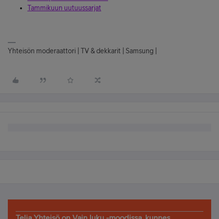
Tammikuun uutuussarjat
Yhteisön moderaattori | TV & dekkarit | Samsung |
Telia Yhteisö on Vain luku -moodissa, kunnes