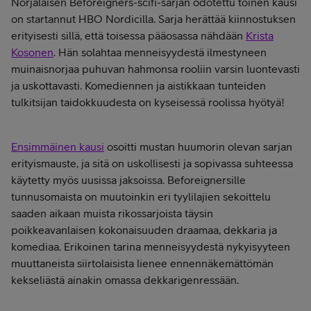
Norjalaisen Beforeigners-scifi-sarjan odotettu toinen kausi
on startannut HBO Nordicilla. Sarja herättää kiinnostuksen
erityisesti sillä, että toisessa pääosassa nähdään
Krista
Kosonen
.
Hän solahtaa menneisyydestä ilmestyneen
muinaisnorjaa puhuvan hahmonsa rooliin varsin luontevasti
ja uskottavasti. Komediennen ja aistikkaan tunteiden
tulkitsijan taidokkuudesta on kyseisessä roolissa hyötyä!
Ensimmäinen kausi
osoitti mustan huumorin olevan sarjan
erityismauste, ja sitä on uskollisesti ja sopivassa suhteessa
käytetty myös uusissa jaksoissa. Beforeignersille
tunnusomaista on muutoinkin eri tyylilajien sekoittelu
saaden aikaan muista rikossarjoista täysin
poikkeavanlaisen kokonaisuuden draamaa, dekkaria ja
komediaa. Erikoinen tarina menneisyydestä nykyisyyteen
muuttaneista siirtolaisista lienee ennennäkemättömän
kekseliästä ainakin omassa dekkarigenressään.