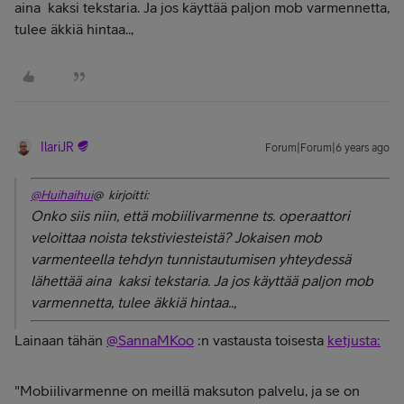
aina kaksi tekstaria. Ja jos käyttää paljon mob varmennetta,
tulee äkkiä hintaa..,
IlariJR
Forum|Forum|6 years ago
@Huihaihui
@ kirjoitti:
Onko siis niin, että mobiilivarmenne ts. operaattori
veloittaa noista tekstiviesteistä? Jokaisen mob
varmenteella tehdyn tunnistautumisen yhteydessä
lähettää aina kaksi tekstaria. Ja jos käyttää paljon mob
varmennetta, tulee äkkiä hintaa..,
Lainaan tähän
@SannaMKoo
:n vastausta toisesta
ketjusta:
"Mobiilivarmenne on meillä maksuton palvelu, ja se on