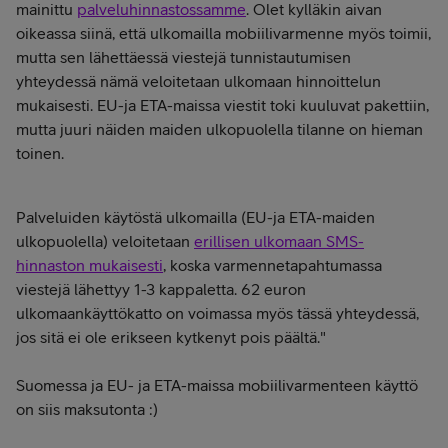
mainittu
palveluhinnastossamme
. Olet kylläkin aivan
oikeassa siinä, että ulkomailla mobiilivarmenne myös toimii,
mutta sen lähettäessä viestejä tunnistautumisen
yhteydessä nämä veloitetaan ulkomaan hinnoittelun
mukaisesti. EU-ja ETA-maissa viestit toki kuuluvat pakettiin,
mutta juuri näiden maiden ulkopuolella tilanne on hieman
toinen.
Palveluiden käytöstä ulkomailla (EU-ja ETA-maiden
ulkopuolella) veloitetaan
erillisen ulkomaan SMS-
hinnaston mukaisesti
, koska varmennetapahtumassa
viestejä lähettyy 1-3 kappaletta. 62 euron
ulkomaankäyttökatto on voimassa myös tässä yhteydessä,
jos sitä ei ole erikseen kytkenyt pois päältä."
Suomessa ja EU- ja ETA-maissa mobiilivarmenteen käyttö
on siis maksutonta :)