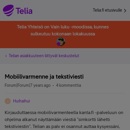
Telia.fi etusivulle
Telia Yhteisö on Vain luku -moodissa, kunnes
sulkeutuu kokonaan lokakuussa
Telian asiakkuuteen liittyvät keskustelut
Mobiilivarmenne ja tekstiviesti
Forum|Forum|7 years ago
4 kommenttia
Huihaihui
H
Kirjauduttaessa mobiilivarmenteella kanta.fi -palveluun on
ohjelma alkanut näyttämään viestiä ”simkortti lähetti
tekstiviestin”. Telian as palv ei osannut auttaa kysyessäni,