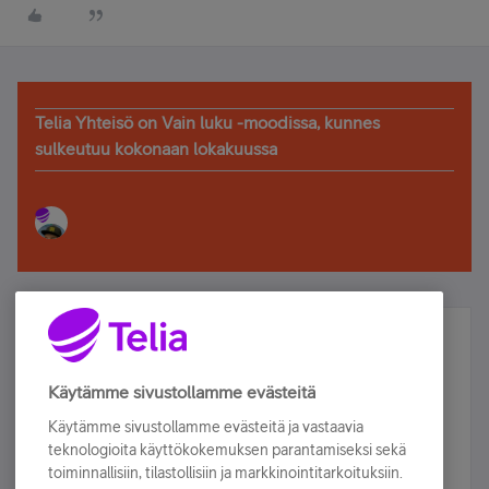
Telia Yhteisö on Vain luku -moodissa, kunnes
sulkeutuu kokonaan lokakuussa
Älä jää paitsi – osallistu ja voita!
Tilaa Telian uutiskirje ja olet mukana arvonnassa.
Käytämme sivustollamme evästeitä
Samalla saat parhaat asiakasedut suoraan
Käytämme sivustollamme evästeitä ja vastaavia
sähköpostiisi.
teknologioita käyttökokemuksen parantamiseksi sekä
toiminnallisiin, tilastollisiin ja markkinointitarkoituksiin.