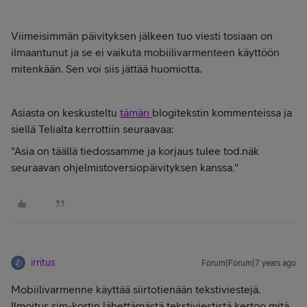
Viimeisimmän päivityksen jälkeen tuo viesti tosiaan on
ilmaantunut ja se ei vaikuta mobiilivarmenteen käyttöön
mitenkään. Sen voi siis jättää huomiotta.
Asiasta on keskusteltu
tämän
blogitekstin kommenteissa ja
siellä Telialta kerrottiin seuraavaa:
"Asia on täällä tiedossamme ja korjaus tulee tod.näk
seuraavan ohjelmistoversiopäivityksen kanssa."
irritus
Forum|Forum|7 years ago
Mobiilivarmenne käyttää siirtotienään tekstiviestejä.
Ilmoitus sim-kortin lähettämästä tekstiviestistä kertoo mitä