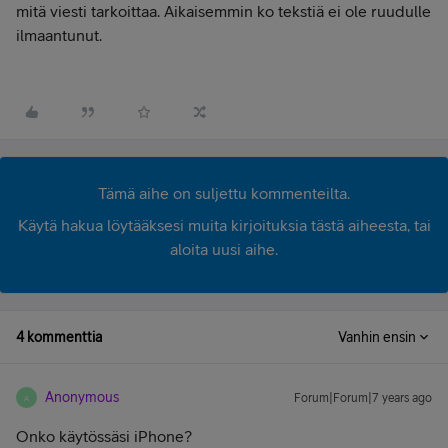
mitä viesti tarkoittaa. Aikaisemmin ko tekstiä ei ole ruudulle
ilmaantunut.
Tämä aihe on suljettu kommenteilta.
Käytä hakua löytääksesi muita kirjoituksia tästä aiheesta, tai
aloita uusi aihe.
4 kommenttia
Vanhin ensin
Anonymous
Forum|Forum|7 years ago
A
Onko käytössäsi iPhone?