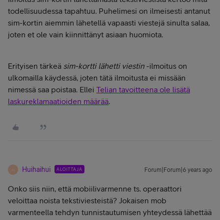
todellisuudessa tapahtuu. Puhelimesi on ilmeisesti antanut
sim-kortin aiemmin lähetellä vapaasti viestejä sinulta salaa,
joten et ole vain kiinnittänyt asiaan huomiota.
Erityisen tärkeä
sim-kortti lähetti viestin
-ilmoitus on
ulkomailla käydessä, joten tätä ilmoitusta ei missään
nimessä saa poistaa. Ellei
Telian tavoitteena ole lisätä
laskureklamaatioiden määrää
.
Huihaihui
ALOITTAJA
Forum|Forum|6 years ago
H
Onko siis niin, että mobiilivarmenne ts. operaattori
veloittaa noista tekstiviesteistä? Jokaisen mob
varmenteella tehdyn tunnistautumisen yhteydessä lähettää