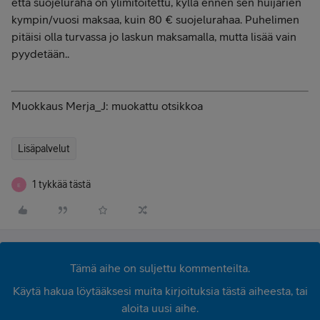
että suojeluraha on ylimitoitettu, kyllä ennen sen huijarien
kympin/vuosi maksaa, kuin 80 € suojelurahaa. Puhelimen
pitäisi olla turvassa jo laskun maksamalla, mutta lisää vain
pyydetään..
Muokkaus Merja_J: muokattu otsikkoa
Lisäpalvelut
1 tykkää tästä
E
Tämä aihe on suljettu kommenteilta.
Käytä hakua löytääksesi muita kirjoituksia tästä aiheesta, tai
aloita uusi aihe.