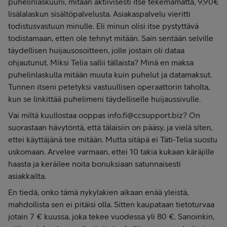
puhelinlaskuuni, mitään aktiivisesti itse tekemämättä, 9,90€
lisälalaskun sisältöpalvelusta. Asiakaspalvelu vieritti
todistusvastuun minulle. Eli minun olisi itse pystyttävä
todistamaan, etten ole tehnyt mitään. Sain sentään selville
täydellisen huijausosoitteen, jolle jostain oli dataa
ohjautunut. Miksi Telia sallii tällaista? Minä en maksa
puhelinlaskulla mitään muuta kuin puhelut ja datamaksut.
Tunnen itseni petetyksi vastuullisen operaattorin taholta,
kun se linkittää puhelimeni täydelliselle huijaussivulle.
Vai miltä kuullostaa ooppas info.fi@ccsupport.biz? On
suorastaan hävytöntä, että tälaisiin on pääsy, ja vielä siten,
ettei käyttäjänä tee mitään. Mutta sitäpä ei Täti-Telia suostu
uskomaan. Arvelee varmaan, ettei 10 takia kukaan käräjille
haasta ja keräilee noita bonuksiaan satunnaisesti
asiakkailta.
En tiedä, onko tämä nykylakien aikaan enää yleistä,
mahdollista sen ei pitäisi olla. Sitten kaupataan tietoturvaa
jotain 7 € kuussa, joka tekee vuodessa yli 80 €. Sanoinkin,