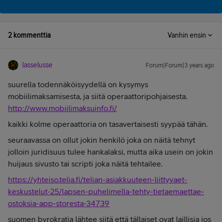
2 kommenttia
Vanhin ensin
lasselusse
Forum|Forum|3 years ago
suurella todennäköisyydellä on kysymys
mobiilimaksamisesta, ja siitä operaattoripohjaisesta.
http://www.mobiilimaksuinfo.fi/
kaikki kolme operaattoria on tasavertaisesti syypää tähän.
seuraavassa on ollut jokin henkilö joka on näitä tehnyt
jolloin juridisuus tulee hankalaksi, mutta aika usein on jokin
huijaus sivusto tai scripti joka näitä tehtailee.
https://yhteiso.telia.fi/telian-asiakkuuteen-liittyvaet-
keskustelut-25/lapsen-puhelimella-tehty-tietaemaettae-
ostoksia-app-storesta-34739
suomen byrokratia lähtee siitä että tällaiset ovat laillisia jos