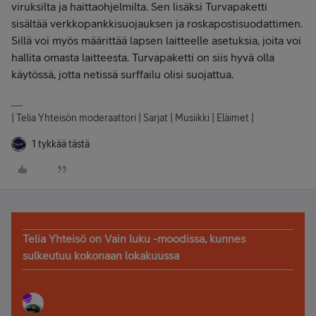
viruksilta ja haittaohjelmilta. Sen lisäksi Turvapaketti
sisältää verkkopankkisuojauksen ja roskapostisuodattimen.
Sillä voi myös määrittää lapsen laitteelle asetuksia, joita voi
hallita omasta laitteesta. Turvapaketti on siis hyvä olla
käytössä, jotta netissä surffailu olisi suojattua.
| Telia Yhteisön moderaattori | Sarjat | Musiikki | Eläimet |
1 tykkää tästä
Telia Yhteisö on Vain luku -moodissa, kunnes
sulkeutuu kokonaan lokakuussa