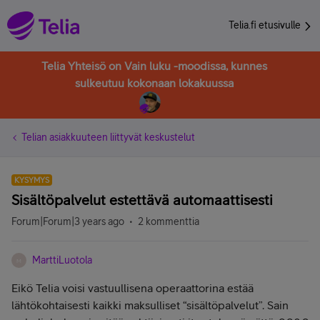
Telia.fi etusivulle
Telia Yhteisö on Vain luku -moodissa, kunnes
sulkeutuu kokonaan lokakuussa
Telian asiakkuuteen liittyvät keskustelut
KYSYMYS
Sisältöpalvelut estettävä automaattisesti
Forum|Forum|3 years ago
2 kommenttia
MarttiLuotola
M
Eikö Telia voisi vastuullisena operaattorina estää
lähtökohtaisesti kaikki maksulliset “sisältöpalvelut”. Sain