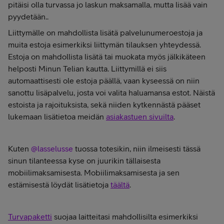
pitäisi olla turvassa jo laskun maksamalla, mutta lisää vain
pyydetään..
Liittymälle on mahdollista lisätä palvelunumeroestoja ja
muita estoja esimerkiksi liittymän tilauksen yhteydessä.
Estoja on mahdollista lisätä tai muokata myös jälkikäteen
helposti Minun Telian kautta. Liittymillä ei siis
automaattisesti ole estoja päällä, vaan kyseessä on niin
sanottu lisäpalvelu, josta voi valita haluamansa estot. Näistä
estoista ja rajoituksista, sekä niiden kytkennästä pääset
lukemaan lisätietoa meidän
asiakastuen sivuilta
.
Kuten
@lasselusse
tuossa totesikin, niin ilmeisesti tässä
sinun tilanteessa kyse on juurikin tällaisesta
mobiilimaksamisesta. Mobiilimaksamisesta ja sen
estämisestä löydät lisätietoja
täältä
.
Turvapaketti
suojaa laitteitasi mahdollisilta esimerkiksi