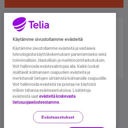
Älä jää paitsi – osallistu ja voita!
Tilaa Telian uutiskirje ja olet mukana arvonnassa.
Käytämme sivustollamme evästeitä
Samalla saat parhaat asiakasedut suoraan
Käytämme sivustollamme evästeitä ja vastaavia
sähköpostiisi.
teknologioita käyttökokemuksen parantamiseksi sekä
toiminnallisiin, tilastollisiin ja markkinointitarkoituksiin.
Voit hallinnoida evästevalintojasi alla. Kaikki luokat
Tilaa nyt
sisältävät kolmansien osapuolien evästeitä ja
merkitsevät tietojen siirtämistä kolmansille osapuolille.
Voit hallinnoida evästeitä tai poistaa ne käytöstä
milloin tahansa evästeasetuksissa. Lisätietoja
evästeistä saat
evästeitä koskevasta
tietosuojaselosteestamme.
Käyttöehdot
Accessibility statement
Evästeasetukset