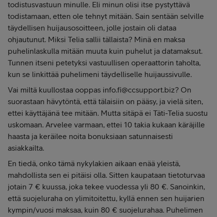
todistusvastuun minulle. Eli minun olisi itse pystyttävä
todistamaan, etten ole tehnyt mitään. Sain sentään selville
täydellisen huijausosoitteen, jolle jostain oli dataa
ohjautunut. Miksi Telia sallii tällaista? Minä en maksa
puhelinlaskulla mitään muuta kuin puhelut ja datamaksut.
Tunnen itseni petetyksi vastuullisen operaattorin taholta,
kun se linkittää puhelimeni täydelliselle huijaussivulle.
Vai miltä kuullostaa ooppas info.fi@ccsupport.biz? On
suorastaan hävytöntä, että tälaisiin on pääsy, ja vielä siten,
ettei käyttäjänä tee mitään. Mutta sitäpä ei Täti-Telia suostu
uskomaan. Arvelee varmaan, ettei 10 takia kukaan käräjille
haasta ja keräilee noita bonuksiaan satunnaisesti
asiakkailta.
En tiedä, onko tämä nykylakien aikaan enää yleistä,
mahdollista sen ei pitäisi olla. Sitten kaupataan tietoturvaa
jotain 7 € kuussa, joka tekee vuodessa yli 80 €. Sanoinkin,
että suojeluraha on ylimitoitettu, kyllä ennen sen huijarien
kympin/vuosi maksaa, kuin 80 € suojelurahaa. Puhelimen