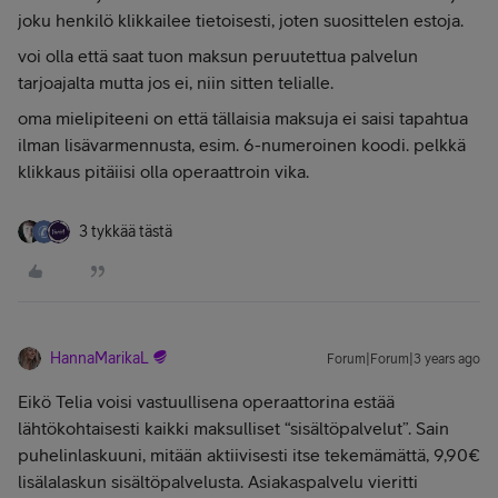
joku henkilö klikkailee tietoisesti, joten suosittelen estoja.
voi olla että saat tuon maksun peruutettua palvelun
tarjoajalta mutta jos ei, niin sitten telialle.
oma mielipiteeni on että tällaisia maksuja ei saisi tapahtua
ilman lisävarmennusta, esim. 6-numeroinen koodi. pelkkä
klikkaus pitäiisi olla operaattroin vika.
3 tykkää tästä
HannaMarikaL
Forum|Forum|3 years ago
Eikö Telia voisi vastuullisena operaattorina estää
lähtökohtaisesti kaikki maksulliset “sisältöpalvelut”. Sain
puhelinlaskuuni, mitään aktiivisesti itse tekemämättä, 9,90€
lisälalaskun sisältöpalvelusta. Asiakaspalvelu vieritti