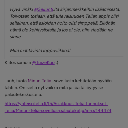
Hyvä vinkki
@Sekunti
:lta kirjanmerkkeihin lisäämisestä.
Toivotaan tosiaan, että tulevaisuuden Telian appis olisi
sellainen, että asioiden hoito olisi simppeliä. Eiköhän
nämä ole kehityslistalla ja jos ei ole, niin viedään ne
sinne.
Mitä mahtavinta loppuviikkoa!
Kiitos samoin
@TuizeKoo
:)
Juuh, tuota
Minun Telia
-sovellusta kehitetään hyvään
tahtiin. On siellä nyt vaikka mitä ja täältä löytyy se
palautekeskustelu:
https://yhteiso.telia.fi/t5/Asiakkuus-Telia-tunnukset-
Telia/Minun-Telia-sovellus-palauteketju/m-p/144474