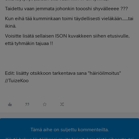
Taidettu vaan jemmata johonkin toooshi shyvälleeee ???
Kun eihä tää kumminkaan toimi täydellisesti vieläkään.......tai
ikinä.
Voisitte lisätä sellaisen ISON kuvakkeen siihen etusivulle,
että tyhmäkin tajuaa !!
Edit: lisätty otsikkoon tarkentava sana "häiriöilmoitus"
//TuizeKoo
Tämä aihe on suljettu kommenteilta.