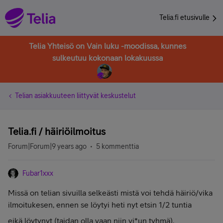
Telia.fi etusivulle
Telia Yhteisö on Vain luku -moodissa, kunnes
sulkeutuu kokonaan lokakuussa
Telian asiakkuuteen liittyvät keskustelut
Telia.fi / häiriöilmoitus
Forum|Forum|9 years ago
5 kommenttia
Fubar1xxx
Missä on telian sivuilla selkeästi mistä voi tehdä häiriö/vika
ilmoitukesen, ennen se löytyi heti nyt etsin 1/2 tuntia
eikä löytynyt (taidan olla vaan niin vi*un tyhmä).