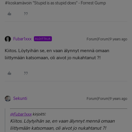
#koskamävoin "Stupid is as stupid does" - Forrest Gump
Fubar1xxx
ALOITTAJA
Forum|Forum|9 years ago
Kiitos. Löytyihän se, en vaan älynnyt mennä omaan
liittymään katsomaan, oli aivot jo nukahtanut ?!
Sekunti
Forum|Forum|9 years ago
@Fubar1xxx
kirjoitti:
Kiitos. Löytyihän se, en vaan älynnyt mennä omaan
liittymään katsomaan, oli aivot jo nukahtanut ?!