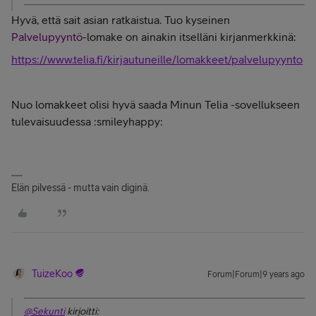
Hyvä, että sait asian ratkaistua. Tuo kyseinen
Palvelupyyntö
-lomake on ainakin itselläni kirjanmerkkinä:
https://www.telia.fi/kirjautuneille/lomakkeet/palvelupyynto
Nuo lomakkeet olisi hyvä saada Minun Telia -sovellukseen
tulevaisuudessa :smileyhappy:
Elän pilvessä - mutta vain diginä.
TuizeKoo
Forum|Forum|9 years ago
@Sekunti
kirjoitti: