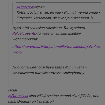
@Fubar1xxx
kirjoitti:
Kiitos. Löytyihän se, en vaan älynnyt mennä omaan
liittymään katsomaan, oli aivot jo nukahtanut ?!
Hyvä, että sait asian ratkaistua. Tuo kyseinen
Palvelupyyntö
-lomake on ainakin itselläni
kirjanmerkkinä:
https://www.telia.fi/kirjautuneille/lomakkeet/palvelup
yynto
Nuo lomakkeet olisi hyvä saada Minun Telia -
sovellukseen tulevaisuudessa :smileyhappy:
Hola!
@Fubar1xxx
aina välillä saattaa mennä aivot jäähän, nou
hätä. Onneksi on Yhteisö ;-).