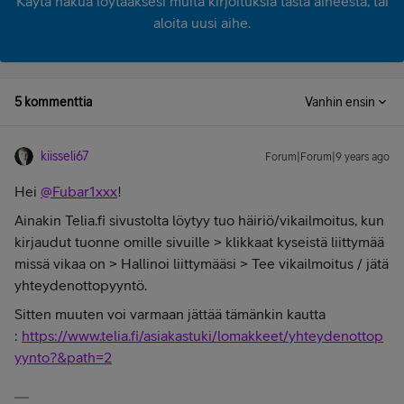
Käytä hakua löytääksesi muita kirjoituksia tästä aiheesta, tai
aloita uusi aihe.
5 kommenttia
Vanhin ensin
kiisseli67
Forum|Forum|9 years ago
Hei
@Fubar1xxx
!
Ainakin Telia.fi sivustolta löytyy tuo häiriö/vikailmoitus, kun
kirjaudut tuonne omille sivuille > klikkaat kyseistä liittymää
missä vikaa on > Hallinoi liittymääsi > Tee vikailmoitus / jätä
yhteydenottopyyntö.
Sitten muuten voi varmaan jättää tämänkin kautta
:
https://www.telia.fi/asiakastuki/lomakkeet/yhteydenottop
yynto?&path=2