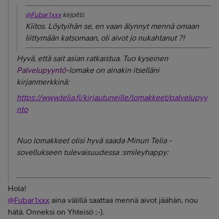
@Fubar1xxx
kirjoitti:
Kiitos. Löytyihän se, en vaan älynnyt mennä omaan
liittymään katsomaan, oli aivot jo nukahtanut ?!
Hyvä, että sait asian ratkaistua. Tuo kyseinen
Palvelupyyntö
-lomake on ainakin itselläni
kirjanmerkkinä:
https://www.telia.fi/kirjautuneille/lomakkeet/palvelupyy
nto
Nuo lomakkeet olisi hyvä saada Minun Telia -
sovellukseen tulevaisuudessa :smileyhappy:
Hola!
@Fubar1xxx
aina välillä saattaa mennä aivot jäähän, nou
hätä. Onneksi on Yhteisö ;-).