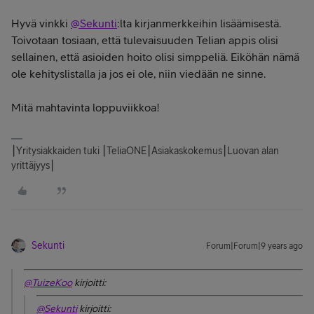
Hyvä vinkki
@Sekunti
:lta kirjanmerkkeihin lisäämisestä.
Toivotaan tosiaan, että tulevaisuuden Telian appis olisi
sellainen, että asioiden hoito olisi simppeliä. Eiköhän nämä
ole kehityslistalla ja jos ei ole, niin viedään ne sinne.
Mitä mahtavinta loppuviikkoa!
⎮Yritysiakkaiden tuki ⎮TeliaONE⎮Asiakaskokemus⎮Luovan alan
yrittäjyys⎮
Sekunti
Forum|Forum|9 years ago
@TuizeKoo
kirjoitti:
@Sekunti
kirjoitti: