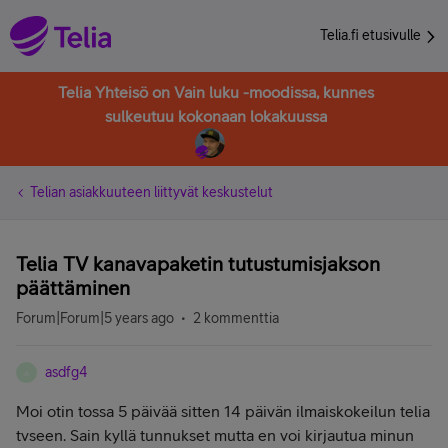
Telia.fi etusivulle
Telia Yhteisö on Vain luku -moodissa, kunnes
sulkeutuu kokonaan lokakuussa
Telian asiakkuuteen liittyvät keskustelut
Telia TV kanavapaketin tutustumisjakson
päättäminen
Forum|Forum|5 years ago
2 kommenttia
asdfg4
A
Moi otin tossa 5 päivää sitten 14 päivän ilmaiskokeilun telia
tvseen. Sain kyllä tunnukset mutta en voi kirjautua minun