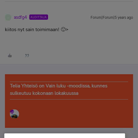
asdfg4
ALOITTAJA
Forum|Forum|5 years ago
A
kiitos nyt sain toimimaan! 🙂>
Telia Yhteisö on Vain luku -moodissa, kunnes
sulkeutuu kokonaan lokakuussa