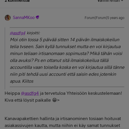
2 kommenttia
Vanhin ensin
SannaMKoo
Forum|Forum|5 years ago
@asdfg4
kirjoitti:
Moi otin tossa 5 päivää sitten 14 päivän ilmaiskokeilun
telia tvseen. Sain kyllä tunnukset mutta en voi kirjautua
minun teliaan irtisanomaan sopimusta? Mikä tähän voisi
olla avuksi? Ps en ottanut sitä ilmaiskokeilua tällä
accountilla vaan toisella koska en voi kirjautua sillä tänne
niin piti tehdä uusi accounti että saisin edes jotenkin
apua. Kiitos
Heippa
@asdfg4
ja tervetuloa Yhteisöön keskustelemaan!
Kiva että löysit paikalle 😁>
Kanavapakettien hallinta ja irtisanominen tosiaan hoituvat
asiakassivujen kautta, mutta niihin ei käy samat tunnukset