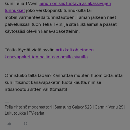
kuin Telia TV:en.
Sinun on siis luotava asiakassivujen
tunnukset
joko verkkopankkitunnuksilla tai
mobiilivarmenteella tunnistautuen. Tämän jälkeen näet
palveluissasi tuon Telia TV:n, ja sitä klikkaamalla pääset
käytössäsi oleviin kanavapaketteihin.
Täältä löydät vielä hyvän
artikkeli ohjeineen
kanavapakettien hallintaan omilla sivuilla
.
Onnistuiko tällä tapaa? Kannattaa muuten huomioida, että
kun irtisanot kanavapaketin tuota kautta, niin se
irtisanoutuu sitten välittömästi!
Telia Yhteisö moderaattori | Samsung Galaxy S23 | Garmin Venu 2S |
Lukutoukka | TV-sarjat