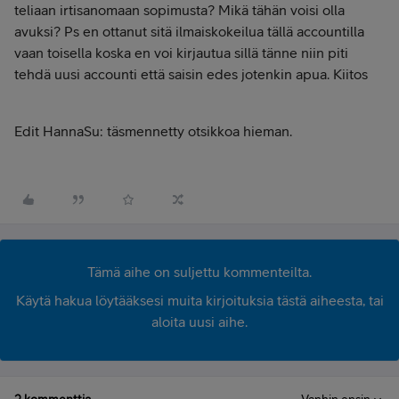
teliaan irtisanomaan sopimusta? Mikä tähän voisi olla
avuksi? Ps en ottanut sitä ilmaiskokeilua tällä accountilla
vaan toisella koska en voi kirjautua sillä tänne niin piti
tehdä uusi accounti että saisin edes jotenkin apua. Kiitos
Edit HannaSu: täsmennetty otsikkoa hieman.
Tämä aihe on suljettu kommenteilta.
Käytä hakua löytääksesi muita kirjoituksia tästä aiheesta, tai
aloita uusi aihe.