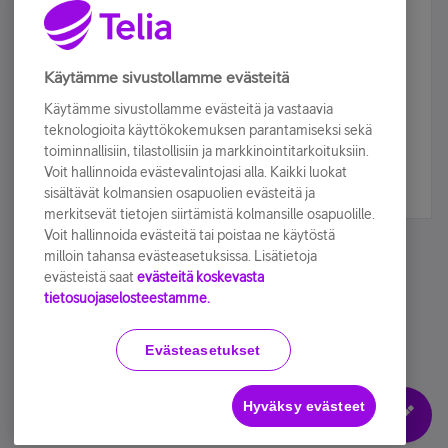
Älä jää paitsi – osallistu ja voita!
Tilaa Telian uutiskirje ja olet mukana arvonnassa.
Käytämme sivustollamme evästeitä
Samalla saat parhaat asiakasedut suoraan
Käytämme sivustollamme evästeitä ja vastaavia
sähköpostiisi.
teknologioita käyttökokemuksen parantamiseksi sekä
toiminnallisiin, tilastollisiin ja markkinointitarkoituksiin.
Voit hallinnoida evästevalintojasi alla. Kaikki luokat
Tilaa nyt
sisältävät kolmansien osapuolien evästeitä ja
merkitsevät tietojen siirtämistä kolmansille osapuolille.
Voit hallinnoida evästeitä tai poistaa ne käytöstä
milloin tahansa evästeasetuksissa. Lisätietoja
evästeistä saat
evästeitä koskevasta
tietosuojaselosteestamme.
Käyttöehdot
Accessibility statement
Evästeasetukset
Hyväksy evästeet
Evästeasetukset