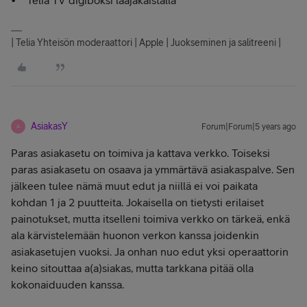
| Telia Yhteisön moderaattori | Apple | Juokseminen ja salitreeni |
AsiakasY
Forum|Forum|5 years ago
A
Paras asiakasetu on toimiva ja kattava verkko. Toiseksi
paras asiakasetu on osaava ja ymmärtävä asiakaspalve. Sen
jälkeen tulee nämä muut edut ja niillä ei voi paikata
kohdan 1 ja 2 puutteita. Jokaisella on tietysti erilaiset
painotukset, mutta itselleni toimiva verkko on tärkeä, enkä
ala kärvistelemään huonon verkon kanssa joidenkin
asiakasetujen vuoksi. Ja onhan nuo edut yksi operaattorin
keino sitouttaa a(a)siakas, mutta tarkkana pitää olla
kokonaiduuden kanssa.