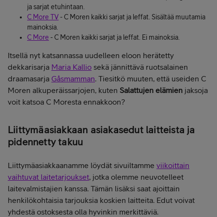
ja sarjat etuhintaan.
C More TV
- C Moren kaikki sarjat ja leffat. Sisältää muutamia
mainoksia.
C More
- C Moren kaikki sarjat ja leffat. Ei mainoksia.
Itsellä nyt katsannassa uudelleen eloon herätetty
dekkarisarja
Maria Kallio
sekä jännittävä ruotsalainen
draamasarja
Gåsmamman
. Tiesitkö muuten, että useiden C
Moren alkuperäissarjojen, kuten
Salattujen elämien
jaksoja
voit katsoa C Moresta ennakkoon?
Liittymäasiakkaan asiakasedut laitteista ja
pidennetty takuu
Liittymäasiakkaanamme löydät sivuiltamme
viikoittain
vaihtuvat laitetarjoukset
, jotka olemme neuvotelleet
laitevalmistajien kanssa. Tämän lisäksi saat ajoittain
henkilökohtaisia tarjouksia koskien laitteita. Edut voivat
yhdestä ostoksesta olla hyvinkin merkittäviä.