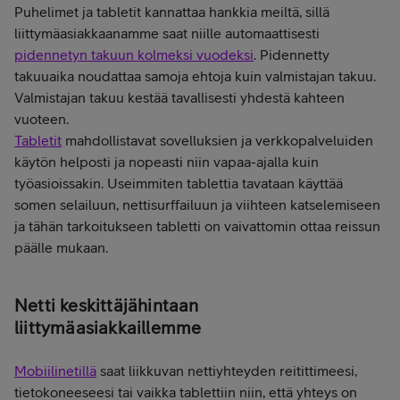
Puhelimet ja tabletit kannattaa hankkia meiltä, sillä
liittymäasiakkaanamme saat niille automaattisesti
pidennetyn takuun kolmeksi vuodeksi
. Pidennetty
takuuaika noudattaa samoja ehtoja kuin valmistajan takuu.
Valmistajan takuu kestää tavallisesti yhdestä kahteen
vuoteen.
Tabletit
mahdollistavat sovelluksien ja verkkopalveluiden
käytön helposti ja nopeasti niin vapaa-ajalla kuin
työasioissakin. Useimmiten tablettia tavataan käyttää
somen selailuun, nettisurffailuun ja viihteen katselemiseen
ja tähän tarkoitukseen tabletti on vaivattomin ottaa reissun
päälle mukaan.
Netti keskittäjähintaan
liittymäasiakkaillemme
Mobiilinetillä
saat liikkuvan nettiyhteyden reitittimeesi,
tietokoneeseesi tai vaikka tablettiin niin, että yhteys on