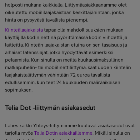
helposti mukana kaikkialla. Liittymäasiakkaanamme olet
oikeutettu mobiililaajakaistaan keskittäjähintaan, jonka
hinta on pysyvästi tavallista pienempi.
Kiinteälaajakaista
tapaa olla mahdollisuuksien mukaan
käyttäjillä kodin nettinä pyörittämässä kodin viihdettä ja
laitteitta. Kiinteän laajakaistan etuina on sen tasaisuus ja
alhaiset latenssiajat, jotka hyödyttävät esimerkiksi
pelaamista. Kun sinulla on meiltä kuukausimaksullinen
matkapuhelin- tai mobiilinettiliittymä, saat uuden kiinteän
laajakaistaliittymän vähintään 72 euroa tavallista
edullisemmin, kun teet 24 kuukauden määräaikaisen
sopimuksen.
Telia Dot -liittymän asiakasedut
Lähes kaikki Yhteys-liittymiimme kuuluvat asiakasedut ovat
tarjolla myös
Telia Dotin asiakkaillemme
. Mikäli sinulla on