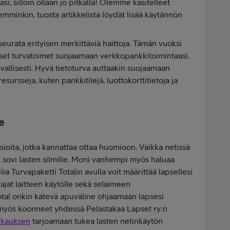
asi, silloin ollaan jo pitkällä! Olemme käsitelleet
emminkin, tuosta artikkelista löydät lisää käytännön
eurata erityisen merkittäviä haittoja. Tämän vuoksi
lliset turvatoimet suojaamaan verkkopankkitoimintaasi,
urvallisesti. Hyvä tietoturva auttaakin suojaamaan
esursseja, kuten pankkitilejä, luottokorttitietoja ja
e
sioita, jotka kannattaa ottaa huomioon. Vaikka netissä
ei sovi lasten silmille. Moni vanhempi myös haluaa
elia Turvapaketti Totalin avulla voit määrittää lapsellesi
rajat laitteen käytölle sekä selaimeen
otal onkin kätevä apuväline ohjaamaan lapsesi
myös koonneet yhdessä Pelastakaa Lapset ry:n
kkauksen
tarjoamaan tukea lasten netinkäytön