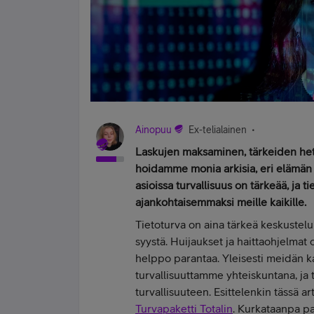
Ainopuu
Ex-telialainen
Laskujen maksaminen, tärkeiden het
hoidamme monia arkisia, eri elämän osa
asioissa turvallisuus on tärkeää, ja t
ajankohtaisemmaksi meille kaikille.
Tietoturva on aina tärkeä keskustelun
syystä. Huijaukset ja haittaohjelmat 
helppo parantaa. Yleisesti meidän k
turvallisuuttamme yhteiskuntana, ja 
turvallisuuteen. Esittelenkin tässä a
Turvapaketti Totalin
. Kurkataanpa pa