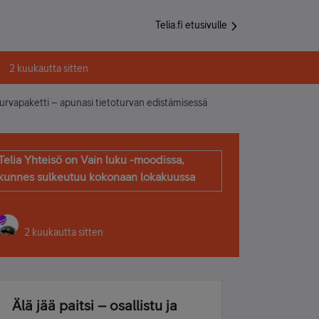
Telia.fi etusivulle
2 kuukautta sitten
Turvapaketti – apunasi tietoturvan edistämisessä
Telia Yhteisö on Vain luku -moodissa,
kunnes sulkeutuu kokonaan lokakuussa
2 kuukautta sitten
Älä jää paitsi – osallistu ja