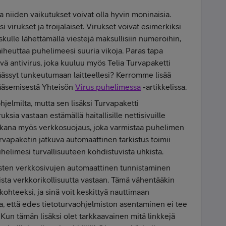
 niiden vaikutukset voivat olla hyvin moninaisia.
i virukset ja troijalaiset. Virukset voivat esimerkiksi
skulle lähettämällä viestejä maksullisiin numeroihin,
 aiheuttaa puhelimeesi suuria vikoja. Paras tapa
vä antivirus, joka kuuluu myös Telia Turvapaketti
 päässyt tunkeutumaan laitteellesi? Kerromme lisää
pääsemisestä Yhteisön
Virus puhelimessa
-artikkelissa.
aohjelmilta, mutta sen lisäksi Turvapaketti
uksia vastaan estämällä haitallisille nettisivuille
mukana myös verkkosuojaus, joka varmistaa puhelimen
rvapaketin jatkuva automaattinen tarkistus toimii
uhelimesi turvallisuuteen kohdistuvista uhkista.
listen verkkosivujen automaattinen tunnistaminen
ta verkkorikollisuutta vastaan. Tämä vähentääkin
 kohteeksi, ja sinä voit keskittyä nauttimaan
a, että edes tietoturvaohjelmiston asentaminen ei tee
 Kun tämän lisäksi olet tarkkaavainen mitä linkkejä