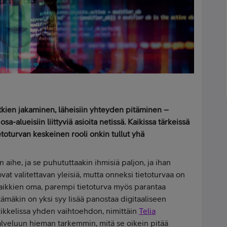
kien jakaminen, läheisiin yhteyden pitäminen –
-alueisiin liittyviä asioita netissä. Kaikissa tärkeissä
ietoturvan keskeinen rooli onkin tullut yhä
 aihe, ja se puhututtaakin ihmisiä paljon, ja ihan
ovat valitettavan yleisiä, mutta onneksi tietoturvaa on
aikkien oma, parempi tietoturva myös parantaa
tämäkin on yksi syy lisää panostaa digitaaliseen
rtikkelissa yhden vaihtoehdon, nimittäin
Telia
lveluun hieman tarkemmin, mitä se oikein pitää