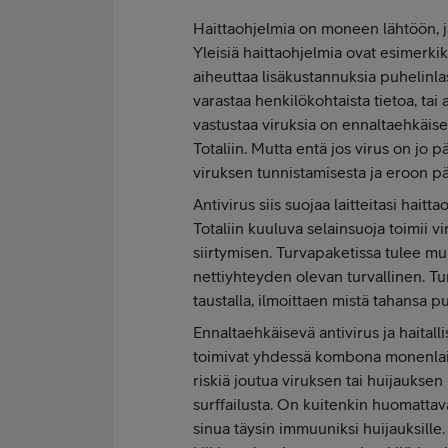
Haittaohjelmia on moneen lähtöön, ja
Yleisiä haittaohjelmia ovat esimerkiks
aiheuttaa lisäkustannuksia puhelinla
varastaa henkilökohtaista tietoa, tai
vastustaa viruksia on ennaltaehkäise
Totaliin. Mutta entä jos virus on jo
viruksen tunnistamisesta ja eroon 
Antivirus siis suojaa laitteitasi haitt
Totaliin kuuluva selainsuoja toimii vir
siirtymisen. Turvapaketissa tulee 
nettiyhteyden olevan turvallinen. Tu
taustalla, ilmoittaen mistä tahansa p
Ennaltaehkäisevä antivirus ja haital
toimivat yhdessä kombona monenlais
riskiä joutua viruksen tai huijauksen
surffailusta. On kuitenkin huomattav
sinua täysin immuuniksi huijauksille.