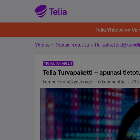
Telia Yhteisö on Va
Yhteisö
Foorumin etusivu
Huijaukset ja digiturvall
TELIAN PALVELUT
Telia Turvapaketti – apunasi tieto
Forum|Forum|3 years ago
0 kommenttia
793 