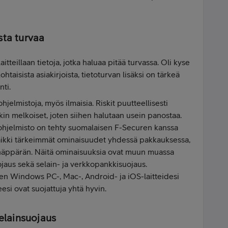
sta turvaa
itteillaan tietoja, jotka haluaa pitää turvassa. Oli kyse
htaisista asiakirjoista, tietoturvan lisäksi on tärkeä
ti.
elmistoja, myös ilmaisia. Riskit puutteellisesti
kin melkoiset, joten siihen halutaan usein panostaa.
vaohjelmisto on tehty suomalaisen F-Securen kanssa
 kaikki tärkeimmät ominaisuudet yhdessä pakkauksessa,
 näppärän. Näitä ominaisuuksia ovat muun muassa
ojaus sekä selain- ja verkkopankkisuojaus.
en Windows PC-, Mac-, Android- ja iOS-laitteidesi
eesi ovat suojattuja yhtä hyvin.
selainsuojaus