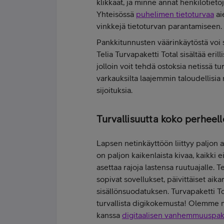
klikkaat, ja minne annat henkilötietoj
Yhteisössä
puhelimen tietoturvaa
ai
vinkkejä tietoturvan parantamiseen.
Pankkitunnusten väärinkäytöstä voi s
Telia Turvapaketti Total sisältää eri
jolloin voit tehdä ostoksia netissä t
varkauksilta laajemmin taloudellisia r
sijoituksia.
Turvallisuutta koko perheell
Lapsen netinkäyttöön liittyy paljon a
on paljon kaikenlaista kivaa, kaikki 
asettaa rajoja lastensa ruutuajalle. T
sopivat sovellukset, päivittäiset aika
sisällönsuodatuksen. Turvapaketti T
turvallista digikokemusta! Olemme 
kanssa
digitaalisen vanhemmuuspa