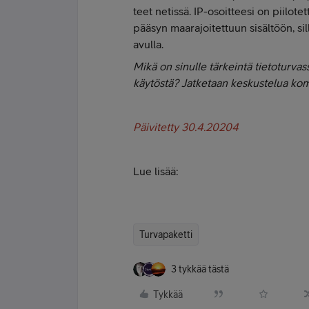
teet netissä. IP-osoitteesi on piilotet
pääsyn maarajoitettuun sisältöön, sil
avulla.
Mikä on sinulle tärkeintä tietoturvas
käytöstä? Jatketaan keskustelua ko
Päivitetty 30.4.20204
Lue lisää:
Turvapaketti
3 tykkää tästä
Tykkää