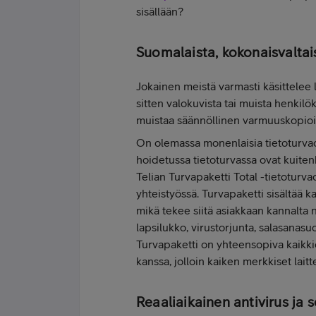
sisällään?
Suomalaista, kokonaisvaltai
Jokainen meistä varmasti käsittelee la
sitten valokuvista tai muista henkilöko
muistaa säännöllinen varmuuskopioin
On olemassa monenlaisia tietoturvaohj
hoidetussa tietoturvassa ovat kuiten
Telian Turvapaketti Total -tietotur
yhteistyössä. Turvapaketti sisältää
mikä tekee siitä asiakkaan kannalta
lapsilukko, virustorjunta, salasanasu
Turvapaketti on yhteensopiva kaikki
kanssa, jolloin kaiken merkkiset laitt
Reaaliaikainen antivirus ja 