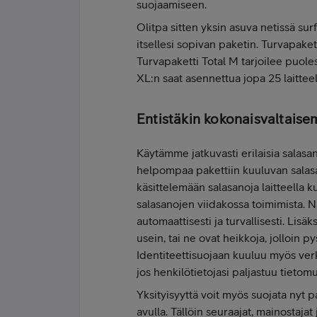
suojaamiseen.
Olitpa sitten yksin asuva netissä surf
itsellesi sopivan paketin. Turvapaketti
Turvapaketti Total M tarjoilee puoles
XL:n saat asennettua jopa 25 laittee
Entistäkin kokonaisvaltaise
Käytämme jatkuvasti erilaisia salasan
helpompaa pakettiin kuuluvan salasan
käsittelemään salasanoja laitteella ku
salasanojen viidakossa toimimista. Nä
automaattisesti ja turvallisesti. Lisä
usein, tai ne ovat heikkoja, jolloin 
Identiteettisuojaan kuuluu myös verk
jos henkilötietojasi paljastuu tietomu
Yksityisyyttä voit myös suojata nyt
avulla. Tällöin seuraajat, mainostajat 