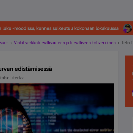
in luku -moodissa, kunnes sulkeutuu kokonaan lokakuussa
isuus
Vinkit verkkoturvallisuuteen ja turvalliseen kotiverkkoon
Telia 
turvan edistämisessä
katselukertaa