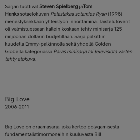
Sarjan tuottivat
Steven Spielberg
ja
Tom
Hanks
sotaelokuvan
Pelastakaa sotamies Ryan
(1998)
menestyksekkään yhteistyön innoittamina. Taistelutoverit
oli valmistuessaan kallein koskaan tehty minisarja 125
miljoonan dollarin budjetillaan. Sarja palkittiin
kuudella Emmy-palkinnolla sekä yhdellä Golden
Globella kategoriassa
Paras minisarja tai televisiota varten
tehty elokuva
.
Big Love
2006-2011
Big Love on draamasarja, joka kertoo polygamisesta
fundamentalistimormoneihin kuuluvasta Bill