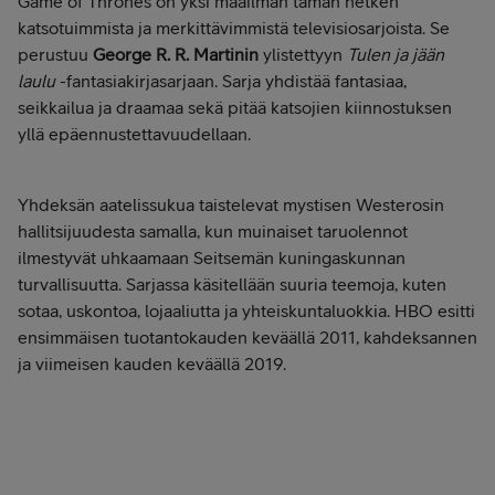
Game of Thrones on yksi maailman tämän hetken
katsotuimmista ja merkittävimmistä televisiosarjoista. Se
perustuu
George R. R. Martinin
ylistettyyn
Tulen ja jään
laulu
-fantasiakirjasarjaan. Sarja yhdistää fantasiaa,
seikkailua ja draamaa sekä pitää katsojien kiinnostuksen
yllä epäennustettavuudellaan.
Yhdeksän aatelissukua taistelevat mystisen Westerosin
hallitsijuudesta samalla, kun muinaiset taruolennot
ilmestyvät uhkaamaan Seitsemän kuningaskunnan
turvallisuutta. Sarjassa käsitellään suuria teemoja, kuten
sotaa, uskontoa, lojaaliutta ja yhteiskuntaluokkia. HBO esitti
ensimmäisen tuotantokauden keväällä 2011, kahdeksannen
ja viimeisen kauden keväällä 2019.