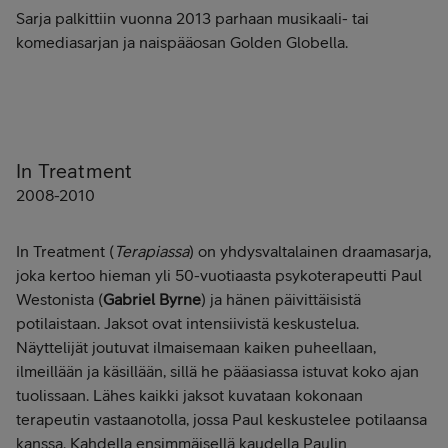
Sarja palkittiin vuonna 2013 parhaan musikaali- tai
komediasarjan ja naispääosan Golden Globella.
In Treatment
2008-2010
In Treatment (
Terapiassa
) on yhdysvaltalainen draamasarja,
joka kertoo hieman yli 50-vuotiaasta psykoterapeutti Paul
Westonista (
Gabriel Byrne
) ja hänen päivittäisistä
potilaistaan. Jaksot ovat intensiivistä keskustelua.
Näyttelijät joutuvat ilmaisemaan kaiken puheellaan,
ilmeillään ja käsillään, sillä he pääasiassa istuvat koko ajan
tuolissaan. Lähes kaikki jaksot kuvataan kokonaan
terapeutin vastaanotolla, jossa Paul keskustelee potilaansa
kanssa. Kahdella ensimmäisellä kaudella Paulin