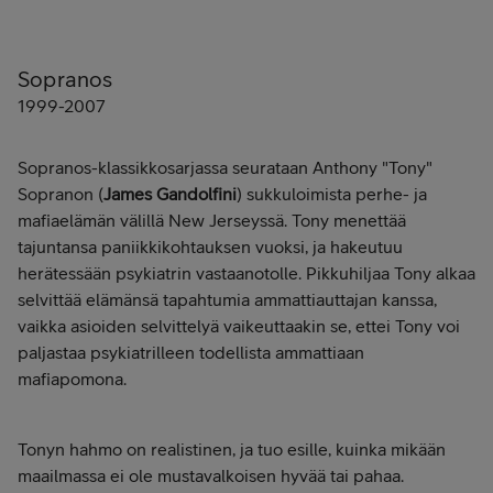
Sopranos
1999-2007
Sopranos-klassikkosarjassa seurataan Anthony "Tony"
Sopranon (
James Gandolfini
) sukkuloimista perhe- ja
mafiaelämän välillä New Jerseyssä. Tony menettää
tajuntansa paniikkikohtauksen vuoksi, ja hakeutuu
herätessään psykiatrin vastaanotolle. Pikkuhiljaa Tony alkaa
selvittää elämänsä tapahtumia ammattiauttajan kanssa,
vaikka asioiden selvittelyä vaikeuttaakin se, ettei Tony voi
paljastaa psykiatrilleen todellista ammattiaan
mafiapomona.
Tonyn hahmo on realistinen, ja tuo esille, kuinka mikään
maailmassa ei ole mustavalkoisen hyvää tai pahaa.