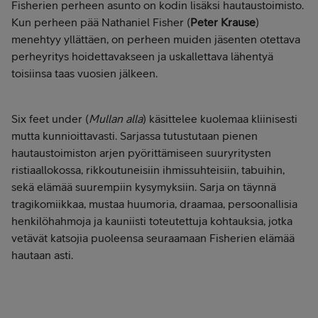
Fisherien perheen asunto on kodin lisäksi hautaustoimisto.
Kun perheen pää Nathaniel Fisher (
Peter Krause
)
menehtyy yllättäen, on perheen muiden jäsenten otettava
perheyritys hoidettavakseen ja uskallettava lähentyä
toisiinsa taas vuosien jälkeen.
Six feet under (
Mullan alla
) käsittelee kuolemaa kliinisesti
mutta kunnioittavasti. Sarjassa tutustutaan pienen
hautaustoimiston arjen pyörittämiseen suuryritysten
ristiaallokossa, rikkoutuneisiin ihmissuhteisiin, tabuihin,
sekä elämää suurempiin kysymyksiin. Sarja on täynnä
tragikomiikkaa, mustaa huumoria, draamaa, persoonallisia
henkilöhahmoja ja kauniisti toteutettuja kohtauksia, jotka
vetävät katsojia puoleensa seuraamaan Fisherien elämää
hautaan asti.