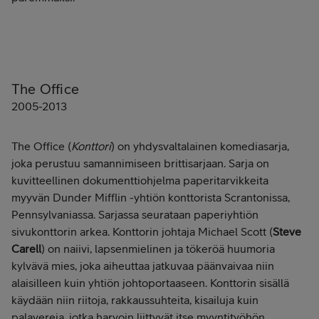
The Office
2005-2013
The Office (
Konttori
) on yhdysvaltalainen komediasarja,
joka perustuu samannimiseen brittisarjaan. Sarja on
kuvitteellinen dokumenttiohjelma paperitarvikkeita
myyvän Dunder Mifflin -yhtiön konttorista Scrantonissa,
Pennsylvaniassa. Sarjassa seurataan paperiyhtiön
sivukonttorin arkea. Konttorin johtaja Michael Scott (
Steve
Carell
) on naiivi, lapsenmielinen ja tökeröä huumoria
kylvävä mies, joka aiheuttaa jatkuvaa päänvaivaa niin
alaisilleen kuin yhtiön johtoportaaseen. Konttorin sisällä
käydään niin riitoja, rakkaussuhteita, kisailuja kuin
palavereja, jotka harvoin liittyvät itse myyntityöhön.