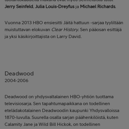
Jerry Seinfeld
,
Julia Louis-Dreyfus
ja
Michael Richards
.
Vuonna 2013 HBO ensiesitti Jäitä hattuun -sarjaa tyyliltään
muistuttavan elokuvan
Clear History
. Sen pääosan esittäjä
ja yksi käsikirjoittajista on Larry David.
Deadwood
2004-2006
Deadwood on yhdysvaltalainen HBO-yhtiön tuottama
televisiosarja. Sen tapahtumapaikkana on todellinen
etelädakotalainen Deadwoodin kaupunki Yhdysvalloissa
1870-luvulla. Suurella osalla sarjan päähenkilöistä, kuten
Calamity Jane ja Wild Bill Hickok, on todellinen