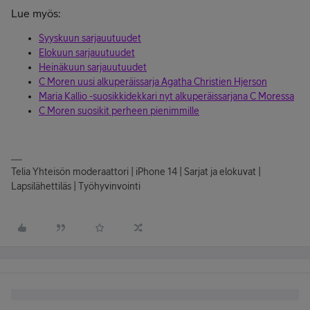
Lue myös:
Syyskuun sarjauutuudet
Elokuun sarjauutuudet
Heinäkuun sarjauutuudet
C Moren uusi alkuperäissarja Agatha Christien Hjerson
Maria Kallio -suosikkidekkari nyt alkuperäissarjana C Moressa
C Moren suosikit perheen pienimmille
Telia Yhteisön moderaattori | iPhone 14 | Sarjat ja elokuvat |
Lapsilähettiläs | Työhyvinvointi