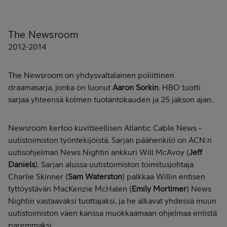
The Newsroom
2012-2014
The Newsroom on yhdysvaltalainen poliittinen
draamasarja, jonka on luonut
Aaron Sorkin
. HBO tuotti
sarjaa yhteensä kolmen tuotantokauden ja 25 jakson ajan.
Newsroom kertoo kuvitteellisen Atlantic Cable News -
uutistoimiston työntekijöistä. Sarjan päähenkilö on ACN:n
uutisohjelman News Nightin ankkuri Will McAvoy (
Jeff
Daniels
). Sarjan alussa uutistoimiston toimitusjohtaja
Charlie Skinner (
Sam Waterston
) palkkaa Willin entisen
tyttöystävän MacKenzie McHalen (
Emily Mortimer
) News
Nightin vastaavaksi tuottajaksi, ja he alkavat yhdessä muun
uutistoimiston väen kanssa muokkaamaan ohjelmaa entistä
paremmaksi.