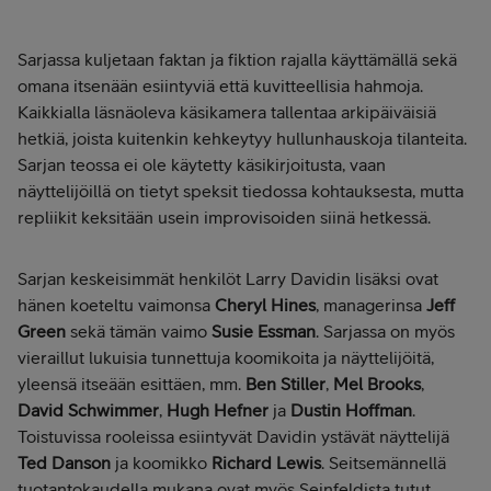
Sarjassa kuljetaan faktan ja fiktion rajalla käyttämällä sekä
omana itsenään esiintyviä että kuvitteellisia hahmoja.
Kaikkialla läsnäoleva käsikamera tallentaa arkipäiväisiä
hetkiä, joista kuitenkin kehkeytyy hullunhauskoja tilanteita.
Sarjan teossa ei ole käytetty käsikirjoitusta, vaan
näyttelijöillä on tietyt speksit tiedossa kohtauksesta, mutta
repliikit keksitään usein improvisoiden siinä hetkessä.
Sarjan keskeisimmät henkilöt Larry Davidin lisäksi ovat
hänen koeteltu vaimonsa
Cheryl Hines
, managerinsa
Jeff
Green
sekä tämän vaimo
Susie Essman
. Sarjassa on myös
vieraillut lukuisia tunnettuja koomikoita ja näyttelijöitä,
yleensä itseään esittäen, mm.
Ben Stiller
,
Mel Brooks
,
David Schwimmer
,
Hugh Hefner
ja
Dustin Hoffman
.
Toistuvissa rooleissa esiintyvät Davidin ystävät näyttelijä
Ted Danson
ja koomikko
Richard Lewis
. Seitsemännellä
tuotantokaudella mukana ovat myös Seinfeldista tutut