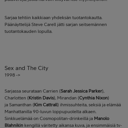
Sarjaa tehtiin kaikkiaan yhdeksän tuotantokautta.
Päänäyttelijä Steve Carell jätti sarjan seitsemännen
tuotantokauden lopulla.
Sex and The City
1998 ->
Sarjassa seurataan Carrien (
Sarah Jessica Parker
),
Charlotten (
Kristin Davis
), Mirandan (
Cynthia Nixon
)
ja Samanthan (
Kim Cattrall
) ihmissuhteita, seksiä ja elämää
Manhattanilla 90-luvun loppupuolelta alkaen.
Sinkkuelämää on Cosmopolitan-drinkeillä ja
Manolo
Blahnikin
kengillä väritetty aikansa kuva, ja ensimmäisiä tv-