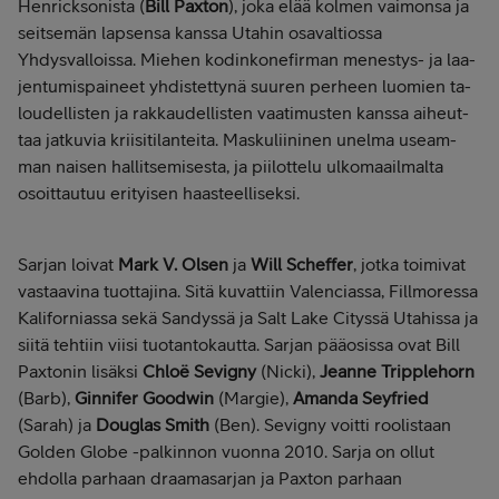
Henricksonista (
Bill Paxton
), joka elää kolmen vaimonsa ja
seitsemän lapsensa kanssa Utahin osavaltiossa
Yhdysvalloissa. Mie­hen ko­din­ko­ne­fir­man me­nes­tys- ja laa­
jen­tu­mis­pai­neet yh­dis­tet­tynä suuren perheen luomien ta­
lou­del­lis­ten ja rak­kau­del­lis­ten vaa­ti­mus­ten kans­sa ai­heut­
taa jat­ku­via krii­si­ti­lan­tei­ta. Mas­ku­lii­ni­nen unel­ma useam­
man nai­sen hal­lit­se­mi­ses­ta, ja pii­lot­te­lu ul­ko­maail­mal­ta
osoit­tau­tuu eri­tyi­sen haas­teel­li­sek­si.
Sarjan loivat
Mark V. Olsen
ja
Will Scheffer
, jotka toimivat
vastaavina tuottajina. Sitä kuvattiin Valenciassa, Fillmoressa
Kaliforniassa sekä Sandyssä ja Salt Lake Cityssä Utahissa ja
siitä tehtiin viisi tuotantokautta. Sarjan pääosissa ovat Bill
Paxtonin lisäksi
Chloë Sevigny
(Nicki),
Jeanne Tripplehorn
(Barb),
Ginnifer Goodwin
(Margie),
Amanda Seyfried
(Sarah) ja
Douglas Smith
(Ben). Sevigny voitti roolistaan
Golden Globe -palkinnon vuonna 2010. Sarja on ollut
ehdolla parhaan draamasarjan ja Paxton parhaan