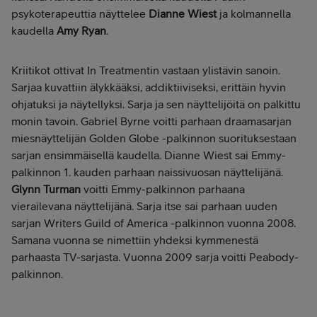
psykoterapeuttia näyttelee
Dianne Wiest
ja kolmannella
kaudella
Amy Ryan
.
Kriitikot ottivat In Treatmentin vastaan ylistävin sanoin.
Sarjaa kuvattiin älykkääksi, addiktiiviseksi, erittäin hyvin
ohjatuksi ja näytellyksi. Sarja ja sen näyttelijöitä on palkittu
monin tavoin. Gabriel Byrne voitti parhaan draamasarjan
miesnäyttelijän Golden Globe -palkinnon suorituksestaan
sarjan ensimmäisellä kaudella. Dianne Wiest sai Emmy-
palkinnon 1. kauden parhaan naissivuosan näyttelijänä.
Glynn Turman
voitti Emmy-palkinnon parhaana
vierailevana näyttelijänä. Sarja itse sai parhaan uuden
sarjan Writers Guild of America -palkinnon vuonna 2008.
Samana vuonna se nimettiin yhdeksi kymmenestä
parhaasta TV-sarjasta. Vuonna 2009 sarja voitti Peabody-
palkinnon.