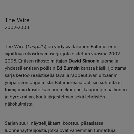
The Wire
2002-2008
The Wire (
Langalla
) on yhdysvaltalainen Baltimoreen
sijoittuva rikosdraamasarja, jota esitettiin vuosina 2002–
2008. Entisen rikostoimittajan
David Simonin
luoma ja
yhdessä entisen poliisin
Ed Burnsin
kanssa käsikirjoittama
sarja kertoo realistisella tavalla rappeutuvan urbaanin
ympäristön ongelmista. Baltimorea ja poliisin suhteita eri
toimijoihin käsitellään huumekaupan, kaupungin hallinnon
ja byrokratian, koulujärjestelmän sekä lehdistön
näkökulmista.
Sarjan suuri näyttelijäkaarti koostuu pääasiassa
luonnenäyttelijöistä, jotka ovat vähemmän tunnettuja