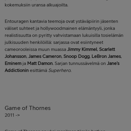
kokemuksiin uransa alkuajoilta.
Entouragen kantavia teemoja ovat ystäväpiirin jäsenten
väliset suhteet ja hollywoodmainen elämäntyyli, jonka
realistisuutta on pyritty vahvistamaan lukuisilla tosielämän
julkisuuden henkilöillä: sarjassa ovat esiintyneet
cameorooleissa muun muassa
Jimmy Kimmel
,
Scarlett
Johansson
,
James Cameron
,
Snoop Dogg
,
LeBron James
,
Eminem
ja
Matt Damon
. Sarjan tunnussävelmä on
Jane’s
Addictionin
esittämä
Superhero
.
Game of Thornes
2011 ->