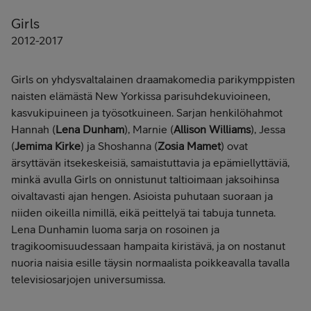
Girls
2012-2017
Girls on yhdysvaltalainen draamakomedia parikymppisten
naisten elämästä New Yorkissa parisuhdekuvioineen,
kasvukipuineen ja työsotkuineen. Sarjan henkilöhahmot
Hannah (
Lena Dunham
), Marnie (
Allison Williams
), Jessa
(
Jemima Kirke
) ja Shoshanna (
Zosia Mamet
) ovat
ärsyttävän itsekeskeisiä, samaistuttavia ja epämiellyttäviä,
minkä avulla Girls on onnistunut taltioimaan jaksoihinsa
oivaltavasti ajan hengen. Asioista puhutaan suoraan ja
niiden oikeilla nimillä, eikä peittelyä tai tabuja tunneta.
Lena Dunhamin luoma sarja on rosoinen ja
tragikoomisuudessaan hampaita kiristävä, ja on nostanut
nuoria naisia esille täysin normaalista poikkeavalla tavalla
televisiosarjojen universumissa.