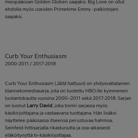
miespääosan Golden Globen saajaksi. Big Love on ollut
ehdolla myös useiden Primetime Emmy -palkintojen
saajaksi.
Curb Your Enthusiasm
2000-2011 / 2017-2018
Curb Your Enthusiasm (
Jäitä hattuun
) on yhdysvaltalainen
tilannekomediasarja, jota on tuotettu HBO:lle kymmenen
tuotantokautta vuosina 2000–2011 sekä 2017-2018. Sarjan
on luonut
Larry David
, joka toimii sarjassa myös
käsikirjoittajana ja vastaavana tuottajana. Hän lisäksi
näyttelee pääosassa itseensä perustuvaa hahmoa,
Seinfeld-hittisarjalla rikastunutta ja osa-aikaisesti
eläköitynyttä tv-käsikirjoittajaa.