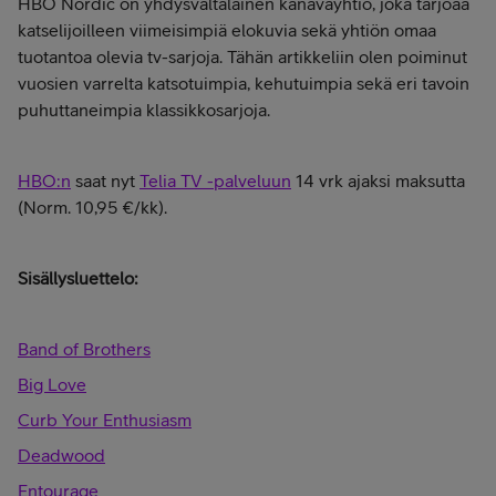
HBO Nordic on yhdysvaltalainen kanavayhtiö, joka tarjoaa
katselijoilleen viimeisimpiä elokuvia sekä yhtiön omaa
tuotantoa olevia tv-sarjoja. Tähän artikkeliin olen poiminut
vuosien varrelta katsotuimpia, kehutuimpia sekä eri tavoin
puhuttaneimpia klassikkosarjoja.
HBO:n
saat nyt
Telia TV -palveluun
14 vrk ajaksi maksutta
(Norm. 10,95 €/kk).
Sisällysluettelo:
Band of Brothers
Big Love
Curb Your Enthusiasm
Deadwood
Entourage