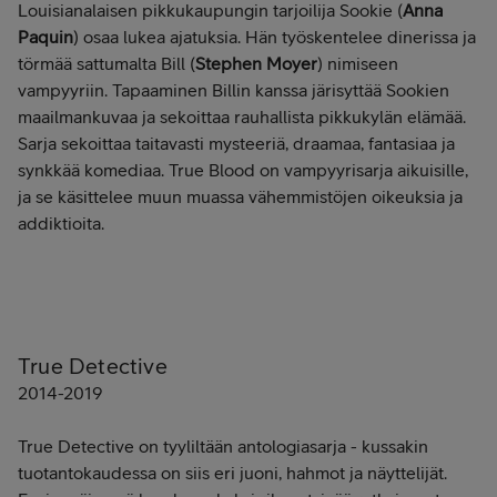
Louisianalaisen pikkukaupungin tarjoilija Sookie (
Anna
Paquin
) osaa lukea ajatuksia. Hän työskentelee dinerissa ja
törmää sattumalta Bill (
Stephen Moyer
) nimiseen
vampyyriin. Tapaaminen Billin kanssa järisyttää Sookien
maailmankuvaa ja sekoittaa rauhallista pikkukylän elämää.
Sarja sekoittaa taitavasti mysteeriä, draamaa, fantasiaa ja
synkkää komediaa. True Blood on vampyyrisarja aikuisille,
ja se käsittelee muun muassa vähemmistöjen oikeuksia ja
addiktioita.
True Detective
2014-2019
True Detective on tyyliltään antologiasarja - kussakin
tuotantokaudessa on siis eri juoni, hahmot ja näyttelijät.