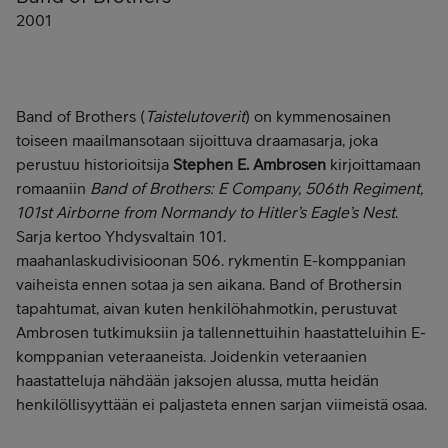
2001
Band of Brothers (
Taistelutoverit
) on kymmenosainen
toiseen maailmansotaan sijoittuva draamasarja, joka
perustuu historioitsija
Stephen E. Ambrosen
kirjoittamaan
romaaniin
Band of Brothers: E Company, 506th Regiment,
101st Airborne from Normandy to Hitler’s Eagle’s Nest
.
Sarja kertoo Yhdysvaltain 101.
maahanlaskudivisioonan 506. rykmentin E-komppanian
vaiheista ennen sotaa ja sen aikana. Band of Brothersin
tapahtumat, aivan kuten henkilöhahmotkin, perustuvat
Ambrosen tutkimuksiin ja tallennettuihin haastatteluihin E-
komppanian veteraaneista. Joidenkin veteraanien
haastatteluja nähdään jaksojen alussa, mutta heidän
henkilöllisyyttään ei paljasteta ennen sarjan viimeistä osaa.