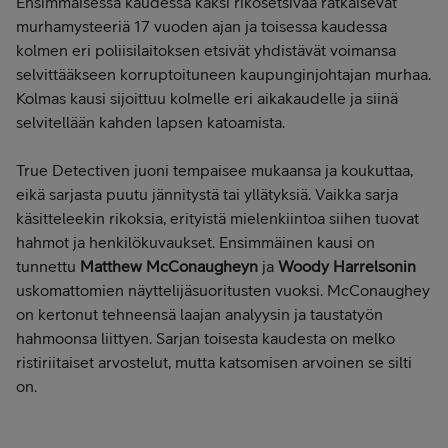
Ensimmäisessä kaudessa kaksi rikosetsivää ratkaisevat
murhamysteeriä 17 vuoden ajan ja toisessa kaudessa
kolmen eri poliisilaitoksen etsivät yhdistävät voimansa
selvittääkseen korruptoituneen kaupunginjohtajan murhaa.
Kolmas kausi sijoittuu kolmelle eri aikakaudelle ja siinä
selvitellään kahden lapsen katoamista.
True Detectiven juoni tempaisee mukaansa ja koukuttaa,
eikä sarjasta puutu jännitystä tai yllätyksiä. Vaikka sarja
käsitteleekin rikoksia, erityistä mielenkiintoa siihen tuovat
hahmot ja henkilökuvaukset. Ensimmäinen kausi on
tunnettu
Matthew McConaugheyn
ja
Woody Harrelsonin
uskomattomien näyttelijäsuoritusten vuoksi. McConaughey
on kertonut tehneensä laajan analyysin ja taustatyön
hahmoonsa liittyen. Sarjan toisesta kaudesta on melko
ristiriitaiset arvostelut, mutta katsomisen arvoinen se silti
on.