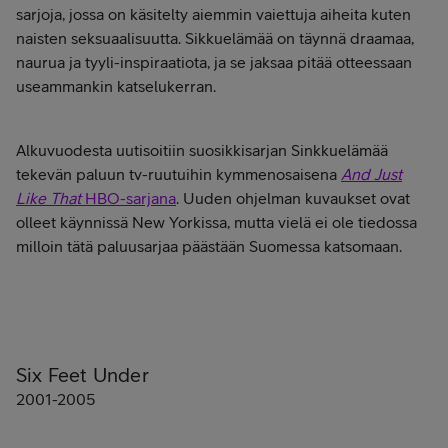
sarjoja, jossa on käsitelty aiemmin vaiettuja aiheita kuten
naisten seksuaalisuutta. Sikkuelämää on täynnä draamaa,
naurua ja tyyli-inspiraatiota, ja se jaksaa pitää otteessaan
useammankin katselukerran.
Alkuvuodesta uutisoitiin suosikkisarjan Sinkkuelämää
tekevän paluun tv-ruutuihin kymmenosaisena
And Just
Like That
HBO-sarjana
. Uuden ohjelman kuvaukset ovat
olleet käynnissä New Yorkissa, mutta vielä ei ole tiedossa
milloin tätä paluusarjaa päästään Suomessa katsomaan.
Six Feet Under
2001-2005