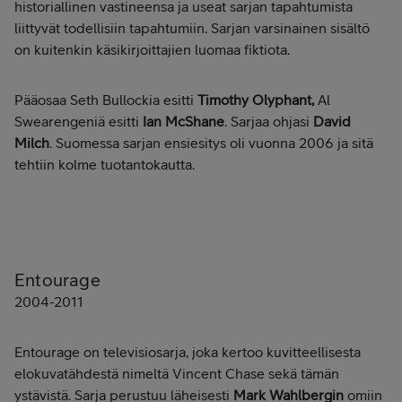
historiallinen vastineensa ja useat sarjan tapahtumista
liittyvät todellisiin tapahtumiin. Sarjan varsinainen sisältö
on kuitenkin käsikirjoittajien luomaa fiktiota.
Pääosaa Seth Bullockia esitti
Timothy Olyphant,
Al
Swearengeniä esitti
Ian McShane
. Sarjaa ohjasi
David
Milch
. Suomessa sarjan ensiesitys oli vuonna 2006 ja sitä
tehtiin kolme tuotantokautta.
Entourage
2004-2011
Entourage on televisiosarja, joka kertoo kuvitteellisesta
elokuvatähdestä nimeltä Vincent Chase sekä tämän
ystävistä. Sarja perustuu läheisesti
Mark Wahlbergin
omiin