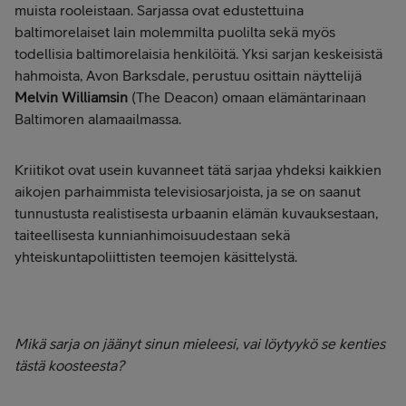
muista rooleistaan. Sarjassa ovat edustettuina
baltimorelaiset lain molemmilta puolilta sekä myös
todellisia baltimorelaisia henkilöitä. Yksi sarjan keskeisistä
hahmoista, Avon Barksdale, perustuu osittain näyttelijä
Melvin Williamsin
(The Deacon) omaan elämäntarinaan
Baltimoren alamaailmassa.
Kriitikot ovat usein kuvanneet tätä sarjaa yhdeksi kaikkien
aikojen parhaimmista televisiosarjoista, ja se on saanut
tunnustusta realistisesta urbaanin elämän kuvauksestaan,
taiteellisesta kunnianhimoisuudestaan sekä
yhteiskuntapoliittisten teemojen käsittelystä.
Mikä sarja on jäänyt sinun mieleesi, vai löytyykö se kenties
tästä koosteesta?