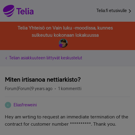
Telia.fi etusivulle
Telia Yhteisö on Vain luku -moodissa, kunnes
sulkeutuu kokonaan lokakuussa
Telian asiakkuuteen liittyvät keskustelut
Miten irtisanoa nettiarkisto?
Forum|Forum|9 years ago
1 kommentti
Eliasfreweini
E
Hey am wrting to request an immediate termination of the
contract for customer number **********. Thank you.