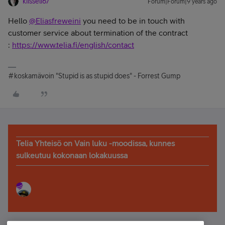
kiisseli67
Forum|Forum|9 years ago
Hello
@Eliasfreweini
you need to be in touch with
customer service about termination of the contract
:
https://www.telia.fi/english/contact
#koskamävoin "Stupid is as stupid does" - Forrest Gump
Telia Yhteisö on Vain luku -moodissa, kunnes
sulkeutuu kokonaan lokakuussa