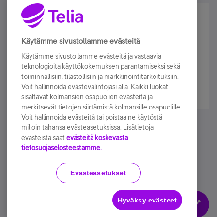
Älä jää paitsi – osallistu ja voita!
Tilaa Telian uutiskirje ja olet mukana arvonnassa.
Käytämme sivustollamme evästeitä
Samalla saat parhaat asiakasedut suoraan
Käytämme sivustollamme evästeitä ja vastaavia
sähköpostiisi.
teknologioita käyttökokemuksen parantamiseksi sekä
toiminnallisiin, tilastollisiin ja markkinointitarkoituksiin.
Voit hallinnoida evästevalintojasi alla. Kaikki luokat
Tilaa nyt
sisältävät kolmansien osapuolien evästeitä ja
merkitsevät tietojen siirtämistä kolmansille osapuolille.
Voit hallinnoida evästeitä tai poistaa ne käytöstä
milloin tahansa evästeasetuksissa. Lisätietoja
evästeistä saat
evästeitä koskevasta
tietosuojaselosteestamme.
Käyttöehdot
Accessibility statement
Evästeasetukset
Hyväksy evästeet
Evästeasetukset