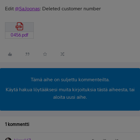
Edit
@SaJoonas
: Deleted customer number
0456.pdf
Tämä aihe on suljettu kommenteilta.
Käytä hakua löytääksesi muita kirjoituksia tästä aiheesta, tai
aloita uusi aihe.
1 kommentti