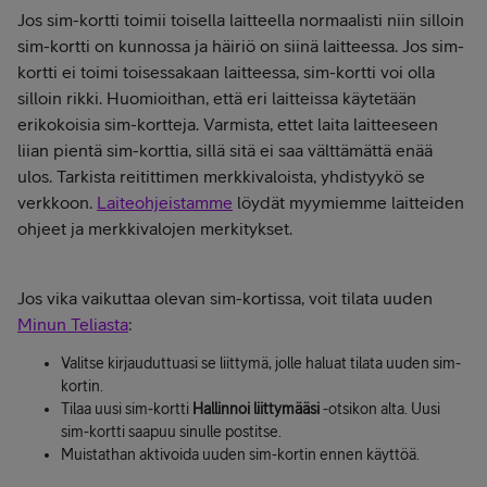
Jos sim-kortti toimii toisella laitteella normaalisti niin silloin
sim-kortti on kunnossa ja häiriö on siinä laitteessa. Jos sim-
kortti ei toimi toisessakaan laitteessa, sim-kortti voi olla
silloin rikki. Huomioithan, että eri laitteissa käytetään
erikokoisia sim-kortteja. Varmista, ettet laita laitteeseen
liian pientä sim-korttia, sillä sitä ei saa välttämättä enää
ulos. Tarkista reitittimen merkkivaloista, yhdistyykö se
verkkoon.
Laiteohjeistamme
löydät myymiemme laitteiden
ohjeet ja merkkivalojen merkitykset.
Jos vika vaikuttaa olevan sim-kortissa, voit tilata uuden
Minun Teliasta
:
Valitse kirjauduttuasi se liittymä, jolle haluat tilata uuden sim-
kortin.
Tilaa uusi sim-kortti
Hallinnoi liittymääsi
-otsikon alta. Uusi
sim-kortti saapuu sinulle postitse.
Muistathan aktivoida uuden sim-kortin ennen käyttöä.