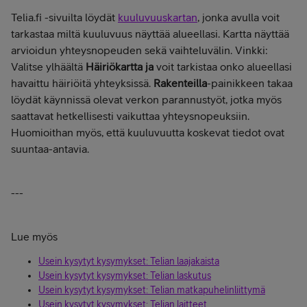
Telia.fi -sivuilta löydät
kuuluvuuskartan
, jonka avulla voit
tarkastaa miltä kuuluvuus näyttää alueellasi. Kartta näyttää
arvioidun yhteysnopeuden sekä vaihteluvälin. Vinkki:
Valitse ylhäältä
Häiriökartta ja
voit tarkistaa onko alueellasi
havaittu häiriöitä yhteyksissä.
Rakenteilla
-painikkeen takaa
löydät käynnissä olevat verkon parannustyöt, jotka myös
saattavat hetkellisesti vaikuttaa yhteysnopeuksiin.
Huomioithan myös, että kuuluvuutta koskevat tiedot ovat
suuntaa-antavia.
---
Lue myös
Usein kysytyt kysymykset: Telian laajakaista
Usein kysytyt kysymykset: Telian laskutus
Usein kysytyt kysymykset: Telian matkapuhelinliittymä
Usein kysytyt kysymykset: Telian laitteet