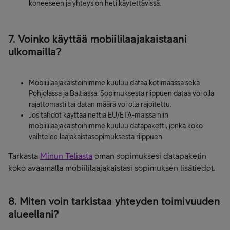
koneeseen ja yhteys on heti käytettävissä.
7. Voinko käyttää mobiililaajakaistaani
ulkomailla?
Mobiililaajakaistoihimme kuuluu dataa kotimaassa sekä
Pohjolassa ja Baltiassa. Sopimuksesta riippuen dataa voi olla
rajattomasti tai datan määrä voi olla rajoitettu.
Jos tahdot käyttää nettiä EU/ETA-maissa niin
mobiililaajakaistoihimme kuuluu datapaketti, jonka koko
vaihtelee laajakaistasopimuksesta riippuen.
Tarkasta
Minun Teliasta
oman sopimuksesi datapaketin
koko avaamalla mobiililaajakaistasi sopimuksen lisätiedot.
8. Miten voin tarkistaa yhteyden toimivuuden
alueellani?