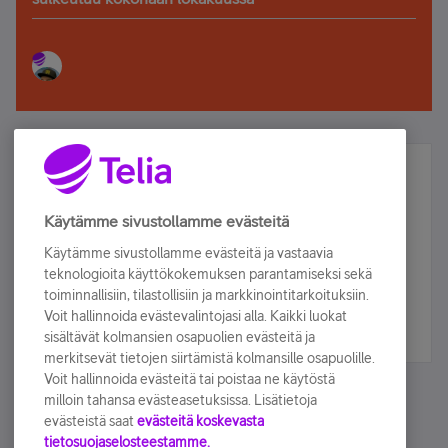
Älä jää paitsi – osallistu ja voita!
Tilaa Telian uutiskirje ja olet mukana arvonnassa.
Käytämme sivustollamme evästeitä
Samalla saat parhaat asiakasedut suoraan
Käytämme sivustollamme evästeitä ja vastaavia
sähköpostiisi.
teknologioita käyttökokemuksen parantamiseksi sekä
toiminnallisiin, tilastollisiin ja markkinointitarkoituksiin.
Voit hallinnoida evästevalintojasi alla. Kaikki luokat
Tilaa nyt
sisältävät kolmansien osapuolien evästeitä ja
merkitsevät tietojen siirtämistä kolmansille osapuolille.
Voit hallinnoida evästeitä tai poistaa ne käytöstä
milloin tahansa evästeasetuksissa. Lisätietoja
evästeistä saat
evästeitä koskevasta
tietosuojaselosteestamme.