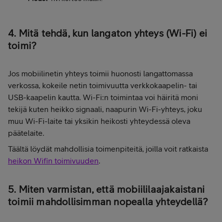
4. Mitä tehdä, kun langaton yhteys (Wi-Fi) ei
toimi?
Jos mobiilinetin yhteys toimii huonosti langattomassa
verkossa, kokeile netin toimivuutta verkkokaapelin- tai
USB-kaapelin kautta. Wi-Fi:n toimintaa voi häiritä moni
tekijä kuten heikko signaali, naapurin Wi-Fi-yhteys, joku
muu Wi-Fi-laite tai yksikin heikosti yhteydessä oleva
päätelaite.
Täältä löydät mahdollisia toimenpiteitä, joilla voit ratkaista
heikon Wifin toimivuuden
.
5. Miten varmistan, että mobiililaajakaistani
toimii mahdollisimman nopealla yhteydellä?