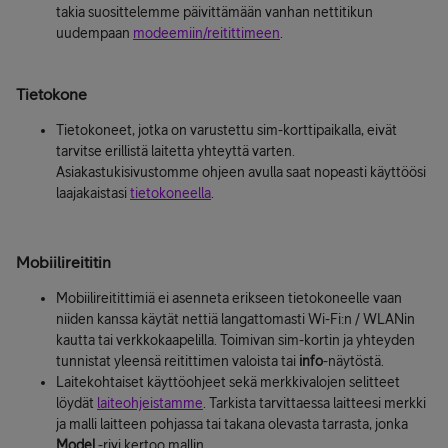
takia suosittelemme päivittämään vanhan nettitikun
uudempaan
modeemiin/reitittimeen
.
Tietokone
Tietokoneet, jotka on varustettu sim-korttipaikalla, eivät
tarvitse erillistä laitetta yhteyttä varten.
Asiakastukisivustomme ohjeen avulla saat nopeasti käyttöösi
laajakaistasi
tietokoneella
.
Mobiilireititin
Mobiilireitittimiä ei asenneta erikseen tietokoneelle vaan
niiden kanssa käytät nettiä langattomasti Wi-Fi:n / WLANin
kautta tai verkkokaapelilla. Toimivan sim-kortin ja yhteyden
tunnistat yleensä reitittimen valoista tai
info
-näytöstä.
Laitekohtaiset käyttöohjeet sekä merkkivalojen selitteet
löydät
laiteohjeistamme
. Tarkista tarvittaessa laitteesi merkki
ja malli laitteen pohjassa tai takana olevasta tarrasta, jonka
Model
-rivi kertoo mallin.