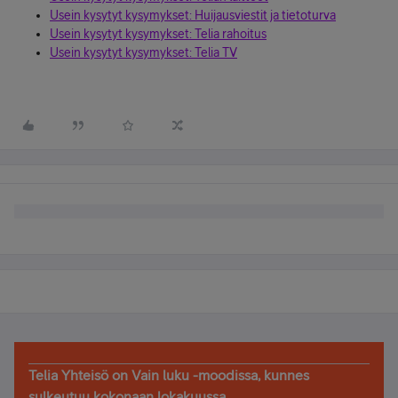
Usein kysytyt kysymykset: Huijausviestit ja tietoturva
Usein kysytyt kysymykset: Telia rahoitus
Usein kysytyt kysymykset: Telia TV
Telia Yhteisö on Vain luku -moodissa, kunnes
sulkeutuu kokonaan lokakuussa