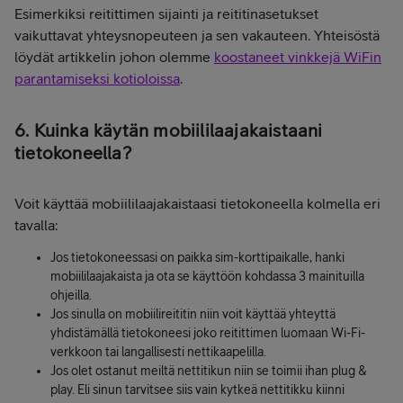
Esimerkiksi reitittimen sijainti ja reititinasetukset
vaikuttavat yhteysnopeuteen ja sen vakauteen. Yhteisöstä
löydät artikkelin johon olemme
koostaneet vinkkejä WiFin
parantamiseksi kotioloissa
.
6. Kuinka käytän mobiililaajakaistaani
tietokoneella?
Voit käyttää mobiililaajakaistaasi tietokoneella kolmella eri
tavalla:
Jos tietokoneessasi on paikka sim-korttipaikalle, hanki
mobiililaajakaista ja ota se käyttöön kohdassa 3 mainituilla
ohjeilla.
Jos sinulla on mobiilireititin niin voit käyttää yhteyttä
yhdistämällä tietokoneesi joko reitittimen luomaan Wi-Fi-
verkkoon tai langallisesti nettikaapelilla.
Jos olet ostanut meiltä nettitikun niin se toimii ihan plug &
play. Eli sinun tarvitsee siis vain kytkeä nettitikku kiinni