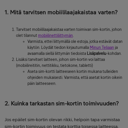
1. Mitä tarvitsen mobiililaajakaistaa varten?
Tarvitset mobiililaajakaistaa varten toimivan sim-kortin, johon
olet tilannut
mobiilinettiliittymän
.
Varmista, ettei liittymällä ole estoja, jotka estävät datan
käytön. Löydät tiedon kirjautumalla
Minun Teliaan
ja
avaamalla siellä liittymän tiedoista
Lisäpalvelu
-kohdan.
Lisäksi tarvitset laitteen, johon sim-kortin voi laittaa
(mobiilireititin, nettitikku, tietokone, tabletti)
Aseta sim-kortti laitteeseen kortin mukana tulleiden
ohjeiden mukaisesti. Varmista, että asetat kortin oikein
päin laitteeseen.
2. Kuinka tarkastan sim-kortin toimivuuden?
Jos epäilet sim-kortin olevan rikki, helpoin tapa varmistaa
sim-kortin toimivuus on testata korttia toisessa laitteessa.