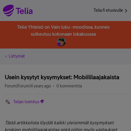
Telia.fi etusivulle
Telia Yhteisö on Vain luku -moodissa, kunnes
sulkeutuu kokonaan lokakuussa
Liittymät
Usein kysytyt kysymykset: Mobiililaajakaista
Forum|Forum|4 years ago
0 kommenttia
Telian toimitus
Tästä artikkelista löydät kaikki yleisimmät kysymykset
koskien mobiililaajakaistaa sekä niihin myös vastaukset.