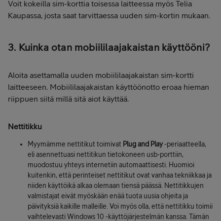
Voit kokeilla sim-korttia toisessa laitteessa myös Telia
Kaupassa, josta saat tarvittaessa uuden sim-kortin mukaan.
3. Kuinka otan mobiililaajakaistan käyttööni?
Aloita asettamalla uuden mobiililaajakaistan sim-kortti
laitteeseen. Mobiililaajakaistan käyttöönotto eroaa hieman
riippuen siitä millä sitä aiot käyttää.
Nettitikku
Myymämme nettitikut toimivat
Plug and Play
-periaatteella,
eli asennettuasi nettitikun tietokoneen usb-porttiin,
muodostuu yhteys internetiin automaattisesti. Huomioi
kuitenkin, että perinteiset nettitikut ovat vanhaa tekniikkaa ja
niiden käyttöikä alkaa olemaan tiensä päässä. Nettitikkujen
valmistajat eivät myöskään enää tuota uusia ohjeita ja
päivityksiä kaikille malleille. Voi myös olla, että nettitikku toimii
vaihtelevasti Windows 10 -käyttöjärjestelmän kanssa. Tämän