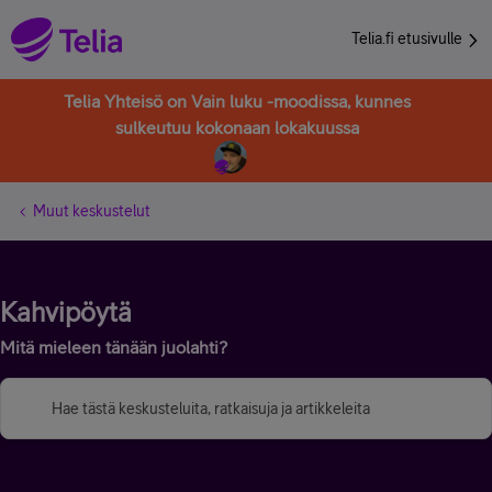
Telia.fi etusivulle
Telia Yhteisö on Vain luku -moodissa, kunnes
sulkeutuu kokonaan lokakuussa
Muut keskustelut
Kahvipöytä
Mitä mieleen tänään juolahti?