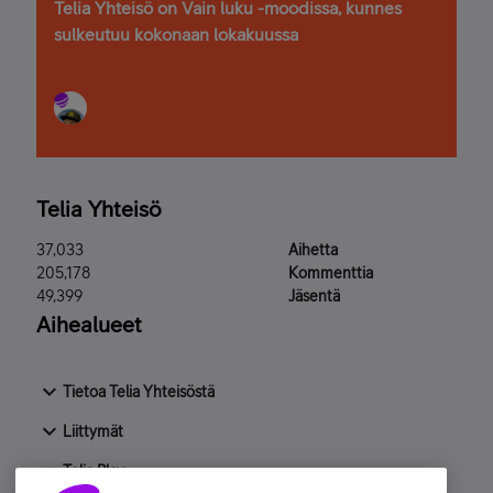
Telia Yhteisö on Vain luku -moodissa, kunnes
sulkeutuu kokonaan lokakuussa
Telia Yhteisö
37,033
Aihetta
205,178
Kommenttia
49,399
Jäsentä
Aihealueet
Tietoa Telia Yhteisöstä
Liittymät
Telia Play