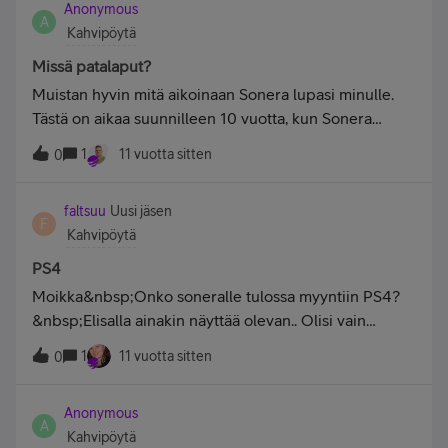
Anonymous
Taustakuvat rules. :)&nbsp;Hide content
A
Kahvipöytä
Missä patalaput?
Muistan hyvin mitä aikoinaan Sonera lupasi minulle.
Tästä on aikaa suunnilleen 10 vuotta, kun Sonera
kertoi minulle, että he lahjoittaa minulle patalaput,
1
11 vuotta sitten
0
mutta koskaan ei postilaatikkoon tulleet. Ihmettelin
vain, että taisivat loppua kesken, mutta miksi sitten
faltsuu
Uusi jäsen
lupaavat. Olen kyllä saanut Soneralta pelikortit,
F
Kahvipöytä
uimalompakko ja rantapallo. Vieläkö Sonera lahjoittaa
asiakkailleen lahjoja?
PS4
Moikka&nbsp;Onko soneralle tulossa myyntiin PS4?
&nbsp;Elisalla ainakin näyttää olevan.. Olisi vain
kätevämpi tilata soneralta kun on jo asiakas että ei
1
11 vuotta sitten
0
monesta firmasta laskuja tulisi
Anonymous
A
Kahvipöytä