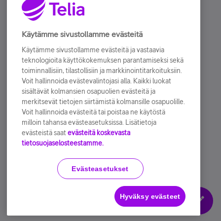
Laitteet & tarvikkeet
Huijaukset ja digiturvallisuus
Käytämme sivustollamme evästeitä
Lapset netissä
Käytämme sivustollamme evästeitä ja vastaavia
teknologioita käyttökokemuksen parantamiseksi sekä
Artikkelit
toiminnallisiin, tilastollisiin ja markkinointitarkoituksiin.
Muut keskustelut
Voit hallinnoida evästevalintojasi alla. Kaikki luokat
sisältävät kolmansien osapuolien evästeitä ja
Tuotetestaus
merkitsevät tietojen siirtämistä kolmansille osapuolille.
Voit hallinnoida evästeitä tai poistaa ne käytöstä
Arkisto
milloin tahansa evästeasetuksissa. Lisätietoja
evästeistä saat
evästeitä koskevasta
tietosuojaselosteestamme.
Käyttöehdot
Accessibility statement
Evästeasetukset
Hyväksy evästeet
Evästeasetukset