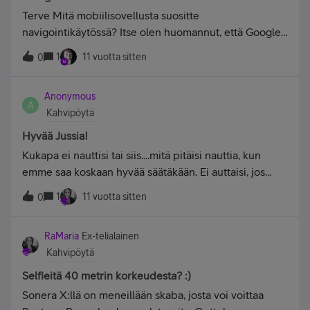
Terve Mitä mobiilisovellusta suositte
navigointikäytössä? Itse olen huomannut, että Google
Maps päivittyy melko usein ja jopa tässä
1
11 vuotta sitten
0
kotiympäristössäni tehtävät 8-tien muutostöiden
aikaiset liikenneympyrät ja väliaikais kaistat päivittyvät
Anonymous
navigaattoriin melko nopeasti. Lisäksi tietyöt tulevat
A
Kahvipöytä
karttaannäkyviin aika mukavasti. IPhonen kartat
puolestaan tulevat TomTom:lta ymmärtääkseni, toimii
Hyvää Jussia!
maaseudulla erittäin kivasti mutta kaupungissa on
Kukapa ei nauttisi tai siis....mitä pitäisi nauttia, kun
ajattanut aika mielenkiintoisia reittejä. Kokemukset on
emme saa koskaan hyvää säätäkään. Ei auttaisi, jos
viime viikolta Ruotsin reissulta, jossa ajelin vaihteeksi
Juhannus pistetään takaisin 24.6 päivään.&nbsp;No
1
11 vuotta sitten
molemmilla. Kun tulin Tukholmaan niin suosiolla
0
nautitaan vaikka olueesta, kippis tai kolaus!
vaihdoin Google Maps:iin. Liittymänähän on tietenkin
Sopiva, että voi surutta käyttää. Tosin iPhone 5:ta en
RaMaria
Ex-telialainen
ole saanut Ruotsissa koskaan käyttämään LTE verkkoa.
Kahvipöytä
Minkälaisia kokemuksia muilla eri navigointisoftista?
Selfieitä 40 metrin korkeudesta? :)
Sonera X:llä on meneillään skaba, josta voi voittaa