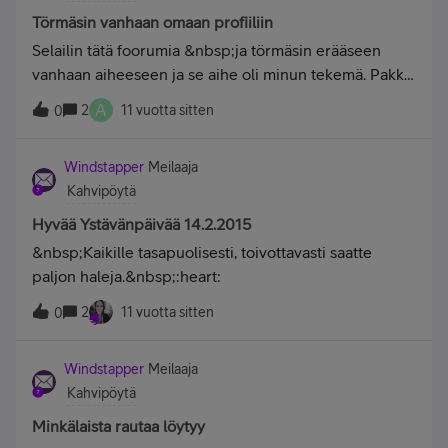
Törmäsin vanhaan omaan profiiliin
Selailin tätä foorumia &nbsp;ja törmäsin erääseen
vanhaan aiheeseen ja se aihe oli minun tekemä. Pakko
oli klikkaa onko se profiili kuollut, mutta kyllä se
A
2
11 vuotta sitten
0
näköjään elossa on vielä. Tosin en sillä aiemmin
&nbsp;päässyt kirjautumaan, joten jouduin tekemään
Windstapper
Meilaaja
uuden.&nbsp;Seppänä se vanha nimimerkki on ja
Kahvipöytä
avatarkin on vaihtunut. En kaipaa enää sitä
nimimerkkiä, kun se oli jo muutaman vuoden käytössä.
Hyvää Ystävänpäivää 14.2.2015
&nbsp;Kaikille tasapuolisesti, toivottavasti saatte
paljon haleja.&nbsp;:heart:
2
11 vuotta sitten
0
Windstapper
Meilaaja
Kahvipöytä
Minkälaista rautaa löytyy