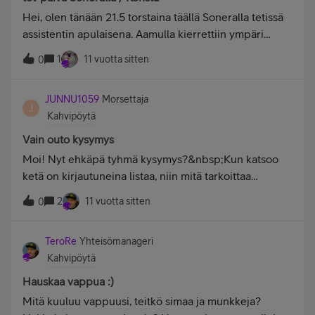
Hei, olen tänään 21.5 torstaina täällä Soneralla tetissä
assistentin apulaisena. Aamulla kierrettiin ympäri
Soneran taloa ja tutustuttiin erilaisiin ammatteihin.
1
11 vuotta sitten
0
Kävimme Some-tiimin kokouksessa kuuntelemassa ja
juttelemassa. Sen jälkeen jatkoimme talon kiertämistä
JUNNU1059
Morsettaja
sekä eri työtehtäviin tutustumista. Sain tutkia erilaisia
J
Kahvipöytä
puhelimia ja kysellä ammateista lisää kysymyksiä.
Ruokana oli kalaleikkeitä, siskonmakkarakeittoa ja
Vain outo kysymys
kasvislasagne. Ruoka oli hyvää☺. Ruoan jälkeen
Moi! Nyt ehkäpä tyhmä kysymys?&nbsp;Kun katsoo
tutustuin esimiehen työhön tarkemmin ja haastattelin
ketä on kirjautuneina listaa, niin mitä tarkoittaa
samalla esimiestä. Työntekijät ovat mukavia ja
oikean&nbsp;puoleisessa sarakkeessa oleva
2
11 vuotta sitten
ystävällisiä. Päivä nyt ollut mukava☺. -konsta
0
sana"käyttämättömänä"? Itseni kohdalla se on aina
nolla min. Muilla milloin&nbsp;mitenkin. Ihan vaan
TeroRe
Yhteisömanageri
mielenkiinnosta kyselen.
Kahvipöytä
Hauskaa vappua :)
Mitä kuuluu vappuusi, teitkö simaa ja munkkeja?