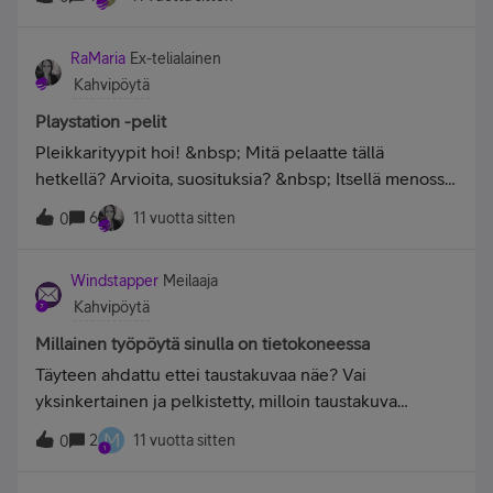
sellainen, että en edes kerkiä käymään kun
korkeintaan yhden leffan katsomassa. Kiitos.&nbsp;J
RaMaria
Ex-telialainen
Kahvipöytä
Playstation -pelit
Pleikkarityypit hoi! &nbsp; Mitä pelaatte tällä
hetkellä? Arvioita, suosituksia? &nbsp; Itsellä menossa
Playstation 4:llä Infamousin Second Son, ihan kivaa
6
11 vuotta sitten
0
ajanvietettä. Pahana poikana lähdin liikkeelle,
katsotaan nyt kun seuraava rundi alkaa että onko
Windstapper
Meilaaja
hyviksenä yhtään mukavaa. &nbsp; First Light
Kahvipöytä
odottelee myös pinossa. :)
Millainen työpöytä sinulla on tietokoneessa
Täyteen ahdattu ettei taustakuvaa näe? Vai
yksinkertainen ja pelkistetty, milloin taustakuva
erottuu edukseen? Tässä mun, käyttis Windows 7
M
2
11 vuotta sitten
0
missä on vaan alotuspainike ja tehtäväpalkin
kuvakkeita vaihdeltu, pelkistetyllä mennään.