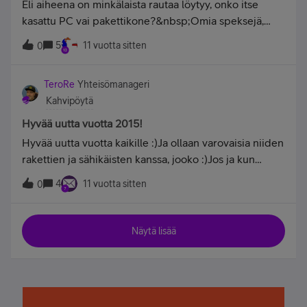
Eli aiheena on minkälaista rautaa löytyy, onko itse
kasattu PC vai pakettikone?&nbsp;Omia speksejä,
läppäri:&nbsp;Intel Core i7-4810MQ 2.80GHz
5
11 vuotta sitten
0
(3.80GHz Turbo Boost) Intel HD 4600 Nvidia GeForce
GTX 880M 8GB DRR5 32GB DDR3L 1600MHz
TeroRe
Yhteisömanageri
2x120GB MSI Super Raid0 PCIe SSD + 1TB Hitachi
Kahvipöytä
7200rpm HDD 1920x1080 FHD 17.3" Anti-Glare
SteelSeries MSI Dragon Edition Headphones
Hyvää uutta vuotta 2015!
SteelSeries MSI Gaming Mouse Windows Enterprise
Hyvää uutta vuotta kaikille :)Ja ollaan varovaisia niiden
N x64 SP1&nbsp;&nbsp;Hintaa yhteensä 2300e
rakettien ja sähikäisten kanssa, jooko :)Jos ja kun
otatte hyviä kuvia ilotulituksista niin postailkaahan niitä
4
11 vuotta sitten
0
tähän jatkoksi notta pääsemme kaikki ihailemaan
valoloistoa. &nbsp;
Näytä lisää