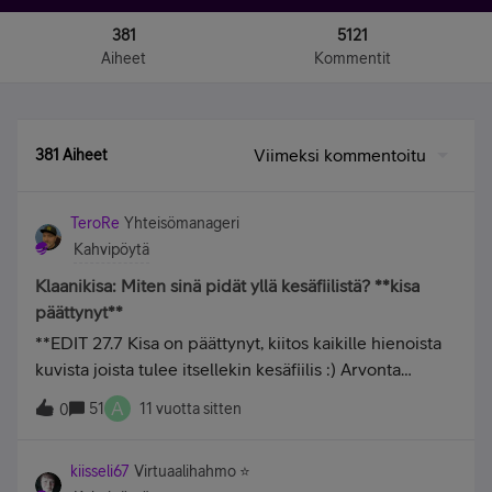
381
5121
Aiheet
Kommentit
Viimeksi kommentoitu
381 Aiheet
TeroRe
Yhteisömanageri
Kahvipöytä
Klaanikisa: Miten sinä pidät yllä kesäfiilistä? **kisa
päättynyt**
**EDIT 27.7 Kisa on päättynyt, kiitos kaikille hienoista
kuvista joista tulee itsellekin kesäfiilis :) Arvonta
käynnistyy ihan kohta puoliin ja ilmoitamme voittajille
A
51
11 vuotta sitten
0
yksityisviestillä.** &nbsp; &nbsp; &nbsp; Helteet ovat
ohi ainakin toistaiseksi, seuraavia odotellessa.
kiisseli67
Virtuaalihahmo ⭐️
Sateetkin palasivat mutta ei huolta vielä on kesää