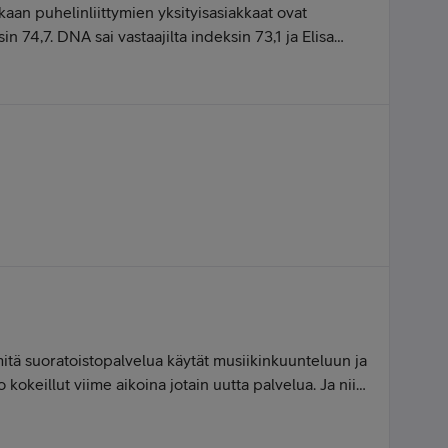
an puhelinliittymien yksityisasiakkaat ovat
in 74,7. DNA sai vastaajilta indeksin 73,1 ja Elisa
2,8) alapuolella.Yritysasiakkaiden tyytyväisyys
injan.Toimialan kokonaisindeksi painuu tasolle 72,3
istyy. Telia piti niukasti viime vuoden ykkössijansa
e (72,7). Elisa jää keskiarvon alapuolelle
tallaisia-arvosanoja-teleoperaattorit-saavat-
itella, että huonon palvelukokemuksen saatuaan saisi
 isosta.
mitä suoratoistopalvelua käytät musiikinkuunteluun ja
o kokeillut viime aikoina jotain uutta palvelua. Ja niin
n