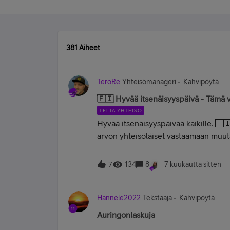
381 Aiheet
TeroRe
Yhteisömanageri
Kahvipöytä
🇫🇮 Hyvää itsenäisyyspäivä - Tämä v
TELIA YHTEISÖ
Hyvää itsenäisyyspäivää kaikille. 🇫
arvon yhteisöläiset vastaamaan muut
suomalaisuuteen liittyviin Tämä vai t
Mitä sinä valitset? 😊 Small talk vai h
134
8
7 kuukautta sitten
7
Tuntematon sotilas vai Linnan juhlat?
jatkot vai Tuntematon sotilas? Mootto
jääkiekko? Mämmi vai mustamakkara? 
Hannele2022
Tekstaaja
Kahvipöytä
tuntemattoman kanssa? Laskettelu tu
Auringonlaskuja
Karhunkierros? Katso videoilta, kun La