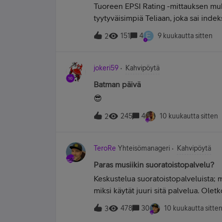
Tuoreen EPSI Rating -mittauksen muka
tyytyväisimpiä Teliaan, joka sai indeks
71,0, mikä on toimialan keskiarvon (7
E
151
4
9 kuukautta sitten
2
mobiilioperaattoreihin laski kautta l
(−2,0), ja kilpailu kärjen asemasta kir
(72,9), mutta DNA nousi aivan kannoill
jokeri59
Kahvipöytä
(71,4).https://www.verkkouutiset.fi/a/
Batman päivä
asiakkailta/Ettei tosiaan kannata kuv
😎
yhtään parempaa muiltakaan näistä 3
245
4
10 kuukautta sitten
2
TeroRe
Yhteisömanageri
Kahvipöytä
Paras musiikin suoratoistopalvelu?
Keskustelua suoratoistopalveluista; 
miksi käytät juuri sitä palvelua. Oletk
edelleen.
478
30
10 kuukautta sitte
3