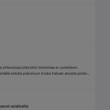
 yhteisössä jotta tilini toimintaa ei uudelleen
mmällä estolla palveluun koska haluan ansaita pisteitä
tää tehdä paljon julkaisuja ja mulla kehitys vamman
etten välttämättä hoksaa jos julkaisuni toistavat
n jos teen julkaisun 1-2 kertaa päivässä joka päivä
saavat asiakkailta