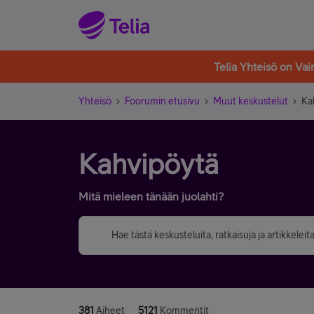
Telia Yhteisö on Va
Yhteisö
Foorumin etusivu
Muut keskustelut
Ka
Kahvipöytä
Mitä mieleen tänään juolahti?
381
Aiheet
5121
Kommentit