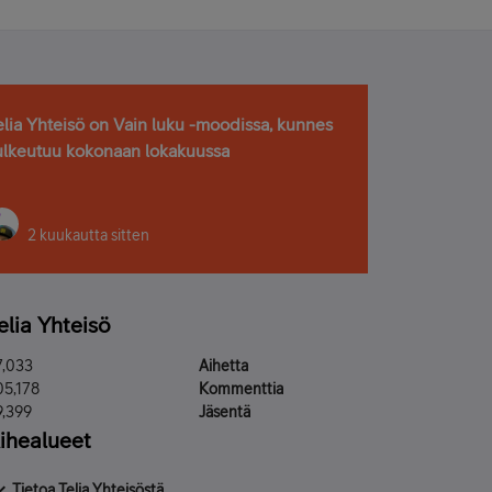
elia Yhteisö on Vain luku -moodissa, kunnes
ulkeutuu kokonaan lokakuussa
2 kuukautta sitten
elia Yhteisö
7,033
Aihetta
05,178
Kommenttia
9,399
Jäsentä
ihealueet
Tietoa Telia Yhteisöstä