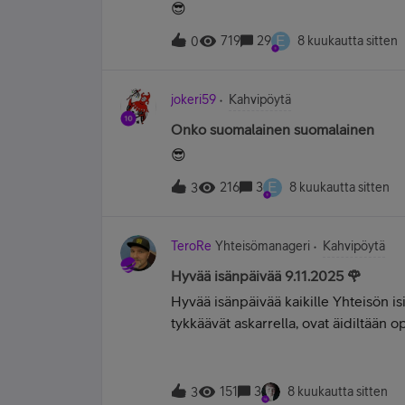
😎
E
719
29
8 kuukautta sitten
0
jokeri59
Kahvipöytä
Onko suomalainen suomalainen
😎
E
216
3
8 kuukautta sitten
3
TeroRe
Yhteisömanageri
Kahvipöytä
Hyvää isänpäivää 9.11.2025 🌹
Hyvää isänpäivää kaikille Yhteisön isi
tykkäävät askarrella, ovat äidiltään o
Parhaimmat kortit ja lahjat onkin its
on siirtynyt ajasta ikuisuuteen, jo yli 
Toivottavasti hän katsoo pilven reuna
151
3
8 kuukautta sitten
3