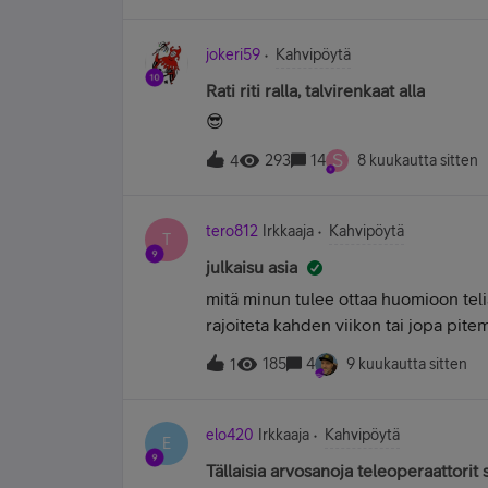
pojastaan ja lapsenlapsistaan. ❤️
jokeri59
Kahvipöytä
Rati riti ralla, talvirenkaat alla
😎
S
293
14
8 kuukautta sitten
4
tero812
Irkkaaja
Kahvipöytä
T
julkaisu asia
mitä minun tulee ottaa huomioon telia
rajoiteta kahden viikon tai jopa pite
ja jos haluaa ansaita pisteitä niin pi
185
4
9 kuukautta sitten
1
takia on niin ja psyykkisen sairauten 
samaa kaavaa ja ärsyttävät ihmisiä nii
niin onko se sääntöjen rikkomista
elo420
Irkkaaja
Kahvipöytä
E
Tällaisia arvosanoja teleoperaattorit 