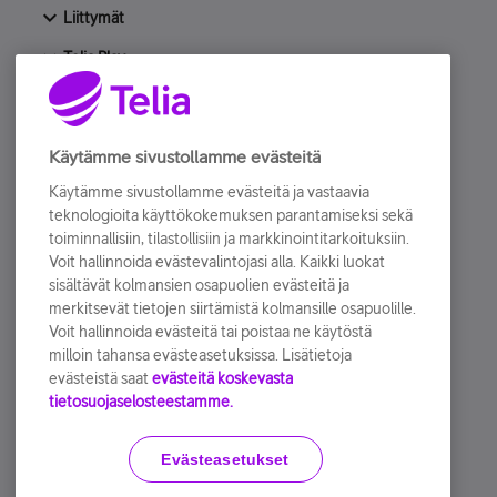
Liittymät
Telia Play
Laitteet & tarvikkeet
Huijaukset ja digiturvallisuus
Käytämme sivustollamme evästeitä
Lapset netissä
Käytämme sivustollamme evästeitä ja vastaavia
teknologioita käyttökokemuksen parantamiseksi sekä
Artikkelit
toiminnallisiin, tilastollisiin ja markkinointitarkoituksiin.
Muut keskustelut
Voit hallinnoida evästevalintojasi alla. Kaikki luokat
sisältävät kolmansien osapuolien evästeitä ja
Tuotetestaus
merkitsevät tietojen siirtämistä kolmansille osapuolille.
Voit hallinnoida evästeitä tai poistaa ne käytöstä
Arkisto
milloin tahansa evästeasetuksissa. Lisätietoja
evästeistä saat
evästeitä koskevasta
tietosuojaselosteestamme.
Käyttöehdot
Accessibility statement
Evästeasetukset