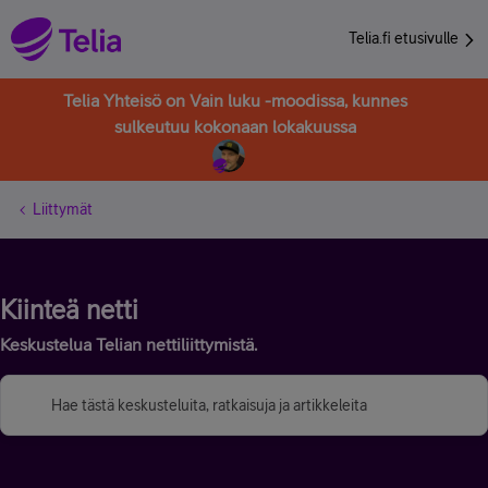
Telia.fi etusivulle
Telia Yhteisö on Vain luku -moodissa, kunnes
sulkeutuu kokonaan lokakuussa
Liittymät
Kiinteä netti
Keskustelua Telian nettiliittymistä.