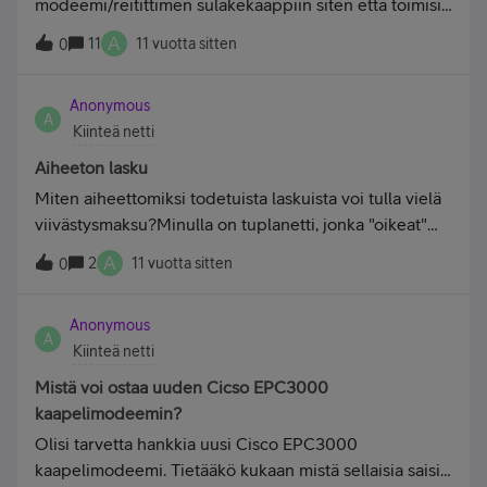
modeemi/reitittimen sulakekaappiin siten että toimisi
viihde sekä tietokone ja jos on muitakin laitteita mihin
A
11
11 vuotta sitten
0
nettiä tarvitsee ?
Anonymous
A
Kiinteä netti
Aiheeton lasku
Miten aiheettomiksi todetuista laskuista voi tulla vielä
viivästysmaksu?Minulla on tuplanetti, jonka "oikeat"
laskut menee suoraan e-maksuna mutta sen
A
2
11 vuotta sitten
0
lisäksisähköpostiin ilmestyy näitä ylimääräisiä
laskuja.Aluksi ylimääräiset menivät vielä
Anonymous
sellaiseensähköpostiin jota en käyttänyt ja
A
Kiinteä netti
seurauksena oli myöhemmin maksukehotus
lasku.Maksukehotus laskun jälkeen olen soittanut
Mistä voi ostaa uuden Cicso EPC3000
asiakaspalveluun, jossa laskut on
kaapelimodeemin?
todettuaiheettomiksi.Nyt viimeisin ylimääräinen lasku
Olisi tarvetta hankkia uusi Cisco EPC3000
tuli sentään oikeaan s-postiin !!!!!Asiakasnro 10 0434
kaapelimodeemi. Tietääkö kukaan mistä sellaisia saisi
9902 ja laskun nro 114 3519 7693Lisäksi haluan s-