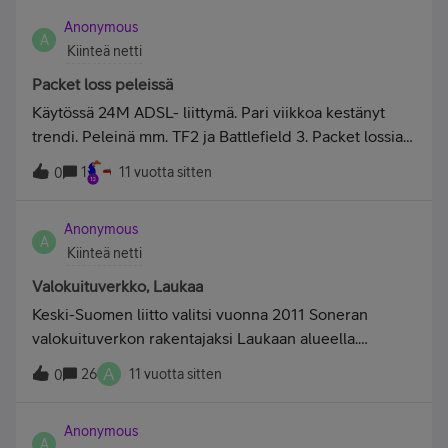
irtisanomaan liitymän. Nyt sitten tuli teiltä lasku missä
luvatusta (100Mbit/10Mbit).
Anonymous
karhutaan koko sopimuskauden kuukausimaksut (550
A
Kiinteä netti
€). Ei kai se voi näin mennä?? Pyytäisinkin
selvittelytyötä asian suhteen. Laskun numero
Packet loss peleissä
75606899.
Käytössä 24M ADSL- liittymä. Pari viikkoa kestänyt
trendi. Peleinä mm. TF2 ja Battlefield 3. Packet lossia
tulee jokaiselle ulkomaan servereille 10-20 %. Onko
1
11 vuotta sitten
0
tälle mitään tehtävissä Soneran päässä?
Anonymous
A
Kiinteä netti
Valokuituverkko, Laukaa
Keski-Suomen liitto valitsi vuonna 2011 Soneran
valokuituverkon rakentajaksi Laukaan alueella.
Tiedustelisinkin milloin valokuituverkon rakennustyöt
A
26
11 vuotta sitten
0
alkavat/ovat alkaneet ja milloin liittymiä aletaan
myymään käyttäjille. Asun Laukaan kirkonkylän
Anonymous
alueella, Kataanmäen/Kantolan uudella asuinalueelle
A