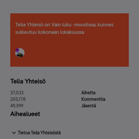
vika nyt Soneran päässä vai talon sisäverkossa?
Asunnossa on myös RJ-45 liittimet, joten 24 megan
liittymän mukana tuleva ADSL-modeemi vaikuttaa
hieman turhalle.
Telia Yhteisö on Vain luku -moodissa, kunnes
sulkeutuu kokonaan lokakuussa
Telia Yhteisö
37,033
Aihetta
205,178
Kommenttia
49,399
Jäsentä
Aihealueet
Tietoa Telia Yhteisöstä