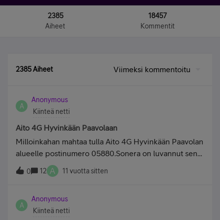
2385
18457
Aiheet
Kommentit
Viimeksi kommentoitu
2385 Aiheet
Anonymous
A
Kiinteä netti
Aito 4G Hyvinkään Paavolaan
Milloinkahan mahtaa tulla Aito 4G Hyvinkään Paavolan
alueelle postinumero 05880.Sonera on luvannut sen
elokuun aikana 2014,mutta ei vieläkään toimi.Alkaa
A
12
11 vuotta sitten
0
mennä kohta hermot.Vastaanottonopeus on aika hyvä
mutta tietokoneesta lähtevä nopeus on aivan
Anonymous
onneton.Huomasin sen äsken kun lähetin sähköpostin
A
Kiinteä netti
liitteenä pari kuvaa, niin sitä sai odottaa huomattavan