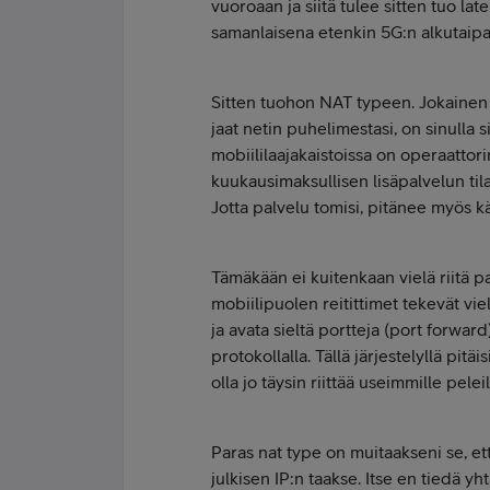
vuoroaan ja siitä tulee sitten tuo l
samanlaisena etenkin 5G:n alkutaipal
Sitten tuohon NAT typeen. Jokainen
jaat netin puhelimestasi, on sinulla s
mobiililaajakaistoissa on operaattor
kuukausimaksullisen lisäpalvelun tila
Jotta palvelu tomisi, pitänee myös k
Tämäkään ei kuitenkaan vielä riitä 
mobiilipuolen reitittimet tekevät viel
ja avata sieltä portteja (port forwar
protokollalla. Tällä järjestelyllä pitä
olla jo täysin riittää useimmille peleil
Paras nat type on muitaakseni se, ett
julkisen IP:n taakse. Itse en tiedä yh