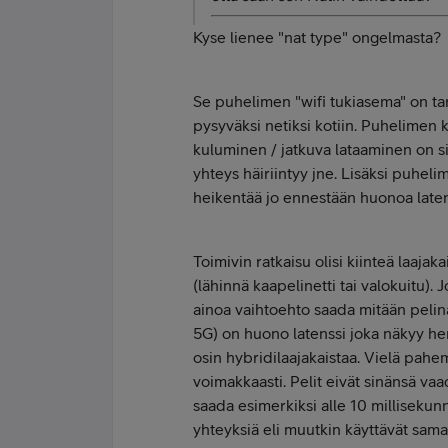
Kyse lienee "nat type" ongelmasta?
Se puhelimen "wifi tukiasema" on tar
pysyväksi netiksi kotiin. Puhelimen
kuluminen / jatkuva lataaminen on si
yhteys häiriintyy jne. Lisäksi puheli
heikentää jo ennestään huonoa latens
Toimivin ratkaisu olisi kiinteä laajaka
(lähinnä kaapelinetti tai valokuitu)
ainoa vaihtoehto saada mitään pelina
5G) on huono latenssi joka näkyy h
osin hybridilaajakaistaa. Vielä pahem
voimakkaasti. Pelit eivät sinänsä vaa
saada esimerkiksi alle 10 millisekunni
yhteyksiä eli muutkin käyttävät samaa