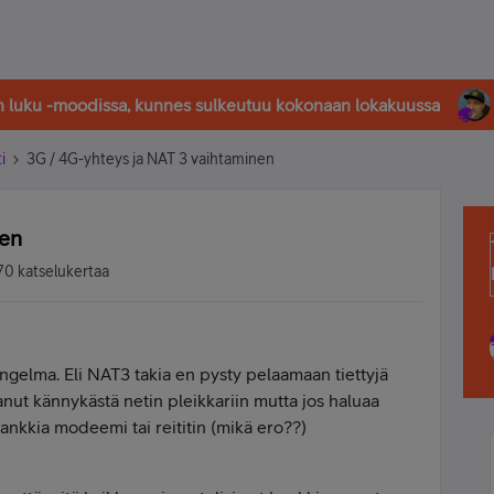
in luku -moodissa, kunnes sulkeutuu kokonaan lokakuussa
i
3G / 4G-yhteys ja NAT 3 vaihtaminen
nen
0 katselukertaa
gelma. Eli NAT3 takia en pysty pelaamaan tiettyjä
anut kännykästä netin pleikkariin mutta jos haluaa
ankkia modeemi tai reititin (mikä ero??)