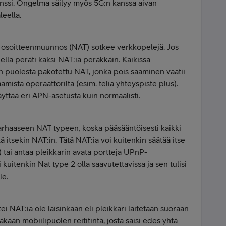
atenssi. Ongelma säilyy myös 5G:n kanssa aivan
eella.
 osoitteenmuunnos (NAT) sotkee verkkopelejä. Jos
iellä peräti kaksi NAT:ia peräkkäin. Kaikissa
in puolesta pakotettu NAT, jonka pois saaminen vaatii
amista operaattorilta (esim. telia yhteyspiste plus).
äyttää eri APN-asetusta kuin normaalisti.
parhaaseen NAT typeen, koska pääsääntöisesti kaikki
ä itsekin NAT:in. Tätä NAT:ia voi kuitenkin säätää itse
d) tai antaa pleikkarin avata portteja UPnP-
isi kuitenkin Nat type 2 olla saavutettavissa ja sen tulisi
le.
ei NAT:ia ole laisinkaan eli pleikkari laitetaan suoraan
täkään mobiilipuolen reititintä, josta saisi edes yhtä