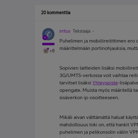
20 kommenttia
irritus
Tekstaaja
Puhelimen ja mobiilireitittimen ero 
määrittelmään portinohjauksia, mutta
+8
Sopivien laitteiden lisäksi mobiilireit
3G/UMTS-verkossa voit vaihtaa reiti
tarvitset lisäksi
Yhteyspiste
-lisäpalv
opengate. Muista myös määritellä tar
sisäverkon ip-osoitteeseen.
Mikäli aivan välttämättä haluat käytt
mahdollisuus toki on, että hankit VPN
puhelimen ja pelikonsolin väliin VPN