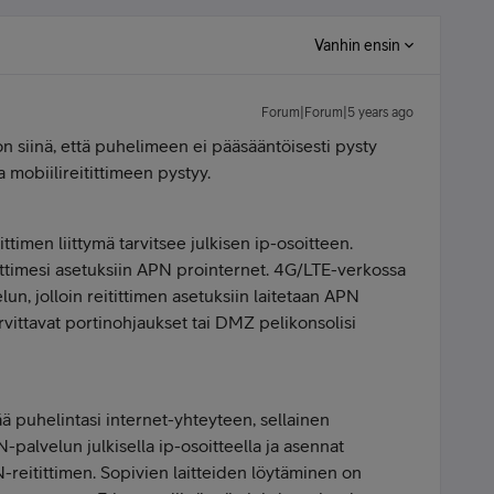
Vanhin ensin
Forum|Forum|5 years ago
on siinä, että puhelimeen ei pääsääntöisesti pysty
 mobiilireitittimeen pystyy.
ittimen liittymä tarvitsee julkisen ip-osoitteen.
ttimesi asetuksiin APN prointernet. 4G/LTE-verkossa
elun, jolloin reitittimen asetuksiin laitetaan APN
vittavat portinohjaukset tai DMZ pelikonsolisi
ää puhelintasi internet-yhteyteen, sellainen
-palvelun julkisella ip-osoitteella ja asennat
-reitittimen. Sopivien laitteiden löytäminen on