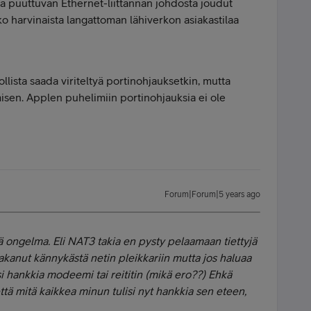
ta puuttuvan Ethernet-liittännän johdosta joudut
ko harvinaista langattoman lähiverkon asiakastilaa
sta saada viriteltyä portinohjauksetkin, mutta
misen. Applen puhelimiin portinohjauksia ei ole
Forum|Forum|5 years ago
 ongelma. Eli NAT3 takia en pysty pelaamaan tiettyjä
akanut kännykästä netin pleikkariin mutta jos haluaa
 hankkia modeemi tai reititin (mikä ero??) Ehkä
tä mitä kaikkea minun tulisi nyt hankkia sen eteen,