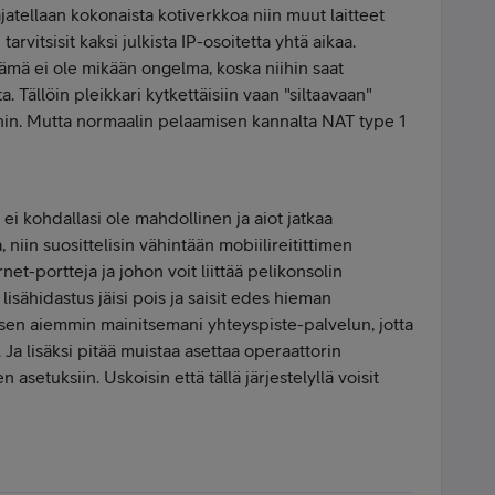
s ajatellaan kokonaista kotiverkkoa niin muut laitteet
 tarvitsisit kaksi julkista IP-osoitetta yhtä aikaa.
ä tämä ei ole mikään ongelma, koska niihin saat
a. Tällöin pleikkari kytkettäisiin vaan "siltaavaan"
ihin. Mutta normaalin pelaamisen kannalta NAT type 1
 ei kohdallasi ole mahdollinen ja aiot jatkaa
 niin suosittelisin vähintään mobiilireitittimen
net-portteja ja johon voit liittää pelikonsolin
lisähidastus jäisi pois ja saisit edes hieman
t sen aiemmin mainitsemani yhteyspiste-palvelun, jotta
. Ja lisäksi pitää muistaa asettaa operaattorin
asetuksiin. Uskoisin että tällä järjestelyllä voisit