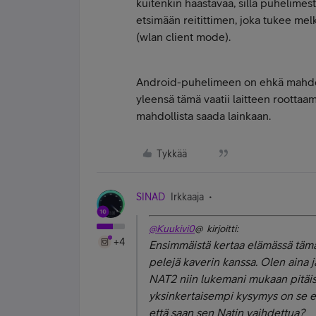
kuitenkin haastavaa, sillä puhelimes
etsimään reitittimen, joka tukee mel
(wlan client mode).
Android-puhelimeen on ehkä mahdolli
yleensä tämä vaatii laitteen roottaa
mahdollista saada lainkaan.
Tykkää
SINAD
Irkkaaja
@Kuukivi0
@ kirjoitti:
+4
Ensimmäistä kertaa elämässä tämä
pelejä kaverin kanssa. Olen aina j
NAT2 niin lukemani mukaan pitäisi
yksinkertaisempi kysymys on se et
että saan sen Natin vaihdettua?