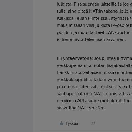
julkista IP:tä suoraan laitteille ja jo
tulisi aina pitää NAT:in takana, jolloin
Kaikissa Telian kiinteissä liittymiss
maksimissaan viisi julkista IP-osoitett
porttiin ja muut laitteet LAN-portte
ei liene tavoittelemisen arvoinen.
Eli yhteenvetona: Jos kiinteä liittymä
verkkopelaamita mobiililaajakaistalla,
hankkimista, sellaisen missä on ether
verkkokaapelilla. Tällöin wifin tuoma 
paremmat latenssit. Lisäksi tarvitse
saat operaattorin NAT:in pois välistä
neuvoma APN sinne mobiilireitittimen 
saavuttaa NAT type 2:n.
Tykkää