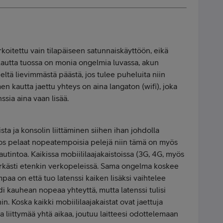
koitettu vain tilapäiseen satunnaiskäyttöön, eikä
 kautta tuossa on monia ongelmia luvassa, akun
eltä lievimmästä päästä, jos tulee puheluita niin
men kautta jaettu yhteys on aina langaton (wifi), joka
sia aina vaan lisää.
ista ja konsolin liittäminen siihen ihan johdolla
. Jos pelaat nopeatempoisia pelejä niin tämä on myös
utintoa. Kaikissa mobiililaajakaistoissa (3G, 4G, myös
erkästi etenkin verkopeleissä. Sama ongelma koskee
paa on että tuo latenssi kaiken lisäksi vaihtelee
di kauhean nopeaa yhteyttä, mutta latenssi tulisi
n. Koska kaikki mobiililaajakaistat ovat jaettuja
 liittymää yhtä aikaa, joutuu laitteesi odottelemaan