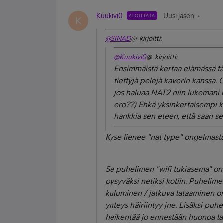
Kuukivi0
Uusi jäsen
ALOITTAJA
K
@SINAD
@ kirjoitti:
@Kuukivi0
@ kirjoitti:
Ensimmäistä kertaa elämässä t
tiettyjä pelejä kaverin kanssa.
jos haluaa NAT2 niin lukemani m
ero??) Ehkä yksinkertaisempi k
hankkia sen eteen, että saan s
Kyse lienee "nat type" ongelmast
Se puhelimen "wifi tukiasema" on 
pysyväksi netiksi kotiin. Puhelim
kuluminen / jatkuva lataaminen on 
yhteys häiriintyy jne. Lisäksi puhe
heikentää jo ennestään huonoa lat