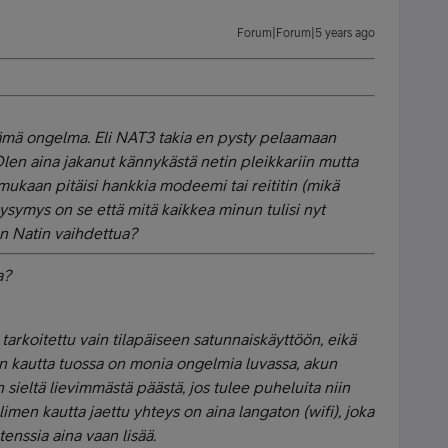
Forum|Forum|5 years ago
ämä ongelma. Eli NAT3 takia en pysty pelaamaan
 Olen aina jakanut kännykästä netin pleikkariin mutta
ukaan pitäisi hankkia modeemi tai reititin (mikä
ysymys on se että mitä kaikkea minun tulisi nyt
en Natin vaihdettua?
a?
tarkoitettu vain tilapäiseen satunnaiskäyttöön, eikä
en kautta tuossa on monia ongelmia luvassa, akun
sieltä lievimmästä päästä, jos tulee puheluita niin
limen kautta jaettu yhteys on aina langaton (wifi), joka
enssia aina vaan lisää.