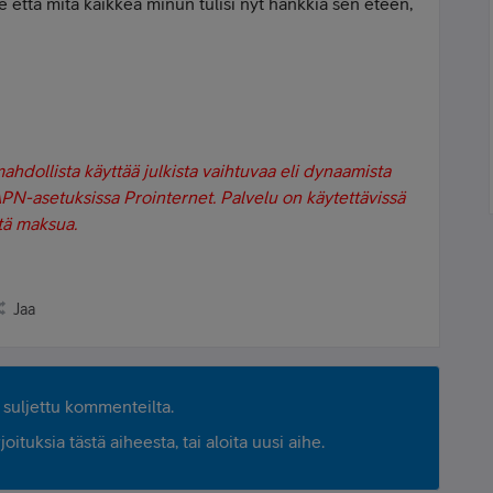
että mitä kaikkea minun tulisi nyt hankkia sen eteen,
ollista käyttää julkista vaihtuvaa eli dynaamista
 APN-asetuksissa Prointernet. Palvelu on käytettävissä
stä maksua.
Jaa
suljettu kommenteilta.
ituksia tästä aiheesta, tai aloita uusi aihe.