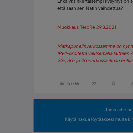
Ehkä yksinkertaisempi kysymys on se 
että saan sen Natin vaihdettua?
Muokkaus TeroRe 29.3.2021:
Matkapuhelinverkossamme on nyt mahd
IPv4-osoitetta valitsemalla laitteen
2G-, 3G- ja 4G-verkossa ilman erilli
Tykkää
Tämä aihe on 
Käytä hakua löytääksesi muita kirjo