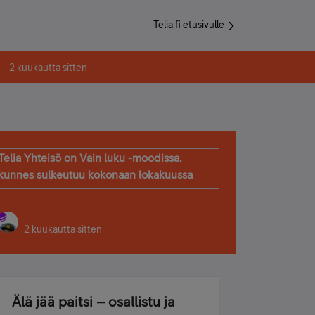
Telia.fi etusivulle
2 kuukautta sitten
Telia Yhteisö on Vain luku -moodissa,
kunnes sulkeutuu kokonaan lokakuussa
2 kuukautta sitten
Älä jää paitsi – osallistu ja