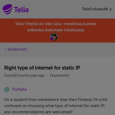
Telia.fi etusivulle
Telia Yhteisö on Vain luku -moodissa, kunnes
sulkeutuu kokonaan lokakuussa
Kiinteä netti
Right type of internet for static IP
Forum|Forum|4 years ago
1 kommentti
TheAlpha
T
I'm a student from somewhere else then Finland, I'm a bit
confused on choosing what type of internet for static IP,
any recommendations are welcomed!