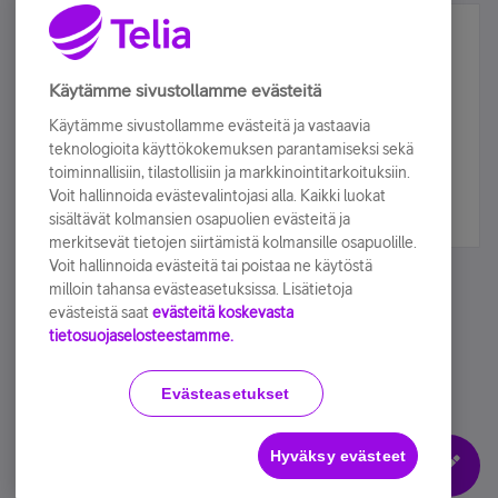
Älä jää paitsi – osallistu ja voita!
Tilaa Telian uutiskirje ja olet mukana arvonnassa.
Käytämme sivustollamme evästeitä
Samalla saat parhaat asiakasedut suoraan
Käytämme sivustollamme evästeitä ja vastaavia
sähköpostiisi.
teknologioita käyttökokemuksen parantamiseksi sekä
toiminnallisiin, tilastollisiin ja markkinointitarkoituksiin.
Voit hallinnoida evästevalintojasi alla. Kaikki luokat
Tilaa nyt
sisältävät kolmansien osapuolien evästeitä ja
merkitsevät tietojen siirtämistä kolmansille osapuolille.
Voit hallinnoida evästeitä tai poistaa ne käytöstä
milloin tahansa evästeasetuksissa. Lisätietoja
evästeistä saat
evästeitä koskevasta
tietosuojaselosteestamme.
Käyttöehdot
Accessibility statement
Evästeasetukset
Hyväksy evästeet
Evästeasetukset