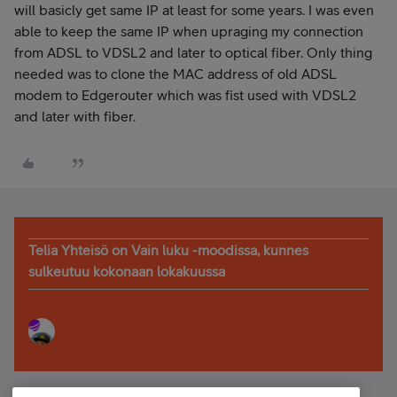
will basicly get same IP at least for some years. I was even
able to keep the same IP when upraging my connection
from ADSL to VDSL2 and later to optical fiber. Only thing
needed was to clone the MAC address of old ADSL
modem to Edgerouter which was fist used with VDSL2
and later with fiber.
Telia Yhteisö on Vain luku -moodissa, kunnes
sulkeutuu kokonaan lokakuussa