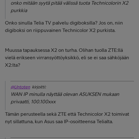
onko mitään syytä pitää välissä tuota Technicolorin X2
purkkia
Onko sinulla Telia TV palvelu digiboksilla? Jos on, niin
digiboksi on riippuvainen Technicolor X2 purkista.
Muussa tapauksessa X2 on turha. Olihan tuolla ZTE:llä
vielä erikseen virransyöttöyksikkö, eli se ei saa sähköjään
X2:lta?
@Untoten
kirjoitti:
WAN IP minulla näyttää olevan ASUKSEN mukaan
privaatti, 100.100xxx
Tämän perusteella sekä ZTE että Technicolor X2 toimivat
nyt sillattuna, kun Asus saa IP-osoitteensa Telialta.