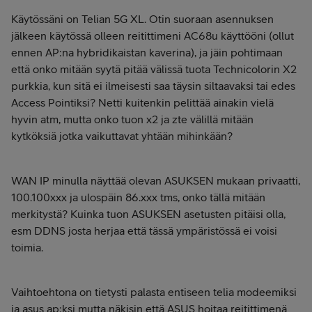
Käytössäni on Telian 5G XL. Otin suoraan asennuksen
jälkeen käytössä olleen reitittimeni AC68u käyttööni (ollut
ennen AP:na hybridikaistan kaverina), ja jäin pohtimaan
että onko mitään syytä pitää välissä tuota Technicolorin X2
purkkia, kun sitä ei ilmeisesti saa täysin siltaavaksi tai edes
Access Pointiksi? Netti kuitenkin pelittää ainakin vielä
hyvin atm, mutta onko tuon x2 ja zte välillä mitään
kytköksiä jotka vaikuttavat yhtään mihinkään?
WAN IP minulla näyttää olevan ASUKSEN mukaan privaatti,
100.100xxx ja ulospäin 86.xxx tms, onko tällä mitään
merkitystä? Kuinka tuon ASUKSEN asetusten pitäisi olla,
esm DDNS josta herjaa että tässä ympäristössä ei voisi
toimia.
Vaihtoehtona on tietysti palasta entiseen telia modeemiksi
ja asus ap:ksi mutta näkisin että ASUS hoitaa reitittimenä