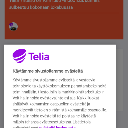
Telia Yhteisö on Vain luku -moodissa, kunnes
sulkeutuu kokonaan lokakuussa
Älä jää paitsi – osallistu ja voita!
Tilaa Telian uutiskirje ja olet mukana arvonnassa.
Käytämme sivustollamme evästeitä
Samalla saat parhaat asiakasedut suoraan
Käytämme sivustollamme evästeitä ja vastaavia
sähköpostiisi.
teknologioita käyttökokemuksen parantamiseksi sekä
toiminnallisiin, tilastollisiin ja markkinointitarkoituksiin.
Voit hallinnoida evästevalintojasi alla. Kaikki luokat
Tilaa nyt
sisältävät kolmansien osapuolien evästeitä ja
merkitsevät tietojen siirtämistä kolmansille osapuolille.
Voit hallinnoida evästeitä tai poistaa ne käytöstä
milloin tahansa evästeasetuksissa. Lisätietoja