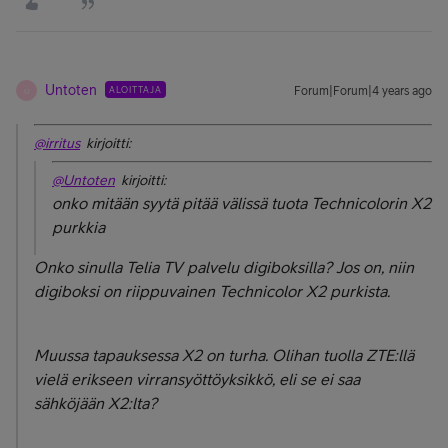
Untoten
ALOITTAJA
Forum|Forum|4 years ago
U
@irritus
kirjoitti:
@Untoten
kirjoitti:
onko mitään syytä pitää välissä tuota Technicolorin X2
purkkia
Onko sinulla Telia TV palvelu digiboksilla? Jos on, niin
digiboksi on riippuvainen Technicolor X2 purkista.
Muussa tapauksessa X2 on turha. Olihan tuolla ZTE:llä
vielä erikseen virransyöttöyksikkö, eli se ei saa
sähköjään X2:lta?