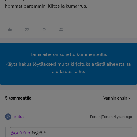
hommat paremmin. Kiitos ja kumarrus.
Tämä aihe on suljettu kommenteilta.
Käytä hakua löytääksesi muita kirjoituksia tästä aiheesta, tai
aloita uusi aihe.
5 kommenttia
Vanhin ensin
irritus
Forum|Forum|4 years ago
@Untoten
kirjoitti: