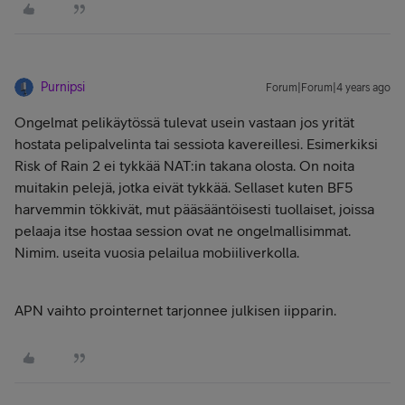
Purnipsi
Forum|Forum|4 years ago
Ongelmat pelikäytössä tulevat usein vastaan jos yrität
hostata pelipalvelinta tai sessiota kavereillesi. Esimerkiksi
Risk of Rain 2 ei tykkää NAT:in takana olosta. On noita
muitakin pelejä, jotka eivät tykkää. Sellaset kuten BF5
harvemmin tökkivät, mut pääsääntöisesti tuollaiset, joissa
pelaaja itse hostaa session ovat ne ongelmallisimmat.
Nimim. useita vuosia pelailua mobiiliverkolla.
APN vaihto prointernet tarjonnee julkisen iipparin.