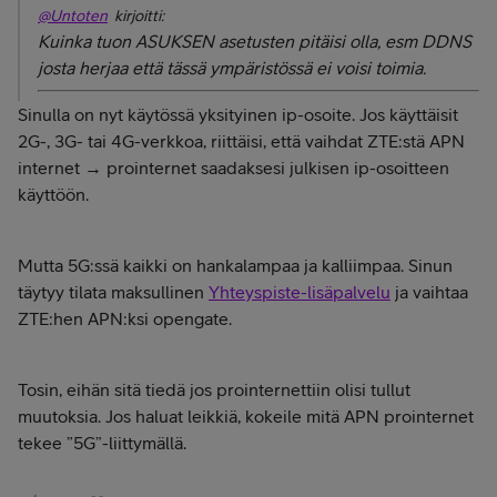
@Untoten
kirjoitti:
Kuinka tuon ASUKSEN asetusten pitäisi olla, esm DDNS
josta herjaa että tässä ympäristössä ei voisi toimia.
Sinulla on nyt käytössä yksityinen ip-osoite. Jos käyttäisit
2G-, 3G- tai 4G-verkkoa, riittäisi, että vaihdat ZTE:stä APN
internet → prointernet saadaksesi julkisen ip-osoitteen
käyttöön.
Mutta 5G:ssä kaikki on hankalampaa ja kalliimpaa. Sinun
täytyy tilata maksullinen
Yhteyspiste-lisäpalvelu
ja vaihtaa
ZTE:hen APN:ksi opengate.
Tosin, eihän sitä tiedä jos prointernettiin olisi tullut
muutoksia. Jos haluat leikkiä, kokeile mitä APN prointernet
tekee ”5G”-liittymällä.