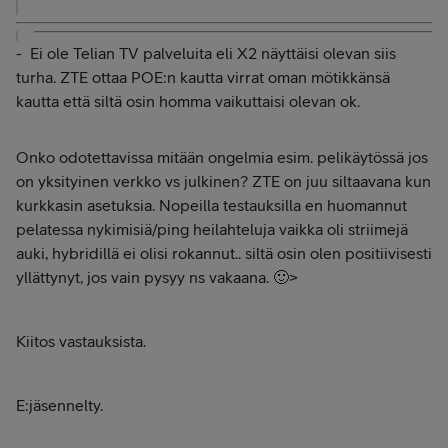
- Ei ole Telian TV palveluita eli X2 näyttäisi olevan siis
turha. ZTE ottaa POE:n kautta virrat oman mötikkänsä
kautta että siltä osin homma vaikuttaisi olevan ok.
Onko odotettavissa mitään ongelmia esim. pelikäytössä jos
on yksityinen verkko vs julkinen? ZTE on juu siltaavana kun
kurkkasin asetuksia. Nopeilla testauksilla en huomannut
pelatessa nykimisiä/ping heilahteluja vaikka oli striimejä
auki, hybridillä ei olisi rokannut.. siltä osin olen positiivisesti
yllättynyt, jos vain pysyy ns vakaana. 🙂>
Kiitos vastauksista.
E:jäsennelty.