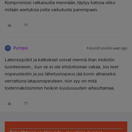
Kompromissi ratkaisuilla mennään, täytyy katsoa oliko
mitään asetuksia joilla vaikutusta parempaan.
Purnipsi
Forum|Forum|4 years ago
Latenssipiikit ja katkokset voivat mennä ihan mobiilin
luonteeseen... kun se ei ole ehdottoman vakaa. Jos teet
nopeustestin ja jos lähetysnopeus jää kovin alhaiseksi
verrattuna latausnopeuteen, niin syy on mitä
todennäköisimmin heikon kuuluvuuden aiheuttamaa.