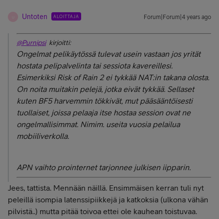
Untoten
ALOITTAJA
Forum|Forum|4 years ago
U
@Purnipsi
kirjoitti:
Ongelmat pelikäytössä tulevat usein vastaan jos yrität
hostata pelipalvelinta tai sessiota kavereillesi.
Esimerkiksi Risk of Rain 2 ei tykkää NAT:in takana olosta.
On noita muitakin pelejä, jotka eivät tykkää. Sellaset
kuten BF5 harvemmin tökkivät, mut pääsääntöisesti
tuollaiset, joissa pelaaja itse hostaa session ovat ne
ongelmallisimmat. Nimim. useita vuosia pelailua
mobiiliverkolla.
APN vaihto prointernet tarjonnee julkisen iipparin.
Jees, tattista. Mennään näillä. Ensimmäisen kerran tuli nyt
peleillä isompia latenssipiikkejä ja katkoksia (ulkona vähän
pilvistä..) mutta pitää toivoa ettei ole kauhean toistuvaa.