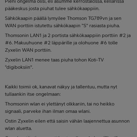
Pieni ongelma olisi, eli asumme kerrostalossa, kellarissa
pääkeskus josta piuhat tulee sähkökaappiin.
Sähkökaapin päällä lymyilee Thomson TG789vn ja sen
WAN porttiin istutettu sähkökaapin "S" rasiasta piuha.
Thomsonin LAN1 ja 2 portista sähkökaappiin porttiin #2 ja
#6. Makuuhuone #2 läppärille ja olohuone #6 tolle
Zyxelin WAN porttiin.
Zyxelin LAN1 menee taas piuha tohon Koti-TV
"digiboksiin".
Kaikki toimii ok, kanavat näkyy ja tallentuu, mutta nyt
tullaankin itse ongelmaan:
Thomsonin wlan ei ylettänyt olkkariin, tai no heikko
signaali, parveke ihan ilman omaa wlani.
Ostin Zyxelin eilen että saisin vähän laajennettua asunnon
wlan aluetta.