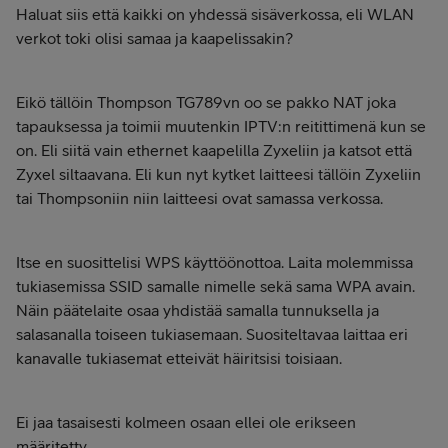
Haluat siis että kaikki on yhdessä sisäverkossa, eli WLAN
verkot toki olisi samaa ja kaapelissakin?
Eikö tällöin Thompson TG789vn oo se pakko NAT joka
tapauksessa ja toimii muutenkin IPTV:n reitittimenä kun se
on. Eli siitä vain ethernet kaapelilla Zyxeliin ja katsot että
Zyxel siltaavana. Eli kun nyt kytket laitteesi tällöin Zyxeliin
tai Thompsoniin niin laitteesi ovat samassa verkossa.
Itse en suosittelisi WPS käyttöönottoa. Laita molemmissa
tukiasemissa SSID samalle nimelle sekä sama WPA avain.
Näin päätelaite osaa yhdistää samalla tunnuksella ja
salasanalla toiseen tukiasemaan. Suositeltavaa laittaa eri
kanavalle tukiasemat etteivät häiritsisi toisiaan.
Ei jaa tasaisesti kolmeen osaan ellei ole erikseen
määritetty.