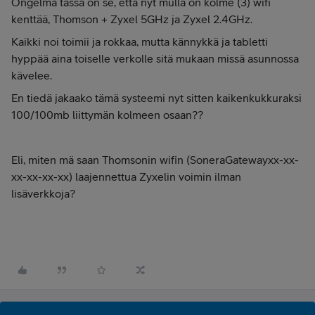
Ongelma tässä on se, että nyt mulla on kolme (3) wifi
kenttää, Thomson + Zyxel 5GHz ja Zyxel 2.4GHz.
Kaikki noi toimii ja rokkaa, mutta kännykkä ja tabletti
hyppää aina toiselle verkolle sitä mukaan missä asunnossa
kävelee.
En tiedä jakaako tämä systeemi nyt sitten kaikenkukkuraksi
100/100mb liittymän kolmeen osaan??
Eli, miten mä saan Thomsonin wifin (SoneraGatewayxx-xx-
xx-xx-xx-xx) laajennettua Zyxelin voimin ilman
lisäverkkoja?