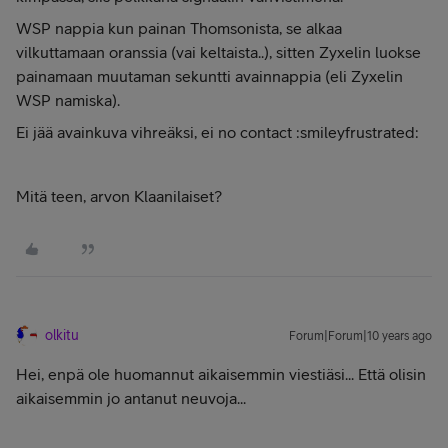
WSP nappia kun painan Thomsonista, se alkaa
vilkuttamaan oranssia (vai keltaista..), sitten Zyxelin luokse
painamaan muutaman sekuntti avainnappia (eli Zyxelin
WSP namiska).
Ei jää avainkuva vihreäksi, ei no contact :smileyfrustrated:
Mitä teen, arvon Klaanilaiset?
olkitu
Forum|Forum|10 years ago
Hei, enpä ole huomannut aikaisemmin viestiäsi... Että olisin
aikaisemmin jo antanut neuvoja...