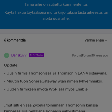
Tämä aihe on suljettu kommenteilta.
Käytä hakua löytääksesi muita kirjoituksia tästä aiheesta, tai
aloita uusi aihe.
6 kommenttia
Vanhin ensin
Dansku77
ALOITTAJA
Forum|Forum|10 years ago
D
Update:
- Uusin firmis Thomsonissa ja Thomsonin LAN4 siltaavana.
- Muutin tuon SoneraGateway wlan nimen lyhyemmäksi.
- Uuden firmiksen myötä WSP saa myös Enable
..mut silti en saa Zyxeliä toimimaan Thomsonin kanssa
kimpassa, siis pelkkänä signaalin vahvistimena.