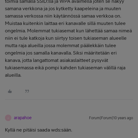
toimia samalla SSID:llä ja WPA avaimella joten se näkyy
samana verkkona ja jos kytketty kaapeleina ja muuten
samassa verkossa niin käytännössä samaa verkkoa on.
Muistaa kuitenkin laittaa eri kanavalle sillä muuten tulee
ongelmia. Molemmat tukiasemat kun lähettää samaa nimeä
niin ei tule katkoja kun siirtyy toisen tukiaseman alueelle
mutta raja alueilla jossa molemmat päälekkäin tulee
ongelmia jos samalla kanavalla. Siksi määritetään eri
kanava, jotta langattomat asiakaslaitteet pysyvät
tukiasemassa eikä pompi kahden tukiaseman välillä raja
alueilla.
arapahoe
Forum|Forum|10 years ago
A
Kyllä ne pitäisi saada wds:sään.