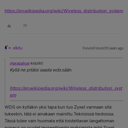
https://en.wikipedia.org/wiki/Wireless_distribution_system
olkitu
Forum|Forum|10 years ago
@arapahoe
kirjoitti:
Kyllä ne pitäisi saada wds:sään.
https://en.wikipedia.org/wiki/Wireless_distribution_syst
em
WDS on kylläkin yksi tapa kun tuo Zyxel varmaan sitä
tukeekin, tätä ei ainakaan mainittu Teknisissä tiedoissa.
Tässä tulee vain huomata että toistettavan langattoman
nopeus on puolet teoreettisesta maksimista mitä Zyxel