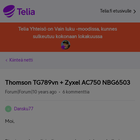
Telia.fi etusivulle
Telia Yhteisö on Vain luku -moodissa, kunnes
sulkeutuu kokonaan lokakuussa
Kiinteä netti
Thomson TG789vn + Zyxel AC750 NBG6503
Forum|Forum|10 years ago
6 kommenttia
Dansku77
D
Moi,