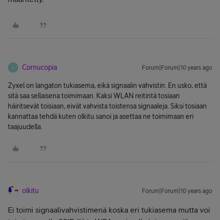
Cornucopia
Forum|Forum|10 years ago
C
Zyxel on langaton tukiasema, eikä signaalin vahvistin. En usko, että
sitä saa sellaisena toimimaan. Kaksi WLAN reitintä tosiaan
häiritsevät toisiaan, eivät vahvista toistensa signaaleja. Siksi tosiaan
kannattaa tehdä kuten olkitu sanoi ja asettaa ne toimimaan eri
taajuudella.
olkitu
Forum|Forum|10 years ago
Ei toimi signaalivahvistimenä koska eri tukiasema mutta voi