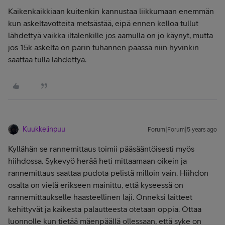
Kaikenkaikkiaan kuitenkin kannustaa liikkumaan enemmän
kun askeltavotteita metsästää, eipä ennen kelloa tullut
lähdettyä vaikka iltalenkille jos aamulla on jo käynyt, mutta
jos 15k askelta on parin tuhannen päässä niin hyvinkin
saattaa tulla lähdettyä.
Kuukkelinpuu
Forum|Forum|5 years ago
Kyllähän se rannemittaus toimii pääsääntöisesti myös
hiihdossa. Sykevyö herää heti mittaamaan oikein ja
rannemittaus saattaa pudota pelistä milloin vain. Hiihdon
osalta on vielä erikseen mainittu, että kyseessä on
rannemittaukselle haasteellinen laji. Onneksi laitteet
kehittyvät ja kaikesta palautteesta otetaan oppia. Ottaa
luonnolle kun tietää mäenpäällä ollessaan, että syke on