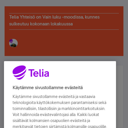
Telia Yhteisö on Vain luku -moodissa, kunnes
sulkeutuu kokonaan lokakuussa
Älä jää paitsi – osallistu ja voita!
Tilaa Telian uutiskirje ja olet mukana arvonnassa.
Käytämme sivustollamme evästeitä
Samalla saat parhaat asiakasedut suoraan
Käytämme sivustollamme evästeitä ja vastaavia
sähköpostiisi.
teknologioita käyttökokemuksen parantamiseksi sekä
toiminnallisiin, tilastollisiin ja markkinointitarkoituksiin.
Voit hallinnoida evästevalintojasi alla. Kaikki luokat
Tilaa nyt
sisältävät kolmansien osapuolien evästeitä ja
merkitsevät tietojen siirtämistä kolmansille osapuolille.