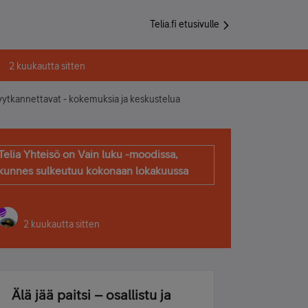
Telia.fi etusivulle
2 kuukautta sitten
tkannettavat - kokemuksia ja keskustelua
Telia Yhteisö on Vain luku -moodissa,
kunnes sulkeutuu kokonaan lokakuussa
2 kuukautta sitten
Älä jää paitsi – osallistu ja