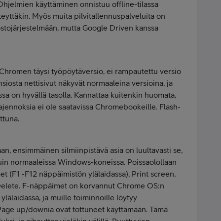
Ohjelmien käyttäminen onnistuu offline-tilassa
eyttäkin. Myös muita pilvitallennuspalveluita on
ostojärjestelmään, mutta Google Driven kanssa
hromen täysi työpöytäversio, ei rampautettu versio
siosta nettisivut näkyvät normaaleina versioina, ja
sa on hyvällä tasolla. Kannattaa kuitenkin huomata,
laajennoksia ei ole saatavissa Chromebookeille. Flash-
ttuna.
 ensimmäinen silmiinpistävä asia on luultavasti se,
kuin normaaleissa Windows-koneissa. Poissaolollaan
et (F1 -F12 näppäimistön ylälaidassa), Print screen,
Delete. F-näppäimet on korvannut Chrome OS:n
älaidassa, ja muille toiminnoille löytyy
 Page up/downia ovat tottuneet käyttämään. Tämä
uksi, ja aiheuttaa vieläkin välillä. Puuttuvien