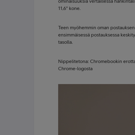
ominaisuuksia vertaillessa hankintal
11,6" kone.
Teen myöhemmin oman postauksen tuo
ensimmäisessä postauksessa keskit
tasolla.
Nippelitetona: Chromebookin erottaa
Chrome-logosta