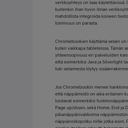
verkkoyhteys on taas käytettävissä. 
kuitenkin ihan hyvin ilman verkkoyht
mahdollista integroida koneen tied
toimivuus on parasta.
Chromebookien käyttämä selain on C
kuten vaikkapa tableteissa. Tämän an
yhteensopivuus eri palveluiden kans
että esimerkiksi Java ja Silverlight 
tuki selaimesta löytyy sisäänrakenne
Jos Chromebookin menee hankkimaan,
että näppäimistö on aika erilainen 
loistavat esimerkiksi funktionäppäim
Page up/down, sekä Home, End ja 
pikanäppäinvalikoima näppäimistön yl
näppäinoikopolku niille jotka esim.
ainakin itselleni aiheutti hakemista al