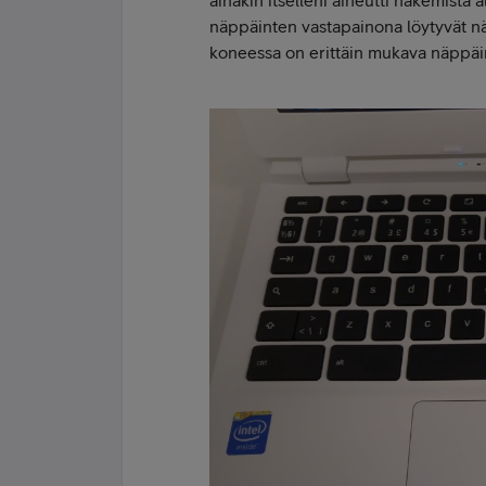
näppäinten vastapainona löytyvät nä
koneessa on erittäin mukava näppäi