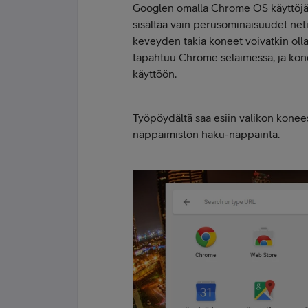
Googlen omalla Chrome OS käyttöjärj
sisältää vain perusominaisuudet net
keveyden takia koneet voivatkin olla
tapahtuu Chrome selaimessa, ja kone
käyttöön.
Työpöydältä saa esiin valikon konee
näppäimistön haku-näppäintä.