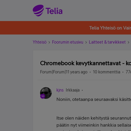
Telia Yhteisö on Va
Yhteisö
Foorumin etusivu
Laitteet & tarvikkeet
Chromebook kevytkannettavat - ko
Forum|Forum|11 years ago
10 kommenttia
77
kjns
Irkkaaja
Noniin, otetaanpa seuraavaksi käsi
Itse olen näiden kehitystä seurannut 
päätin nyt viimeinkin hankkia sellais