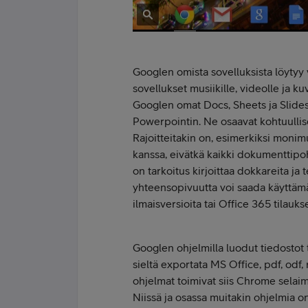
Googlen omista sovelluksista löytyy 
sovellukset musiikille, videolle ja k
Googlen omat Docs, Sheets ja Slides
Powerpointin. Ne osaavat kohtuullis
Rajoitteitakin on, esimerkiksi monim
kanssa, eivätkä kaikki dokumenttipo
on tarkoitus kirjoittaa dokkareita ja 
yhteensopivuutta voi saada käyttämäl
ilmaisversioita tai Office 365 tilauk
Googlen ohjelmilla luodut tiedostot 
sieltä exportata MS Office, pdf, odf, 
ohjelmat toimivat siis Chrome selai
Niissä ja osassa muitakin ohjelmia on