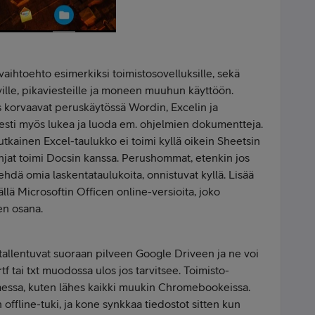
vaihtoehto esimerkiksi toimistosovelluksille, sekä
uville, pikaviesteille ja moneen muuhun käyttöön.
 korvaavat peruskäytössä Wordin, Excelin ja
esti myös lukea ja luoda em. ohjelmien dokumentteja.
utkainen Excel-taulukko ei toimi kyllä oikein Sheetsin
hjat toimi Docsin kanssa. Perushommat, etenkin jos
tehdä omia laskentataulukoita, onnistuvat kyllä. Lisää
lä Microsoftin Officen online-versioita, joko
sen osana.
tallentuvat suoraan pilveen Google Driveen ja ne voi
rtf tai txt muodossa ulos jos tarvitsee. Toimisto-
messa, kuten lähes kaikki muukin Chromebookeissa.
 offline-tuki, ja kone synkkaa tiedostot sitten kun