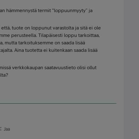
van hämmennystä termit “loppuunmyyty” ja
ttä, tuote on loppunut varastolta ja sitä ei ole
mme perusteella. Tilapäisesti loppu tarkoittaa,
ta, mutta tarkoituksemme on saada lisää
ajalta. Aina tuotetta ei kuitenkaan saada lisää
issä verkkokaupan saatavuustieto olisi ollut
lta?
Jaa