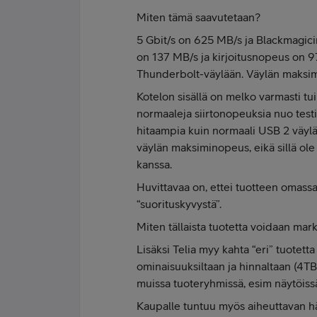
Miten tämä saavutetaan?
5 Gbit/s on 625 MB/s ja Blackmagic
on 137 MB/s ja kirjoitusnopeus on 9
Thunderbolt-väylään. Väylän maksimin
Kotelon sisällä on melko varmasti tu
normaaleja siirtonopeuksia nuo testin
hitaampia kuin normaali USB 2 väyl
väylän maksiminopeus, eikä sillä ol
kanssa.
Huvittavaa on, ettei tuotteen omass
“suorituskyvystä”.
Miten tällaista tuotetta voidaan mar
Lisäksi Telia myy kahta “eri” tuotett
ominaisuuksiltaan ja hinnaltaan (4TB 
muissa tuoteryhmissä, esim näytöissä
Kaupalle tuntuu myös aiheuttavan h