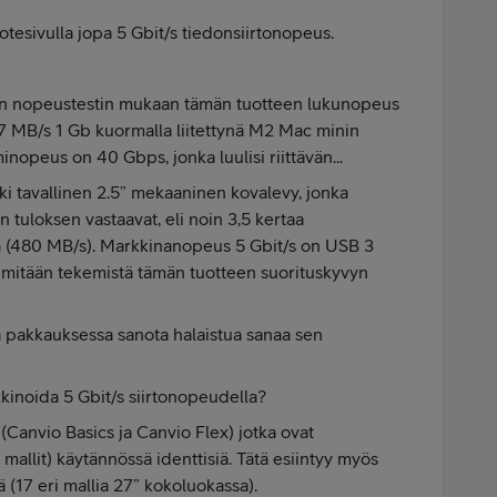
uotesivulla jopa 5 Gbit/s tiedonsiirtonopeus.
in nopeustestin mukaan tämän tuotteen lukunopeus
7 MB/s 1 Gb kuormalla liitettynä M2 Mac minin
opeus on 40 Gbps, jonka luulisi riittävän...
iki tavallinen 2.5” mekaaninen kovalevy, jonka
 tuloksen vastaavat, eli noin 3,5 kertaa
ä (480 MB/s). Markkinanopeus 5 Gbit/s on USB 3
e mitään tekemistä tämän tuotteen suorituskyvyn
a pakkauksessa sanota halaistua sanaa sen
kkinoida 5 Gbit/s siirtonopeudella?
a (Canvio Basics ja Canvio Flex) jotka ovat
mallit) käytännössä identtisiä. Tätä esiintyy myös
 (17 eri mallia 27” kokoluokassa).