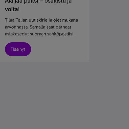
Älä jää paitsi – osallistu ja
voita!
Tilaa Telian uutiskirje ja olet mukana
arvonnassa. Samalla saat parhaat
asiakasedut suoraan sähköpostiisi.
Tilaa nyt