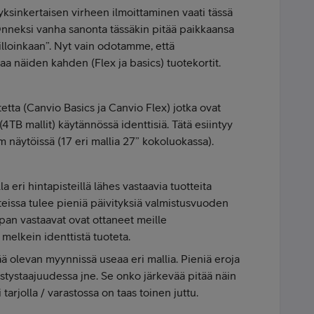
ä yksinkertaisen virheen ilmoittaminen vaati tässä
Onneksi vanha sanonta tässäkin pitää paikkaansa
loinkaan”. Nyt vain odotamme, että
a näiden kahden (Flex ja basics) tuotekortit.
tetta (Canvio Basics ja Canvio Flex) jotka ovat
(4TB mallit) käytännössä identtisiä. Tätä esiintyy
 näytöissä (17 eri mallia 27” kokoluokassa).
la eri hintapisteillä lähes vastaavia tuotteita
tteissa tulee pieniä päivityksiä valmistusvuoden
an vastaavat ovat ottaneet meille
 melkein identtistä tuoteta.
ää olevan myynnissä useaa eri mallia. Pieniä eroja
istystaajuudessa jne. Se onko järkevää pitää näin
tarjolla / varastossa on taas toinen juttu.