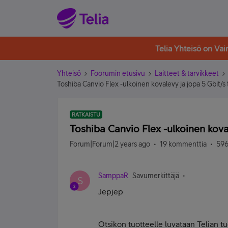
Telia Yhteisö on Va
Yhteisö
Foorumin etusivu
Laitteet & tarvikkeet
Toshiba Canvio Flex -ulkoinen kovalevy ja jopa 5 Gbit/s
RATKAISTU
Toshiba Canvio Flex -ulkoinen kova
Forum|Forum|2 years ago
19 kommenttia
596
SamppaR
Savumerkittäjä
S
Jepjep
Otsikon tuotteelle luvataan Telian t