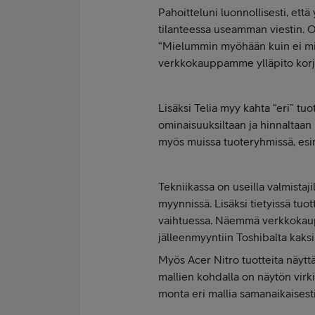
Pahoitteluni luonnollisesti, ett
tilanteessa useamman viestin. 
“Mielummin myöhään kuin ei mil
verkkokauppamme ylläpito korja
Lisäksi Telia myy kahta “eri” tuo
ominaisuuksiltaan ja hinnaltaan 
myös muissa tuoteryhmissä, esim
Tekniikassa on useilla valmistajil
myynnissä. Lisäksi tietyissä tuo
vaihtuessa. Näemmä verkkokaup
jälleenmyyntiin Toshibalta kaksi
Myös Acer Nitro tuotteita näytt
mallien kohdalla on näytön virk
monta eri mallia samanaikaisesti 