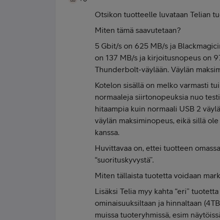
Otsikon tuotteelle luvataan Telian t
Miten tämä saavutetaan?
5 Gbit/s on 625 MB/s ja Blackmagic
on 137 MB/s ja kirjoitusnopeus on 9
Thunderbolt-väylään. Väylän maksimin
Kotelon sisällä on melko varmasti tu
normaaleja siirtonopeuksia nuo testin
hitaampia kuin normaali USB 2 väyl
väylän maksiminopeus, eikä sillä ol
kanssa.
Huvittavaa on, ettei tuotteen omass
“suorituskyvystä”.
Miten tällaista tuotetta voidaan mar
Lisäksi Telia myy kahta “eri” tuotett
ominaisuuksiltaan ja hinnaltaan (4TB 
muissa tuoteryhmissä, esim näytöissä