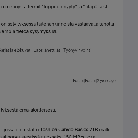
ämmennystä termit “loppuunmyyty” ja “tilapäisesti
on selvityksessä laitehankinnoista vastaavalla taholla
empia tietoa kysymyksiisi.
arjat ja elokuvat | Lapsilähettiläs | Työhyvinvointi
Forum|Forum|2 years ago
ityksestä oma-aloitteisesti.
n, jossa on testattu
Toshiba Canvio Basics
2TB malli.
 sai nopeustestissä tulokseksi 150 MB/s, joka