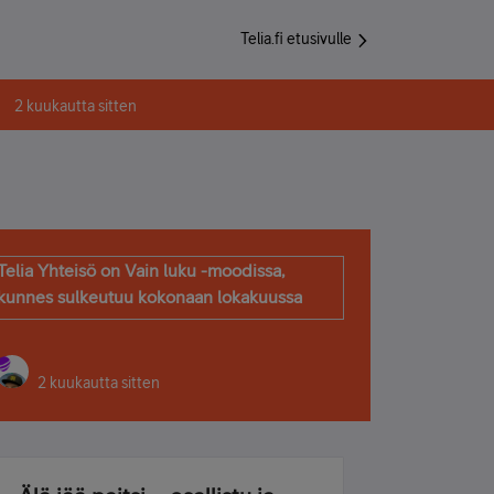
Telia.fi etusivulle
2 kuukautta sitten
Telia Yhteisö on Vain luku -moodissa,
kunnes sulkeutuu kokonaan lokakuussa
2 kuukautta sitten