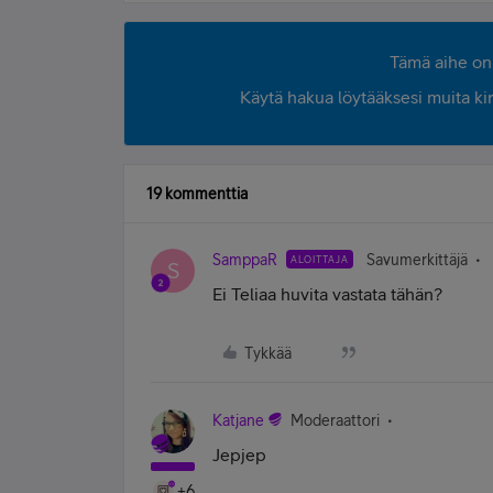
Tämä aihe on 
Käytä hakua löytääksesi muita kirjo
19 kommenttia
SamppaR
Savumerkittäjä
ALOITTAJA
S
Ei Teliaa huvita vastata tähän?
Tykkää
Katjane
Moderaattori
Jepjep
+6