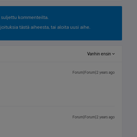
suljettu kommenteilta.
ituksia tästä aiheesta, tai aloita uusi aihe.
Vanhin ensin
Forum|Forum|2 years ago
Forum|Forum|2 years ago