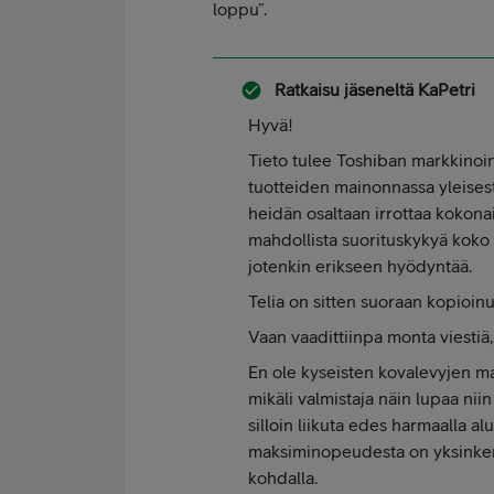
loppu”.
Ratkaisu jäseneltä
KaPetri
Hyvä!
Tieto tulee Toshiban markkinoin
tuotteiden mainonnassa yleisest
heidän osaltaan irrottaa kokonai
mahdollista suorituskykyä koko 
jotenkin erikseen hyödyntää.
Telia on sitten suoraan kopioinu
Vaan vaadittiinpa monta viestiä
En ole kyseisten kovalevyjen mat
mikäli valmistaja näin lupaa nii
silloin liikuta edes harmaalla al
maksiminopeudesta on yksinkert
kohdalla.