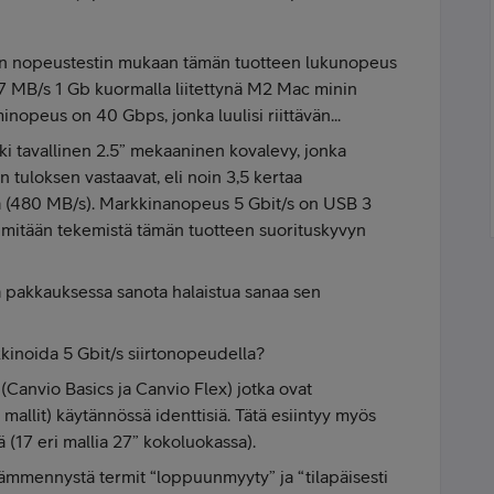
in nopeustestin mukaan tämän tuotteen lukunopeus
7 MB/s 1 Gb kuormalla liitettynä M2 Mac minin
opeus on 40 Gbps, jonka luulisi riittävän...
iki tavallinen 2.5” mekaaninen kovalevy, jonka
 tuloksen vastaavat, eli noin 3,5 kertaa
ä (480 MB/s). Markkinanopeus 5 Gbit/s on USB 3
e mitään tekemistä tämän tuotteen suorituskyvyn
a pakkauksessa sanota halaistua sanaa sen
kkinoida 5 Gbit/s siirtonopeudella?
a (Canvio Basics ja Canvio Flex) jotka ovat
mallit) käytännössä identtisiä. Tätä esiintyy myös
 (17 eri mallia 27” kokoluokassa).
ämmennystä termit “loppuunmyyty” ja “tilapäisesti