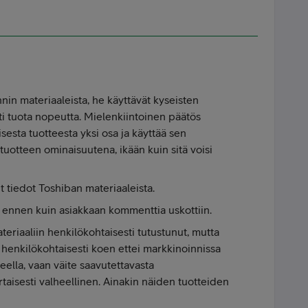
nin materiaaleista, he käyttävät kyseisten
i tuota nopeutta. Mielenkiintoinen päätös
sesta tuotteesta yksi osa ja käyttää sen
tuotteen ominaisuutena, ikään kuin sitä voisi
t tiedot Toshiban materiaaleista.
, ennen kuin asiakkaan kommenttia uskottiin.
eriaaliin henkilökohtaisesti tutustunut, mutta
n henkilökohtaisesti koen ettei markkinoinnissa
ueella, vaan väite saavutettavasta
aisesti valheellinen. Ainakin näiden tuotteiden