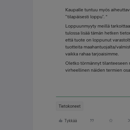
Kaupalle tuntuu myös aiheutta
“tilapäisesti loppu”. "
Loppuunmyyty meillä tarkoittaa e
tulossa lisää tämän hetken tieto
että tuote on loppunut varastol
tuotteita maahantuojalta/valmist
vaikka rahaa tarjoaisimme.
Oletko törmännyt tilanteeseen m
virheellinen näiden termien osa
Tietokoneet
Tykkää