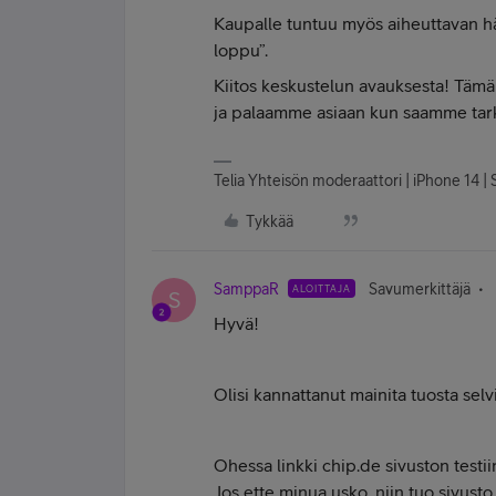
Kaupalle tuntuu myös aiheuttavan h
loppu”.
Kiitos keskustelun avauksesta! Tämä 
ja palaamme asiaan kun saamme tark
Telia Yhteisön moderaattori | iPhone 14 | S
Tykkää
SamppaR
Savumerkittäjä
ALOITTAJA
S
Hyvä!
Olisi kannattanut mainita tuosta selv
Ohessa linkki chip.de sivuston testii
Jos ette minua usko, niin tuo sivusto