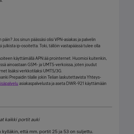
a.
päin? Jos sinun päässäsi olisi VPN-asiakas ja palvelin
si julkista ip-osoitetta. Toki, tällöin vastapäässä tulee olla
osoiteen käyttämällä APN:ää prointernet. Huomioi kuitenkin,
issä ainoastaan GSM- ja UMTS-verkoissa, joten joudut
t lisäksi verkkotilaksi UMTS/3G.
anki Prepaidin tilalle jokin Telian laskutettavista Yhteys-
isäpalvelu
asiakaspalvelusta ja aseta DWR-921 käyttämään
at kaikki portit auki
kylläkin, että mm. portit 25 ja 53 on suljettu.