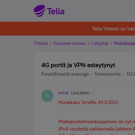
Telia Yhteisö on Va
Yhteisö
Foorumin etusivu
Liittymät
Mobiililaaja
4G portit ja VPN esteytynyt
Forum|Forum|6 years ago
5 kommenttia
512 
entiia
Uusi jäsen
E
Muokkaus TeroRe 29.3.2021:
Matkapuhelinverkossamme on nyt mahd
IPv4-osoitetta valitsemalla laitteen