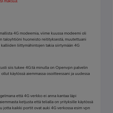
stä maksua.
allista 4G modeemia, viime kuussa modeemi oli
n taloyhtiöni huoneisto reitityksestä, muutettuani
alliiden liittymähintojen takia siirtymään 4G
sti siis tukee 4G:tä minulla on Openvpn palvelin
 ollut käytössä aiemmassa osoitteessani ja uudessa
gelmana että 4G verkko ei anna kantaa läpi
emmasta ketjusta että telialla on yrityksille käytössä
u jotta kaikki portit ovat auki 4G verkossa esim vpn