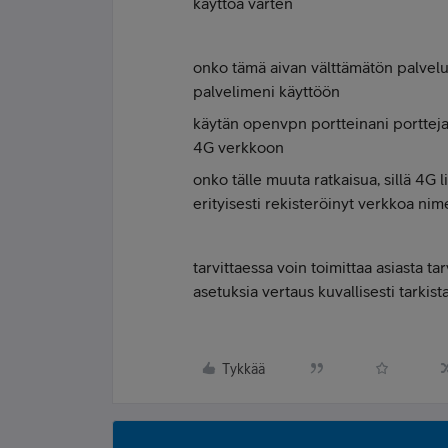
käyttöä varten
onko tämä aivan välttämätön palvelu
palvelimeni käyttöön
käytän openvpn portteinani portteja 
4G verkkoon
onko tälle muuta ratkaisua, sillä 4G l
erityisesti rekisteröinyt verkkoa nim
tarvittaessa voin toimittaa asiasta ta
asetuksia vertaus kuvallisesti tarkis
Tykkää