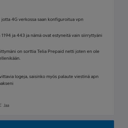
 jotta 4G verkossa saan konfiguroitua vpn
1194 ja 443 ja nämä ovat estyneitä vain siirryttyäni
iittymäni on sorttia Telia Prepaid netti joten en ole
ellenikään.
rvittavia logeja, saisinko myös palaute viestinä apn
taakseni
Jaa