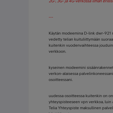
2G-, 3G- ja 4G-verkossa ilman erilli
---
Käytän modeemina D-link dwr-921 m
vedetty telian kuituliittymään suoraa
kuitenkin vuodenvaihteessa jouduin k
verkkoon.
kyseinen modeemini sisäänrakennetu
verkon-alaisessa palvelinkoneessani
osoitteessani.
uudessa osoitteessa kuitenkin on on
yhteyspisteeseen vpn verkkoa, luin ai
Telia Yhteyspiste maksullinen palvel