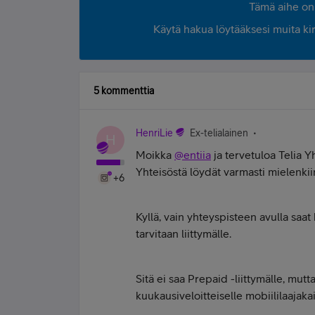
Tämä aihe on 
Käytä hakua löytääksesi muita kirjo
5 kommenttia
HenriLie
Ex-telialainen
H
Moikka
@entiia
ja tervetuloa Telia Y
Yhteisöstä löydät varmasti mielenkiint
+6
Kyllä, vain yhteyspisteen avulla saat
tarvitaan liittymälle.
Sitä ei saa Prepaid -liittymälle, mut
kuukausiveloitteiselle mobiililaajaka