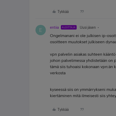
Tykkää
entiia
Uusi jäsen
ALOITTAJA
E
Ongelmanani ei ole julkisen ip-osoit
osoitteen muutokset julkiseen dyna
vpn palvelin asiakas suhteen kääntö 
johon palvelimessa yhdistetään on 
tämä siis tuhoaisi kokonaan vpn:än 
verkosta
kyseessä siis on ymmärrykseni muk
kiertäminen mitä ilmeisesti siis yhte
Tykkää