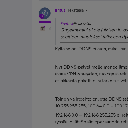
irritus
Tekstaaja
@entiia
@ kirjoitti:
+8
Ongelmanani ei ole julkisen ip-os
osoitteen muutokset julkiseen d
Kyllä se on. DDNS ei auta, mikäli sinu
Nyt DDNS-palvelimelle menee ilmeises
avata VPN-yhteyden, tuo cgnat-reitit
asiakkaista paketti olisi tarkoitus väli
Toinen vaihtoehto on, että DDNS:ssä 
10.255.255.255, 100.64.0.0 – 100.12
192.168.0.0 – 192.168.255.255 ei reit
tyssää jo lähtöpään operaattorin reiti