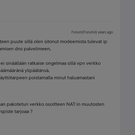
Forum|Forum|6 years ago
teen puute sillä olen sitonut modeemista tulevat ip
amisen dns palvelimeen,
ei sinäällään ratkaise ongelmaa sillä vpn verkko
päämääränä ylipäätänsä,
käyttötarpeen poistamalla minut haluamastani
aan pakotetun verkko osoitteen NAT:in muutosten
yspiste tarjoaa ?