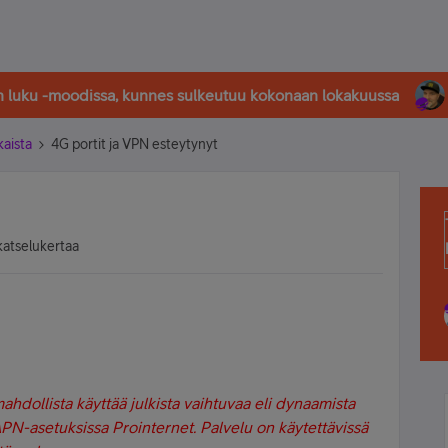
in luku -moodissa, kunnes sulkeutuu kokonaan lokakuussa
kaista
4G portit ja VPN esteytynyt
katselukertaa
ollista käyttää julkista vaihtuvaa eli dynaamista
 APN-asetuksissa Prointernet. Palvelu on käytettävissä