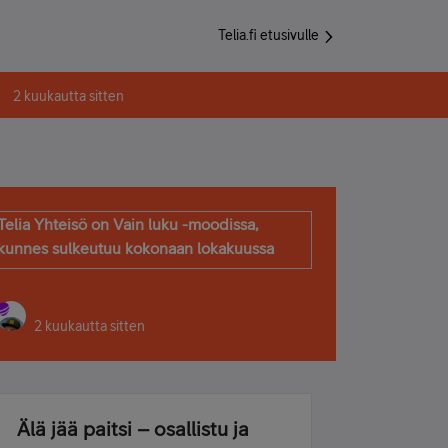
Telia.fi etusivulle
2 kuukautta sitten
Telia Yhteisö on Vain luku -moodissa,
kunnes sulkeutuu kokonaan lokakuussa
2 kuukautta sitten
Älä jää paitsi – osallistu ja