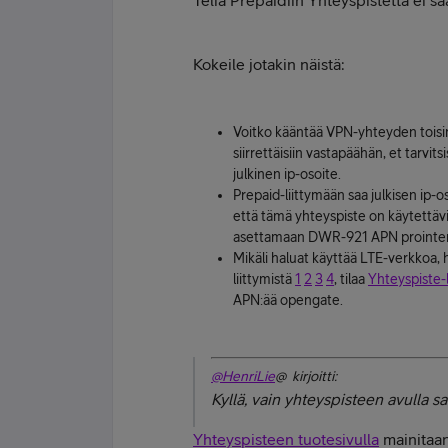
Telia Prepaidiin Yhteyspistettä ei sa
Kokeile jotakin näistä:
Voitko kääntää VPN-yhteyden toisin 
siirrettäisiin vastapäähän, et tarvitsi
julkinen ip-osoite.
Prepaid-liittymään saa julkisen ip-
että tämä yhteyspiste on käytettäv
asettamaan DWR-921 APN prointerne
Mikäli haluat käyttää LTE-verkkoa, h
liittymistä
1
2
3
4
, tilaa
Yhteyspiste-l
APN:ää opengate.
@HenriLie
@ kirjoitti:
Kyllä, vain yhteyspisteen avulla sa
Yhteyspisteen tuotesivulla
mainitaan 