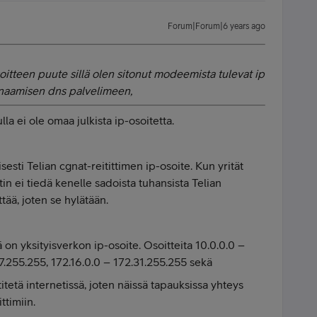
Forum|Forum|6 years ago
oitteen puute sillä olen sitonut modeemista tulevat ip
ynaamisen dns palvelimeen,
lla ei ole omaa julkista ip-osoitetta.
ti Telian cgnat-reitittimen ip-osoite. Kun yrität
in ei tiedä kenelle sadoista tuhansista Telian
ttää, joten se hylätään.
on yksityisverkon ip-osoite. Osoitteita 10.0.0.0 –
7.255.255, 172.16.0.0 – 172.31.255.255 sekä
itetä internetissä, joten näissä tapauksissa yhteys
ttimiin.