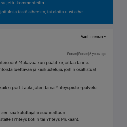
suljettu kommenteilta.
ituksia tästä aiheesta, tai aloita uusi aihe.
Vanhin ensin
Forum|Forum|6 years ago
hteisöön! Mukavaa kun päätit kirjoittaa tänne.
oista luettavaa ja keskusteluja, joihin osallistua!
 kaikki portit auki joten tämä Yhteyspiste -palvelu
ta sen saa kuluttajalle suunnattuun
istalle (Yhteys kotiin tai Yhteys Mukaan).