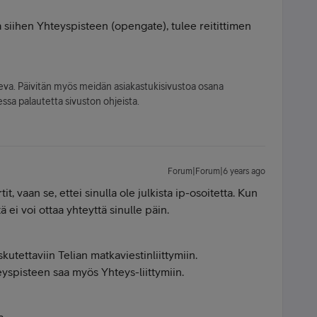
a siihen Yhteyspisteen (opengate), tulee reitittimen
leva. Päivitän myös meidän asiakastukisivustoa osana
ssa palautetta sivuston ohjeista.
Forum|Forum|6 years ago
t, vaan se, ettei sinulla ole julkista ip-osoitetta. Kun
tä ei voi ottaa yhteyttä sinulle päin.
skutettaviin Telian matkaviestinliittymiin.
teyspisteen saa myös Yhteys-liittymiin.