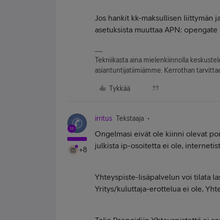
Jos hankit kk-maksullisen liittymän j
asetuksista muuttaa APN: opengate
Tekniikasta aina mielenkiinnolla keskuste
asiantuntijatiimiämme. Kerrothan tarvittae
Tykkää
irritus
Tekstaaja
Ongelmasi eivät ole kiinni olevat porti
julkista ip-osoitetta ei ole, internetis
+8
Yhteyspiste-lisäpalvelun voi tilata la
Yritys/kuluttaja-erottelua ei ole, Yh