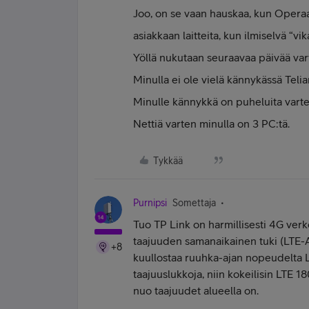
Joo, on se vaan hauskaa, kun Operaat
asiakkaan laitteita, kun ilmiselvä “v
Yöllä nukutaan seuraavaa päivää var
Minulla ei ole vielä kännykässä Telia
Minulle kännykkä on puheluita varten
Nettiä varten minulla on 3 PC:tä.
Tykkää
Purnipsi
Somettaja
Tuo TP Link on harmillisesti 4G verk
taajuuden samanaikainen tuki (LTE-
+8
kuullostaa ruuhka-ajan nopeudelta L
taajuuslukkoja, niin kokeilisin LTE 
nuo taajuudet alueella on.