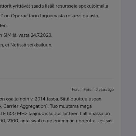
torit yrittävät saada lisää resursseja spekuloimalla
ika” on Operaattorin tarjoamasta resurssipulasta.
ten.
n SIM:iä, vasta 24.7.2023.
, ei Netissä seikkailuun.
Forum|Forum|3 years ago
on osalta noin v. 2014 tasoa. Siitä puuttuu usean
A, Carrier Aggregation). Tuo muutama mega
TE 800 MHz taajuudella. Jos laitteen hallinnassa on
1800, 2100, antaisivatko ne enemmän nopeutta. Jos siis