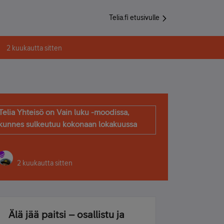
Telia.fi etusivulle
2 kuukautta sitten
Telia Yhteisö on Vain luku -moodissa,
kunnes sulkeutuu kokonaan lokakuussa
2 kuukautta sitten
Älä jää paitsi – osallistu ja