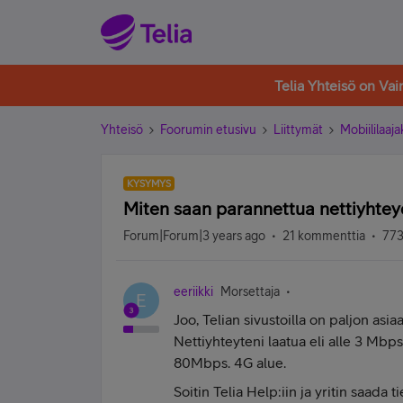
Telia Yhteisö on Va
Yhteisö
Foorumin etusivu
Liittymät
Mobiililaaja
KYSYMYS
Miten saan parannettua nettiyhte
Forum|Forum|3 years ago
21 kommenttia
773
eeriikki
Morsettaja
E
Joo, Telian sivustoilla on paljon as
Nettiyhteyteni laatua eli alle 3 Mbps 
80Mbps. 4G alue.
Soitin Telia Help:iin ja yritin saada 