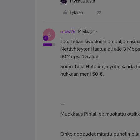
1 tykkää tästä
Tykkää
snow28
Meilaaja
S
Joo, Telian sivustoilla on paljon as
Nettiyhteyteni laatua eli alle 3 Mbps 
80Mbps. 4G alue.
Soitin Telia Help:iin ja yritin saada 
hukkaan meni 50 €.
--
Muokkaus PihlaHei: muokattu otsik
Onko nopeudet mitattu puhelimella 