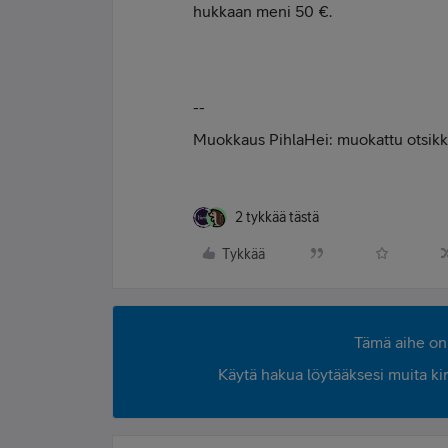
hukkaan meni 50 €.
--
Muokkaus PihlaHei: muokattu otsik
2 tykkää tästä
Tykkää
Tämä aihe on 
Käytä hakua löytääksesi muita kirjo