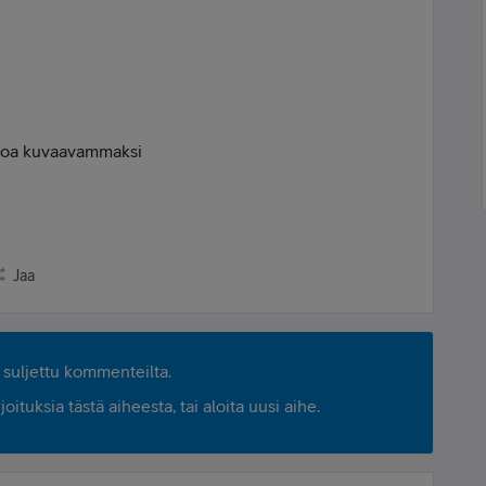
koa kuvaavammaksi
Jaa
suljettu kommenteilta.
ituksia tästä aiheesta, tai aloita uusi aihe.