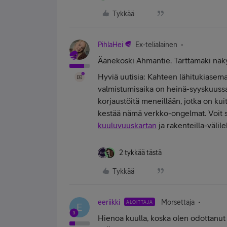
Tykkää
PihlaHei
Ex-telialainen
Äänekoski Ahmantie. Tärttämäki näky
Hyviä uutisia: Kahteen lähitukiasema
valmistumisaika on heinä-syyskuussa.
korjaustöitä meneillään, jotka on kuit
kestää nämä verkko-ongelmat. Voit s
kuuluvuuskartan
ja rakenteilla-välil
2 tykkää tästä
Tykkää
eeriikki
Morsettaja
ALOITTAJA
E
Hienoa kuulla, koska olen odottanu