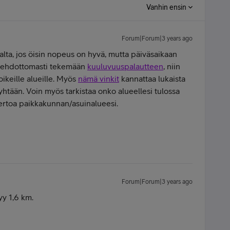
Vanhin ensin
Forum|Forum|3 years ago
lta, jos öisin nopeus on hyvä, mutta päiväsaikaan
en ehdottomasti tekemään
kuuluvuuspalautteen
, niin
keille alueille. Myös
nämä vinkit
kannattaa lukaista
at yhtään. Voin myös tarkistaa onko alueellesi tulossa
 kertoa paikkakunnan/asuinalueesi.
Forum|Forum|3 years ago
y 1,6 km.