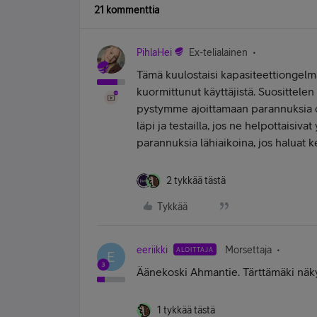
21 kommenttia
PihlaHei
Ex-telialainen
Tämä kuulostaisi kapasiteettiongelma
kuormittunut käyttäjistä. Suosittel
pystymme ajoittamaan parannuksia oi
läpi ja testailla, jos ne helpottaisiv
parannuksia lähiaikoina, jos haluat
2 tykkää tästä
Tykkää
eeriikki
Morsettaja
ALOITTAJA
E
Äänekoski Ahmantie. Tärttämäki näky
1 tykkää tästä