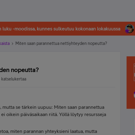
in luku -moodissa, kunnes sulkeutuu kokonaan lokakuussa
kaista
Miten saan parannettua nettiyhteyden nopeutta?
yden nopeutta?
 katselukertaa
iaa, mutta se tärkein uupuu: Miten saan parannettua
ei oikein päiväsaikaan riitä. Yöllä löytyy resursseja
tietoa, miten parannan yhteyksieni laatua, mutta