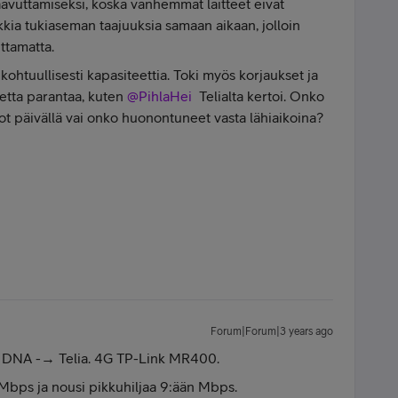
vuttamiseksi, koska vanhemmat laitteet eivät
kia tukiaseman taajuuksia samaan aikaan, jolloin
ttamatta.
kohtuullisesti kapasiteettia. Toki myös korjaukset ja
netta parantaa, kuten
@PihlaHei
Telialta kertoi. Onko
t päivällä vai onko huonontuneet vasta lähiaikoina?
Forum|Forum|3 years ago
ten DNA -→ Telia. 4G TP-Link MR400.
 Mbps ja nousi pikkuhiljaa 9:ään Mbps.