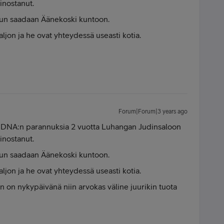
iinostanut.
 kun saadaan Äänekoski kuntoon.
ljon ja he ovat yhteydessä useasti kotia.
Forum|Forum|3 years ago
t DNA:n parannuksia 2 vuotta Luhangan Judinsaloon
iinostanut.
 kun saadaan Äänekoski kuntoon.
ljon ja he ovat yhteydessä useasti kotia.
an on nykypäivänä niin arvokas väline juurikin tuota