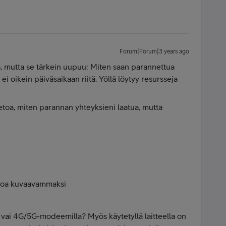
Forum|Forum|3 years ago
iaa, mutta se tärkein uupuu: Miten saan parannettua
ei oikein päiväsaikaan riitä. Yöllä löytyy resursseja
tietoa, miten parannan yhteyksieni laatua, mutta
koa kuvaavammaksi
vai 4G/5G-modeemilla? Myös käytetyllä laitteella on