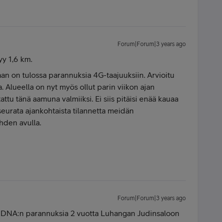
Forum|Forum|3 years ago
y 1,6 km.
an on tulossa parannuksia 4G-taajuuksiin. Arvioitu
 Alueella on nyt myös ollut parin viikon ajan
attu tänä aamuna valmiiksi. Ei siis pitäisi enää kauaa
eurata ajankohtaista tilannetta meidän
ehden avulla.
Forum|Forum|3 years ago
t DNA:n parannuksia 2 vuotta Luhangan Judinsaloon