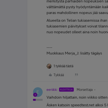
merkitystä parhaiden nopeuksien saa
välttämättä pysty hyödyntämään kaik
paras mahdollinen nopeus jää saavu
Alueella on Telian tukiasemissa ihan 
tukiasemien päivitykset voivat tilan
nuo nopeudet olleet aina noin huono
----
Muokkaus Merja_J: lisätty tägäys
1 tykkää tästä
Tykkää
eeriikki
Morsettaja
ALOITTAJA
E
Vaihdoin hiljattain, noin viikko sit
Äsken katsoin speedtest.net alkoi 5