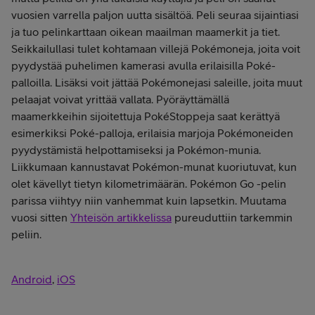
vuosien varrella paljon uutta sisältöä. Peli seuraa sijaintiasi
ja tuo pelinkarttaan oikean maailman maamerkit ja tiet.
Seikkailullasi tulet kohtamaan villejä Pokémoneja, joita voit
pyydystää puhelimen kamerasi avulla erilaisilla Poké-
palloilla. Lisäksi voit jättää Pokémonejasi saleille, joita muut
pelaajat voivat yrittää vallata. Pyöräyttämällä
maamerkkeihin sijoitettuja PokéStoppeja saat kerättyä
esimerkiksi Poké-palloja, erilaisia marjoja Pokémoneiden
pyydystämistä helpottamiseksi ja Pokémon-munia.
Liikkumaan kannustavat Pokémon-munat kuoriutuvat, kun
olet kävellyt tietyn kilometrimäärän. Pokémon Go -pelin
parissa viihtyy niin vanhemmat kuin lapsetkin. Muutama
vuosi sitten
Yhteisön artikkelissa
pureuduttiin tarkemmin
peliin.
Android
,
iOS