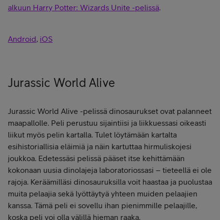
alkuun Harry Potter: Wizards Unite -pelissä
.
Android
,
iOS
Jurassic World Alive
Jurassic World Alive -pelissä dinosaurukset ovat palanneet
maapallolle. Peli perustuu sijaintiisi ja liikkuessasi oikeasti
liikut myös pelin kartalla. Tulet löytämään kartalta
esihistoriallisia eläimiä ja näin kartuttaa hirmuliskojesi
joukkoa. Edetessäsi pelissä pääset itse kehittämään
kokonaan uusia dinolajeja laboratoriossasi – tieteellä ei ole
rajoja. Keräämilläsi dinosauruksilla voit haastaa ja puolustaa
muita pelaajia sekä lyöttäytyä yhteen muiden pelaajien
kanssa. Tämä peli ei sovellu ihan pienimmille pelaajille,
koska peli voi olla välillä hieman raaka.