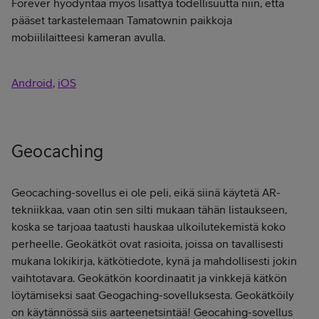
Forever hyödyntää myös lisättyä todellisuutta niin, että
pääset tarkastelemaan Tamatownin paikkoja
mobiililaitteesi kameran avulla.
Android
,
iOS
Geocaching‪
Geocaching‪-sovellus ei ole peli, eikä siinä käytetä AR-
tekniikkaa, vaan otin sen silti mukaan tähän listaukseen,
koska se tarjoaa taatusti hauskaa ulkoilutekemistä koko
perheelle. Geokätköt ovat rasioita, joissa on tavallisesti
mukana lokikirja, kätkötiedote, kynä ja mahdollisesti jokin
vaihtotavara. Geokätkön koordinaatit ja vinkkejä kätkön
löytämiseksi saat Geogaching-sovelluksesta. Geokätköily
on käytännössä siis aarteenetsintää! Geocahing-sovellus