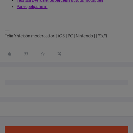
Testissä Everdale: Supercellin uutuus mobiilipeli
Paras pelipuhelin
Telia Yhteisön moderaattori | iOS | PC | Nintendo | ( ͡° ͜ʖ ͡°)