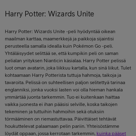
Harry Potter: Wizards Unite
Harry Potter: Wizards Unite -peli hyödyntää oikean
maailman karttaa, maamerkkejä ja paikkoja sijaintisi
perusteella samalla idealla kuin Pokémon Go -peli.
Yhtäläisyydet selittää se, että kumpikin peli on saman
pelialan yrityksen Nianticin käsialaa. Harry Potter pelissä
luot oman avatarin, joka liikkuu kartalla, kun sinä liikut. Tulet
kohtaamaan Harry Potterista tuttuja hahmoja, taikoja ja
tavaroita. Pelissä on suhteellisen paljon selitettyä tarinaa
englanniksi, jonka vuoksi lasten voi olla hieman hankala
ymmärtää juonta tarkemmin. Tuo ei kuitenkaan haittaa
vaikka juonesta ei ihan pääsisi selville, koska taikojen
tekeminen ja tuttuihin hahmoihin sekä otuksiin
törmääminen on riemastuttavaa. Päivittäiset tehtävät
houkuttelevat palaamaan pelin pariin. Yhteisöstämme
löydät oppaan, jossa kerrotaan tarkemmin,
kuinka pääset