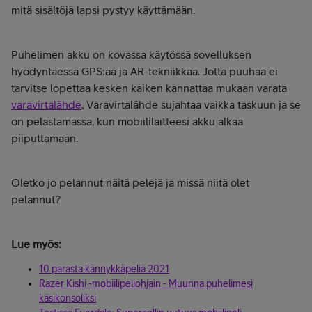
mitä sisältöjä lapsi pystyy käyttämään.
Puhelimen akku on kovassa käytössä sovelluksen
hyödyntäessä GPS:ää ja AR-tekniikkaa. Jotta puuhaa ei
tarvitse lopettaa kesken kaiken kannattaa mukaan varata
varavirtalähde
. Varavirtalähde sujahtaa vaikka taskuun ja se
on pelastamassa, kun mobiililaitteesi akku alkaa
piiputtamaan.
Oletko jo pelannut näitä pelejä ja missä niitä olet
pelannut?
Lue myös:
10 parasta kännykkäpeliä 2021
Razer Kishi -mobiilipeliohjain - Muunna puhelimesi
käsikonsoliksi