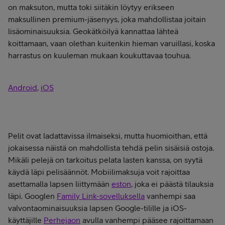
on maksuton, mutta toki siitäkin löytyy erikseen
maksullinen premium-jäsenyys, joka mahdollistaa joitain
lisäominaisuuksia. Geokätköilyä kannattaa lähteä
koittamaan, vaan olethan kuitenkin hieman varuillasi, koska
harrastus on kuuleman mukaan koukuttavaa touhua.
Android
,
iOS
Pelit ovat ladattavissa ilmaiseksi, mutta huomioithan, että
jokaisessa näistä on mahdollista tehdä pelin sisäisiä ostoja.
Mikäli pelejä on tarkoitus pelata lasten kanssa, on syytä
käydä läpi pelisäännöt. Mobiilimaksuja voit rajoittaa
asettamalla lapsen liittymään
eston
, joka ei päästä tilauksia
läpi. Googlen
Family Link-sovelluksella
vanhempi saa
valvontaominaisuuksia lapsen Google-tilille ja iOS-
käyttäjille
Perhejaon
avulla vanhempi pääsee rajoittamaan