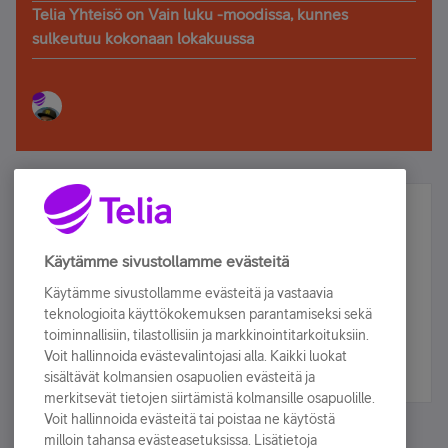
Telia Yhteisö on Vain luku -moodissa, kunnes
sulkeutuu kokonaan lokakuussa
Älä jää paitsi – osallistu ja voita!
Tilaa Telian uutiskirje ja olet mukana arvonnassa.
Käytämme sivustollamme evästeitä
Samalla saat parhaat asiakasedut suoraan
Käytämme sivustollamme evästeitä ja vastaavia
sähköpostiisi.
teknologioita käyttökokemuksen parantamiseksi sekä
toiminnallisiin, tilastollisiin ja markkinointitarkoituksiin.
Voit hallinnoida evästevalintojasi alla. Kaikki luokat
Tilaa nyt
sisältävät kolmansien osapuolien evästeitä ja
merkitsevät tietojen siirtämistä kolmansille osapuolille.
Voit hallinnoida evästeitä tai poistaa ne käytöstä
milloin tahansa evästeasetuksissa. Lisätietoja