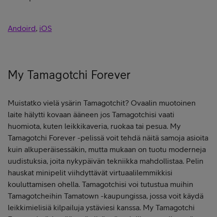
Andoird
,
iOS
My Tamagotchi Forever
Muistatko vielä ysärin Tamagotchit? Ovaalin muotoinen
laite hälytti kovaan ääneen jos Tamagotchisi vaati
huomiota, kuten leikkikaveria, ruokaa tai pesua. My
Tamagotchi Forever -pelissä voit tehdä näitä samoja asioita
kuin alkuperäisessäkin, mutta mukaan on tuotu moderneja
uudistuksia, joita nykypäivän tekniikka mahdollistaa. Pelin
hauskat minipelit viihdyttävät virtuaalilemmikkisi
kouluttamisen ohella. Tamagotchisi voi tutustua muihin
Tamagotcheihin Tamatown -kaupungissa, jossa voit käydä
leikkimielisiä kilpailuja ystäviesi kanssa. My Tamagotchi