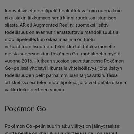
Innovatiiviset mobiilipelit houkuttelevat niin nuoria kuin
aikuisiakin liikkumaan nenä kiinni ruudussa istumisen
sijasta. AR eli Augmented Reality, suomeksi lisätty
todellisuus on avannut riemastuttavia mahdollisuuksia
mobiilipeleille, kun oikea maailma on tuotu
virtuaalitodellisuuteen. Tekniikka tuli tutuksi monelle
meistä supersuositun Pokémon Go -mobiilipelin myötä
vuonna 2016. Huikean suosion saavuttaneessa Pokémon
Go -pelissä yhdistyi liikunta ja yhteisöllisyys, joita lisätyn
todellisuuden pelit parhaimmillaan tarjoavatkin. Tässä
artikkelissa esittelen mobiilipelejä, joita voit pelata ulkona
vaikka koko perheen voimin.
Pokémon Go
Pokémon Go -pelin suurin alku villitys on jäänyt taakse,
mutta pelillä on yhä lukuisia käyttäjiä ja peli on saanut