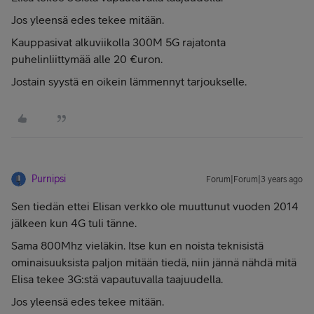
Jos yleensä edes tekee mitään.
Kauppasivat alkuviikolla 300M 5G rajatonta
puhelinliittymää alle 20 €uron.
Jostain syystä en oikein lämmennyt tarjoukselle.
Purnipsi
Forum|Forum|3 years ago
Sen tiedän ettei Elisan verkko ole muuttunut vuoden 2014
jälkeen kun 4G tuli tänne.
Sama 800Mhz vieläkin. Itse kun en noista teknisistä
ominaisuuksista paljon mitään tiedä, niin jännä nähdä mitä
Elisa tekee 3G:stä vapautuvalla taajuudella.
Jos yleensä edes tekee mitään.