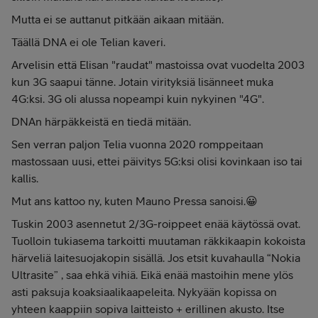
Mutta ei se auttanut pitkään aikaan mitään.
Täällä DNA ei ole Telian kaveri.
Arvelisin että Elisan "raudat" mastoissa ovat vuodelta 2003
kun 3G saapui tänne. Jotain virityksiä lisänneet muka
4G:ksi. 3G oli alussa nopeampi kuin nykyinen "4G".
DNAn härpäkkeistä en tiedä mitään.
Sen verran paljon Telia vuonna 2020 romppeitaan
mastossaan uusi, ettei päivitys 5G:ksi olisi kovinkaan iso tai
kallis.
Mut ans kattoo ny, kuten Mauno Pressa sanoisi.😀
Tuskin 2003 asennetut 2/3G-roippeet enää käytössä ovat.
Tuolloin tukiasema tarkoitti muutaman räkkikaapin kokoista
härveliä laitesuojakopin sisällä. Jos etsit kuvahaulla “Nokia
Ultrasite” , saa ehkä vihiä. Eikä enää mastoihin mene ylös
asti paksuja koaksiaalikaapeleita. Nykyään kopissa on
yhteen kaappiin sopiva laitteisto + erillinen akusto. Itse