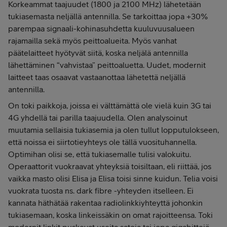
Korkeammat taajuudet (1800 ja 2100 MHz) lähetetään
tukiasemasta neljällä antennilla. Se tarkoittaa jopa +30%
parempaa signaali-kohinasuhdetta kuuluvuusalueen
rajamailla sekä myös peittoalueita. Myös vanhat
päätelaitteet hyötyvät siitä, koska neljälä antennilla
lähettäminen “vahvistaa” peittoaluetta. Uudet, modernit
laitteet taas osaavat vastaanottaa lähetettä neljällä
antennilla.
On toki paikkoja, joissa ei välttämättä ole vielä kuin 3G tai
4G yhdellä tai parilla taajuudella. Olen analysoinut
muutamia sellaisia tukiasemia ja olen tullut lopputulokseen,
että noissa ei siirtotieyhteys ole tällä vuosituhannella.
Optimihan olisi se, että tukiasemalle tulisi valokuitu.
Operaattorit vuokraavat yhteyksiä toisiltaan, eli riittää, jos
vaikka masto olisi Elisa ja Elisa toisi sinne kuidun. Telia voisi
vuokrata tuosta ns. dark fibre -yhteyden itselleen. Ei
kannata häthätää rakentaa radiolinkkiyhteyttä johonkin
tukiasemaan, koska linkeissäkin on omat rajoitteensa. Toki