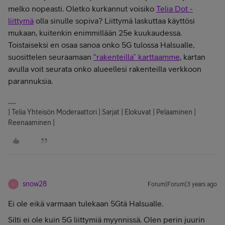
melko nopeasti. Oletko kurkannut voisiko
Telia Dot -
liittymä
olla sinulle sopiva? Liittymä laskuttaa käyttösi
mukaan, kuitenkin enimmillään 25e kuukaudessa.
Toistaiseksi en osaa sanoa onko 5G tulossa Halsualle,
suosittelen seuraamaan
“rakenteilla” karttaamme
, kartan
avulla voit seurata onko alueellesi rakenteilla verkkoon
parannuksia.
| Telia Yhteisön Moderaattori | Sarjat | Elokuvat | Pelaaminen |
Reenaaminen |
snow28
Forum|Forum|3 years ago
S
Ei ole eikä varmaan tulekaan 5Gtä Halsualle.
Silti ei ole kuin 5G liittymiä myynnissä. Olen perin juurin