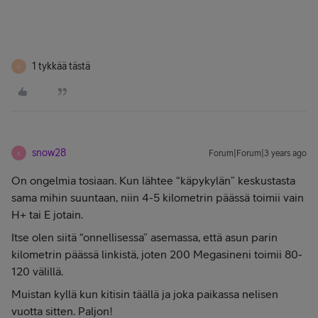
1 tykkää tästä
P
snow28
Forum|Forum|3 years ago
S
On ongelmia tosiaan. Kun lähtee “käpykylän” keskustasta
sama mihin suuntaan, niin 4-5 kilometrin päässä toimii vain
H+ tai E jotain.
Itse olen siitä “onnellisessa” asemassa, että asun parin
kilometrin päässä linkistä, joten 200 Megasineni toimii 80-
120 välillä.
Muistan kyllä kun kitisin täällä ja joka paikassa nelisen
vuotta sitten. Paljon!