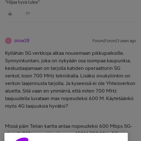
"Hiljaa hyvä tulee".
snow28
Forum|Forum|3 years ago
S
Kyllähän 5G verkkoja alkaa nousemaan pikkupaikoille.
Synnyinkuntani, joka on nykyään osa isompaa kaupunkia,
keskustaajamaan on tarjolla kahden operaattorin 5G
verkot, tosin 700 MHz tekniikalla. Lisäksi sivukyliinkin on
verkon laajennusta tarjolla. Ja kyseessä ei ole Yhteisverkon
aluetta. Sitä vaan en ymmärrä, että miten 700 MHz
taajuudella luvataan max nopeudeksi 600 M. Käytetäänkö
myös 4G taajuuksia hyväksi?
Missä päin Telian kartta antaa nopeudeksi 600 Mbps 5G-
alueella? Yleisin mitä näkee on 450M 700 MHz 5G-
alueilla, joka sekin on monessa tapauksessa liioittelua,