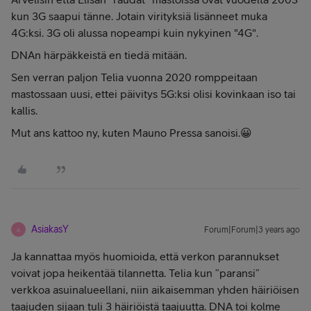
kun 3G saapui tänne. Jotain virityksiä lisänneet muka
4G:ksi. 3G oli alussa nopeampi kuin nykyinen "4G".
DNAn härpäkkeistä en tiedä mitään.
Sen verran paljon Telia vuonna 2020 romppeitaan
mastossaan uusi, ettei päivitys 5G:ksi olisi kovinkaan iso tai
kallis.
Mut ans kattoo ny, kuten Mauno Pressa sanoisi.😀
AsiakasY
Forum|Forum|3 years ago
A
Ja kannattaa myös huomioida, että verkon parannukset
voivat jopa heikentää tilannetta. Telia kun ”paransi”
verkkoa asuinalueellani, niin aikaisemman yhden häiriöisen
taajuden sijaan tuli 3 häiriöistä taajuutta. DNA toi kolme