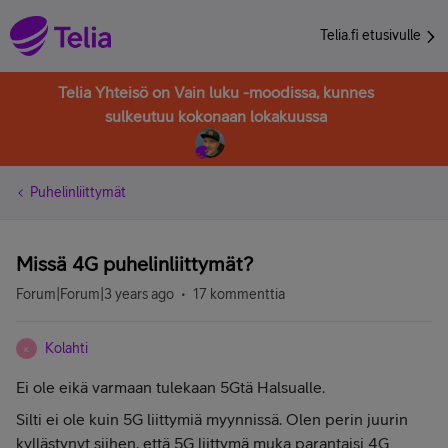
Telia.fi etusivulle
Telia Yhteisö on Vain luku -moodissa, kunnes
sulkeutuu kokonaan lokakuussa
Puhelinliittymät
Missä 4G puhelinliittymät?
Forum|Forum|3 years ago
17 kommenttia
Kolahti
K
Ei ole eikä varmaan tulekaan 5Gtä Halsualle.
Silti ei ole kuin 5G liittymiä myynnissä. Olen perin juurin
kyllästynyt siihen, että 5G liittymä muka parantaisi 4G