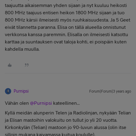
taajuutta aikaisemman yhden sijaan ja nyt kuuluu heikosti
800 MHz taajuus entisen heikon 1800 MHz sijaan ja tuo
800 MHz kärsii ilmeisesti myös ruuhkaisuudesta. Ja 5 Geet
eivät tilannetta paranna. Elisa on tällä alueella onnistunut
verkkonsa kanssa paremmin. Elisalla on ilmeisesti katsottu
karttaa ja suuntauksen ovat taloja kohti, ei poispäin kuten
kahdella muulla.
Purnipsi
Forum|Forum|3 years ago
Vähän olen
@Purnipsi
kateellinen…
Kyllä meidän alunperin Telen ja Radiolinjan, nykyään Telian
ja Elisan mastoihin valokuitu on tullut jo yli 20 vuotta.
Kirkonkylän (Telian) mastoon jo 90-luvun alussa (olin itse
silloin mukana kaivamassa kuitua koululle).