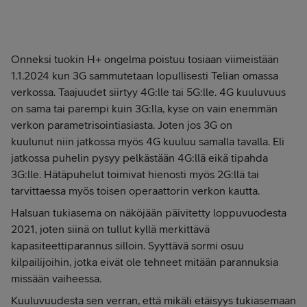
Onneksi tuokin H+ ongelma poistuu tosiaan viimeistään
1.1.2024 kun 3G sammutetaan lopullisesti Telian omassa
verkossa. Taajuudet siirtyy 4G:lle tai 5G:lle. 4G kuuluvuus
on sama tai parempi kuin 3G:lla, kyse on vain enemmän
verkon parametrisointiasiasta. Joten jos 3G on
kuulunut niin jatkossa myös 4G kuuluu samalla tavalla. Eli
jatkossa puhelin pysyy pelkästään 4G:llä eikä tipahda
3G:lle. Hätäpuhelut toimivat hienosti myös 2G:llä tai
tarvittaessa myös toisen operaattorin verkon kautta.
Halsuan tukiasema on näköjään päivitetty loppuvuodesta
2021, joten siinä on tullut kyllä merkittävä
kapasiteettiparannus silloin. Syyttävä sormi osuu
kilpailijoihin, jotka eivät ole tehneet mitään parannuksia
missään vaiheessa.
Kuuluvuudesta sen verran, että mikäli etäisyys tukiasemaan