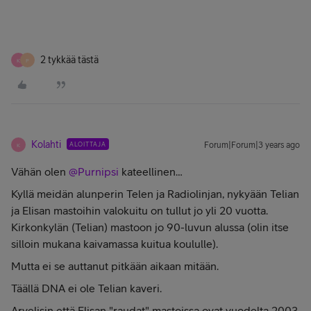
2 tykkää tästä
K
P
Kolahti
ALOITTAJA
Forum|Forum|3 years ago
K
Vähän olen
@Purnipsi
kateellinen…
Kyllä meidän alunperin Telen ja Radiolinjan, nykyään Telian
ja Elisan mastoihin valokuitu on tullut jo yli 20 vuotta.
Kirkonkylän (Telian) mastoon jo 90-luvun alussa (olin itse
silloin mukana kaivamassa kuitua koululle).
Mutta ei se auttanut pitkään aikaan mitään.
Täällä DNA ei ole Telian kaveri.
Arvelisin että Elisan "raudat" mastoissa ovat vuodelta 2003