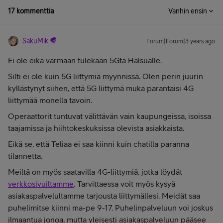
17 kommenttia
Vanhin ensin
SakuMik
Forum|Forum|3 years ago
Ei ole eikä varmaan tulekaan 5Gtä Halsualle.
Silti ei ole kuin 5G liittymiä myynnissä. Olen perin juurin
kyllästynyt siihen, että 5G liittymä muka parantaisi 4G
liittymää monella tavoin.
Operaattorit tuntuvat välittävän vain kaupungeissa, isoissa
taajamissa ja hiihtokeskuksissa olevista asiakkaista.
Eikä se, että Teliaa ei saa kiinni kuin chatilla paranna
tilannetta.
Meiltä on myös saatavilla 4G-liittymiä, jotka löydät
verkkosivuiltamme
. Tarvittaessa voit myös kysyä
asiakaspalvelultamme tarjousta liittymällesi. Meidät saa
puhelimitse kiinni ma-pe 9-17. Puhelinpalveluun voi joskus
ilmaantua jonoa, mutta yleisesti asiakaspalveluun pääsee