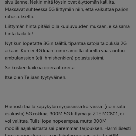
sivuillanne. Nekin mitä löysin ovat älyttömän kalliita.
Maksavat suhteessa 5G liittymiin niin, että vaikuttaa paljon
rahastukselta.
Liittymän hinta pitäisi olla kuuluvuuden mukaan, eikä sama
hinta kaikille!
Nyt kun lopetatte 3G:n täältä, tipahtaa satoja talouksia 2G
aikaan. Kun ei 4G kään toimi samoilla alueilla vaaraantuu
ambulanssien (eli ihmishenkien) pelastustoimi.
Se koskee kaikkia operaattoreita.
Itse olen Teliaan tyytyväinen.
Hienosti täällä käpykylän syrjäisessä korvessa (noin sata
asukasta) 5G rokkaa, 300M 5G liittymä ja ZTE MC801, ei
voi valittaa. Tulisi jopa nopeampaa, mutta 300M
mobiililaajakaistasta sai paremman tarjouksen. Harmillisesti
tässä nopeusluokassa on lähetysnopeus leikattu 50M