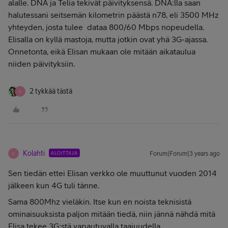
alalle. DNA ja Telia tekivät päivityksensä. DNA:lla saan
halutessani seitsemän kilometrin päästä n78, eli 3500 MHz
yhteyden, josta tulee dataa 800/60 Mbps nopeudella.
Elisalla on kyllä mastoja, mutta jotkin ovat yhä 3G-ajassa.
Onnetonta, eikä Elisan mukaan ole mitään aikataulua
niiden päivityksiin.
2 tykkää tästä
K
Kolahti
ALOITTAJA
Forum|Forum|3 years ago
K
Sen tiedän ettei Elisan verkko ole muuttunut vuoden 2014
jälkeen kun 4G tuli tänne.
Sama 800Mhz vieläkin. Itse kun en noista teknisistä
ominaisuuksista paljon mitään tiedä, niin jännä nähdä mitä
Elisa tekee 3G:stä vapautuvalla taajuudella.