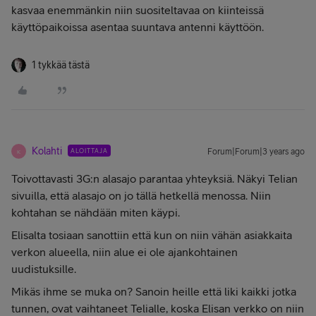
kasvaa enemmänkin niin suositeltavaa on kiinteissä
käyttöpaikoissa asentaa suuntava antenni käyttöön.
1 tykkää tästä
Kolahti
ALOITTAJA
Forum|Forum|3 years ago
K
Toivottavasti 3G:n alasajo parantaa yhteyksiä. Näkyi Telian
sivuilla, että alasajo on jo tällä hetkellä menossa. Niin
kohtahan se nähdään miten käypi.
Elisalta tosiaan sanottiin että kun on niin vähän asiakkaita
verkon alueella, niin alue ei ole ajankohtainen
uudistuksille.
Mikäs ihme se muka on? Sanoin heille että liki kaikki jotka
tunnen, ovat vaihtaneet Telialle, koska Elisan verkko on niin