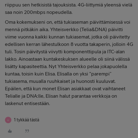
riippuu sen hetkisistä tajouksista. 4G-liittymiä yleensä vielä
saa noin 200mbps nopeudella.
Oma kokemukseni on, että tukiaseman päivittämisessä voi
mennä pitkäkin aika. Yhteisverkko (Telia&DNA) päivitti
viime vuonna kaikki kunnan tukiasemat, jotka oli päivitetty
edellisen kerran lähestulkoon 8 vuotta takaperin, jolloin 4G
tuli. Tosin päivitystä viivytti komponenttipula ja ITC-alan
lakko. Ainoastaan kuntakeskuksen alueelle oli siinä välissä
lisätty kapasiteettia. Nyt Yhteisverkko pelaa jokapuolella
kuntaa, toisin kuin Elisa. Elisalla on yksi “parempi”
tukiasema, muualla ruuhkaiset ja huonosti kuuluvat.
Epäilen, että kun monet Elisan asiakkaat ovat vaihtaneet
Telialle ja DNA:lle, Elisan halut parantaa verkkoja on
laskenut entisestään.
1 tykkää tästä
K