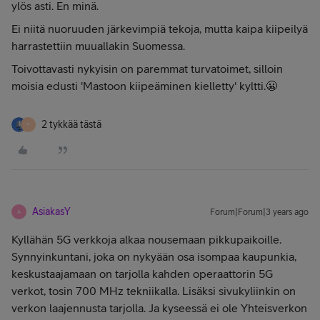
ylös asti. En minä.
Ei niitä nuoruuden järkevimpiä tekoja, mutta kaipa kiipeilyä
harrastettiin muuallakin Suomessa.
Toivottavasti nykyisin on paremmat turvatoimet, silloin
moisia edusti 'Mastoon kiipeäminen kielletty' kyltti.😬
2 tykkää tästä
P
AsiakasY
Forum|Forum|3 years ago
A
Kyllähän 5G verkkoja alkaa nousemaan pikkupaikoille.
Synnyinkuntani, joka on nykyään osa isompaa kaupunkia,
keskustaajamaan on tarjolla kahden operaattorin 5G
verkot, tosin 700 MHz tekniikalla. Lisäksi sivukyliinkin on
verkon laajennusta tarjolla. Ja kyseessä ei ole Yhteisverkon