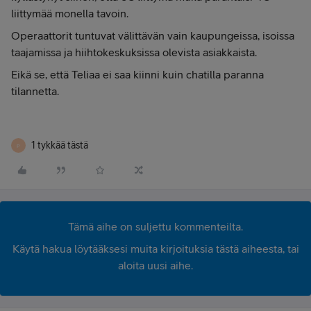
liittymää monella tavoin.
Operaattorit tuntuvat välittävän vain kaupungeissa, isoissa
taajamissa ja hiihtokeskuksissa olevista asiakkaista.
Eikä se, että Teliaa ei saa kiinni kuin chatilla paranna
tilannetta.
1 tykkää tästä
P
Tämä aihe on suljettu kommenteilta.
Käytä hakua löytääksesi muita kirjoituksia tästä aiheesta, tai
aloita uusi aihe.