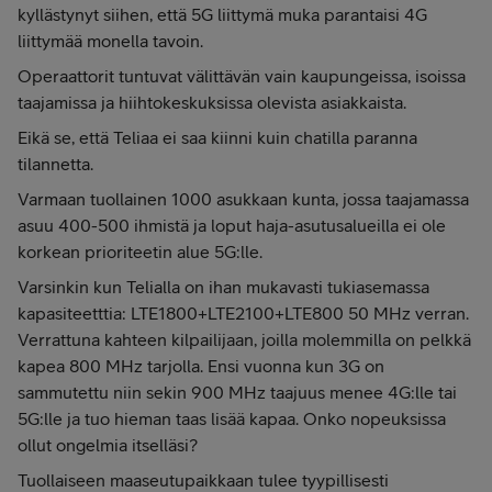
kyllästynyt siihen, että 5G liittymä muka parantaisi 4G
liittymää monella tavoin.
Operaattorit tuntuvat välittävän vain kaupungeissa, isoissa
taajamissa ja hiihtokeskuksissa olevista asiakkaista.
Eikä se, että Teliaa ei saa kiinni kuin chatilla paranna
tilannetta.
Varmaan tuollainen 1000 asukkaan kunta, jossa taajamassa
asuu 400-500 ihmistä ja loput haja-asutusalueilla ei ole
korkean prioriteetin alue 5G:lle.
Varsinkin kun Telialla on ihan mukavasti tukiasemassa
kapasiteetttia: LTE1800+LTE2100+LTE800 50 MHz verran.
Verrattuna kahteen kilpailijaan, joilla molemmilla on pelkkä
kapea 800 MHz tarjolla. Ensi vuonna kun 3G on
sammutettu niin sekin 900 MHz taajuus menee 4G:lle tai
5G:lle ja tuo hieman taas lisää kapaa. Onko nopeuksissa
ollut ongelmia itselläsi?
Tuollaiseen maaseutupaikkaan tulee tyypillisesti