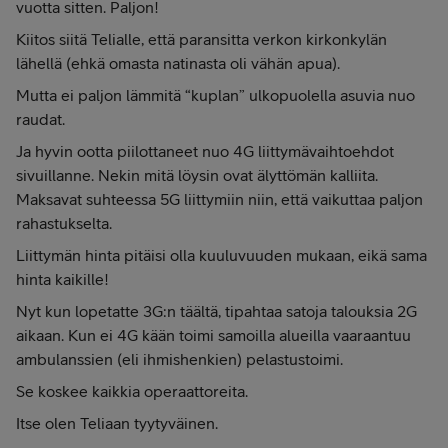
vuotta sitten. Paljon!
Kiitos siitä Telialle, että paransitta verkon kirkonkylän
lähellä (ehkä omasta natinasta oli vähän apua).
Mutta ei paljon lämmitä “kuplan” ulkopuolella asuvia nuo
raudat.
Ja hyvin ootta piilottaneet nuo 4G liittymävaihtoehdot
sivuillanne. Nekin mitä löysin ovat älyttömän kalliita.
Maksavat suhteessa 5G liittymiin niin, että vaikuttaa paljon
rahastukselta.
Liittymän hinta pitäisi olla kuuluvuuden mukaan, eikä sama
hinta kaikille!
Nyt kun lopetatte 3G:n täältä, tipahtaa satoja talouksia 2G
aikaan. Kun ei 4G kään toimi samoilla alueilla vaaraantuu
ambulanssien (eli ihmishenkien) pelastustoimi.
Se koskee kaikkia operaattoreita.
Itse olen Teliaan tyytyväinen.