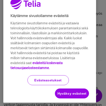
varsinkin SYVin alueella.
5G NSA (esim. 700 MHz 5G) luonnollisesti hyödyntää myös
Käytämme sivustollamme evästeitä
4G-taajuuksia, joten nopeus muodostuu 4G+5G max
Käytämme sivustollamme evästeitä ja vastaavia
teoreettisesta nopeudesta. Tulevaisuudessa kun SA aukeaa
teknologioita käyttökokemuksen parantamiseksi sekä
kaikille koko verkkoon niin 5G-taajuudet toimivat
toiminnallisiin, tilastollisiin ja markkinointitarkoituksiin.
itsenäisesti, mutta nopeudet ovat yleensä hitaampia kuin
Voit hallinnoida evästevalintojasi alla. Kaikki luokat
NSA:ssa, koska 4G:n antamaa nopeustukea ei ole.
sisältävät kolmansien osapuolien evästeitä ja
merkitsevät tietojen siirtämistä kolmansille osapuolille.
Voit hallinnoida evästeitä tai poistaa ne käytöstä
milloin tahansa evästeasetuksissa. Lisätietoja
evästeistä saat
evästeitä koskevasta
tietosuojaselosteestamme.
kustaa1967
Forum|Forum|3 years ago
Evästeasetukset
Kyllähän 5G verkkoja alkaa nousemaan pikkupaikoille.
Synnyinkuntani, joka on nykyään osa isompaa kaupunkia,
keskustaajamaan on tarjolla kahden operaattorin 5G
Hyväksy evästeet
verkot, tosin 700 MHz tekniikalla. Lisäksi sivukyliinkin on
verkon laajennusta tarjolla. Ja kyseessä ei ole Yhteisverkon