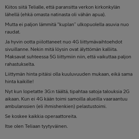
Kiitos siitä Telialle, että paransitta verkon kirkonkylän
lähellä (ehkä omasta natinasta oli vähän apua).
Mutta ei paljon lämmitä “kuplan” ulkopuolella asuvia nuo
raudat.
Ja hyvin ootta piilottaneet nuo 4G liittymävaihtoehdot
sivuillanne. Nekin mitä löysin ovat älyttömän kalliita.
Maksavat suhteessa 5G liittymiin niin, että vaikuttaa paljon
rahastukselta.
Liittymän hinta pitäisi olla kuuluvuuden mukaan, eikä sama
hinta kaikille!
Nyt kun lopetatte 3G:n täältä, tipahtaa satoja talouksia 2G
aikaan. Kun ei 4G kään toimi samoilla alueilla vaaraantuu
ambulanssien (eli ihmishenkien) pelastustoimi.
Se koskee kaikkia operaattoreita.
Itse olen Teliaan tyytyväinen.