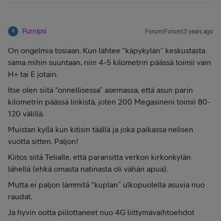
Purnipsi
Forum|Forum|3 years ago
On ongelmia tosiaan. Kun lähtee “käpykylän” keskustasta
sama mihin suuntaan, niin 4-5 kilometrin päässä toimii vain
H+ tai E jotain.
Itse olen siitä “onnellisessa” asemassa, että asun parin
kilometrin päässä linkistä, joten 200 Megasineni toimii 80-
120 välillä.
Muistan kyllä kun kitisin täällä ja joka paikassa nelisen
vuotta sitten. Paljon!
Kiitos siitä Telialle, että paransitta verkon kirkonkylän
lähellä (ehkä omasta natinasta oli vähän apua).
Mutta ei paljon lämmitä “kuplan” ulkopuolella asuvia nuo
raudat.
Ja hyvin ootta piilottaneet nuo 4G liittymävaihtoehdot