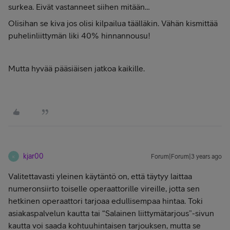
surkea. Eivät vastanneet siihen mitään…
Olisihan se kiva jos olisi kilpailua täälläkin. Vähän kismittää
puhelinliittymän liki 40% hinnannousu!
Mutta hyvää pääsiäisen jatkoa kaikille.
kjar00
Forum|Forum|3 years ago
K
Valitettavasti yleinen käytäntö on, että täytyy laittaa
numeronsiirto toiselle operaattorille vireille, jotta sen
hetkinen operaattori tarjoaa edullisempaa hintaa. Toki
asiakaspalvelun kautta tai “Salainen liittymätarjous”-sivun
kautta voi saada kohtuuhintaisen tarjouksen, mutta se