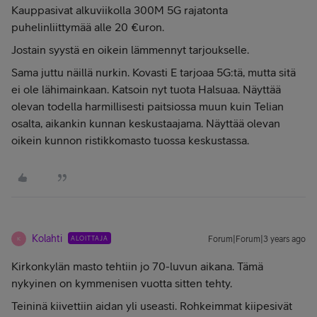
Kauppasivat alkuviikolla 300M 5G rajatonta
puhelinliittymää alle 20 €uron.
Jostain syystä en oikein lämmennyt tarjoukselle.
Sama juttu näillä nurkin. Kovasti E tarjoaa 5G:tä, mutta sitä
ei ole lähimainkaan. Katsoin nyt tuota Halsuaa. Näyttää
olevan todella harmillisesti paitsiossa muun kuin Telian
osalta, aikankin kunnan keskustaajama. Näyttää olevan
oikein kunnon ristikkomasto tuossa keskustassa.
Kolahti
ALOITTAJA
Forum|Forum|3 years ago
K
Kirkonkylän masto tehtiin jo 70-luvun aikana. Tämä
nykyinen on kymmenisen vuotta sitten tehty.
Teininä kiivettiin aidan yli useasti. Rohkeimmat kiipesivät