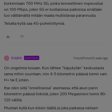
korkeintaan 700 MHz 5G, jonka teoreettinen nopeuslisä
on 100 Mbps, joten 5G ei tuollaisissa paikoissa sinällään
tuo välttämättä mitään maata mullistavaa parannusta.
Telialta kyllä saa 4G-puheliiittymiä.
Kolahti
ALOITTAJA
Forum|Forum|3 years ago
K
On ongelmia tosiaan. Kun lähtee “käpykylän” keskustasta
sama mihin suuntaan, niin 4-5 kilometrin päässä toimii vain
H+ tai E jotain.
Itse olen siitä “onnellisessa” asemassa, että asun parin
kilometrin päässä linkistä, joten 200 Megasineni toimii 80-
120 välillä.
Muistan kyllä kun kitisin täällä ja joka paikassa nelisen