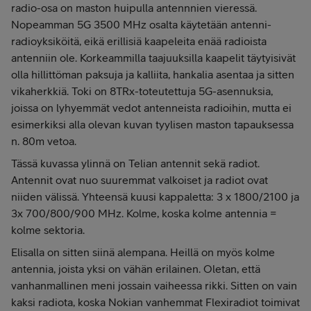
radio-osa on maston huipulla antennnien vieressä.
Nopeamman 5G 3500 MHz osalta käytetään antenni-
radioyksiköitä, eikä erillisiä kaapeleita enää radioista
antenniin ole. Korkeammilla taajuuksilla kaapelit täytyisivät
olla hillittöman paksuja ja kalliita, hankalia asentaa ja sitten
vikaherkkiä. Toki on 8TRx-toteutettuja 5G-asennuksia,
joissa on lyhyemmät vedot antenneista radioihin, mutta ei
esimerkiksi alla olevan kuvan tyylisen maston tapauksessa
n. 80m vetoa.
Tässä kuvassa ylinnä on Telian antennit sekä radiot.
Antennit ovat nuo suuremmat valkoiset ja radiot ovat
niiden välissä. Yhteensä kuusi kappaletta: 3 x 1800/2100 ja
3x 700/800/900 MHz. Kolme, koska kolme antennia =
kolme sektoria.
Elisalla on sitten siinä alempana. Heillä on myös kolme
antennia, joista yksi on vähän erilainen. Oletan, että
vanhanmallinen meni jossain vaiheessa rikki. Sitten on vain
kaksi radiota, koska Nokian vanhemmat Flexiradiot toimivat