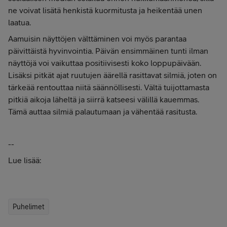
ne voivat lisätä henkistä kuormitusta ja heikentää unen
laatua.
Aamuisin näyttöjen välttäminen voi myös parantaa
päivittäistä hyvinvointia. Päivän ensimmäinen tunti ilman
näyttöjä voi vaikuttaa positiivisesti koko loppupäivään.
Lisäksi pitkät ajat ruutujen äärellä rasittavat silmiä, joten on
tärkeää rentouttaa niitä säännöllisesti. Vältä tuijottamasta
pitkiä aikoja läheltä ja siirrä katseesi välillä kauemmas.
Tämä auttaa silmiä palautumaan ja vähentää rasitusta.
--
Lue lisää:
Puhelimet