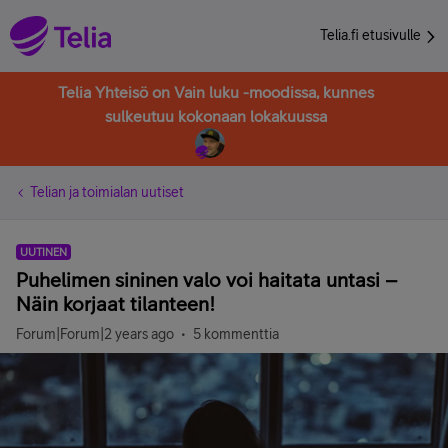
Telia.fi etusivulle
Telia Yhteisö on Vain luku -moodissa, kunnes
sulkeutuu kokonaan lokakuussa
Telian ja toimialan uutiset
UUTINEN
Puhelimen sininen valo voi haitata untasi –
Näin korjaat tilanteen!
Forum|Forum|2 years ago
5 kommenttia