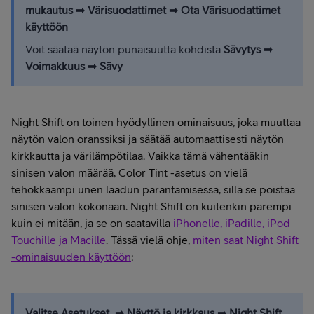
mukautus
➡
Värisuodattimet
➡
Ota
Värisuodattimet
käyttöön
Voit säätää näytön punaisuutta kohdista
Sävytys
➡
Voimakkuus
➡
Sävy
Night Shift on toinen hyödyllinen ominaisuus, joka muuttaa
näytön valon oranssiksi ja säätää automaattisesti näytön
kirkkautta ja värilämpötilaa. Vaikka tämä vähentääkin
sinisen valon määrää, Color Tint -asetus on vielä
tehokkaampi unen laadun parantamisessa, sillä se poistaa
sinisen valon kokonaan. Night Shift on kuitenkin parempi
kuin ei mitään, ja se on saatavilla
iPhonelle, iPadille, iPod
Touchille ja Macille
. Tässä vielä ohje,
miten saat Night Shift
-ominaisuuden käyttöön
:
Valitse Asetukset
➡
Näyttö ja kirkkaus
➡
Night Shift