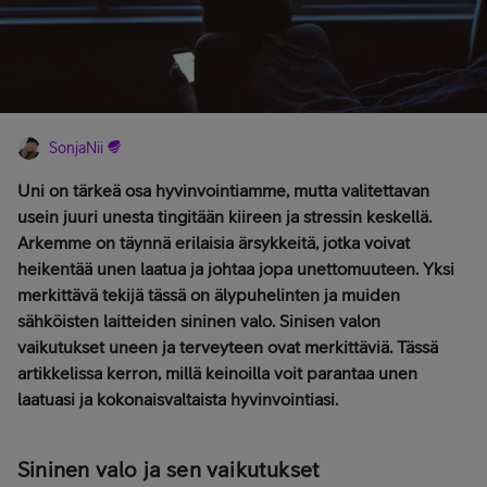
SonjaNii
Uni on tärkeä osa hyvinvointiamme, mutta valitettavan
usein juuri unesta tingitään kiireen ja stressin keskellä.
Arkemme on täynnä erilaisia ärsykkeitä, jotka voivat
heikentää unen laatua ja johtaa jopa unettomuuteen. Yksi
merkittävä tekijä tässä on älypuhelinten ja muiden
sähköisten laitteiden sininen valo. Sinisen valon
vaikutukset uneen ja terveyteen ovat merkittäviä. Tässä
artikkelissa kerron, millä keinoilla voit parantaa unen
laatuasi ja kokonaisvaltaista hyvinvointiasi.
Sininen valo ja sen vaikutukset