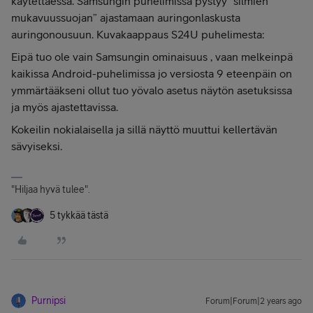
käytettäessä. Samsungin puhelimissa pystyy “silmien
mukavuussuojan” ajastamaan auringonlaskusta
auringonousuun. Kuvakaappaus S24U puhelimesta:
Eipä tuo ole vain Samsungin ominaisuus , vaan melkeinpä
kaikissa Android-puhelimissa jo versiosta 9 eteenpäin on
ymmärtääkseni ollut tuo yövalo asetus näytön asetuksissa
ja myös ajastettavissa.
Kokeilin nokialaisella ja sillä näyttö muuttui kellertävän
sävyiseksi.
"Hiljaa hyvä tulee".
5 tykkää tästä
Purnipsi
Forum|Forum|2 years ago