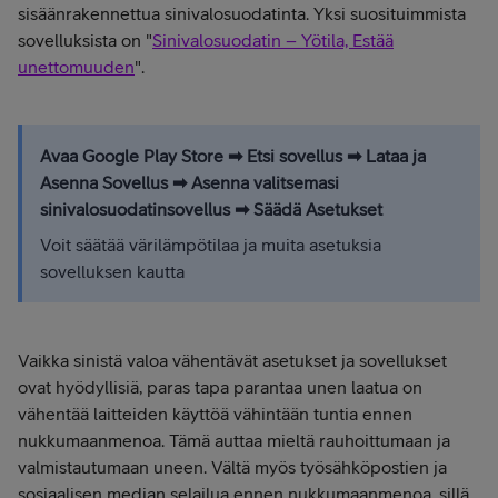
sisäänrakennettua sinivalosuodatinta. Yksi suosituimmista
sovelluksista on "
Sinivalosuodatin – Yötila, Estää
unettomuuden
".
Avaa Google Play Store ➡ Etsi sovellus ➡ Lataa ja
Asenna Sovellus ➡ Asenna valitsemasi
sinivalosuodatinsovellus ➡ Säädä Asetukset
Voit säätää värilämpötilaa ja muita asetuksia
sovelluksen kautta
Vaikka sinistä valoa vähentävät asetukset ja sovellukset
ovat hyödyllisiä, paras tapa parantaa unen laatua on
vähentää laitteiden käyttöä vähintään tuntia ennen
nukkumaanmenoa. Tämä auttaa mieltä rauhoittumaan ja
valmistautumaan uneen. Vältä myös työsähköpostien ja
sosiaalisen median selailua ennen nukkumaanmenoa, sillä