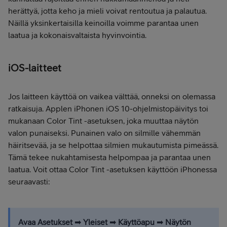
herättyä, jotta keho ja mieli voivat rentoutua ja palautua.
Näillä yksinkertaisilla keinoilla voimme parantaa unen
laatua ja kokonaisvaltaista hyvinvointia.
iOS-laitteet
Jos laitteen käyttöä on vaikea välttää, onneksi on olemassa
ratkaisuja. Applen iPhonen iOS 10-ohjelmistopäivitys toi
mukanaan Color Tint -asetuksen, joka muuttaa näytön
valon punaiseksi. Punainen valo on silmille vähemmän
häiritsevää, ja se helpottaa silmien mukautumista pimeässä.
Tämä tekee nukahtamisesta helpompaa ja parantaa unen
laatua. Voit ottaa Color Tint -asetuksen käyttöön iPhonessa
seuraavasti:
Avaa Asetukset
➡
Yleiset
➡
Käyttöapu
➡
Näytön