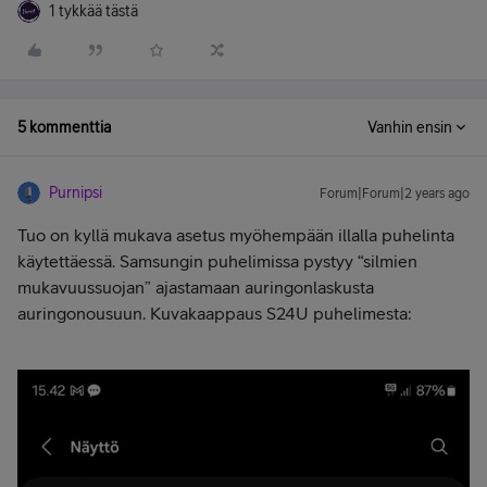
1 tykkää tästä
5 kommenttia
Vanhin ensin
Purnipsi
Forum|Forum|2 years ago
Tuo on kyllä mukava asetus myöhempään illalla puhelinta
käytettäessä. Samsungin puhelimissa pystyy “silmien
mukavuussuojan” ajastamaan auringonlaskusta
auringonousuun. Kuvakaappaus S24U puhelimesta: