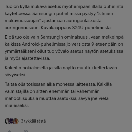
Tuo on kyllä mukava asetus myöhempään illalla puhelinta
käytettäessä. Samsungin puhelimissa pystyy “silmien
mukavuussuojan” ajastamaan auringonlaskusta
auringonousuun. Kuvakaappaus S24U puhelimesta:
Eipä tuo ole vain Samsungin ominaisuus , vaan melkeinpä
kaikissa Android-puhelimissa jo versiosta 9 eteenpäin on
ymmärtääkseni ollut tuo yövalo asetus näytön asetuksissa
ja myös ajastettavissa.
Kokeilin nokialaisella ja sillä näyttö muuttui kellertävän
sävyiseksi.
Taitaa olla tosissaan aika monessa laitteessa. Kaikilla
valmistajilla on sitten enemmän tai vähemmän
mahdollisuuksia muuttaa asetuksia, sävyä jne vielä
mieleiseksi.
3 tykkää tästä