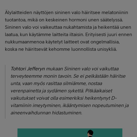
Älylaitteiden näyttöjen sininen valo häiritsee melatoniinin
tuotantoa, mikä on keskeinen hormoni unen säätelyssä.
Sininen valo voi vaikeuttaa nukahtamista ja heikentää unen
laatua, kun käytämme laitteita iltaisin. Erityisesti juuri ennen
nukkumaanmenoa käytetyt laitteet ovat ongelmallisia,
koska ne häiritsevät kehomme luonnollista unisykliä.
Tohtori Jefferyn
mukaan Sininen valo voi vaikuttaa
terveyteemme monin tavoin. Se ei pelkästään häiritse
unta, vaan myös rasittaa silmiämme, nostaa
verenpainetta ja sydämen sykettä. Pitkäaikaiset
vaikutukset voivat olla esimerkiksi heikentynyt D-
vitamiinin imeytyminen, ikääntymisen nopeutuminen ja
aineenvaihdunnan hidastuminen.