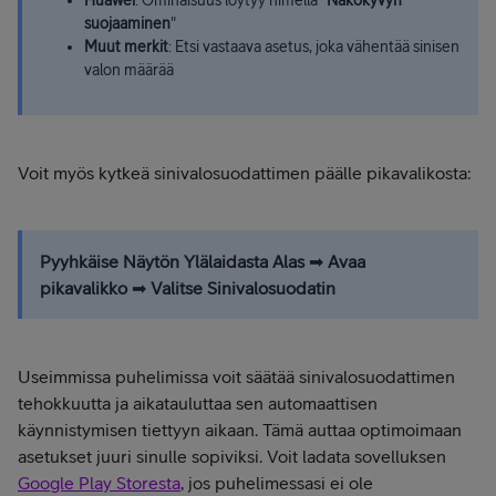
suojaaminen
"
Muut merkit
: Etsi vastaava asetus, joka vähentää sinisen
valon määrää
Voit myös kytkeä sinivalosuodattimen päälle pikavalikosta:
Pyyhkäise Näytön Ylälaidasta Alas
➡
Avaa
pikavalikko
➡ ​
Valitse Sinivalosuodatin
Useimmissa puhelimissa voit säätää sinivalosuodattimen
tehokkuutta ja aikatauluttaa sen automaattisen
käynnistymisen tiettyyn aikaan. Tämä auttaa optimoimaan
asetukset juuri sinulle sopiviksi. Voit ladata sovelluksen
Google Play Storesta
, jos puhelimessasi ei ole