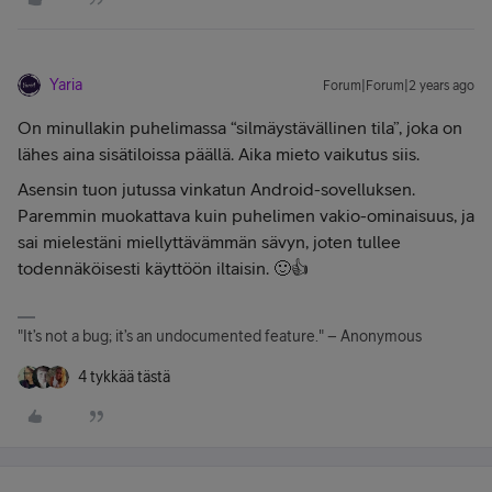
Yaria
Forum|Forum|2 years ago
On minullakin puhelimassa “silmäystävällinen tila”, joka on
lähes aina sisätiloissa päällä. Aika mieto vaikutus siis.
Asensin tuon jutussa vinkatun Android-sovelluksen.
Paremmin muokattava kuin puhelimen vakio-ominaisuus, ja
sai mielestäni miellyttävämmän sävyn, joten tullee
todennäköisesti käyttöön iltaisin. 🙂👍
"It’s not a bug; it’s an undocumented feature." – Anonymous
4 tykkää tästä