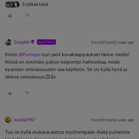
5 tykkää tästä
SonjaNii
ALOITTAJA
Forum|Forum|2 years ago
Kiitos
@Purnipsi
kun jaoit kuvakaappaukset tänne meille!
Niistä on nimittäin paljon helpompi hahmottaa, mistä
kyseisen ominaisuuden saa käyttöön. Se on kyllä hyvä ja
tärkeä ominaisuus.😊👍
kustaa1967
Forum|Forum|2 years ago
Tuo on kyllä mukava asetus myöhempään illalla puhelinta