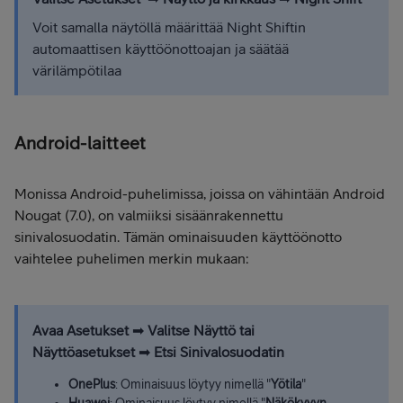
Voit samalla näytöllä määrittää Night Shiftin
automaattisen käyttöönottoajan ja säätää
värilämpötilaa
Android-laitteet
Monissa Android-puhelimissa, joissa on vähintään Android
Nougat (7.0), on valmiiksi sisäänrakennettu
sinivalosuodatin. Tämän ominaisuuden käyttöönotto
vaihtelee puhelimen merkin mukaan:
Avaa Asetukset
➡
Valitse Näyttö tai
Näyttöasetukset
➡
Etsi Sinivalosuodatin
OnePlus
: Ominaisuus löytyy nimellä "
Yötila
"
Huawei
: Ominaisuus löytyy nimellä "
Näkökyvyn