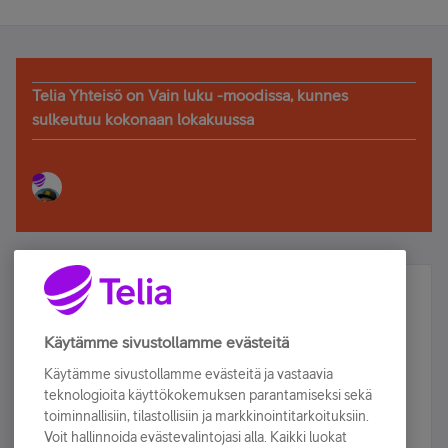
Telia Yhteisö on Vain luku -moodissa, kunnes
sulkeutuu kokonaan lokakuussa
Älä jää paitsi – osallistu ja voita!
Tilaa Telian uutiskirje ja olet mukana arvonnassa.
Käytämme sivustollamme evästeitä
Samalla saat parhaat asiakasedut suoraan
Käytämme sivustollamme evästeitä ja vastaavia
sähköpostiisi.
teknologioita käyttökokemuksen parantamiseksi sekä
toiminnallisiin, tilastollisiin ja markkinointitarkoituksiin.
Voit hallinnoida evästevalintojasi alla. Kaikki luokat
Tilaa nyt