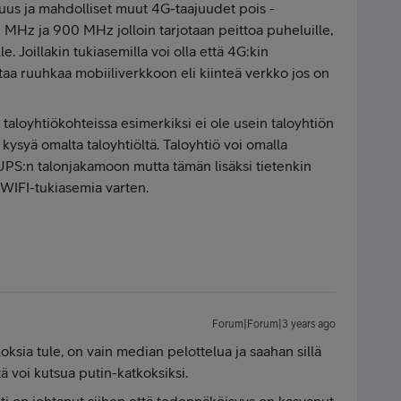
us ja mahdolliset muut 4G-taajuudet pois -
MHz ja 900 MHz jolloin tarjotaan peittoa puheluille,
le. Joillakin tukiasemilla voi olla että 4G:kin
a ruuhkaa mobiiliverkkoon eli kiinteä verkko jos on
 taloyhtiökohteissa esimerkiksi ei ole usein taloyhtiön
kysyä omalta taloyhtiöltä. Taloyhtiö voi omalla
UPS:n talonjakamoon mutta tämän lisäksi tietenkin
 WIFI-tukiasemia varten.
Forum|Forum|3 years ago
tkoksia tule, on vain median pelottelua ja saahan sillä
tä voi kutsua putin-katkoksiksi.