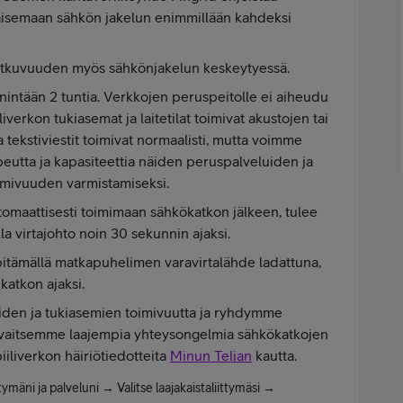
tkaisemaan sähkön jakelun enimmillään kahdeksi
n jatkuvuuden myös sähkönjakelun keskeytyessä.
intään 2 tuntia. Verkkojen peruspeitolle ei aiheudu
liverkon tukiasemat ja laitetilat toimivat akustojen tai
tekstiviestit toimivat normaalisti, mutta voimme
peutta ja kapasiteettia näiden peruspalveluiden ja
imivuuden varmistamiseksi.
utomaattisesti toimimaan sähkökatkon jälkeen, tulee
la virtajohto noin 30 sekunnin ajaksi.
itämällä matkapuhelimen varavirtalähde ladattuna,
 katkon ajaksi.
eiden ja tukiasemien toimivuutta ja ryhdymme
 havaitsemme laajempia yhteysongelmia sähkökatkojen
biiliverkon häiriötiedotteita
Minun Telian
kautta.
tymäni ja palveluni → Valitse laajakaistaliittymäsi →