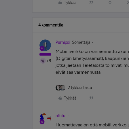
Tykkää
4 kommenttia
Purnipsi
Somettaja
Mobiiliverkko on varmennettu akuin
(Digitan lähetysasemat), kaupunkie
+8
jotka jaetaan Teletalosta toimivat, 
eivät saa varmennusta.
2 tykkää tästä
Tykkää
olkitu
Huomattavaa on että mobiiliverkko use