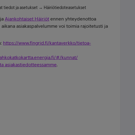
at tiedot ja asetukset → Häiriötiedoteasetukset
ja
Ajankohtaiset Häiriöt
ennen yhteydenottoa
ikana asiakaspalvelumme voi toimia rajoitetusti ja
a:
https://www.fingrid.fi/kantaverkko/tietoa-
sahkokatkokartta.energia.fi/#/kunnat/
sta asiakastiedotteessamme
.