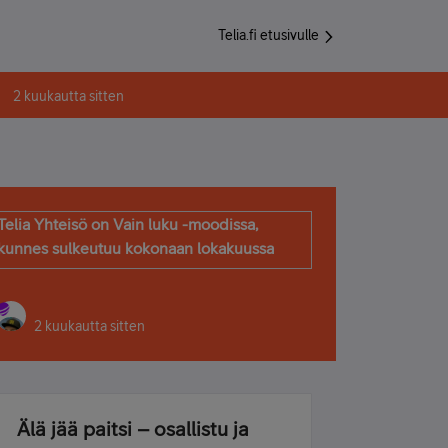
Telia.fi etusivulle
2 kuukautta sitten
Telia Yhteisö on Vain luku -moodissa,
kunnes sulkeutuu kokonaan lokakuussa
2 kuukautta sitten
Älä jää paitsi – osallistu ja