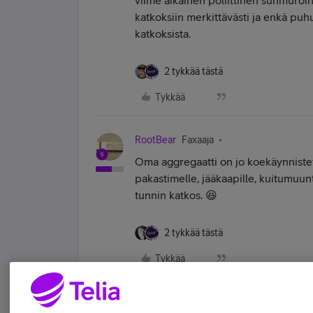
viime aikainen poliittinen suhmuroin
katkoksiin merkittävästi ja enkä puhu
katkoksista.
2 tykkää tästä
Tykkää
RootBear
Faxaaja
Oma aggregaatti on jo koekäynnistetty
pakastimelle, jääkaapille, kuitumuun
tunnin katkos. 😆
2 tykkää tästä
Tykkää