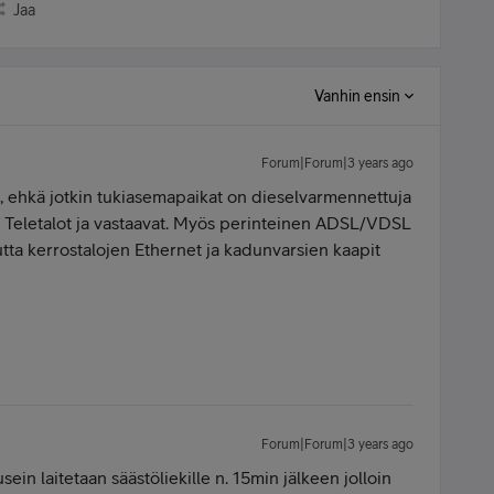
Jaa
Vanhin ensin
Forum|Forum|3 years ago
, ehkä jotkin tukiasemapaikat on dieselvarmennettuja
n Teletalot ja vastaavat. Myös perinteinen ADSL/VDSL
mutta kerrostalojen Ethernet ja kadunvarsien kaapit
Forum|Forum|3 years ago
in laitetaan säästöliekille n. 15min jälkeen jolloin