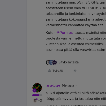
sammutetaan mm. 5G:n 3.5 GHz taaju
säästetään usein vain 800 MHz, 700 
tekstareille ja jonkinlaiselle yhteydel
sammutetaan kokonaan.Tämä aiheutta
varmennettu kannattaa käyttää sitä.
Kuten
@Purnipsi
tuossa mainitsi niin
puolesta varmennettu mutta tätä voi 
kustannuksella asentaa esimerkiksi 
asunnossa pitää olla varavirtaa esim
3 tykkää tästä
Tykkää
lasselusse
Meilaaja
aluksi ajattelin että ei niitä sähköka
lööppejä myytyä, ja jos tulee niin nii
+3