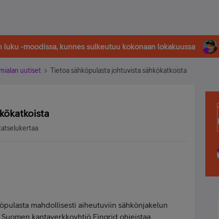
in luku -moodissa, kunnes sulkeutuu kokonaan lokakuussa
imialan uutiset
Tietoa sähköpulasta johtuvista sähkökatkoista
hkökatkoista
katselukertaa
köpulasta mahdollisesti aiheutuviin sähkönjakelun
sa Suomen kantaverkkoyhtiö Fingrid ohjeistaa