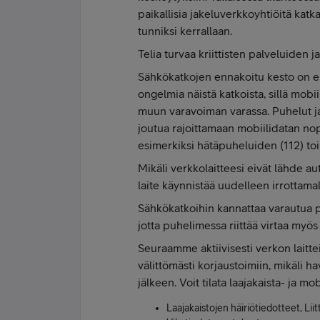
paikallisia jakeluverkkoyhtiöitä ka
tunniksi kerrallaan.
Telia turvaa kriittisten palveluide
Sähkökatkojen ennakoitu kesto on en
ongelmia näistä katkoista, sillä mobii
muun varavoiman varassa. Puhelut ja 
joutua rajoittamaan mobiilidatan no
esimerkiksi hätäpuheluiden (112) to
Mikäli verkkolaitteesi eivät lähde a
laite käynnistää uudelleen irrottamal
Sähkökatkoihin kannattaa varautua p
jotta puhelimessa riittää virtaa myös
Seuraamme aktiivisesti verkon laitt
välittömästi korjaustoimiin, mikäli
jälkeen. Voit tilata laajakaista- ja mo
Laajakaistojen häiriötiedotteet, Liit