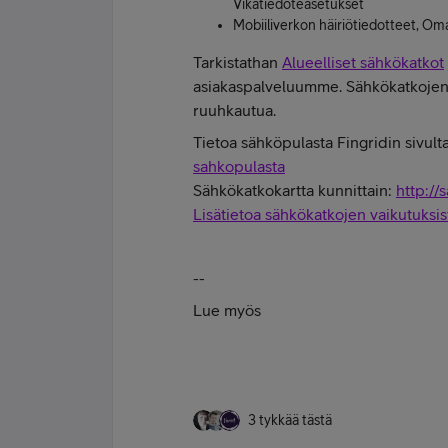
Vikatiedoteasetukset
Mobiiliverkon häiriötiedotteet, Om
Tarkistathan
Alueelliset sähkökatkot
asiakaspalveluumme. Sähkökatkojen a
ruuhkautua.
Tietoa sähköpulasta Fingridin sivult
sahkopulasta
Sähkökatkokartta kunnittain:
http://
Lisätietoa sähkökatkojen vaikutuksi
--
Lue myös
3 tykkää tästä