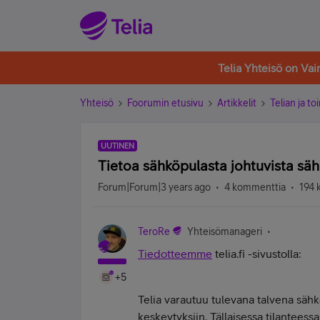
Telia Yhteisö on Va
Yhteisö
Foorumin etusivu
Artikkelit
Telian ja to
UUTINEN
Tietoa sähköpulasta johtuvista sä
Forum|Forum|3 years ago
4 kommenttia
194 
TeroRe
Yhteisömanageri
Tiedotteemme
telia.fi -sivustolla:
+5
Telia varautuu tulevana talvena säh
keskeytyksiin. Tällaisessa tilantees