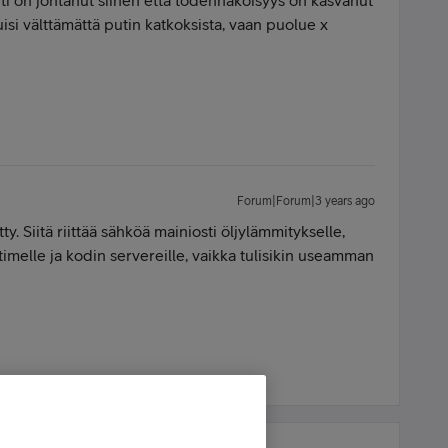
ti on johtanut siihen että todennäköisyys on kasvanut
isi välttämättä putin katkoksista, vaan puolue x
Forum|Forum|3 years ago
. Siitä riittää sähköä mainiosti öljylämmitykselle,
timelle ja kodin servereille, vaikka tulisikin useamman