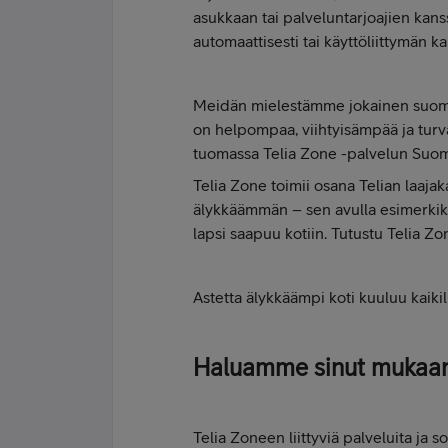
asukkaan tai palveluntarjoajien kan
automaattisesti tai käyttöliittymän ka
Meidän mielestämme jokainen suomalai
on helpompaa, viihtyisämpää ja tur
tuomassa Telia Zone -palvelun Suo
Telia Zone toimii osana Telian laajak
älykkäämmän – sen avulla esimerkik
lapsi saapuu kotiin. Tutustu Telia 
Astetta älykkäämpi koti kuuluu kaiki
Haluamme sinut mukaa
Telia Zoneen liittyviä palveluita ja 