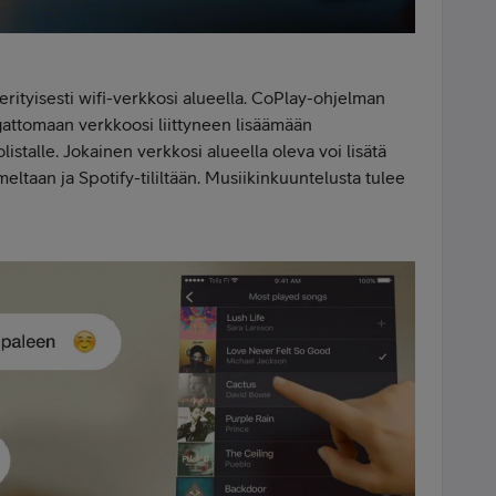
rityisesti wifi-verkkosi alueella. CoPlay-ohjelman
gattomaan verkkoosi liittyneen lisäämään
listalle. Jokainen verkkosi alueella oleva voi lisätä
eltaan ja Spotify-tililtään. Musiikinkuuntelusta tulee