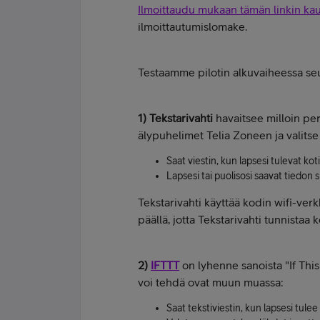
Ilmoittaudu mukaan tämän linkin kau
ilmoittautumislomake.
Testaamme pilotin alkuvaiheessa seu
1) Tekstarivahti
havaitsee milloin pe
älypuhelimet Telia Zoneen ja valitse
Saat viestin, kun lapsesi tulevat koti
Lapsesi tai puolisosi saavat tiedon 
Tekstarivahti käyttää kodin wifi-ver
päällä, jotta Tekstarivahti tunnistaa 
2)
IFTTT
on lyhenne sanoista "If This
voi tehdä ovat muun muassa:
Saat tekstiviestin, kun lapsesi tulee