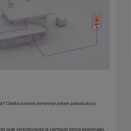
ää? Oletko kenties kerennyt joitain palveluita jo
teet ovat verkottuneita ja vaihtavat tietoa keskenään,