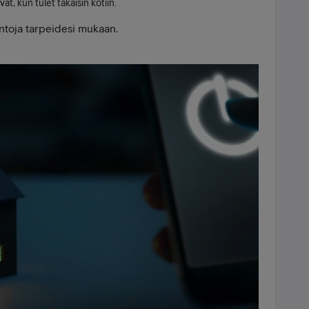
ät, kun tulet takaisin kotiin.
intoja tarpeidesi mukaan.