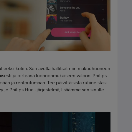
ulleeksi kotiin. Sen avulla hallitset niin makuuhuoneen
aisesti ja pirteänä luonnonmukaiseen valoon. Philips
än ja rentoutumaan. Tee päivittäisistä rutiineistasi
tyy jo Philips Hue -järjestelmä, lisäämme sen sinulle