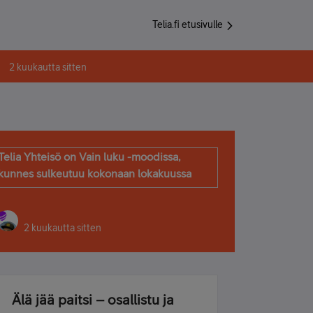
Telia.fi etusivulle
2 kuukautta sitten
Telia Yhteisö on Vain luku -moodissa,
kunnes sulkeutuu kokonaan lokakuussa
2 kuukautta sitten
Älä jää paitsi – osallistu ja