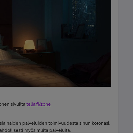
Zonen sivuilta
telia.fi/zone
a näiden palveluiden toimivuudesta sinun kotonasi.
hdollisesti myös muita palveluita.