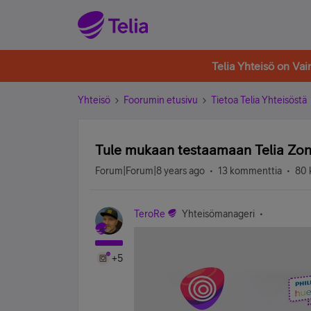
Telia Yhteisö on Va
Yhteisö
Foorumin etusivu
Tietoa Telia Yhteisöstä
Tule mukaan testaamaan Telia Zone
Forum|Forum|8 years ago
13 kommenttia
80 
TeroRe
Yhteisömanageri
+5