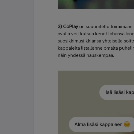
3) CoPlay
on suunniteltu toimimaan e
avulla voit kutsua kenet tahansa lan
suosikkimusiikkiansa yhteiselle soitto
kappaleita listallenne omalta puhelim
näin yhdessä hauskempaa.