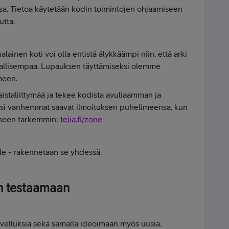
ssa. Tietoa käytetään kodin toimintojen ohjaamiseen
utta.
nen koti voi olla entistä älykkäämpi niin, että arki
vallisempaa. Lupauksen täyttämiseksi olemme
meen.
aistaliittymää ja tekee kodista avuliaamman ja
si vanhemmat saavat ilmoituksen puhelimeensa, kun
Zoneen tarkemmin:
telia.fi/zone
lle - rakennetaan se yhdessä.
n testaamaan
sovelluksia sekä samalla ideoimaan myös uusia.