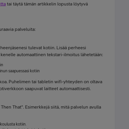
tta
tai täytä tämän artikkelin lopusta löytyvä
raavia palveluita:
rheenjäsenesi tulevat kotiin. Lisää perheesi
 kenelle automaattinen tekstari-ilmoitus lähetetään:
in
sinun saapuessasi kotiin
kkoa. Puhelimen tai tabletin wifi-yhteyden on oltava
kotiverkkoon saapuvat laitteet automaattisesti.
 Then That". Esimerkkejä siitä, mitä palvelun avulla
 koulusta kotiin.