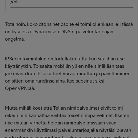
jne.
Tota noin, koko
dtdns.net osoite ei toimi ollenkaan, eli tässä
on kyseessä Dynaamisen DNS:n palveluntarjoajan
ongelma.
IPSecin toimintakin on todellakin tuttu kun sitä ihan itse
käyttänytkin. Toisaalta mobiilin yli en näe siinäkään taas
järkevänä kun IP-osoitteet voivat muuttua ja päivittäminen
on sitten oma rundinsa aina. Itse suosinut siksi
OpenVPN:ää.
Mutta mikäli koet että Telian nimipalvelimet eivät toimi
oikein niin kannattaa vaihtaa toiset nimipalvelimet. Itse en
näe mitään virhettä heidän nimipalvelimissaan vaan
enemmänkin käyttämäsi palveluntarjoajalla näytäisi olevan
verkkotunnus vanhentunut jonka vuoksi ei nimipalvelimet