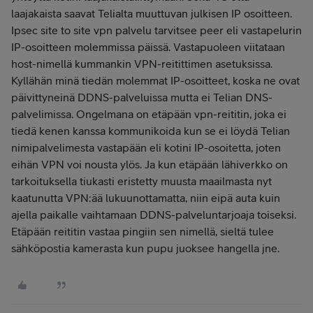
laajakaista saavat Telialta muuttuvan julkisen IP osoitteen.
Ipsec site to site vpn palvelu tarvitsee peer eli vastapelurin
IP-osoitteen molemmissa päissä. Vastapuoleen viitataan
host-nimellä kummankin VPN-reitittimen asetuksissa.
Kyllähän minä tiedän molemmat IP-osoitteet, koska ne ovat
päivittyneinä DDNS-palveluissa mutta ei Telian DNS-
palvelimissa. Ongelmana on etäpään vpn-reititin, joka ei
tiedä kenen kanssa kommunikoida kun se ei löydä Telian
nimipalvelimesta vastapään eli kotini IP-osoitetta, joten
eihän VPN voi nousta ylös. Ja kun etäpään lähiverkko on
tarkoituksella tiukasti eristetty muusta maailmasta nyt
kaatunutta VPN:ää lukuunottamatta, niin eipä auta kuin
ajella paikalle vaihtamaan DDNS-palveluntarjoaja toiseksi.
Etäpään reititin vastaa pingiin sen nimellä, sieltä tulee
sähköpostia kamerasta kun pupu juoksee hangella jne.