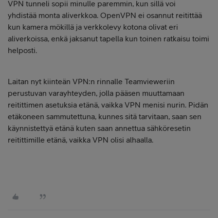
VPN tunneli sopii minulle paremmin, kun sillä voi
yhdistää monta aliverkkoa. OpenVPN ei osannut reitittää
kun kamera mökillä ja verkkolevy kotona olivat eri
aliverkoissa, enkä jaksanut tapella kun toinen ratkaisu toimi
helposti.
Laitan nyt kiinteän VPN:n rinnalle Teamvieweriin
perustuvan varayhteyden, jolla pääsen muuttamaan
reitittimen asetuksia etänä, vaikka VPN menisi nurin. Pidän
etäkoneen sammutettuna, kunnes sitä tarvitaan, saan sen
käynnistettyä etänä kuten saan annettua sähköresetin
reitittimille etänä, vaikka VPN olisi alhaalla.