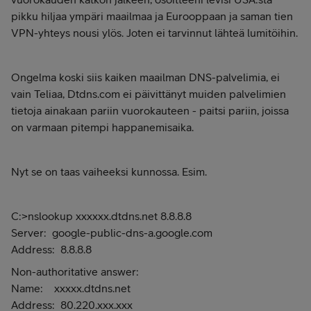
pikku hiljaa ympäri maailmaa ja Eurooppaan ja saman tien
VPN-yhteys nousi ylös. Joten ei tarvinnut lähteä lumitöihin.
Ongelma koski siis kaiken maailman DNS-palvelimia, ei
vain Teliaa, Dtdns.com ei päivittänyt muiden palvelimien
tietoja ainakaan pariin vuorokauteen - paitsi pariin, joissa
on varmaan pitempi happanemisaika.
Nyt se on taas vaiheeksi kunnossa. Esim.
C:>nslookup xxxxxx.dtdns.net 8.8.8.8
Server: google-public-dns-a.google.com
Address: 8.8.8.8
Non-authoritative answer:
Name: xxxxx.dtdns.net
Address: 80.220.xxx.xxx