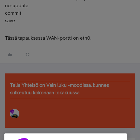
no-update
commit
save
Tässä tapauksessa WAN-portti on eth0.
Telia Yhteisö on Vain luku -moodissa, kunnes
sulkeutuu kokonaan lokakuussa