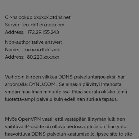
C:>nslookup xxxxxx.dtdns.net
Server: eu-dc1.eu.nec.com
Address: 172.29.155.243
Non-authoritative answer:
Name: xxxxxx.dtdns.net
Address: 80.220.xxx.xxx
Vaihdoin kiireen vilkkaa DDNS-palveluntarjoajaksi ihan
arpomalla: DYNU.COM. Se ainakin päivittyi Intenosta
ympäri maailman minuuteissa. Pitää seurata olisiko tämä
luotettavampi palvelu kuin edellinen surkea tapaus.
Myös OpenVPN vaatii että vastapään liittymän julkinen
vaihtuva IP-osoite on oltava tiedossa, eli se on ihan yhtä
haavoittuva DDNS-palvelun kaatumiselle. Ipsec site to site