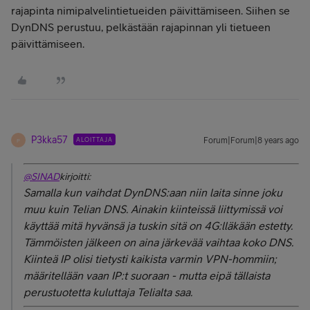
rajapinta nimipalvelintietueiden päivittämiseen. Siihen se
DynDNS perustuu, pelkästään rajapinnan yli tietueen
päivittämiseen.
P3kka57
ALOITTAJA
Forum|Forum|8 years ago
P
@SINAD
kirjoitti:
Samalla kun vaihdat DynDNS:aan niin laita sinne joku
muu kuin Telian DNS. Ainakin kiinteissä liittymissä voi
käyttää mitä hyvänsä ja tuskin sitä on 4G:lläkään estetty.
Tämmöisten jälkeen on aina järkevää vaihtaa koko DNS.
Kiinteä IP olisi tietysti kaikista varmin VPN-hommiin;
määritellään vaan IP:t suoraan - mutta eipä tällaista
perustuotetta kuluttaja Telialta saa.