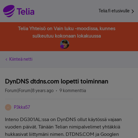
Telia.fi etusivulle
Telia Yhteisö on Vain luku -moodissa, kunnes
sulkeutuu kokonaan lokakuussa
Kiinteä netti
DynDNS dtdns.com lopetti toiminnan
Forum|Forum|8 years ago
9 kommenttia
P3kka57
P
Inteno DG301AL:ssa on DynDNS ollut käytössä vajaan
vuoden päivät. Tänään Telian nimipalvelimet yhtäkkiä
hukkasivat liittymäni nimen. DTDNS.COM ja Googlen