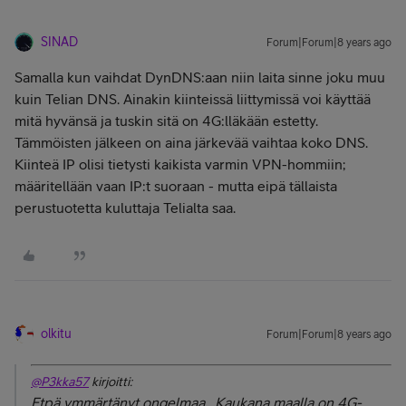
SINAD
Forum|Forum|8 years ago
Samalla kun vaihdat DynDNS:aan niin laita sinne joku muu
kuin Telian DNS. Ainakin kiinteissä liittymissä voi käyttää
mitä hyvänsä ja tuskin sitä on 4G:lläkään estetty.
Tämmöisten jälkeen on aina järkevää vaihtaa koko DNS.
Kiinteä IP olisi tietysti kaikista varmin VPN-hommiin;
määritellään vaan IP:t suoraan - mutta eipä tällaista
perustuotetta kuluttaja Telialta saa.
olkitu
Forum|Forum|8 years ago
@P3kka57
kirjoitti:
Etpä ymmärtänyt ongelmaa. Kaukana maalla on 4G-