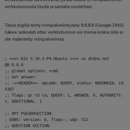
verkkotunnusta löydä ja samalla osoitettasi.
Tässä digilla tehty nimipalvelinkysely 8.8.8.8 (Google DNS)
näkee selkeästi ettei verkkotunnus voi toimia koska sille ei
ole määritetty nimipalvelimia.
; <<>> DiG 9.10.3-P4-Ubuntu <<>> ns dtdns.net 
@8.8.8.8

;; global options: +cmd

;; Got answer:

;; ->>HEADER<<- opcode: QUERY, status: NXDOMAIN, id: 
4387

;; flags: qr rd ra; QUERY: 1, ANSWER: 0, AUTHORITY: 
1, ADDITIONAL: 1

;; OPT PSEUDOSECTION:

; EDNS: version: 0, flags:; udp: 512

;; QUESTION SECTION:
