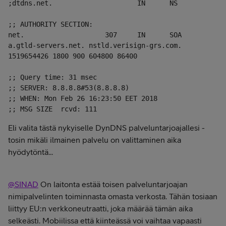
;dtdns.net.                     IN      NS

;; AUTHORITY SECTION:

net.                    307     IN      SOA     
a.gtld-servers.net. nstld.verisign-grs.com. 
1519654426 1800 900 604800 86400

;; Query time: 31 msec

;; SERVER: 8.8.8.8#53(8.8.8.8)

;; WHEN: Mon Feb 26 16:23:50 EET 2018

Eli valita tästä nykyiselle DynDNS palveluntarjoajallesi -
tosin mikäli ilmainen palvelu on valittaminen aika
hyödytöntä...
@SINAD
On laitonta estää toisen palveluntarjoajan
nimipalvelinten toiminnasta omasta verkosta. Tähän tosiaan
liittyy EU:n verkkoneutraatti, joka määrää tämän aika
selkeästi. Mobiilissa että kiinteässä voi vaihtaa vapaasti