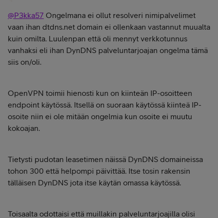
@P3kka57
Ongelmana ei ollut resolveri nimipalvelimet
vaan ihan dtdns.net domain ei ollenkaan vastannut muualta
kuin omilta. Luulenpan että oli mennyt verkkotunnus
vanhaksi eli ihan DynDNS palveluntarjoajan ongelma tämä
siis on/oli.
OpenVPN toimii hienosti kun on kiinteän IP-osoitteen
endpoint käytössä. Itsellä on suoraan käytössä kiinteä IP-
osoite niin ei ole mitään ongelmia kun osoite ei muutu
kokoajan.
Tietysti pudotan leasetimen näissä DynDNS domaineissa
tohon 300 että helpompi päivittää. Itse tosin rakensin
tälläisen DynDNS jota itse käytän omassa käytössä.
Toisaalta odottaisi että muillakin palveluntarjoajilla olisi