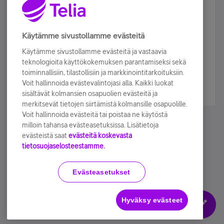
Älä jää paitsi – osallistu ja voita!
Tilaa Telian uutiskirje ja olet mukana arvonnassa.
Käytämme sivustollamme evästeitä
Samalla saat parhaat asiakasedut suoraan
Käytämme sivustollamme evästeitä ja vastaavia
sähköpostiisi.
teknologioita käyttökokemuksen parantamiseksi sekä
toiminnallisiin, tilastollisiin ja markkinointitarkoituksiin.
Voit hallinnoida evästevalintojasi alla. Kaikki luokat
Tilaa nyt
sisältävät kolmansien osapuolien evästeitä ja
merkitsevät tietojen siirtämistä kolmansille osapuolille.
Voit hallinnoida evästeitä tai poistaa ne käytöstä
milloin tahansa evästeasetuksissa. Lisätietoja
evästeistä saat
evästeitä koskevasta
tietosuojaselosteestamme.
Käyttöehdot
Accessibility statement
Evästeasetukset
Hyväksy evästeet
Evästeasetukset