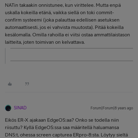
NATin takaakin onnistunee, kun virittelee. Mutta enpä
uskalla kokeilla etänä, vaikka siellä on toki commit-
confirm systeemi (joka palauttaa edellisen asetuksen
automaattisesti, jos ei vahvista muutosta). Pitää kokeilla
kesälomalla. Omilla rahoilla ei viitsi ostaa ammattilaistason
laitteita, joten toimivan on kelvattava.
SINAD
Forum|Forum|8 years ago
Eikös ER-X ajakaan EdgeOS:aa? Onko se todella niin
riisuttu? Kyllä EdgeOS:ssa saa määritellä haluamansa
DNS:t, ohessa screen capturea ERpro-8:sta. Löytyy sieltä