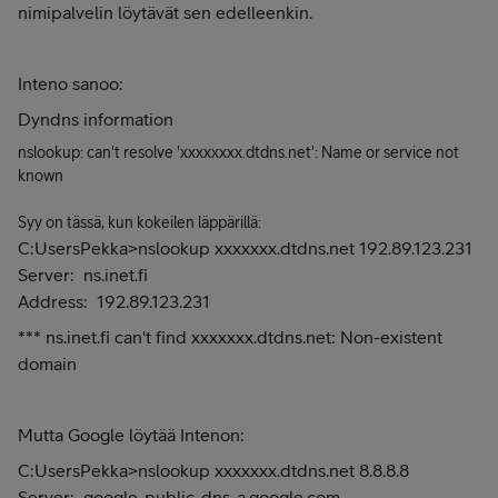
nimipalvelin löytävät sen edelleenkin.
Inteno sanoo:
Dyndns information
nslookup: can't resolve 'xxxxxxxx.dtdns.net': Name or service not
known
Syy on tässä, kun kokeilen läppärillä:
C:UsersPekka>nslookup xxxxxxx.dtdns.net 192.89.123.231
Server: ns.inet.fi
Address: 192.89.123.231
*** ns.inet.fi can't find xxxxxxx.dtdns.net: Non-existent
domain
Mutta Google löytää Intenon:
C:UsersPekka>nslookup xxxxxxx.dtdns.net 8.8.8.8
Server: google-public-dns-a.google.com