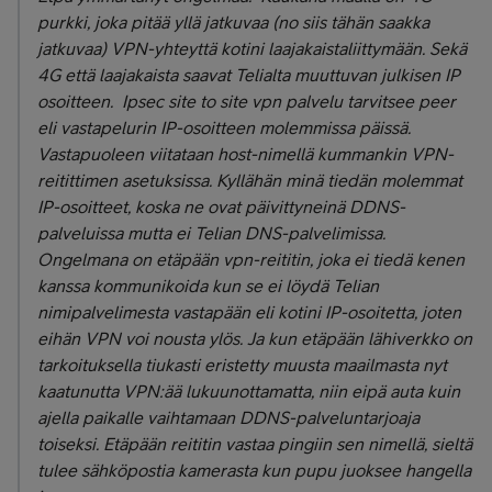
purkki, joka pitää yllä jatkuvaa (no siis tähän saakka
jatkuvaa) VPN-yhteyttä kotini laajakaistaliittymään. Sekä
4G että laajakaista saavat Telialta muuttuvan julkisen IP
osoitteen. Ipsec site to site vpn palvelu tarvitsee peer
eli vastapelurin IP-osoitteen molemmissa päissä.
Vastapuoleen viitataan host-nimellä kummankin VPN-
reitittimen asetuksissa. Kyllähän minä tiedän molemmat
IP-osoitteet, koska ne ovat päivittyneinä DDNS-
palveluissa mutta ei Telian DNS-palvelimissa.
Ongelmana on etäpään vpn-reititin, joka ei tiedä kenen
kanssa kommunikoida kun se ei löydä Telian
nimipalvelimesta vastapään eli kotini IP-osoitetta, joten
eihän VPN voi nousta ylös. Ja kun etäpään lähiverkko on
tarkoituksella tiukasti eristetty muusta maailmasta nyt
kaatunutta VPN:ää lukuunottamatta, niin eipä auta kuin
ajella paikalle vaihtamaan DDNS-palveluntarjoaja
toiseksi. Etäpään reititin vastaa pingiin sen nimellä, sieltä
tulee sähköpostia kamerasta kun pupu juoksee hangella