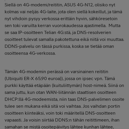
Siellä on 4G-modemi/reititin, ASUS 4G-N12, olisiko nyt
kolmas vai neljäs 4G-laite, jota olen siellä kokeillut, ja tämä
nyt vihdoin pysyy verkossa erittäin hyvin, sähköresetoin
sen toki varuilta kerran vuorokaudessa ajastimella. Mutta
se saa IP-osoitteen Telian 4G:stä, ja DNS-resolverien
osoitteet tulevat samalla pakotettuna eikä niitä voi muuttaa.
DDNS-palvelu on tässä purkissa, koska se tietää oman
osoitteensa 4G-verkossa.
Tämän 4G-modemin perässä on varsinainen reititin
(Ubiquiti ER-X 65,90 euroa)), jossa on ipsec vpn. Tämä
purkki käyttää etäpään (kuituliittymän) host-nimeä. Siinä on
sama juttu, kun otan WAN-liitännän staattisen osoitteen
DHCP:llä 4G-modeemista, niin taas DNS-palvelimen osoite
tulee sen mukana eikä sitä voi vaihtaa. Jos vaihdan portin
osoitteen kiinteäksi, voin toki määritellä DNS-osoitteen
vapaasti. Ja voisin siirtää DDNS:n tähän reitittimeen, ihan
samahan se mistä osoitepäivitys lähtee kunhan lähtee,