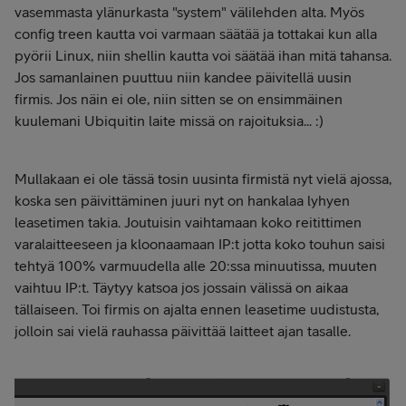
vasemmasta ylänurkasta "system" välilehden alta. Myös
config treen kautta voi varmaan säätää ja tottakai kun alla
pyörii Linux, niin shellin kautta voi säätää ihan mitä tahansa.
Jos samanlainen puuttuu niin kandee päivitellä uusin
firmis. Jos näin ei ole, niin sitten se on ensimmäinen
kuulemani Ubiquitin laite missä on rajoituksia... :)
Mullakaan ei ole tässä tosin uusinta firmistä nyt vielä ajossa,
koska sen päivittäminen juuri nyt on hankalaa lyhyen
leasetimen takia. Joutuisin vaihtamaan koko reitittimen
varalaitteeseen ja kloonaamaan IP:t jotta koko touhun saisi
tehtyä 100% varmuudella alle 20:ssa minuutissa, muuten
vaihtuu IP:t. Täytyy katsoa jos jossain välissä on aikaa
tällaiseen. Toi firmis on ajalta ennen leasetime uudistusta,
jolloin sai vielä rauhassa päivittää laitteet ajan tasalle.