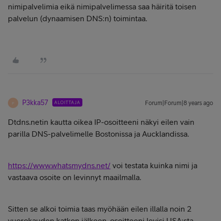
nimipalvelimia eikä nimipalvelimessa saa häiritä toisen
palvelun (dynaamisen DNS:n) toimintaa.
P3kka57
ALOITTAJA
Forum|Forum|8 years ago
P
Dtdns.netin kautta oikea IP-osoitteeni näkyi eilen vain
parilla DNS-palvelimelle Bostonissa ja Aucklandissa.
https://www.whatsmydns.net/
voi testata kuinka nimi ja
vastaava osoite on levinnyt maailmalla.
Sitten se alkoi toimia taas myöhään eilen illalla noin 2
vuorokauden katkon jälkeen, osoitteeni levisi USA:sta