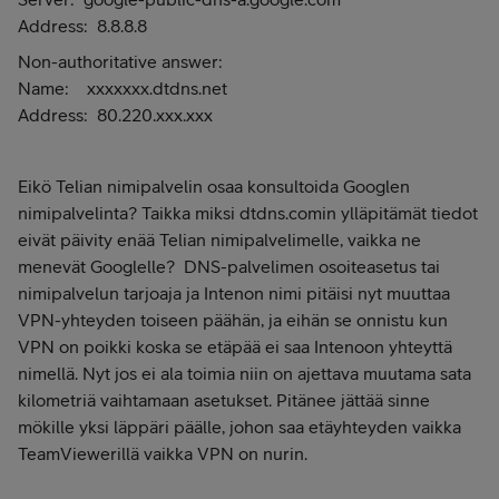
Address: 8.8.8.8
Non-authoritative answer:
Name: xxxxxxx.dtdns.net
Address: 80.220.xxx.xxx
Eikö Telian nimipalvelin osaa konsultoida Googlen
nimipalvelinta? Taikka miksi dtdns.comin ylläpitämät tiedot
eivät päivity enää Telian nimipalvelimelle, vaikka ne
menevät Googlelle? DNS-palvelimen osoiteasetus tai
nimipalvelun tarjoaja ja Intenon nimi pitäisi nyt muuttaa
VPN-yhteyden toiseen päähän, ja eihän se onnistu kun
VPN on poikki koska se etäpää ei saa Intenoon yhteyttä
nimellä. Nyt jos ei ala toimia niin on ajettava muutama sata
kilometriä vaihtamaan asetukset. Pitänee jättää sinne
mökille yksi läppäri päälle, johon saa etäyhteyden vaikka
TeamViewerillä vaikka VPN on nurin.