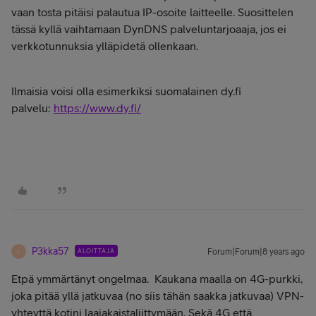
vaan tosta pitäisi palautua IP-osoite laitteelle. Suosittelen
tässä kyllä vaihtamaan DynDNS palveluntarjoaaja, jos ei
verkkotunnuksia ylläpidetä ollenkaan.
Ilmaisia voisi olla esimerkiksi suomalainen dy.fi
palvelu:
https://www.dy.fi/
P3kka57
ALOITTAJA
Forum|Forum|8 years ago
P
Etpä ymmärtänyt ongelmaa. Kaukana maalla on 4G-purkki,
joka pitää yllä jatkuvaa (no siis tähän saakka jatkuvaa) VPN-
yhteyttä kotini laajakaistaliittymään. Sekä 4G että