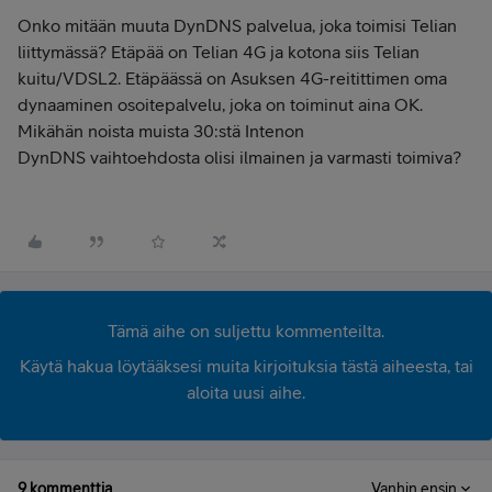
Onko mitään muuta DynDNS palvelua, joka toimisi Telian
liittymässä? Etäpää on Telian 4G ja kotona siis Telian
kuitu/VDSL2. Etäpäässä on Asuksen 4G-reitittimen oma
dynaaminen osoitepalvelu, joka on toiminut aina OK.
Mikähän noista muista 30:stä Intenon
DynDNS vaihtoehdosta olisi ilmainen ja varmasti toimiva?
Tämä aihe on suljettu kommenteilta.
Käytä hakua löytääksesi muita kirjoituksia tästä aiheesta, tai
aloita uusi aihe.
9 kommenttia
Vanhin ensin