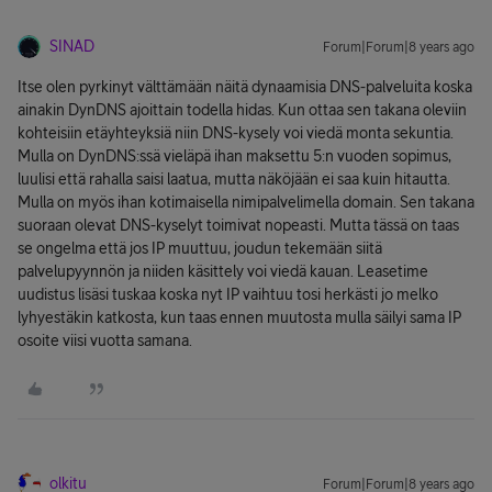
SINAD
Forum|Forum|8 years ago
Itse olen pyrkinyt välttämään näitä dynaamisia DNS-palveluita koska
ainakin DynDNS ajoittain todella hidas. Kun ottaa sen takana oleviin
kohteisiin etäyhteyksiä niin DNS-kysely voi viedä monta sekuntia.
Mulla on DynDNS:ssä vieläpä ihan maksettu 5:n vuoden sopimus,
luulisi että rahalla saisi laatua, mutta näköjään ei saa kuin hitautta.
Mulla on myös ihan kotimaisella nimipalvelimella domain. Sen takana
suoraan olevat DNS-kyselyt toimivat nopeasti. Mutta tässä on taas
se ongelma että jos IP muuttuu, joudun tekemään siitä
palvelupyynnön ja niiden käsittely voi viedä kauan. Leasetime
uudistus lisäsi tuskaa koska nyt IP vaihtuu tosi herkästi jo melko
lyhyestäkin katkosta, kun taas ennen muutosta mulla säilyi sama IP
osoite viisi vuotta samana.
olkitu
Forum|Forum|8 years ago