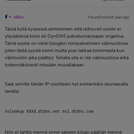
olkitu
Forum|Forum|8 years ago
Tässä kyllä kyseessä semmoinen että ddns.net osoite ei
ylipäätänsä toimi eli DynDNS palveluntarjoajan ongelma.
Tämä osoite on vielä Googlen nimipalvelimen välimuistissa
joten tästä syystä toimii mutta pian lakkaa toimimasta kun
välimuistin aika päättyy. Telialla sitä ei ole välimuistissa eikä
todennäköisesti missään muuallakaan
Saat selville tämän IP-osoitteen nyt esimerkiksi seuraavalla
tavalla:
nslookup XXXX.dtdns.net ns1.dtdns.com
Niin ei tarttis mennä sinne satojen kilsan päähän mennä