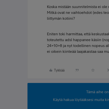
Koska mistään suunnitelmista ei ole m
Mitkä ovat ne vaihtoehdot (edes teore
liittymän kotiini?
Eniten toki harmittaa, että keskustaa
toteutettu adsl happanee käsiin (no
24>10>8 ja nyt todellinen nopeus all
ei oikein kiinteää laajakaistaa saa m
Tykkää
Tämä aihe on 
Käytä hakua löytääksesi muita kirjo