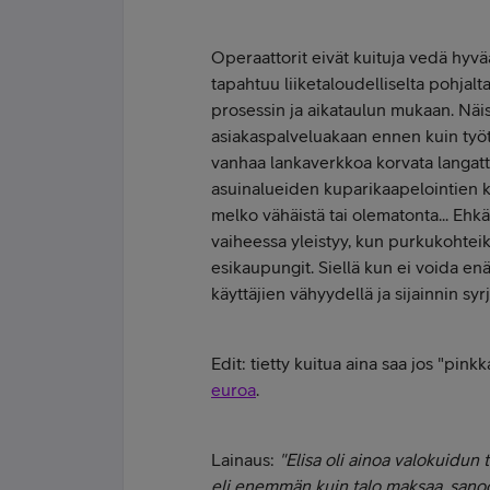
Operaattorit eivät kuituja vedä hyv
tapahtuu liiketaloudelliselta pohjal
prosessin ja aikataulun mukaan. Näi
asiakaspalveluakaan ennen kuin työt
vanhaa lankaverkkoa korvata langatto
asuinalueiden kuparikaapelointien k
melko vähäistä tai olematonta... Ehk
vaiheessa yleistyy, kun purkukohtei
esikaupungit. Siellä kun ei voida enä
käyttäjien vähyydellä ja sijainnin syr
Edit: tietty kuitua aina saa jos "pin
euroa
.
Lainaus:
"Elisa oli ainoa valokuidun 
eli enemmän kuin talo maksaa, sanoo