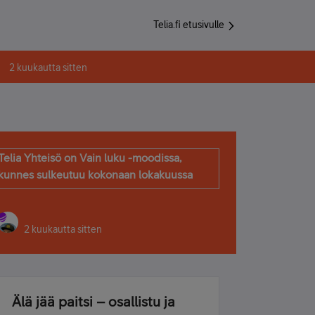
Telia.fi etusivulle
2 kuukautta sitten
Telia Yhteisö on Vain luku -moodissa,
kunnes sulkeutuu kokonaan lokakuussa
2 kuukautta sitten
Älä jää paitsi – osallistu ja