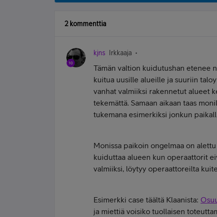
2 kommenttia
kjns
Irkkaaja
Tämän valtion kuidutushan etenee nii
kuitua uusille alueille ja suuriin ta
vanhat valmiiksi rakennetut alueet k
tekemättä. Samaan aikaan taas monill
tukemana esimerkiksi jonkun paikalli
Monissa paikoin ongelmaa on alettu 
kuiduttaa alueen kun operaattorit ei
valmiiksi, löytyy operaattoreilta kuit
Esimerkki case täältä Klaanista:
Osuu
ja miettiä voisiko tuollaisen toteutta