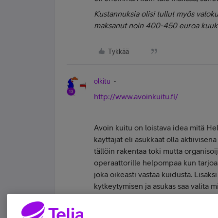
Kustannuksia olisi tullut myös valok
maksanut noin 400-450 euroa kuuk
Tykkää
olkitu
http://www.avoinkuitu.fi/
Avoin kuitu on loistava idea mitä He
käyttäjät eli asukkaat olla aktiivise
tällöin rakentaa toki mutta organiso
operaattorille helpompaa kun tarjoa
joka oikeasti vastaa kuidusta. Lisäk
kytkeytymisen ja asukas saa valita m
vain kuitu toiseen paneeliin esimerki