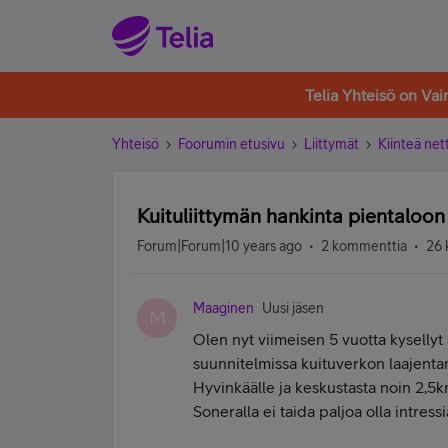
Telia Yhteisö on Va
Yhteisö
Foorumin etusivu
Liittymät
Kiinteä nett
Kuituliittymän hankinta pientaloon 
Forum|Forum|10 years ago
2 kommenttia
26 
Maaginen
Uusi jäsen
M
Olen nyt viimeisen 5 vuotta kysellyt
suunnitelmissa kuituverkon laajenta
Hyvinkäälle ja keskustasta noin 2,5k
Soneralla ei taida paljoa olla intressi