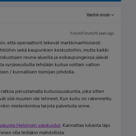
Vanhin ensin
Forum|Forum|10 years ago
n, että operaattorit tekevät markkinaehtoisesti
loyhtiöihin sekä kaupunkien keskustoihin, mutta kaikki
eskustojen reuna-alueilla ja esikaupungeissa jäävät
a syrjäseuduilla tehdään kuitua osittain valtion
sen / kunnallisen toimijan johdolla.
ratkoa perustamalla kuituosuuskuntia, joka sitten
vät sitä muuten ole tehneet. Kun kuitu on rakennettu
enkin mielenkiintoa tarjota palveluita sinne.
skunta Helsingin valokuidut
. Kannattaa lukaista läpi
minen olla teilläkin mahdollista.