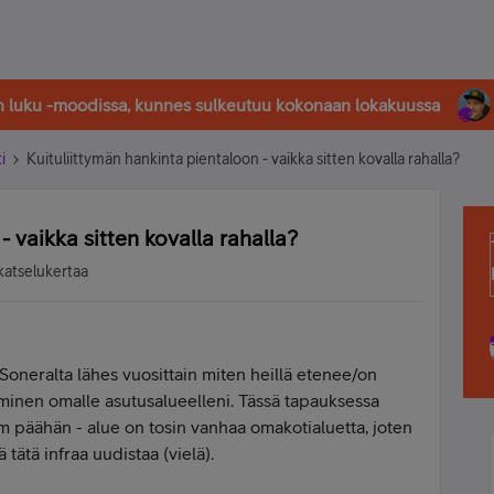
in luku -moodissa, kunnes sulkeutuu kokonaan lokakuussa
i
Kuituliittymän hankinta pientaloon - vaikka sitten kovalla rahalla?
- vaikka sitten kovalla rahalla?
katselukertaa
 Soneralta lähes vuosittain miten heillä etenee/on
minen omalle asutusalueelleni. Tässä tapauksessa
m päähän - alue on tosin vanhaa omakotialuetta, joten
ä tätä infraa uudistaa (vielä).