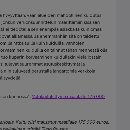
ää hyvyyttään, vaan alueiden mahdollinen kuidutus
ta jonkun verkonsuunnittelun määrittämän sisäisen
stä ei tiedotella sen enempää asiakkaita kuin omaa
 ovat alkamassa. Ja enemmänhän sitä on taidettu
milla ratkaisuilla kuin kuiduilla, vanhojen
orvaaminen kuiduilla on tainnut tähän mennessä olla
ä tuo kuparin korvaaminen kuidullakin vielä jossain
ksi tulevat suuremmat asutuskeskittymät ja
ä niin sujuvasti perustalla langattomia verkkoja
jäisyydellä.
kka on kunnossa":
Valokuituliittymä maatilalle 175 000
tarjoaja. Kuitu olisi maksanut maatilalle 175 000 euroa,
 paikallinen yrittäjä Timo Puuska.