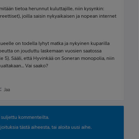
itään tietoa herunnut kuluttajille, niin kysynkin:
ettiset), joilla saisin nykyaikaisen ja nopean internet
lueelle on todella lyhyt matka ja nykyinen kuparilla
peutta on jouduttu laskemaan vuosien saatossa
e 5). Sääli, että Hyvinkää on Soneran monopolia, niin
uualtakaan... Vai saako?
Jaa
suljettu kommenteilta.
ituksia tästä aiheesta, tai aloita uusi aihe.