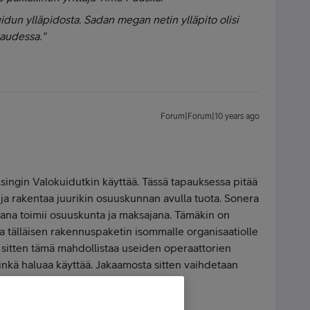
uidun ylläpidosta. Sadan megan netin ylläpito olisi
audessa."
Forum|Forum|10 years ago
lsingin Valokuidutkin käyttää. Tässä tapauksessa pitää
na ja rakentaa juurikin osuuskunnan avulla tuota. Sonera
ijana toimii osuuskunta ja maksajana. Tämäkin on
a tälläisen rakennuspaketin isommalle organisaatiolle
si sitten tämä mahdollistaa useiden operaattorien
inkä haluaa käyttää. Jakaamosta sitten vaihdetaan
ksi. Ei tuu monopolialueita.