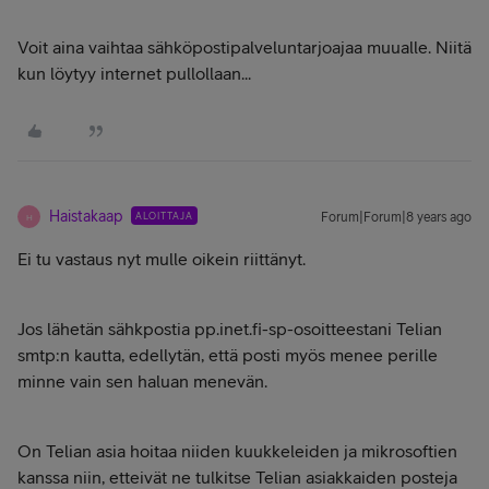
Voit aina vaihtaa sähköpostipalveluntarjoajaa muualle. Niitä
kun löytyy internet pullollaan...
Haistakaap
ALOITTAJA
Forum|Forum|8 years ago
H
Ei tu vastaus nyt mulle oikein riittänyt.
Jos lähetän sähkpostia pp.inet.fi-sp-osoitteestani Telian
smtp:n kautta, edellytän, että posti myös menee perille
minne vain sen haluan menevän.
On Telian asia hoitaa niiden kuukkeleiden ja mikrosoftien
kanssa niin, etteivät ne tulkitse Telian asiakkaiden posteja