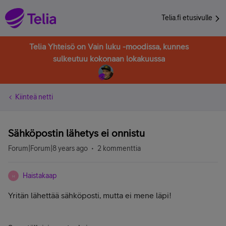
Telia.fi etusivulle
Telia Yhteisö on Vain luku -moodissa, kunnes
sulkeutuu kokonaan lokakuussa
Kiinteä netti
Sähköpostin lähetys ei onnistu
Forum|Forum|8 years ago
2 kommenttia
Haistakaap
H
Yritän lähettää sähköposti, mutta ei mene läpi!