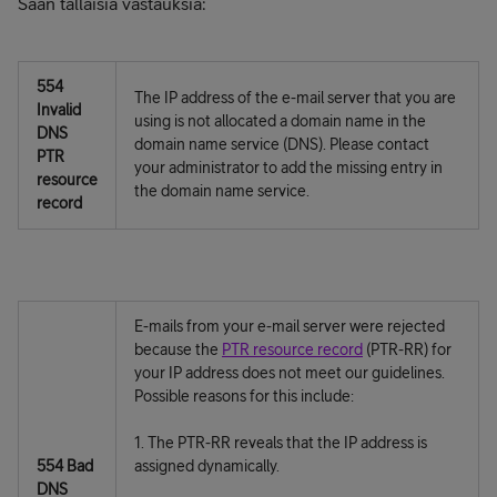
Saan tällaisia vastauksia:
554
The IP address of the e-mail server that you are
Invalid
using is not allocated a domain name in the
DNS
domain name service (DNS). Please contact
PTR
your administrator to add the missing entry in
resource
the domain name service.
record
E-mails from your e-mail server were rejected
because the
PTR resource record
(PTR-RR) for
your IP address does not meet our guidelines.
Possible reasons for this include:
1. The PTR-RR reveals that the IP address is
554 Bad
assigned dynamically.
DNS