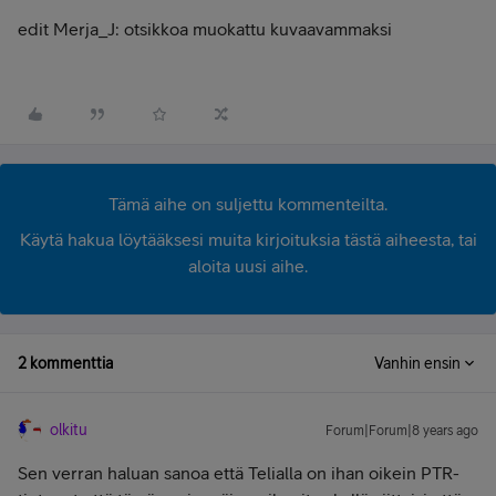
edit Merja_J: otsikkoa muokattu kuvaavammaksi
Tämä aihe on suljettu kommenteilta.
Käytä hakua löytääksesi muita kirjoituksia tästä aiheesta, tai
aloita uusi aihe.
2 kommenttia
Vanhin ensin
olkitu
Forum|Forum|8 years ago
Sen verran haluan sanoa että Telialla on ihan oikein PTR-