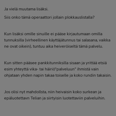
Ja vielä muutama lisäksi.
Siis onko tämä operaattori jollain plokkauslistalla?
Kun lisäksi omille sinuille ei pääse kirjautumaan omilla
tunnuksilla (virheellinen käyttäjätunnus tai salasana, vaikka
ne ovat oikein), tuntuu aika heiveröiseltä tämä palvelu.
Kun sitten pääsee pankkitunniksilla sisaan ja yrittää etsiä
esim yhteyttä vika- tai häiriö"palveluun" ihmistä vain
ohjataan yhden napin takaa toiselle ja koko rundin takaisin.
Jos olisi nyt mahdollsta, niin heivaisin koko surkean ja
epäluotettavn Telian ja siirtyisin luotettaviin palveluihin.