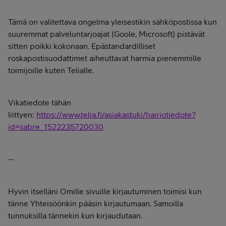
Tämä on valitettava ongelma yleisestikin sähköpostissa kun
suuremmat palveluntarjoajat (Goole, Microsoft) pistävät
sitten poikki kokonaan. Epästandardilliset
roskapostisuodattimet aiheuttavat harmia pienemmille
toimijoille kuten Telialle.
Vikatiedote tähän
liittyen:
https://www.telia.fi/asiakastuki/hairiotiedote?
id=sabre_1522235720030
--
Hyvin itselläni Omille sivuille kirjautuminen toimisi kun
tänne Yhteisöönkin pääsin kirjautumaan. Samoilla
tunnuksilla tännekin kun kirjaudutaan.