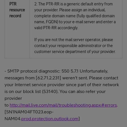
PTR
2. The PTR-RR is a generic default entry from
resource
your provider. Please assign an individual,
record
complete domain name (fully qualified domain
name, FQDN) to your e-mail server and enter a
valid PTR-RR accordingly.
If you are not the mail server operator, please
contact your responsible administrator or the
customer service department of your provider.
- SMTP protocol diagnostic: 550 5.7.1 Unfortunately,
messages from [62.71.2.231] weren't sent. Please contact
your Internet service provider since part of their network
is on our block list (S3140). You can also refer your
provider
to
http://mail.live.com/mail/troubleshooting.aspx#errors
.
[SN1NAM04FT023.eop-
NAM04.
prod.protection.outlook.com
]