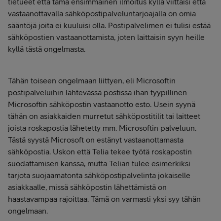
tietueet että tämä ensimmäinen ilmoitus kyllä viittaisi että
vastaanottavalla sähköpostipalveluntarjoajalla on omia
sääntöjä joita ei kuuluisi olla. Postipalvelimen ei tulisi estää
sähköpostien vastaanottamista, joten laittaisin syyn heille
kyllä tästä ongelmasta.
Tähän toiseen ongelmaan liittyen, eli Microsoftin
postipalveluihin lähtevässä postissa ihan tyypillinen
Microsoftin sähköpostin vastaanotto esto. Usein syynä
tähän on asiakkaiden murretut sähköpostitilit tai laitteet
joista roskapostia lähetetty mm. Microsoftin palveluun.
Tästä syystä Microsoft on estänyt vastaanottamasta
sähköpostia. Uskon että Telia tekee työtä roskapostin
suodattamisen kanssa, mutta Telian tulee esimerkiksi
tarjota suojaamatonta sähköpostipalvelinta jokaiselle
asiakkaalle, missä sähköpostin lähettämistä on
haastavampaa rajoittaa. Tämä on varmasti yksi syy tähän
ongelmaan.