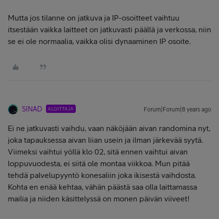
Mutta jos tilanne on jatkuva ja IP-osoitteet vaihtuu
itsestään vaikka laitteet on jatkuvasti päällä ja verkossa, niin
se ei ole normaalia, vaikka olisi dynaaminen IP osoite.
SINAD
ALOITTAJA
Forum|Forum|8 years ago
Ei ne jatkuvasti vaihdu, vaan näköjään aivan randomina nyt,
joka tapauksessa aivan liian usein ja ilman järkevää syytä.
Viimeksi vaihtui yöllä klo 02, sitä ennen vaihtui aivan
loppuvuodesta, ei siitä ole montaa viikkoa. Mun pitää
tehdä palvelupyyntö konesaliin joka ikisestä vaihdosta.
Kohta en enää kehtaa, vähän päästä saa olla laittamassa
mailia ja niiden käsittelyssä on monen päivän viiveet!