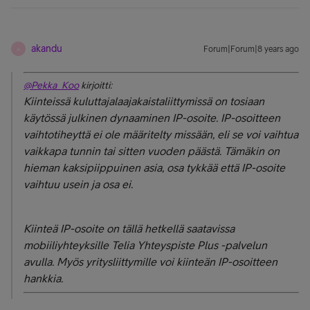
akandu
Forum|Forum|8 years ago
A
@Pekka_Koo
kirjoitti:
Kiinteissä kuluttajalaajakaistaliittymissä on tosiaan
käytössä julkinen dynaaminen IP-osoite. IP-osoitteen
vaihtotiheyttä ei ole määritelty missään, eli se voi vaihtua
vaikkapa tunnin tai sitten vuoden päästä. Tämäkin on
hieman kaksipiippuinen asia, osa tykkää että IP-osoite
vaihtuu usein ja osa ei.
Kiinteä IP-osoite on tällä hetkellä saatavissa
mobiiliyhteyksille Telia Yhteyspiste Plus -palvelun
avulla. Myös yritysliittymille voi kiinteän IP-osoitteen
hankkia.