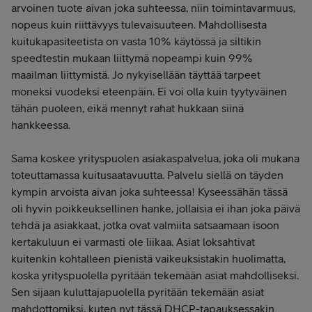
arvoinen tuote aivan joka suhteessa, niin toimintavarmuus,
nopeus kuin riittävyys tulevaisuuteen. Mahdollisesta
kuitukapasiteetista on vasta 10% käytössä ja siltikin
speedtestin mukaan liittymä nopeampi kuin 99%
maailman liittymistä. Jo nykyisellään täyttää tarpeet
moneksi vuodeksi eteenpäin. Ei voi olla kuin tyytyväinen
tähän puoleen, eikä mennyt rahat hukkaan siinä
hankkeessa.
Sama koskee yrityspuolen asiakaspalvelua, joka oli mukana
toteuttamassa kuitusaatavuutta. Palvelu siellä on täyden
kympin arvoista aivan joka suhteessa! Kyseessähän tässä
oli hyvin poikkeuksellinen hanke, jollaisia ei ihan joka päivä
tehdä ja asiakkaat, jotka ovat valmiita satsaamaan isoon
kertakuluun ei varmasti ole liikaa. Asiat loksahtivat
kuitenkin kohtalleen pienistä vaikeuksistakin huolimatta,
koska yrityspuolella pyritään tekemään asiat mahdolliseksi.
Sen sijaan kuluttajapuolella pyritään tekemään asiat
mahdottomiksi, kuten nyt tässä DHCP-tapauksessakin