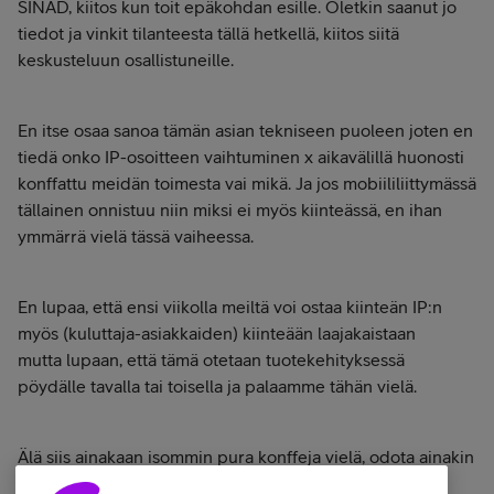
SINAD, kiitos kun toit epäkohdan esille. Oletkin saanut jo
tiedot ja vinkit tilanteesta tällä hetkellä, kiitos siitä
keskusteluun osallistuneille.
En itse osaa sanoa tämän asian tekniseen puoleen joten en
tiedä onko IP-osoitteen vaihtuminen x aikavälillä huonosti
konffattu meidän toimesta vai mikä. Ja jos mobiililiittymässä
tällainen onnistuu niin miksi ei myös kiinteässä, en ihan
ymmärrä vielä tässä vaiheessa.
En lupaa, että ensi viikolla meiltä voi ostaa kiinteän IP:n
myös (kuluttaja-asiakkaiden) kiinteään laajakaistaan
mutta lupaan, että tämä otetaan tuotekehityksessä
pöydälle tavalla tai toisella ja palaamme tähän vielä.
Älä siis ainakaan isommin pura konffeja vielä, odota ainakin
tieto siitä, miten asian kanssa edetään jos edetään :)