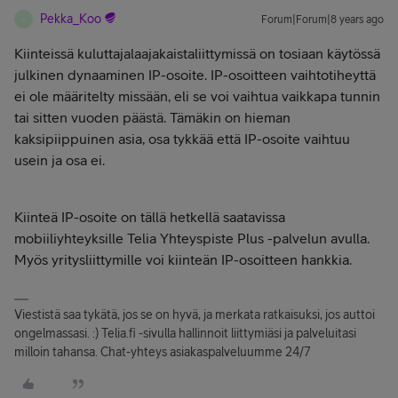
Pekka_Koo
Forum|Forum|8 years ago
P
Kiinteissä kuluttajalaajakaistaliittymissä on tosiaan käytössä
julkinen dynaaminen IP-osoite. IP-osoitteen vaihtotiheyttä
ei ole määritelty missään, eli se voi vaihtua vaikkapa tunnin
tai sitten vuoden päästä. Tämäkin on hieman
kaksipiippuinen asia, osa tykkää että IP-osoite vaihtuu
usein ja osa ei.
Kiinteä IP-osoite on tällä hetkellä saatavissa
mobiiliyhteyksille Telia Yhteyspiste Plus -palvelun avulla.
Myös yritysliittymille voi kiinteän IP-osoitteen hankkia.
Viestistä saa tykätä, jos se on hyvä, ja merkata ratkaisuksi, jos auttoi
ongelmassasi. :) Telia.fi -sivulla hallinnoit liittymiäsi ja palveluitasi
milloin tahansa. Chat-yhteys asiakaspalveluumme 24/7