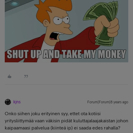
kjns
Forum|Forum|8 years ago
Onko siihen joku erityinen syy, ettet ota kotiisi
yritysliittymää vaan väkisin pidät kuluttajalaajakaistan johon
kaipaamaasi palvelua (kiinteä ip) ei saada edes rahalla?