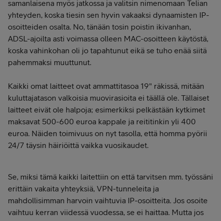
samanlaisena myös jatkossa ja valitsin nimenomaan Telian
yhteyden, koska tiesin sen hyvin vakaaksi dynaamisten IP-
osoitteiden osalta. No, tänään tosin poistin ikivanhan,
ADSL-ajoilta asti voimassa olleen MAC-osoitteen käytöstä,
koska vahinkohan oli jo tapahtunut eikä se tuho enää siitä
pahemmaksi muuttunut.
Kaikki omat laitteet ovat ammattitasoa 19" räkissä, mitään
kuluttajatason valkoisia muovirasioita ei täällä ole. Tällaiset
laitteet eivät ole halpoja; esimerkiksi pelkästään kytkimet
maksavat 500-600 euroa kappale ja reititinkin yli 400
euroa. Näiden toimivuus on nyt tasolla, että homma pyörii
24/7 täysin häiriöittä vaikka vuosikaudet.
Se, miksi tämä kaikki laitettiin on että tarvitsen mm. työssäni
erittäin vakaita yhteyksiä, VPN-tunneleita ja
mahdollisimman harvoin vaihtuvia IP-osoitteita. Jos osoite
vaihtuu kerran viidessä vuodessa, se ei haittaa. Mutta jos