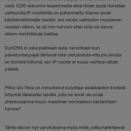
vielä 1200 sekunnin leasetimella sekä ilman syytä itsestään
vaihtuvilla IP-osoitteilla on pahennettu tilanne aivan
käsittämättömälle tasolle. Jos osoite vaihtuikin muutaman
vuoden välein, se oli niin harvoin ettei siitä voi sanoa
olleen merkittävää haittaa.
DynDNS ei joka paikkaan auta, varsinkaan kun
palveluntarjoajat lähtevät siitä oletuksesta että jos sinulla
on kiiinteä liittymä, sen IP-osoite ei kuulu vaihtua vähän
päästä.
Miksi siis Telia on romuttanut kuluttaja-asiakkaiden kiinteät
liittymät tällaiselle tasolle, jolla ne eivät ole enää
yhteensopivia muun maailman normaalien käytäntöjen
kanssa?
Tämä olkoon nyt varoituksena myös niille, jotka harkitsevat