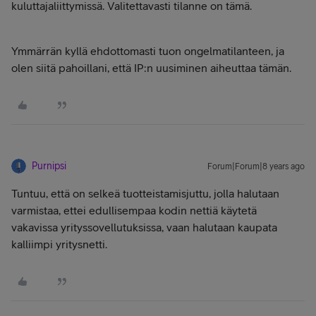
kuluttajaliittymissä. Valitettavasti tilanne on tämä.
Ymmärrän kyllä ehdottomasti tuon ongelmatilanteen, ja
olen siitä pahoillani, että IP:n uusiminen aiheuttaa tämän.
Purnipsi
Forum|Forum|8 years ago
Tuntuu, että on selkeä tuotteistamisjuttu, jolla halutaan
varmistaa, ettei edullisempaa kodin nettiä käytetä
vakavissa yrityssovellutuksissa, vaan halutaan kaupata
kalliimpi yritysnetti.