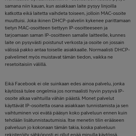
samana niin kauan, kun asiakkaan laite pysyy linjoilla
katkotta eikä laitetta vaihdeta toiseen, jolloin MAC-osoite
muuttuisi. Joka ikinen DHCP-palvelin kykenee parittamaan
tietyn MAC-osoitteen tiettyyn IP-osoitteeseen ja
tarjoamaan saman IP-osoitteen samalle laitteelle, kunnes
laite on pysyvästi poistunut verkosta ja osoite on jossain
välissä pakko antaa toiselle asiakkaalle. Normaalisti DHCP-
palvelimet myös muistavat tämän tiedon, vaikka ne
resetoitaisiin välillä.
Eikä Facebook ei ole suinkaan edes ainoa palvelu, jonka
käytössä tulee ongelmia jos normaalisti hyvin pysyvä IP-
osoite alkaa vaihtuilla vähän päästä. Monet palvelut
käyttävät IP-osoitetta osana asiakkaan tunnistamista ja sen
vaihtuminen voi evätä pääsyn koko palveluun ennen kuin
tehdään lisätunnistautumisia. Itse menetin tilin erääseen
palveluun jo kokonaan tämän takia, koska palveluun
rekisteröity sähköposti ei ollut enää minulla käytössä.