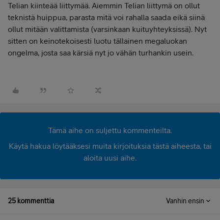
Telian kiinteää liittymää. Aiemmin Telian liittymä on ollut
teknistä huippua, parasta mitä voi rahalla saada eikä siinä
ollut mitään valittamista (varsinkaan kuituyhteyksissä). Nyt
sitten on keinotekoisesti luotu tällainen megaluokan
ongelma, josta saa kärsiä nyt jo vähän turhankin usein.
Tämä aihe on suljettu kommenteilta.
Käytä hakua löytääksesi muita kirjoituksia tästä aiheesta, tai
aloita uusi aihe.
25 kommenttia
Vanhin ensin