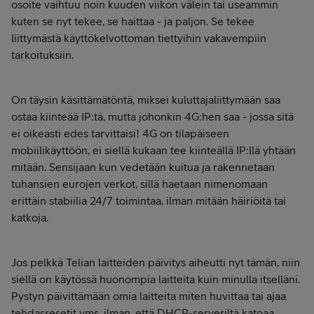
osoite vaihtuu noin kuuden viikon välein tai useammin
kuten se nyt tekee, se haittaa - ja paljon. Se tekee
liittymästä käyttökelvottoman tiettyihin vakavempiin
tarkoituksiin.
On täysin käsittämätöntä, miksei kuluttajaliittymään saa
ostaa kiinteää IP:tä, mutta johonkin 4G:hen saa - jossa sitä
ei oikeasti edes tarvittaisi! 4G on tilapäiseen
mobiilikäyttöön, ei siellä kukaan tee kiinteällä IP:llä yhtään
mitään. Sensijaan kun vedetään kuitua ja rakennetaan
tuhansien eurojen verkot, sillä haetaan nimenomaan
erittäin stabiilia 24/7 toimintaa, ilman mitään häiriöitä tai
katkoja.
Jos pelkkä Telian laitteiden päivitys aiheutti nyt tämän, niin
siellä on käytössä huonompia laitteita kuin minulla itselläni.
Pystyn päivittämään omia laitteita miten huvittaa tai ajaa
tehdasresetit yms. ilman, että DHCP-serveriltä katoaa