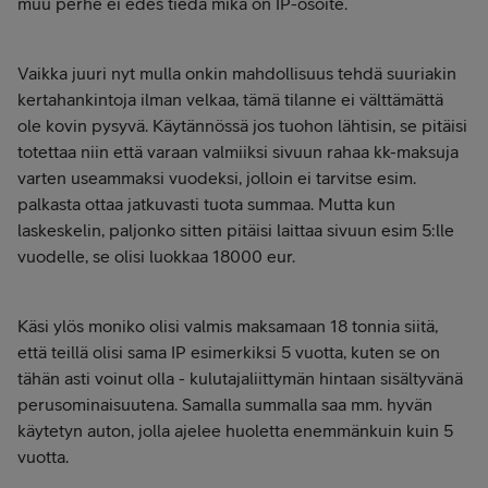
muu perhe ei edes tiedä mikä on IP-osoite.
Vaikka juuri nyt mulla onkin mahdollisuus tehdä suuriakin
kertahankintoja ilman velkaa, tämä tilanne ei välttämättä
ole kovin pysyvä. Käytännössä jos tuohon lähtisin, se pitäisi
totettaa niin että varaan valmiiksi sivuun rahaa kk-maksuja
varten useammaksi vuodeksi, jolloin ei tarvitse esim.
palkasta ottaa jatkuvasti tuota summaa. Mutta kun
laskeskelin, paljonko sitten pitäisi laittaa sivuun esim 5:lle
vuodelle, se olisi luokkaa 18000 eur.
Käsi ylös moniko olisi valmis maksamaan 18 tonnia siitä,
että teillä olisi sama IP esimerkiksi 5 vuotta, kuten se on
tähän asti voinut olla - kulutajaliittymän hintaan sisältyvänä
perusominaisuutena. Samalla summalla saa mm. hyvän
käytetyn auton, jolla ajelee huoletta enemmänkuin kuin 5
vuotta.