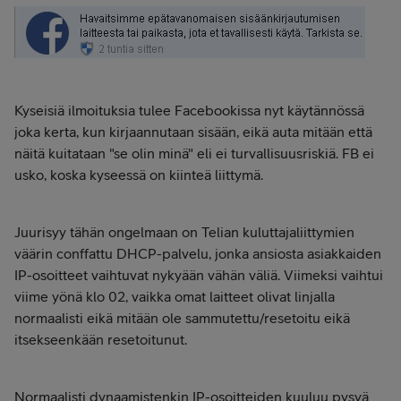
Kyseisiä ilmoituksia tulee Facebookissa nyt käytännössä
joka kerta, kun kirjaannutaan sisään, eikä auta mitään että
näitä kuitataan "se olin minä" eli ei turvallisuusriskiä. FB ei
usko, koska kyseessä on kiinteä liittymä.
Juurisyy tähän ongelmaan on Telian kuluttajaliittymien
väärin conffattu DHCP-palvelu, jonka ansiosta asiakkaiden
IP-osoitteet vaihtuvat nykyään vähän väliä. Viimeksi vaihtui
viime yönä klo 02, vaikka omat laitteet olivat linjalla
normaalisti eikä mitään ole sammutettu/resetoitu eikä
itsekseenkään resetoitunut.
Normaalisti dynaamistenkin IP-osoitteiden kuuluu pysyä