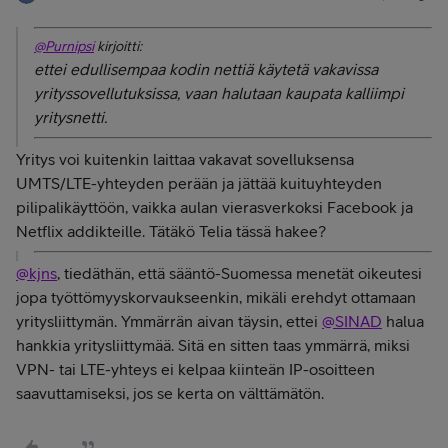
@Purnipsi
kirjoitti:
ettei edullisempaa kodin nettiä käytetä vakavissa
yrityssovellutuksissa, vaan halutaan kaupata kalliimpi
yritysnetti.
Yritys voi kuitenkin laittaa vakavat sovelluksensa
UMTS/LTE-yhteyden perään ja jättää kuituyhteyden
pilipalikäyttöön, vaikka aulan vierasverkoksi Facebook ja
Netflix addikteille. Tätäkö Telia tässä hakee?
@kjns
, tiedäthän, että sääntö-Suomessa menetät oikeutesi
jopa työttömyyskorvaukseenkin, mikäli erehdyt ottamaan
yritysliittymän. Ymmärrän aivan täysin, ettei
@SINAD
halua
hankkia yritysliittymää. Sitä en sitten taas ymmärrä, miksi
VPN- tai LTE-yhteys ei kelpaa kiinteän IP-osoitteen
saavuttamiseksi, jos se kerta on välttämätön.