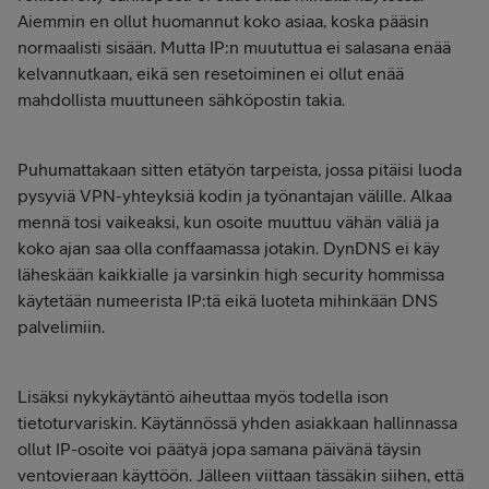
Aiemmin en ollut huomannut koko asiaa, koska pääsin
normaalisti sisään. Mutta IP:n muututtua ei salasana enää
kelvannutkaan, eikä sen resetoiminen ei ollut enää
mahdollista muuttuneen sähköpostin takia.
Puhumattakaan sitten etätyön tarpeista, jossa pitäisi luoda
pysyviä VPN-yhteyksiä kodin ja työnantajan välille. Alkaa
mennä tosi vaikeaksi, kun osoite muuttuu vähän väliä ja
koko ajan saa olla conffaamassa jotakin. DynDNS ei käy
läheskään kaikkialle ja varsinkin high security hommissa
käytetään numeerista IP:tä eikä luoteta mihinkään DNS
palvelimiin.
Lisäksi nykykäytäntö aiheuttaa myös todella ison
tietoturvariskin. Käytännössä yhden asiakkaan hallinnassa
ollut IP-osoite voi päätyä jopa samana päivänä täysin
ventovieraan käyttöön. Jälleen viittaan tässäkin siihen, että