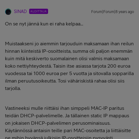
SINAD
ALOITTAJA
Forum|Forum|8 years ago
On se nyt jännä kun ei raha kelpaa...
Muistaakseni jo aiemmin tarjouduin maksamaan ihan reilun
hinnan kiinteistä IP-osoitteista, summa oli paljon enemmän
kuin mitä keskiverto suomalainen olisi valmis maksamaan
koko nettiyhteydestä. Taisin itse asiassa tarjota 200 euroa
vuodessa tai 1000 euroa per 5 vuotta ja sitovalla sopparilla
ilman peruutusoikeutta. Tosi vähäriskistä rahaa olisi siis
tarjolla.
Vastineeksi mulle riittäisi ihan simppeli MAC-IP paritus
teidän DHCP-palvelimelle. Ja tällainen static IP mappaus
on jokaisen DHCP-palvelimen perusominaisuus.
Käytännössä antaisin teille pari MAC-osoitetta ja liittäisitte
ne mihin hyvänsä julkisiin IP-osoitteisiin pysyvästi.