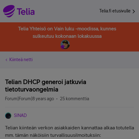
Telia.fi etusivulle
Telia Yhteisö on Vain luku -moodissa, kunnes
sulkeutuu kokonaan lokakuussa
Kiinteä netti
Telian DHCP generoi jatkuvia
tietoturvaongelmia
Forum|Forum|8 years ago
25 kommenttia
SINAD
Telian kiinteän verkon asiakkaiden kannattaa alkaa totutella
mm. tämän näköisiin turvallisuusilmoituksiin: