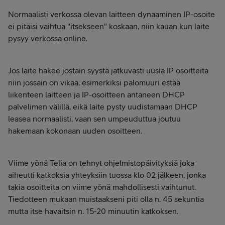
Normaalisti verkossa olevan laitteen dynaaminen IP-osoite
ei pitäisi vaihtua "itsekseen" koskaan, niin kauan kun laite
pysyy verkossa online.
Jos laite hakee jostain syystä jatkuvasti uusia IP osoitteita
niin jossain on vikaa, esimerkiksi palomuuri estää
liikenteen laitteen ja IP-osoitteen antaneen DHCP
palvelimen välillä, eikä laite pysty uudistamaan DHCP
leasea normaalisti, vaan sen umpeuduttua joutuu
hakemaan kokonaan uuden osoitteen.
Viime yönä Telia on tehnyt ohjelmistopäivityksiä joka
aiheutti katkoksia yhteyksiin tuossa klo 02 jälkeen, jonka
takia osoitteita on viime yönä mahdollisesti vaihtunut.
Tiedotteen mukaan muistaakseni piti olla n. 45 sekuntia
mutta itse havaitsin n. 15-20 minuutin katkoksen.