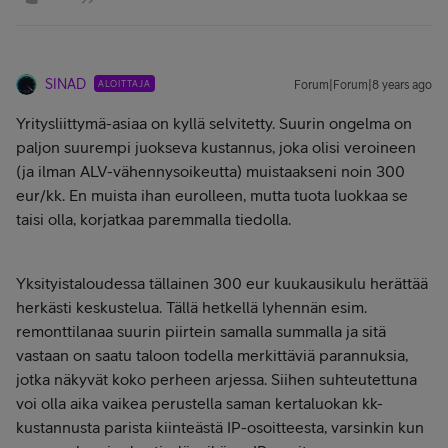
SINAD
ALOITTAJA
Forum|Forum|8 years ago
Yritysliittymä-asiaa on kyllä selvitetty. Suurin ongelma on
paljon suurempi juokseva kustannus, joka olisi veroineen
(ja ilman ALV-vähennysoikeutta) muistaakseni noin 300
eur/kk. En muista ihan eurolleen, mutta tuota luokkaa se
taisi olla, korjatkaa paremmalla tiedolla.
Yksityistaloudessa tällainen 300 eur kuukausikulu herättää
herkästi keskustelua. Tällä hetkellä lyhennän esim.
remonttilanaa suurin piirtein samalla summalla ja sitä
vastaan on saatu taloon todella merkittäviä parannuksia,
jotka näkyvät koko perheen arjessa. Siihen suhteutettuna
voi olla aika vaikea perustella saman kertaluokan kk-
kustannusta parista kiinteästä IP-osoitteesta, varsinkin kun