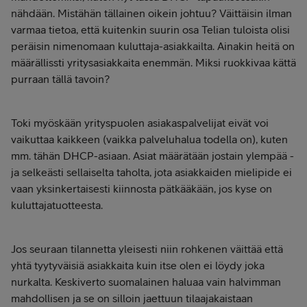
nähdään. Mistähän tällainen oikein johtuu? Väittäisin ilman
varmaa tietoa, että kuitenkin suurin osa Telian tuloista olisi
peräisin nimenomaan kuluttaja-asiakkailta. Ainakin heitä on
määrällissti yritysasiakkaita enemmän. Miksi ruokkivaa kättä
purraan tällä tavoin?
Toki myöskään yrityspuolen asiakaspalvelijat eivät voi
vaikuttaa kaikkeen (vaikka palveluhalua todella on), kuten
mm. tähän DHCP-asiaan. Asiat määrätään jostain ylempää -
ja selkeästi sellaiselta taholta, jota asiakkaiden mielipide ei
vaan yksinkertaisesti kiinnosta pätkääkään, jos kyse on
kuluttajatuotteesta.
Jos seuraan tilannetta yleisesti niin rohkenen väittää että
yhtä tyytyväisiä asiakkaita kuin itse olen ei löydy joka
nurkalta. Keskiverto suomalainen haluaa vain halvimman
mahdollisen ja se on silloin jaettuun tilaajakaistaan