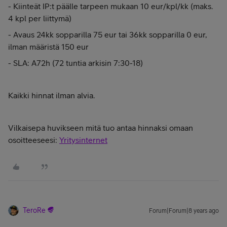
- Kiinteät IP:t päälle tarpeen mukaan 10 eur/kpl/kk (maks.
4 kpl per liittymä)
- Avaus 24kk sopparilla 75 eur tai 36kk sopparilla 0 eur,
ilman määristä 150 eur
- SLA: A72h (72 tuntia arkisin 7:30-18)
Kaikki hinnat ilman alvia.
Vilkaisepa huvikseen mitä tuo antaa hinnaksi omaan
osoitteeseesi:
Yritysinternet
TeroRe
Forum|Forum|8 years ago