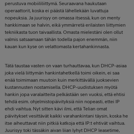
perustuva mobiililiittymä. Seuraavana haukutaan
operaattorit, koska ei päästä lähellekään luvattuja
nopeuksia. Ja juurisyy on omassa itsessä, kun on menty
hankkimaan se halvin, eikä ymmärretä erilaisten liittymien
tekniikasta tuon taivaallista. Omasta mielestäni olen ollut
valmis satsaamaan tähän todella pajon enemmän, niin
kauan kun kyse on velattomasta kertahankinnasta.
Tätä taustaa vasten on vaan turhauttavaa, kun DHCP-asiaa
joka vielä liittymän hankintahetkellä toimi oikein, ei saa
enää toimimaan muutoin kuin merkittävällä juoksevien
kustannusten nostamisella. DHCP-uudistuksen myötä
hankin jopa varalaitteita pelkästään sen vuoksi, että ehtisi
tehdä esim. ohjelmistopäivityksiä niin nopeasti, ettei IP
ehdi vaihtua. Nyt sitten kävi ilmi, että Telian omat
päivitykset vesittävät kaikki varahankintani täysin, koska he
itse aiheuttavat niin pitkiä katkoja että IP:t ehtivät vaihtua.
Juurisyy toki tässäkin aivan liian lyhyt DHCP leasetime,