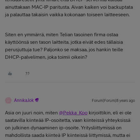
ainuttakaan MAC-IP paritusta. Aivan kaiken voi backuptata
ja palauttaa takaisin vaikka kokonaan toiseen laitteeseen.
Siten en ymmärrä, miten Telian tasoinen firma ostaa
käyttöönsä sen tason laitteita, jotka eivät edes tällaisia
perusjuttuja tue? Paljonko se maksaa, jos hankin teille
DHCP-palvelimen, joka toimii oikein?
AnnikaJok
Forum|Forum|8 years ago
A
Asia on juuri noin, miten
@Pekka_Koo
kirjoittikin, eli ei ole
saatavilla kiinteää IP-osoitetta, vaan kiinteissä yhteyksissä
on julkinen dynaaminen ip-osoite. Yritysliittymissä on
mahdollista saada kiinteä IP kiinteissä liittymissä, mutta ei