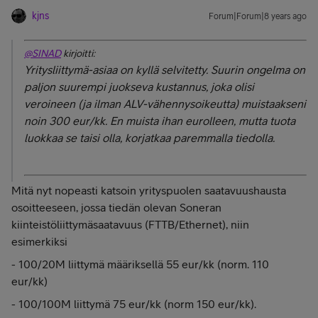
kjns
Forum|Forum|8 years ago
@SINAD
kirjoitti:
Yritysliittymä-asiaa on kyllä selvitetty. Suurin ongelma on
paljon suurempi juokseva kustannus, joka olisi
veroineen (ja ilman ALV-vähennysoikeutta) muistaakseni
noin 300 eur/kk. En muista ihan eurolleen, mutta tuota
luokkaa se taisi olla, korjatkaa paremmalla tiedolla.
Mitä nyt nopeasti katsoin yrityspuolen saatavuushausta
osoitteeseen, jossa tiedän olevan Soneran
kiinteistöliittymäsaatavuus (FTTB/Ethernet), niin
esimerkiksi
- 100/20M liittymä määriksellä 55 eur/kk (norm. 110
eur/kk)
- 100/100M liittymä 75 eur/kk (norm 150 eur/kk).