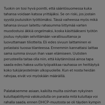
Tuokin on tosi hyvä pointti, että sääntösuomessa kuka
tahansa voidaan katsoa yrittäjäksi. Se on riski, jos jostain
syystä joutuisikin työttömäksi. Tässä vaiheessa myös mikä
tahansa sivuun laitettu rahasumma liittymää varten
muodostuisi äkkiä ongelmaksi, koska käsittääkseni työtön
joutuu nykyään selvittämään varallisuuttansa ja
luovuttamaan tiliotteita. Eli edes sivuun laittaminen ei
pelastaisi tuossa tilanteessa. Ennemmin kannattaisi laittaa
sama summa sivuun ihan vaan elämiseen. Uutisten
perusteella taitaa olla niin, että käytännössä ainoa tapa
saada edes hakea uutta työpaikkaa rauhassa on heittäytyä
koko tukijärjestelmän ulkopuolelle. Kun et nosta heidän
rahojaa, eivät voi myöskään määräillä.
Palataksemme asiaan, kaikilta muilta osinhan nykyinen
kuluttajaliittymä valokuidulla on parasta mitä kuluttaja voi
rahalla saada, ennen DHCP-muutosta se oli täyden kympin