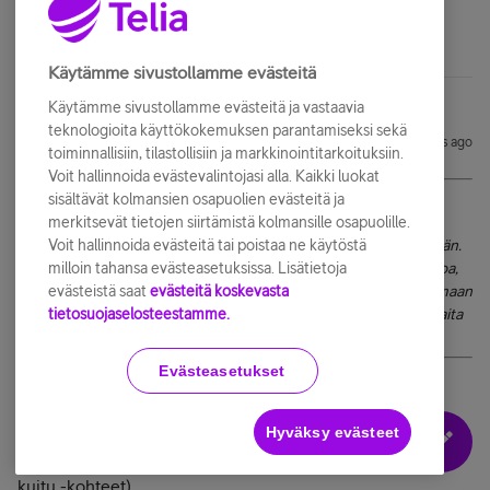
Käytämme sivustollamme evästeitä
Käytämme sivustollamme evästeitä ja vastaavia
teknologioita käyttökokemuksen parantamiseksi sekä
akandu
Forum|Forum|8 years ago
A
toiminnallisiin, tilastollisiin ja markkinointitarkoituksiin.
Voit hallinnoida evästevalintojasi alla. Kaikki luokat
@SINAD
sisältävät kolmansien osapuolien evästeitä ja
kirjoitti:
Sen sijaan kuluttajapuolella pyritään tekemään asiat
merkitsevät tietojen siirtämistä kolmansille osapuolille.
mahdottomiksi, kuten nyt tässä DHCP-tapauksessakin nähdään.
Voit hallinnoida evästeitä tai poistaa ne käytöstä
Mistähän tällainen oikein johtuu? Väittäisin ilman varmaa tietoa,
milloin tahansa evästeasetuksissa. Lisätietoja
että kuitenkin suurin osa Telian tuloista olisi peräisin nimenomaan
evästeistä saat
evästeitä koskevasta
kuluttaja-asiakkailta. Ainakin heitä on määrällissti yritysasiakkaita
tietosuojaselosteestamme.
enemmän. Miksi ruokkivaa kättä purraan tällä tavoin?
Evästeasetukset
Uskoisin että erityisesti kiinteän verkon kuluttaja-
asiakkaiden kohdalla yksi osa ongelmaa on, että
operaattoreilla on hyvin usein monopoliasema tänä
Hyväksy evästeet
päivänä muutamia kohteita lukuunottamatta (esim. Avoin
kuitu -kohteet).