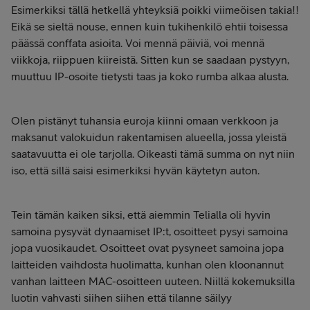
Esimerkiksi tällä hetkellä yhteyksiä poikki viimeöisen takia!!
Eikä se sieltä nouse, ennen kuin tukihenkilö ehtii toisessa
päässä conffata asioita. Voi mennä päiviä, voi mennä
viikkoja, riippuen kiireistä. Sitten kun se saadaan pystyyn,
muuttuu IP-osoite tietysti taas ja koko rumba alkaa alusta.
Olen pistänyt tuhansia euroja kiinni omaan verkkoon ja
maksanut valokuidun rakentamisen alueella, jossa yleistä
saatavuutta ei ole tarjolla. Oikeasti tämä summa on nyt niin
iso, että sillä saisi esimerkiksi hyvän käytetyn auton.
Tein tämän kaiken siksi, että aiemmin Telialla oli hyvin
samoina pysyvät dynaamiset IP:t, osoitteet pysyi samoina
jopa vuosikaudet. Osoitteet ovat pysyneet samoina jopa
laitteiden vaihdosta huolimatta, kunhan olen kloonannut
vanhan laitteen MAC-osoitteen uuteen. Niillä kokemuksilla
luotin vahvasti siihen siihen että tilanne säilyy