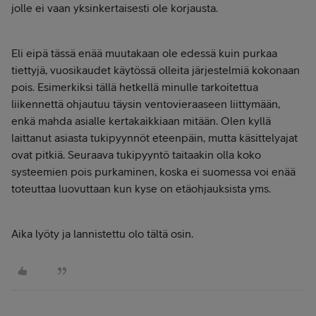
jolle ei vaan yksinkertaisesti ole korjausta.
Eli eipä tässä enää muutakaan ole edessä kuin purkaa
tiettyjä, vuosikaudet käytössä olleita järjestelmiä kokonaan
pois. Esimerkiksi tällä hetkellä minulle tarkoitettua
liikennettä ohjautuu täysin ventovieraaseen liittymään,
enkä mahda asialle kertakaikkiaan mitään. Olen kyllä
laittanut asiasta tukipyynnöt eteenpäin, mutta käsittelyajat
ovat pitkiä. Seuraava tukipyyntö taitaakin olla koko
systeemien pois purkaminen, koska ei suomessa voi enää
toteuttaa luovuttaan kun kyse on etäohjauksista yms.
Aika lyöty ja lannistettu olo tältä osin.