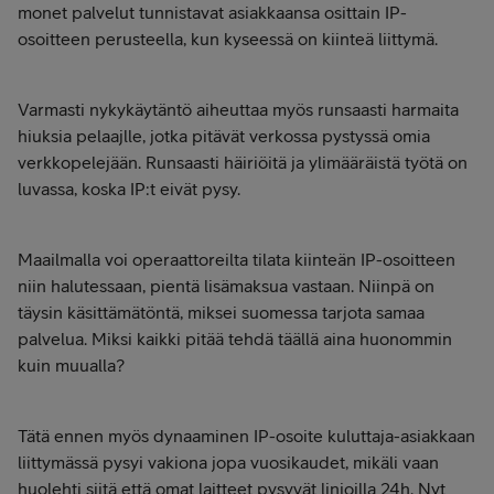
monet palvelut tunnistavat asiakkaansa osittain IP-
osoitteen perusteella, kun kyseessä on kiinteä liittymä.
Varmasti nykykäytäntö aiheuttaa myös runsaasti harmaita
hiuksia pelaajlle, jotka pitävät verkossa pystyssä omia
verkkopelejään. Runsaasti häiriöitä ja ylimääräistä työtä on
luvassa, koska IP:t eivät pysy.
Maailmalla voi operaattoreilta tilata kiinteän IP-osoitteen
niin halutessaan, pientä lisämaksua vastaan. Niinpä on
täysin käsittämätöntä, miksei suomessa tarjota samaa
palvelua. Miksi kaikki pitää tehdä täällä aina huonommin
kuin muualla?
Tätä ennen myös dynaaminen IP-osoite kuluttaja-asiakkaan
liittymässä pysyi vakiona jopa vuosikaudet, mikäli vaan
huolehti siitä että omat laitteet pysyvät linjoilla 24h. Nyt