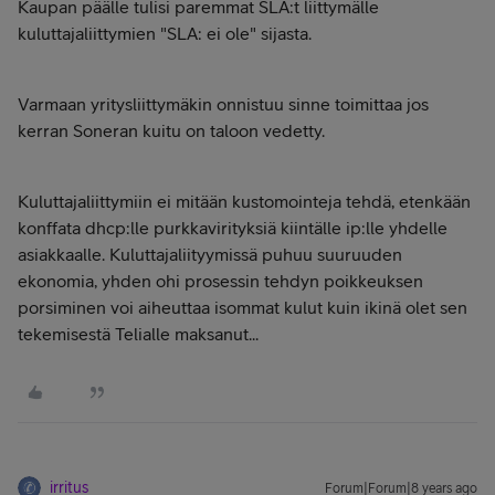
Kaupan päälle tulisi paremmat SLA:t liittymälle
kuluttajaliittymien "SLA: ei ole" sijasta.
Varmaan yritysliittymäkin onnistuu sinne toimittaa jos
kerran Soneran kuitu on taloon vedetty.
Kuluttajaliittymiin ei mitään kustomointeja tehdä, etenkään
konffata dhcp:lle purkkavirityksiä kiintälle ip:lle yhdelle
asiakkaalle. Kuluttajaliityymissä puhuu suuruuden
ekonomia, yhden ohi prosessin tehdyn poikkeuksen
porsiminen voi aiheuttaa isommat kulut kuin ikinä olet sen
tekemisestä Telialle maksanut...
irritus
Forum|Forum|8 years ago