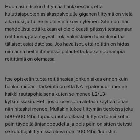
Huomasin itsekin liittymää hankkiessani, että
kuluttajapuolen asiakaspalvelulle giganen liittymä on vielä
aika uusi juttu. Se ei ole vielä kovin yleinen. Siten on ihan
mahdollista että kukaan ei ole oikeasti päässyt testaamaan
reitittimiä, joita myyvät. Toki valmistajien tulisi ilmoittaa
tällaiset asiat datoissa. Jos havaitset, että reititin on hidas
niin anna heille ihmeessä palautetta, koska nopeampia
reitittimiä on olemassa.
Itse opiskelin tuota reititinasiaa jonkun aikaa ennen kuin
hankin mitään. Tärkeintä on että NAT+palomuuri menee
kaikki rautapohjaisena kuten se menee L2/L3-
kytkimissäkin. Heti, jos prosessoria aletaan käyttää tähän
niin hitaaksi menee. Mullakin lukee liittymän tiedoissa joku
500-600 Mbit lupaus, mutta oikeasti liittymä toimii kotiin
päin täydellä linjanopeudella ja pois päin on sitten tietysti
se kuluttajaliittymissä oleva noin 100 Mbit 'kuristin'.