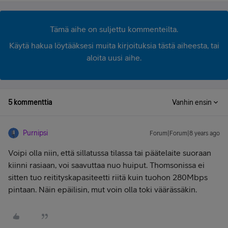
Tämä aihe on suljettu kommenteilta.
Käytä hakua löytääksesi muita kirjoituksia tästä aiheesta, tai
aloita uusi aihe.
5 kommenttia
Vanhin ensin
Purnipsi
Forum|Forum|8 years ago
Voipi olla niin, että sillatussa tilassa tai päätelaite suoraan
kiinni rasiaan, voi saavuttaa nuo huiput. Thomsonissa ei
sitten tuo reitityskapasiteetti riitä kuin tuohon 280Mbps
pintaan. Näin epäilisin, mut voin olla toki väärässäkin.