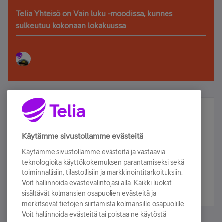
Telia Yhteisö on Vain luku -moodissa, kunnes
sulkeutuu kokonaan lokakuussa
Älä jää paitsi – osallistu ja voita!
Tilaa Telian uutiskirje ja olet mukana arvonnassa.
Käytämme sivustollamme evästeitä
Samalla saat parhaat asiakasedut suoraan
Käytämme sivustollamme evästeitä ja vastaavia
sähköpostiisi.
teknologioita käyttökokemuksen parantamiseksi sekä
toiminnallisiin, tilastollisiin ja markkinointitarkoituksiin.
Voit hallinnoida evästevalintojasi alla. Kaikki luokat
Tilaa nyt
sisältävät kolmansien osapuolien evästeitä ja
merkitsevät tietojen siirtämistä kolmansille osapuolille.
Voit hallinnoida evästeitä tai poistaa ne käytöstä