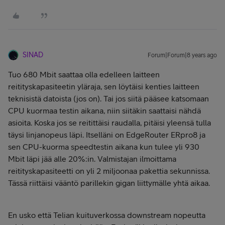
SINAD
Forum|Forum|8 years ago
Tuo 680 Mbit saattaa olla edelleen laitteen
reitityskapasiteetin yläraja, sen löytäisi kenties laitteen
teknisistä datoista (jos on). Tai jos siitä pääsee katsomaan
CPU kuormaa testin aikana, niin siitäkin saattaisi nähdä
asioita. Koska jos se reitittäisi raudalla, pitäisi yleensä tulla
täysi linjanopeus läpi. Itselläni on EdgeRouter ERpro8 ja
sen CPU-kuorma speedtestin aikana kun tulee yli 930
Mbit läpi jää alle 20%:in. Valmistajan ilmoittama
reitityskapasiteetti on yli 2 miljoonaa pakettia sekunnissa.
Tässä riittäisi vääntö parillekin gigan liittymälle yhtä aikaa.
En usko että Telian kuituverkossa downstream nopeutta