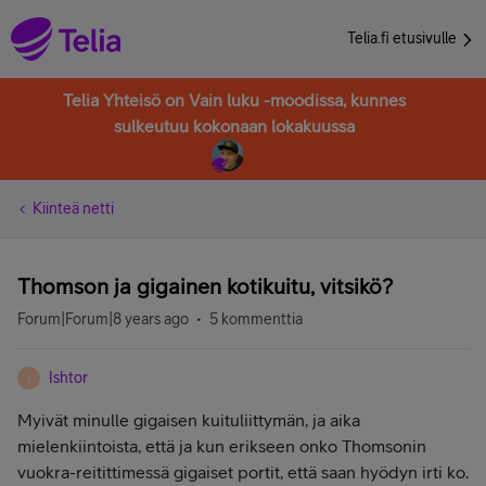
Telia.fi etusivulle
Telia Yhteisö on Vain luku -moodissa, kunnes
sulkeutuu kokonaan lokakuussa
Kiinteä netti
Thomson ja gigainen kotikuitu, vitsikö?
Forum|Forum|8 years ago
5 kommenttia
Ishtor
I
Myivät minulle gigaisen kuituliittymän, ja aika
mielenkiintoista, että ja kun erikseen onko Thomsonin
vuokra-reitittimessä gigaiset portit, että saan hyödyn irti ko.