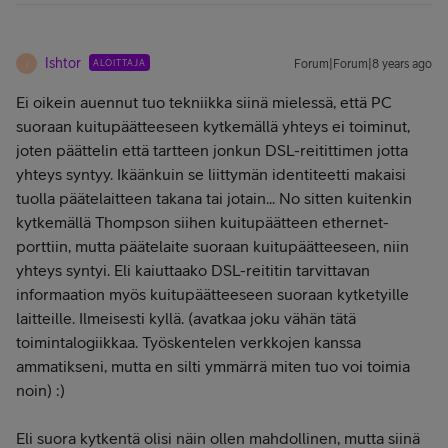
Ishtor
ALOITTAJA
Forum|Forum|8 years ago
I
Ei oikein auennut tuo tekniikka siinä mielessä, että PC
suoraan kuitupäätteeseen kytkemällä yhteys ei toiminut,
joten päättelin että tartteen jonkun DSL-reitittimen jotta
yhteys syntyy. Ikäänkuin se liittymän identiteetti makaisi
tuolla päätelaitteen takana tai jotain... No sitten kuitenkin
kytkemällä Thompson siihen kuitupäätteen ethernet-
porttiin, mutta päätelaite suoraan kuitupäätteeseen, niin
yhteys syntyi. Eli kaiuttaako DSL-reititin tarvittavan
informaation myös kuitupäätteeseen suoraan kytketyille
laitteille. Ilmeisesti kyllä. (avatkaa joku vähän tätä
toimintalogiikkaa. Työskentelen verkkojen kanssa
ammatikseni, mutta en silti ymmärrä miten tuo voi toimia
noin) :)
Eli suora kytkentä olisi näin ollen mahdollinen, mutta siinä