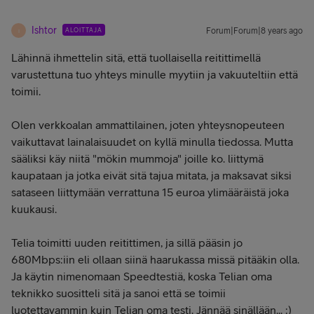
Ishtor
ALOITTAJA
Forum|Forum|8 years ago
I
Lähinnä ihmettelin sitä, että tuollaisella reitittimellä
varustettuna tuo yhteys minulle myytiin ja vakuuteltiin että
toimii.
Olen verkkoalan ammattilainen, joten yhteysnopeuteen
vaikuttavat lainalaisuudet on kyllä minulla tiedossa. Mutta
sääliksi käy niitä "mökin mummoja" joille ko. liittymä
kaupataan ja jotka eivät sitä tajua mitata, ja maksavat siksi
sataseen liittymään verrattuna 15 euroa ylimääräistä joka
kuukausi.
Telia toimitti uuden reitittimen, ja sillä pääsin jo
680Mbps:iin eli ollaan siinä haarukassa missä pitääkin olla.
Ja käytin nimenomaan Speedtestiä, koska Telian oma
teknikko suositteli sitä ja sanoi että se toimii
luotettavammin kuin Telian oma testi. Jännää sinällään... :)