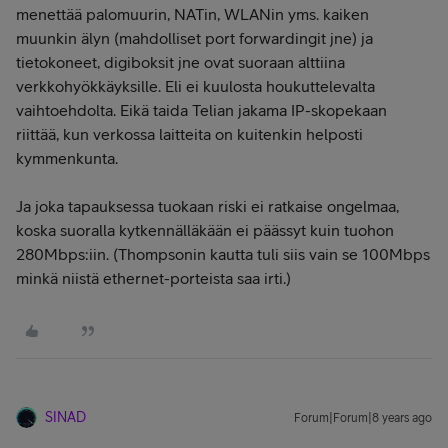
menettää palomuurin, NATin, WLANin yms. kaiken
muunkin älyn (mahdolliset port forwardingit jne) ja
tietokoneet, digiboksit jne ovat suoraan alttiina
verkkohyökkäyksille. Eli ei kuulosta houkuttelevalta
vaihtoehdolta. Eikä taida Telian jakama IP-skopekaan
riittää, kun verkossa laitteita on kuitenkin helposti
kymmenkunta.
Ja joka tapauksessa tuokaan riski ei ratkaise ongelmaa,
koska suoralla kytkennälläkään ei päässyt kuin tuohon
280Mbps:iin. (Thompsonin kautta tuli siis vain se 100Mbps
minkä niistä ethernet-porteista saa irti.)
SINAD
Forum|Forum|8 years ago