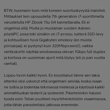
BTW, huomasin tuon mitä koneen suorituskyvystä mainitsit.
Mittaukset tein upouudella 7th generation i7-suorittimella
varustetulla HP Zbook 15u G4 kannettavalla. Eli ei
ongelmia sillä. Mutta jo muutaman vuoden ikäinen
pöytäPC jossa toki siinäkin on i7-prossu, tuliterä SSD-levy
ja kohtuullisen hyvä Gigabyten emolevy (en muista
piirisarjaa), ei pystynyt kuin 320Mbps:een(!), vaikka
verkkokortti näyttää windowsissa olevan 1Gbps full duplex
ja kortissa on uusimman ajurit mitä löytyy (eli jo pari vuotta
vanhat).
Loppu hyvin kaikki hyvin. En kirjoittanut tänne sen takia
ettenkö olisi uskonut että ongelmani selviää, koska osaan
ne tutkia ja todentaa teknisessä mielessä ja käytössä kaikki
ammattiluokan testerit ja systeemit. Pikemminkin halusin
tuoda esiin Telian puutteet myyntihenkilöstön osaamisessa,
jotta tähän panostettaisi jatkossa enemmän.