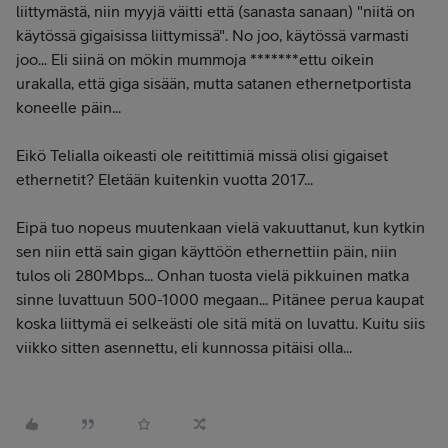
liittymästä, niin myyjä väitti että (sanasta sanaan) "niitä on
käytössä gigaisissa liittymissä". No joo, käytössä varmasti
joo... Eli siinä on mökin mummoja *******ettu oikein
urakalla, että giga sisään, mutta satanen ethernetportista
koneelle päin...
Eikö Telialla oikeasti ole reitittimiä missä olisi gigaiset
ethernetit? Eletään kuitenkin vuotta 2017...
Eipä tuo nopeus muutenkaan vielä vakuuttanut, kun kytkin
sen niin että sain gigan käyttöön ethernettiin päin, niin
tulos oli 280Mbps... Onhan tuosta vielä pikkuinen matka
sinne luvattuun 500-1000 megaan... Pitänee perua kaupat
koska liittymä ei selkeästi ole sitä mitä on luvattu. Kuitu siis
viikko sitten asennettu, eli kunnossa pitäisi olla...