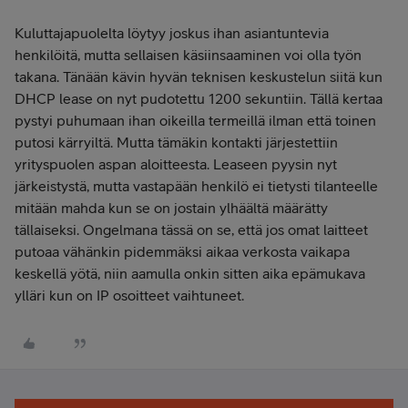
Kuluttajapuolelta löytyy joskus ihan asiantuntevia
henkilöitä, mutta sellaisen käsiinsaaminen voi olla työn
takana. Tänään kävin hyvän teknisen keskustelun siitä kun
DHCP lease on nyt pudotettu 1200 sekuntiin. Tällä kertaa
pystyi puhumaan ihan oikeilla termeillä ilman että toinen
putosi kärryiltä. Mutta tämäkin kontakti järjestettiin
yrityspuolen aspan aloitteesta. Leaseen pyysin nyt
järkeistystä, mutta vastapään henkilö ei tietysti tilanteelle
mitään mahda kun se on jostain ylhäältä määrätty
tällaiseksi. Ongelmana tässä on se, että jos omat laitteet
putoaa vähänkin pidemmäksi aikaa verkosta vaikapa
keskellä yötä, niin aamulla onkin sitten aika epämukava
ylläri kun on IP osoitteet vaihtuneet.