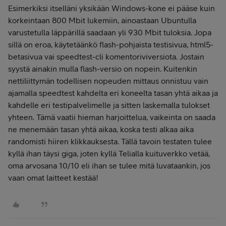
Esimerkiksi itselläni yksikään Windows-kone ei pääse kuin
korkeintaan 800 Mbit lukemiin, ainoastaan Ubuntulla
varustetulla läppärillä saadaan yli 930 Mbit tuloksia. Jopa
sillä on eroa, käytetäänkö flash-pohjaista testisivua, html5-
betasivua vai speedtest-cli komentoriviversiota. Jostain
syystä ainakin mulla flash-versio on nopein. Kuitenkin
nettiliittymän todellisen nopeuden mittaus onnistuu vain
ajamalla speedtest kahdelta eri koneelta tasan yhtä aikaa ja
kahdelle eri testipalvelimelle ja sitten laskemalla tulokset
yhteen. Tämä vaatii hieman harjoittelua, vaikeinta on saada
ne menemään tasan yhtä aikaa, koska testi alkaa aika
randomisti hiiren klikkauksesta. Tällä tavoin testaten tulee
kyllä ihan täysi giga, joten kyllä Telialla kuituverkko vetää,
oma arvosana 10/10 eli ihan se tulee mitä luvataankin, jos
vaan omat laitteet kestää!