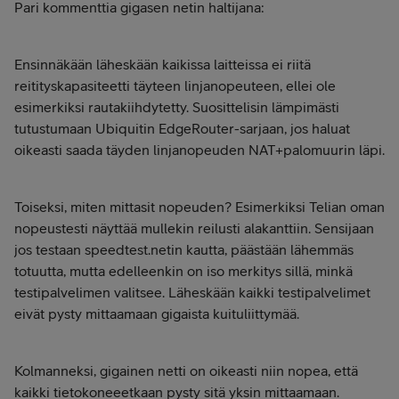
Pari kommenttia gigasen netin haltijana:
Ensinnäkään läheskään kaikissa laitteissa ei riitä
reitityskapasiteetti täyteen linjanopeuteen, ellei ole
esimerkiksi rautakiihdytetty. Suosittelisin lämpimästi
tutustumaan Ubiquitin EdgeRouter-sarjaan, jos haluat
oikeasti saada täyden linjanopeuden NAT+palomuurin läpi.
Toiseksi, miten mittasit nopeuden? Esimerkiksi Telian oman
nopeustesti näyttää mullekin reilusti alakanttiin. Sensijaan
jos testaan speedtest.netin kautta, päästään lähemmäs
totuutta, mutta edelleenkin on iso merkitys sillä, minkä
testipalvelimen valitsee. Läheskään kaikki testipalvelimet
eivät pysty mittaamaan gigaista kuituliittymää.
Kolmanneksi, gigainen netti on oikeasti niin nopea, että
kaikki tietokoneeetkaan pysty sitä yksin mittaamaan.