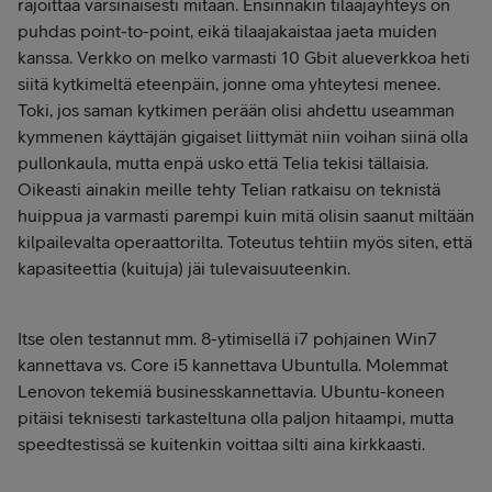
rajoittaa varsinaisesti mitään. Ensinnäkin tilaajayhteys on
puhdas point-to-point, eikä tilaajakaistaa jaeta muiden
kanssa. Verkko on melko varmasti 10 Gbit alueverkkoa heti
siitä kytkimeltä eteenpäin, jonne oma yhteytesi menee.
Toki, jos saman kytkimen perään olisi ahdettu useamman
kymmenen käyttäjän gigaiset liittymät niin voihan siinä olla
pullonkaula, mutta enpä usko että Telia tekisi tällaisia.
Oikeasti ainakin meille tehty Telian ratkaisu on teknistä
huippua ja varmasti parempi kuin mitä olisin saanut miltään
kilpailevalta operaattorilta. Toteutus tehtiin myös siten, että
kapasiteettia (kuituja) jäi tulevaisuuteenkin.
Itse olen testannut mm. 8-ytimisellä i7 pohjainen Win7
kannettava vs. Core i5 kannettava Ubuntulla. Molemmat
Lenovon tekemiä businesskannettavia. Ubuntu-koneen
pitäisi teknisesti tarkasteltuna olla paljon hitaampi, mutta
speedtestissä se kuitenkin voittaa silti aina kirkkaasti.