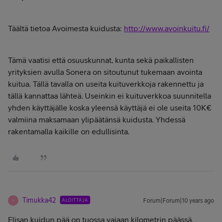
Täältä tietoa Avoimesta kuidusta:
http://www.avoinkuitu.fi/
Tämä vaatisi että osuuskunnat, kunta sekä paikallisten
yrityksien avulla Sonera on sitoutunut tukemaan avointa
kuitua. Tällä tavalla on useita kuituverkkoja rakennettu ja
tällä kannattaa lähteä. Useinkin ei kuituverkkoa suunnitella
yhden käyttäjälle koska yleensä käyttäjä ei ole useita 10K€
valmiina maksamaan ylipäätänsä kuidusta. Yhdessä
rakentamalla kaikille on edullisinta.
Timukka42
ALOITTAJA
Forum|Forum|10 years ago
T
Elisan kuidun pää on tuossa vajaan kilometrin päässä.