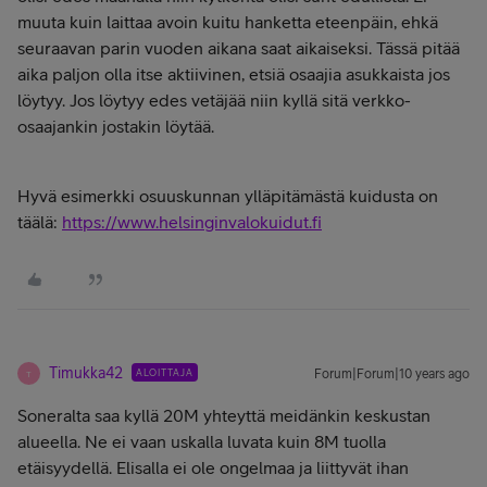
muuta kuin laittaa avoin kuitu hanketta eteenpäin, ehkä
seuraavan parin vuoden aikana saat aikaiseksi. Tässä pitää
aika paljon olla itse aktiivinen, etsiä osaajia asukkaista jos
löytyy. Jos löytyy edes vetäjää niin kyllä sitä verkko-
osaajankin jostakin löytää.
Hyvä esimerkki osuuskunnan ylläpitämästä kuidusta on
täälä:
https://www.helsinginvalokuidut.fi
Timukka42
ALOITTAJA
Forum|Forum|10 years ago
T
Soneralta saa kyllä 20M yhteyttä meidänkin keskustan
alueella. Ne ei vaan uskalla luvata kuin 8M tuolla
etäisyydellä. Elisalla ei ole ongelmaa ja liittyvät ihan