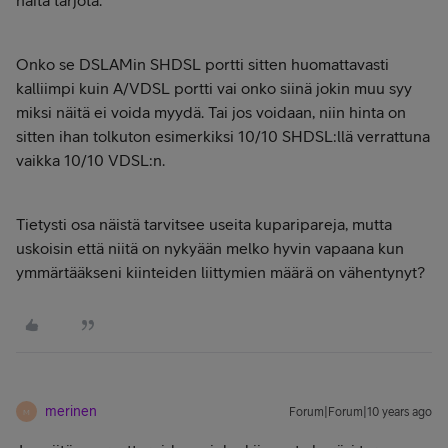
näitä tarjota.
Onko se DSLAMin SHDSL portti sitten huomattavasti
kalliimpi kuin A/VDSL portti vai onko siinä jokin muu syy
miksi näitä ei voida myydä. Tai jos voidaan, niin hinta on
sitten ihan tolkuton esimerkiksi 10/10 SHDSL:llä verrattuna
vaikka 10/10 VDSL:n.
Tietysti osa näistä tarvitsee useita kuparipareja, mutta
uskoisin että niitä on nykyään melko hyvin vapaana kun
ymmärtääkseni kiinteiden liittymien määrä on vähentynyt?
merinen
Forum|Forum|10 years ago
M