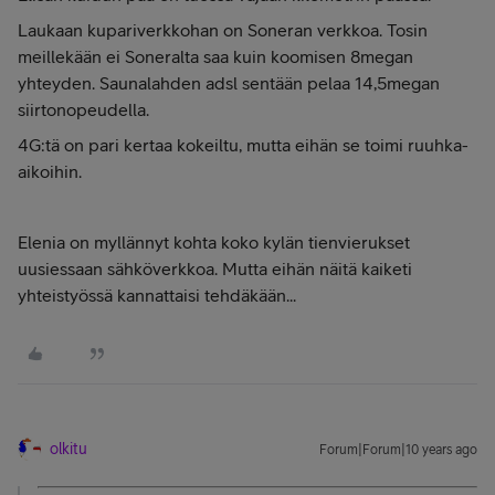
Laukaan kupariverkkohan on Soneran verkkoa. Tosin
meillekään ei Soneralta saa kuin koomisen 8megan
yhteyden. Saunalahden adsl sentään pelaa 14,5megan
siirtonopeudella.
4G:tä on pari kertaa kokeiltu, mutta eihän se toimi ruuhka-
aikoihin.
Elenia on myllännyt kohta koko kylän tienvierukset
uusiessaan sähköverkkoa. Mutta eihän näitä kaiketi
yhteistyössä kannattaisi tehdäkään...
olkitu
Forum|Forum|10 years ago