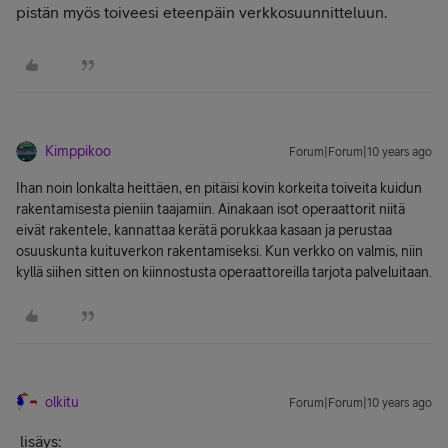
pistän myös toiveesi eteenpäin verkkosuunnitteluun.
Kimppikoo
Forum|Forum|10 years ago
Ihan noin lonkalta heittäen, en pitäisi kovin korkeita toiveita kuidun
rakentamisesta pieniin taajamiin. Ainakaan isot operaattorit niitä
eivät rakentele, kannattaa kerätä porukkaa kasaan ja perustaa
osuuskunta kuituverkon rakentamiseksi. Kun verkko on valmis, niin
kyllä siihen sitten on kiinnostusta operaattoreilla tarjota palveluitaan.
olkitu
Forum|Forum|10 years ago
lisäys: