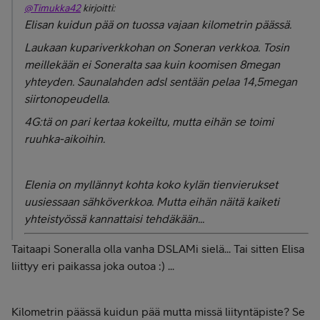
@Timukka42
kirjoitti:
Elisan kuidun pää on tuossa vajaan kilometrin päässä.
Laukaan kupariverkkohan on Soneran verkkoa. Tosin
meillekään ei Soneralta saa kuin koomisen 8megan
yhteyden. Saunalahden adsl sentään pelaa 14,5megan
siirtonopeudella.
4G:tä on pari kertaa kokeiltu, mutta eihän se toimi
ruuhka-aikoihin.
Elenia on myllännyt kohta koko kylän tienvierukset
uusiessaan sähköverkkoa. Mutta eihän näitä kaiketi
yhteistyössä kannattaisi tehdäkään...
Taitaapi Soneralla olla vanha DSLAMi sielä... Tai sitten Elisa
liittyy eri paikassa joka outoa :) ...
Kilometrin päässä kuidun pää mutta missä liityntäpiste? Se