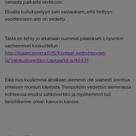
samasta paikasta verkkoon.
Elisalta kuitukyselyyn sain vastauksen, että tiettyyn
osoitteeseen asti on vedetty.
Tästä on tehty jo aikanaan isommat päätökset. Löysinkin
vanhemman keskustelun :
http://klaani.sonera.fi/t5/Kiinteat-nettiyhteydet-
ja/Valokuituverkko-Laukaa/td-p/46431
Eikä nuo kuulemma ainakaan aiemmin ole saaneet sovittua
yhteisen montun käytöstä. Tienpohjiin vedettiin aiemmassa
kohteessa ensiksi sähköverkko ja myöhemmin tuli
tietoliikenne oman kaivurin kanssa.