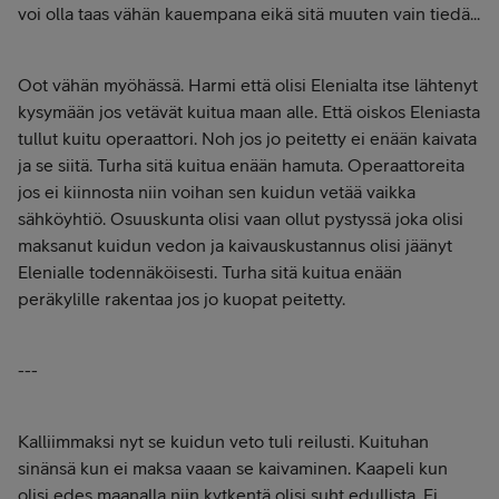
voi olla taas vähän kauempana eikä sitä muuten vain tiedä...
Oot vähän myöhässä. Harmi että olisi Elenialta itse lähtenyt
kysymään jos vetävät kuitua maan alle. Että oiskos Eleniasta
tullut kuitu operaattori. Noh jos jo peitetty ei enään kaivata
ja se siitä. Turha sitä kuitua enään hamuta. Operaattoreita
jos ei kiinnosta niin voihan sen kuidun vetää vaikka
sähköyhtiö. Osuuskunta olisi vaan ollut pystyssä joka olisi
maksanut kuidun vedon ja kaivauskustannus olisi jäänyt
Elenialle todennäköisesti. Turha sitä kuitua enään
peräkylille rakentaa jos jo kuopat peitetty.
---
Kalliimmaksi nyt se kuidun veto tuli reilusti. Kuituhan
sinänsä kun ei maksa vaaan se kaivaminen. Kaapeli kun
olisi edes maanalla niin kytkentä olisi suht edullista. Ei