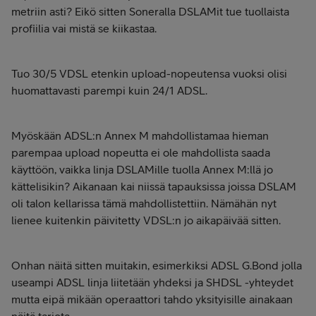
metriin asti? Eikö sitten Soneralla DSLAMit tue tuollaista
profiilia vai mistä se kiikastaa.
Tuo 30/5 VDSL etenkin upload-nopeutensa vuoksi olisi
huomattavasti parempi kuin 24/1 ADSL.
Myöskään ADSL:n Annex M mahdollistamaa hieman
parempaa upload nopeutta ei ole mahdollista saada
käyttöön, vaikka linja DSLAMille tuolla Annex M:llä jo
kättelisikin? Aikanaan kai niissä tapauksissa joissa DSLAM
oli talon kellarissa tämä mahdollistettiin. Nämähän nyt
lienee kuitenkin päivitetty VDSL:n jo aikapäivää sitten.
Onhan näitä sitten muitakin, esimerkiksi ADSL G.Bond jolla
useampi ADSL linja liitetään yhdeksi ja SHDSL -yhteydet
mutta eipä mikään operaattori tahdo yksityisille ainakaan