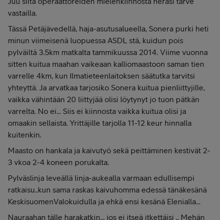
Juu siitä operaattoreiden mielenkiinnosta heräsi tarve
vastailla.
Tässä Petäjävedellä, haja-asutusalueella, Sonera purki heti
minun viimeisenä luopuessa ASDL stä, kuidun pois
pylväiltä 3.5km matkalta tammikuussa 2014. Viime vuonna
sitten kuitua maahan vaikeaan kalliomaastoon saman tien
varrelle 4km, kun Ilmatieteenlaitoksen säätutka tarvitsi
yhteyttä. Ja arvatkaa tarjosiko Sonera kuitua pienliittyjille,
vaikka vähintään 20 liittyjää olisi löytynyt jo tuon pätkän
varrelta. No ei... Siis ei kiinnosta vaikka kuitua olisi ja
omaakin sellaista. Yrittäjille tarjolla 11-12 keur hinnalla
kuitenkin.
Maasto on hankala ja kaivutyö sekä peittäminen kestivät 2-
3 vkoa 2-4 koneen porukalta.
Pylväslinja leveällä linja-aukealla varmaan edullisempi
ratkaisu..kun sama raskas kaivuhomma edessä tänäkesänä
KeskisuomenValokuidulla ja ehkä ensi kesänä Elenialla...
Nauraahan tälle harakatkin... jos ei itseä itkettäisi .. Mehän