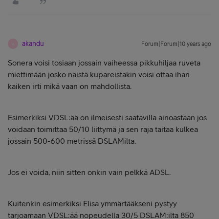
akandu
Forum|Forum|10 years ago
A
Sonera voisi tosiaan jossain vaiheessa pikkuhiljaa ruveta
miettimään josko näistä kupareistakin voisi ottaa ihan
kaiken irti mikä vaan on mahdollista.
Esimerkiksi VDSL:ää on ilmeisesti saatavilla ainoastaan jos
voidaan toimittaa 50/10 liittymä ja sen raja taitaa kulkea
jossain 500-600 metrissä DSLAMilta.
Jos ei voida, niin sitten onkin vain pelkkä ADSL.
Kuitenkin esimerkiksi Elisa ymmärtääkseni pystyy
tarjoamaan VDSL:ää nopeudella 30/5 DSLAM:ilta 850