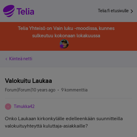
Telia.fi etusivulle
Telia Yhteisö on Vain luku -moodissa, kunnes
sulkeutuu kokonaan lokakuussa
Kiinteä netti
Valokuitu Laukaa
Forum|Forum|10 years ago
9 kommenttia
Timukka42
T
Onko Laukaan kirkonkylälle edelleenkään suunnitteilla
valokuituyhteyttä kuluttaja-asiakkaille?