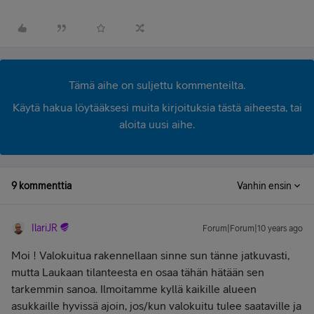
Tämä aihe on suljettu kommenteilta.
Käytä hakua löytääksesi muita kirjoituksia tästä aiheesta, tai
aloita uusi aihe.
9 kommenttia
Vanhin ensin
IlariJR
Forum|Forum|10 years ago
Moi
! Valokuitua rakennellaan sinne sun tänne jatkuvasti,
mutta Laukaan tilanteesta en osaa tähän hätään sen
tarkemmin sanoa. Ilmoitamme kyllä kaikille alueen
asukkaille hyvissä ajoin, jos/kun valokuitu tulee saataville ja