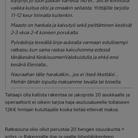
löytynyt jo tuon pätkän varrelta. No ei... Siis ei kiinnosta
vaikka kuitua olisi ja omaakin sellaista. Yrittäjille tarjolla
11-12 keur hinnalla kuitenkin.
Maasto on hankala ja kaivutyö sekä peittäminen kestivät
2-3 vkoa 2-4 koneen porukalta.
Pylväslinja leveällä linja-aukealla varmaan edullisempi
ratkaisu..kun sama raskas kaivuhomma edessä
tänäkesänä KeskisuomenValokuidulla ja ehkä ensi
kesänä Elenialla...
Nauraahan tälle harakatkin... jos ei itseä itkettäisi ..
Mehän tämän lopulta maksamme tavalla tai toisella.
Taitaapi olla kallista rakentaa se jakopiste 20 asukkaalle ja
operaattorit ei oikein tarjoa haja-asutusalueelle tollaiseen
12K€ hintaan kuluttajalle koska tietää etteivät maksa.
Ratkaisuna olisi ollut perustaa 20 hengen osuuskunta =
yritys -> Rakennatte itse ja saatte liityntäliikenteen