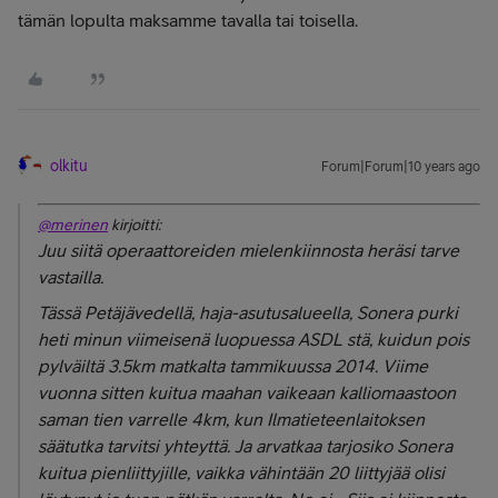
tämän lopulta maksamme tavalla tai toisella.
olkitu
Forum|Forum|10 years ago
@merinen
kirjoitti:
Juu siitä operaattoreiden mielenkiinnosta heräsi tarve
vastailla.
Tässä Petäjävedellä, haja-asutusalueella, Sonera purki
heti minun viimeisenä luopuessa ASDL stä, kuidun pois
pylväiltä 3.5km matkalta tammikuussa 2014. Viime
vuonna sitten kuitua maahan vaikeaan kalliomaastoon
saman tien varrelle 4km, kun Ilmatieteenlaitoksen
säätutka tarvitsi yhteyttä. Ja arvatkaa tarjosiko Sonera
kuitua pienliittyjille, vaikka vähintään 20 liittyjää olisi