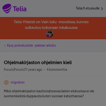
Telia.fi etusivulle
Telia Yhteisö on Vain luku -moodissa, kunnes
sulkeutuu kokonaan lokakuussa
Kysy ja keskustele -palstan arkisto
Ohjelmakirjaston ohjelmien kieli
Forum|Forum|11 years ago
4 kommenttia
migration
M
Miksi ohjelmakirjaston kautta katsoessa lasten elokuvissa ei ole
suomenkielistä duppausta kuten suoraan katsottaessa?