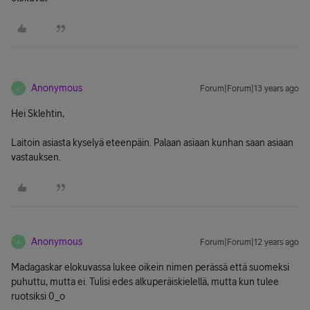
Anonymous
Forum|Forum|13 years ago
A
Hei Sklehtin,
Laitoin asiasta kyselyä eteenpäin. Palaan asiaan kunhan saan asiaan
vastauksen.
Anonymous
Forum|Forum|12 years ago
A
Madagaskar elokuvassa lukee oikein nimen perässä että suomeksi
puhuttu, mutta ei. Tulisi edes alkuperäiskielellä, mutta kun tulee
ruotsiksi 0_o