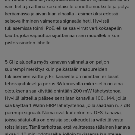
vain tiellä ja alttiina kaikenlaisille onnettomuuksille ja pölyä
keräämässä ja aivan liian alhaalla - esimerkiksi edessä
seisova ihminen vaimentaa signaalia heti. Hyvissä
tukiasemissa toimii PoE, eli se saa virrat verkkokaapelin
kautta, joka vapauttaa sijoittamaan sen muuallekin kuin
pistorasioiden lähelle.
5 GHz alueella myös kanavan valinnalla on paljon
suurempi merkitys kuin pelkästään naapureiden
tukiasemien välttely. Eri kanaville on nimittäin erilaiset
tehorajoitukset ja perus 36 kanavalla mikä siellä on aina
oletuksena saa käyttää enintään 200 mW lähetystehoa.
Hyvillä laitteilla pääsee sensijaan kanaville 100...144, joilla
saa käyttää 1 Watin EIRP lähetystehoa, jolla saadaan n. 7 dB
parempi signaali. Nämä ovat kuitenkin ns. DFS-kanavia,
joissa säätutkilla on ensisijaiset oikeudet ja wifeillä vasta
toissijaiset. Tämä tarkoittaa, että valittaessa tällainen kanava
alkaa 1...10 min. odotusaika, jolloin tukiasema kuuntelee,