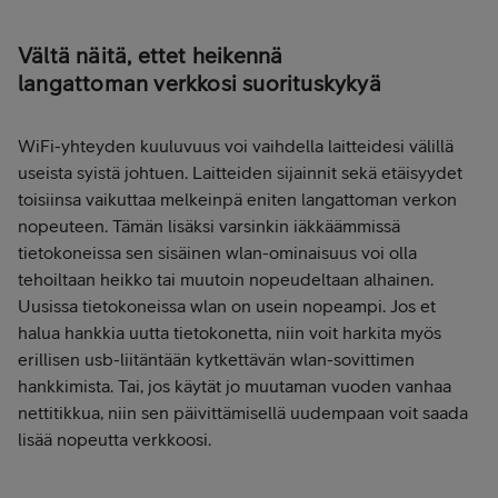
Vältä näitä, ettet heikennä
langattoman verkkosi suorituskykyä
WiFi-yhteyden kuuluvuus voi vaihdella laitteidesi välillä
useista syistä johtuen. Laitteiden sijainnit sekä etäisyydet
toisiinsa vaikuttaa melkeinpä eniten langattoman verkon
nopeuteen. Tämän lisäksi varsinkin iäkkäämmissä
tietokoneissa sen sisäinen wlan-ominaisuus voi olla
tehoiltaan heikko tai muutoin nopeudeltaan alhainen.
Uusissa tietokoneissa wlan on usein nopeampi. Jos et
halua hankkia uutta tietokonetta, niin voit harkita myös
erillisen usb-liitäntään kytkettävän wlan-sovittimen
hankkimista. Tai, jos käytät jo muutaman vuoden vanhaa
nettitikkua, niin sen päivittämisellä uudempaan voit saada
lisää nopeutta verkkoosi.