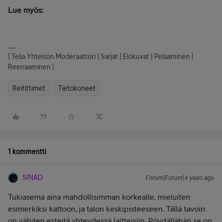
Lue myös:
| Telia Yhteisön Moderaattori | Sarjat | Elokuvat | Pelaaminen |
Reenaaminen |
Reitittimet
Tietokoneet
1 kommentti
SINAD
Forum|Forum|4 years ago
Tukiasema aina mahdollisimman korkealle, mieluiten
esimerkiksi kattoon, ja talon keskipisteeseen. Tällä tavoin
on vähiten esteitä yhteydessä laitteisiin. Pöydällähän se on