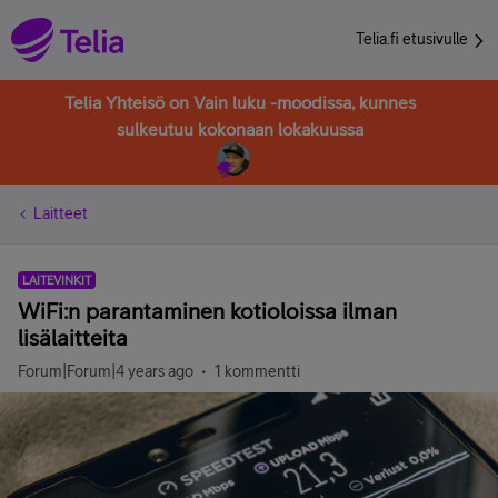
Telia.fi etusivulle
Telia Yhteisö on Vain luku -moodissa, kunnes
sulkeutuu kokonaan lokakuussa
Laitteet
LAITEVINKIT
WiFi:n parantaminen kotioloissa ilman
lisälaitteita
Forum|Forum|4 years ago
1 kommentti