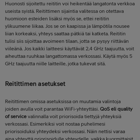
Huonosti sijoitettu reititin voi heikentää langatonta verkkoa
useista syistä. Reitittimen sijaintia valitessa on otettava
huomioon esteiden lisäksi myös se, ettei reititin
ylikuumene liikaa. Jos se on kaapissa ja lämpötila nousee
liian korkeaksi, yhteys saattaa pätkiä tai katketa. Reititin
tulisi siis sijoittaa avoimeen tilaan, jotta se pysyy riittävän
viileänä. Jos kaikki laitteesi käyttävät 2,4 GHz taajuutta, voit
aiheuttaa ruuhkaa langattomassa verkossasi. Käytä myös 5
GHz taajuutta niille laitteille, jotka tukevat sitä.
Reitittimen asetukset
Reitittimen omissa asetuksissa on muutamia valintoja
joiden avulla voit parantaa WiFi-yhteyttäsi.
QoS eli quality
of service
valinnalla voit priorisoida tiettyjä yhteyksiä
verkossasi. Esimerkiksi voit nostaa puhelimesi
priorisoiduksi yhteydeksi verkossasi. Näin nettisi varaa
aina yhteyttä priorisoidulle yhteydelle, vaikka kuormittaisit