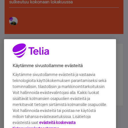
sulkeutuu kokonaan lokakuussa
Älä jää paitsi – osallistu ja voita!
Tilaa Telian uutiskirje ja olet mukana arvonnassa.
Käytämme sivustollamme evästeitä
Samalla saat parhaat asiakasedut suoraan
Käytämme sivustollamme evästeitä ja vastaavia
sähköpostiisi.
teknologioita käyttökokemuksen parantamiseksi sekä
toiminnallisiin, tilastollisiin ja markkinointitarkoituksiin.
Voit hallinnoida evästevalintojasi alla. Kaikki luokat
Tilaa nyt
sisältävät kolmansien osapuolien evästeitä ja
merkitsevät tietojen siirtämistä kolmansille osapuolille.
Voit hallinnoida evästeitä tai poistaa ne käytöstä
milloin tahansa evästeasetuksissa. Lisätietoja
evästeistä saat
evästeitä koskevasta