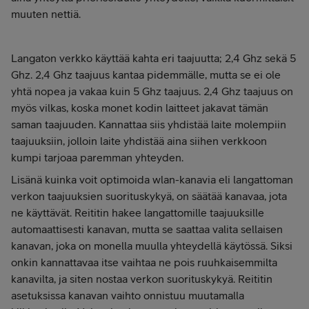
muuten nettiä.
Langaton verkko käyttää kahta eri taajuutta; 2,4 Ghz sekä 5
Ghz. 2,4 Ghz taajuus kantaa pidemmälle, mutta se ei ole
yhtä nopea ja vakaa kuin 5 Ghz taajuus. 2,4 Ghz taajuus on
myös vilkas, koska monet kodin laitteet jakavat tämän
saman taajuuden. Kannattaa siis yhdistää laite molempiin
taajuuksiin, jolloin laite yhdistää aina siihen verkkoon
kumpi tarjoaa paremman yhteyden.
Lisänä kuinka voit optimoida wlan-kanavia eli langattoman
verkon taajuuksien suorituskykyä, on säätää kanavaa, jota
ne käyttävät. Reititin hakee langattomille taajuuksille
automaattisesti kanavan, mutta se saattaa valita sellaisen
kanavan, joka on monella muulla yhteydellä käytössä. Siksi
onkin kannattavaa itse vaihtaa ne pois ruuhkaisemmilta
kanavilta, ja siten nostaa verkon suorituskykyä. Reititin
asetuksissa kanavan vaihto onnistuu muutamalla