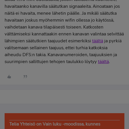
havaitaanko kanavilla säätutkan signaaleita. Ainoataan jos
näitä ei havaita, menee lähetin päälle. Ja mikäli säätutka
havaitaan joskus myöhemmin wifin ollessa jo käytössä,
vaihdetaan kanava tilapäisesti toiseen. Katkosten
välttämiseksi kannattaakin ennen kanavan valintaa selvittää
lähimpien säätutkien taajuudet esimerkiksi
täältä
ja pyrkiä
valitsemaan sellainen taajuus, ettei turhia katkoksia
aiheudu DFS:n takia. Kanavanumeroiden, taajuuksien ja
suurimpien sallittujen tehojen taulukko löytyy
täältä
.
Telia Yhteisö on Vain luku -moodissa, kunnes