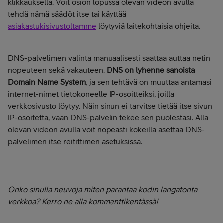
klikkauksella. Voit osion lopussa olevan videon avulla
tehdä nämä säädöt itse tai käyttää
asiakastukisivustoltamme
löytyviä laitekohtaisia ohjeita.
DNS-palvelimen valinta manuaalisesti saattaa auttaa netin
nopeuteen sekä vakauteen.
DNS on lyhenne sanoista
Domain Name System
, ja sen tehtävä on muuttaa antamasi
internet-nimet tietokoneelle IP-osoitteiksi, joilla
verkkosivusto löytyy. Näin sinun ei tarvitse tietää itse sivun
IP-osoitetta, vaan DNS-palvelin tekee sen puolestasi. Alla
olevan videon avulla voit nopeasti kokeilla asettaa DNS-
palvelimen itse reitittimen asetuksissa.
Onko sinulla neuvoja miten parantaa kodin langatonta
verkkoa? Kerro ne alla kommenttikentässä!