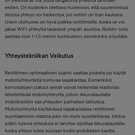
on yleensä se tila, jossa langatonta yhteyttä tarvitaan
eniten. On kuitenkin otettava huomioon, että suuremmissa
tiloissa yhteys voi heikentyä, jos reititin on liian kaukana.
Usein olohuone on hyvä paikka reitittimelle, koska se voi
jakaa WiFi-yhteyttä tasaisesti ympäri asuntoa. Reititin tulisi
asettaa noin 1-1,5 metrin korkeuteen, esimerkiksi pöydälle.
Yhteystekniikan Vaikutus
Reitittimen optimaalinen sijainti saattaa poiketa jos käytät
mobiiliyhteydellä toimivaa laajakaistaa. Esimerkiksi
kerrostalojen paksut seinät voivat heikentää mastoista
lähetettävää mobiiliyhteyttä, jolloin ikkunalaudalla
mobiilireititin saa yhteyden parhaiten taltioitua.
Mobiiliyhteyttä käyttävässä laajakaistassa reitittimen
suuntaaminen mastoa päin on myös suositeltavaa. Johtoa
pitkin tulevia yhteyksiä ei tarvitse sijoittaa ikkunalaudalle,
koska yhteys tulee suoraan kodin pistokkeen kautta.