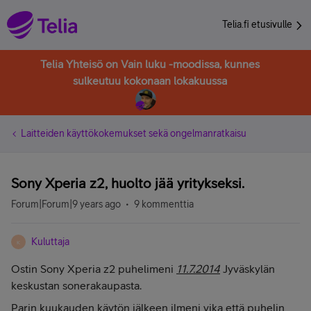
Telia.fi etusivulle
Telia Yhteisö on Vain luku -moodissa, kunnes
sulkeutuu kokonaan lokakuussa
Laitteiden käyttökokemukset sekä ongelmanratkaisu
Sony Xperia z2, huolto jää yritykseksi.
Forum|Forum|9 years ago
9 kommenttia
Kuluttaja
K
Ostin Sony Xperia z2 puhelimeni
11.7.2014
Jyväskylän
keskustan sonerakaupasta.
Parin kuukauden käytön jälkeen ilmeni vika että puhelin