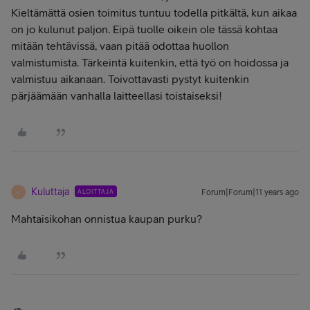
Kieltämättä osien toimitus tuntuu todella pitkältä, kun aikaa
on jo kulunut paljon. Eipä tuolle oikein ole tässä kohtaa
mitään tehtävissä, vaan pitää odottaa huollon
valmistumista. Tärkeintä kuitenkin, että työ on hoidossa ja
valmistuu aikanaan. Toivottavasti pystyt kuitenkin
pärjäämään vanhalla laitteellasi toistaiseksi!
Kuluttaja
ALOITTAJA
Forum|Forum|11 years ago
K
Mahtaisikohan onnistua kaupan purku?