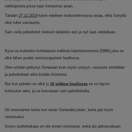
sähköpostia jossa taas kertasivat asian...
Tänään
27.12.2014
kävin edelleen tiedustelemassa asiaa, eikä Sonyltä
ollut tullut vastausta.
Sain vielä pahoittelut niinkuin tähänkin asti ja nyt taas odotellaan...
Kyse on kuitenkin kohtalaisen kalliista käyttöesineestä (599€) joka on
ollut lähes puolet omistusajastani huollossa.
Olen erittäin pettynyt Soneraan kuin myös sonyyn, vastuuta siirrellään
ja pahoitellaan eikä ketään kiinnosta.
Nyt kun puhelin on ollut jo
10 viikkoa huollossa
se on täysin
kohtuuton aika, ja se korvataan vain pahoitteluilla.
Oli ensimäinen kerta kun ostan Soneralta jotain, kerta jää myös
viimeiseksi.
Sonyn tuotteitakaan en ole ennen omistanut, enkä aio jatkossakaan