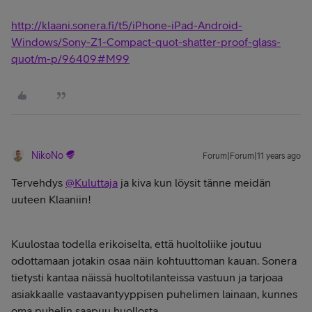
http://klaani.sonera.fi/t5/iPhone-iPad-Android-
Windows/Sony-Z1-Compact-quot-shatter-proof-glass-
quot/m-p/96409#M99
NikoNo
Forum|Forum|11 years ago
Tervehdys
@Kuluttaja
ja kiva kun löysit tänne meidän
uuteen Klaaniin!
Kuulostaa todella erikoiselta, että huoltoliike joutuu
odottamaan jotakin osaa näin kohtuuttoman kauan. Sonera
tietysti kantaa näissä huoltotilanteissa vastuun ja tarjoaa
asiakkaalle vastaavantyyppisen puhelimen lainaan, kunnes
oma puhelin saapuu huollosta.