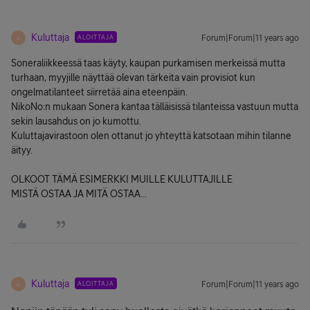
Kuluttaja
ALOITTAJA
Forum|Forum|11 years ago
K
Soneraliikkeessä taas käyty, kaupan purkamisen merkeissä mutta
turhaan, myyjille näyttää olevan tärkeita vain provisiot kun
ongelmatilanteet siirretää aina eteenpäin.
NikoNo:n mukaan Sonera kantaa tälläisissä tilanteissa vastuun mutta
sekin lausahdus on jo kumottu.
Kuluttajavirastoon olen ottanut jo yhteyttä katsotaan mihin tilanne
äityy.
OLKOOT TÄMÄ ESIMERKKI MUILLE KULUTTAJILLE
MISTÄ OSTAA JA MITÄ OSTAA...
Kuluttaja
ALOITTAJA
Forum|Forum|11 years ago
K