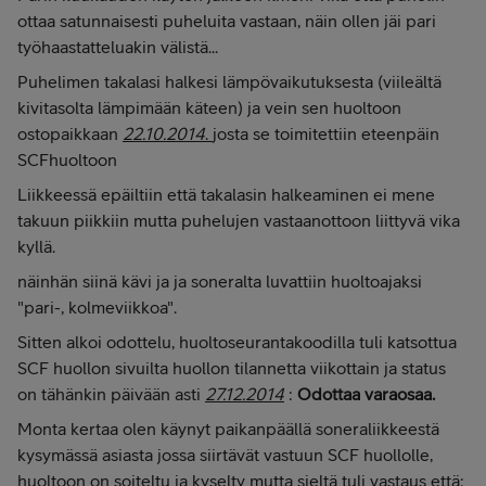
ottaa satunnaisesti puheluita vastaan, näin ollen jäi pari
työhaastatteluakin välistä...
Puhelimen takalasi halkesi lämpövaikutuksesta (viileältä
kivitasolta lämpimään käteen) ja vein sen huoltoon
ostopaikkaan
22.10.2014
.
josta se toimitettiin eteenpäin
SCFhuoltoon
Liikkeessä epäiltiin että takalasin halkeaminen ei mene
takuun piikkiin mutta puhelujen vastaanottoon liittyvä vika
kyllä.
näinhän siinä kävi ja ja soneralta luvattiin huoltoajaksi
"pari-, kolmeviikkoa".
Sitten alkoi odottelu, huoltoseurantakoodilla tuli katsottua
SCF huollon sivuilta huollon tilannetta viikottain ja status
on tähänkin päivään asti
27.12.2014
:
Odottaa varaosaa.
Monta kertaa olen käynyt paikanpäällä soneraliikkeestä
kysymässä asiasta jossa siirtävät vastuun SCF huollolle,
huoltoon on soiteltu ja kyselty mutta sieltä tuli vastaus että: