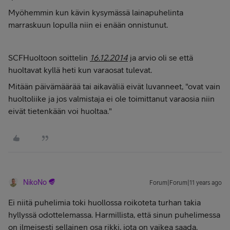
Myöhemmin kun kävin kysymässä lainapuhelinta
marraskuun lopulla niin ei enään onnistunut.
SCFHuoltoon soittelin
16.12.2014
ja arvio oli se että
huoltavat kyllä heti kun varaosat tulevat.
Mitään päivämäärää tai aikaväliä eivät luvanneet, "ovat vain
huoltoliike ja jos valmistaja ei ole toimittanut varaosia niin
eivät tietenkään voi huoltaa."
NikoNo
Forum|Forum|11 years ago
Ei niitä puhelimia toki huollossa roikoteta turhan takia
hyllyssä odottelemassa. Harmillista, että sinun puhelimessa
on ilmeisesti sellainen osa rikki, jota on vaikea saada.