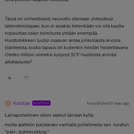
Tässä on virheellisesti neuvottu olemaan yhteydesä
laitevalmistajaan, kun ei asiakas tietenkään voi sitä kautta
nopeuttaa osien toimitusta yhtään enempää.
Huoltoliikkeen luulisi osaavan antaa jonkinlaista arviota
tilanteesta, koska tapaus on kuitenkin heidän hoidettavana.
Oletko milloin viimeksi kysynyt SCF-huollosta arviota
aikataulusta?
Kuluttaja
ALOITTAJA
Forum|Forum|11 years ago
K
Lainapuhelimen olisin saanut lainaan kyllä,
mutta ajattelin pärjääväni vanhalla puhelimella sen luvatun
"pari-, kolmeviikkoa."