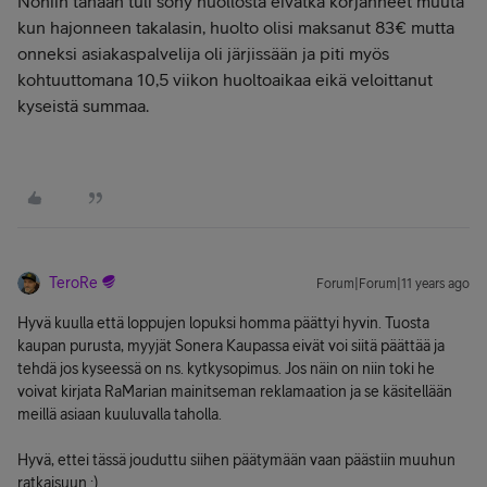
Noniin tänään tuli sony huollosta eivätkä korjanneet muuta
kun hajonneen takalasin, huolto olisi maksanut 83€ mutta
onneksi asiakaspalvelija oli järjissään ja piti myös
kohtuuttomana 10,5 viikon huoltoaikaa eikä veloittanut
kyseistä summaa.
TeroRe
Forum|Forum|11 years ago
Hyvä kuulla että loppujen lopuksi homma päättyi hyvin. Tuosta
kaupan purusta, myyjät Sonera Kaupassa eivät voi siitä päättää ja
tehdä jos kyseessä on ns. kytkysopimus. Jos näin on niin toki he
voivat kirjata RaMarian mainitseman reklamaation ja se käsitellään
meillä asiaan kuuluvalla taholla.
Hyvä, ettei tässä jouduttu siihen päätymään vaan päästiin muuhun
ratkaisuun :)