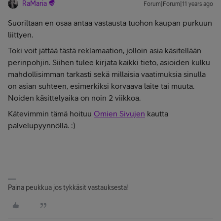
RaMaria
Forum|Forum|11 years ago
Suoriltaan en osaa antaa vastausta tuohon kaupan purkuun
liittyen.
Toki voit jättää tästä reklamaation, jolloin asia käsitellään
perinpohjin. Siihen tulee kirjata kaikki tieto, asioiden kulku
mahdollisimman tarkasti sekä millaisia vaatimuksia sinulla
on asian suhteen, esimerkiksi korvaava laite tai muuta.
Noiden käsittelyaika on noin 2 viikkoa.
Kätevimmin tämä hoituu
Omien Sivujen
kautta
palvelupyynnöllä. :)
Paina peukkua jos tykkäsit vastauksesta!