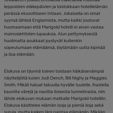
leppoisten eläkepäivien ja loistokkaan hotellielämän
perässä eksoottiseen Intiaan. Jokaisella on omat
syynsä lähteä Englannista, mutta kaikki joutuvat
huomaamaan että Marigold hotelli ei aivan vastaa
mainoslehtisten lupauksia. Alun pettymyksestä
huolimatta asukkaat pystyvät kuitenkin
sopeutumaan elämäänsä, löytämään uutta kipinää
ja iloa elämään.
Elokuva on täynnä toinen toistaan häikäisevämpiä
näyttelijöitä kuten Judi Dench, Bill Nighy ja Maggies
Smith. Mikäli haluat takuulla hyvälle tuulelle, ihastella
kauniita värejä ja nauttia iloisesta tunnelmasta, niin
lähde elokuvan mukaan matkalle Marigold hotelliin.
Elokuva käsittelee elämän isoja ja pieniä iloja sekä
suruja, mutta kaiken läpi paistaa elämänilo. Mikään