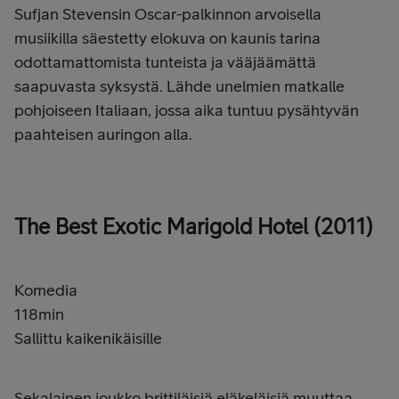
Sufjan Stevensin Oscar-palkinnon arvoisella
musiikilla säestetty elokuva on kaunis tarina
odottamattomista tunteista ja vääjäämättä
saapuvasta syksystä. Lähde unelmien matkalle
pohjoiseen Italiaan, jossa aika tuntuu pysähtyvän
paahteisen auringon alla.
The Best Exotic Marigold Hotel (2011)
Komedia
118min
Sallittu kaikenikäisille
Sekalainen joukko brittiläisiä eläkeläisiä muuttaa