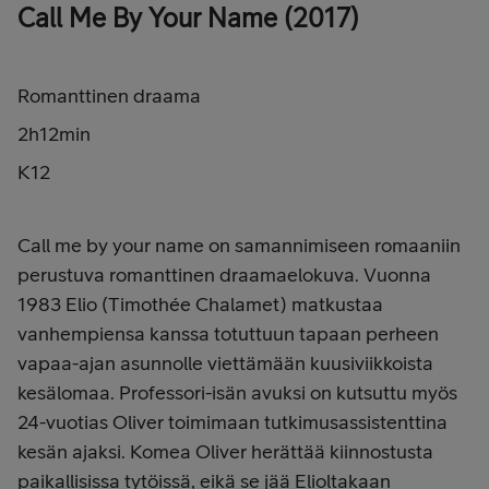
Call Me By Your Name (2017)
Romanttinen draama
2h12min
K12
Call me by your name on samannimiseen romaaniin
perustuva romanttinen draamaelokuva. Vuonna
1983 Elio (Timothée Chalamet) matkustaa
vanhempiensa kanssa totuttuun tapaan perheen
vapaa-ajan asunnolle viettämään kuusiviikkoista
kesälomaa. Professori-isän avuksi on kutsuttu myös
24-vuotias Oliver toimimaan tutkimusassistenttina
kesän ajaksi. Komea Oliver herättää kiinnostusta
paikallisissa tytöissä, eikä se jää Elioltakaan