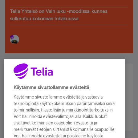
Telia Yhteisö on Vain luku -moodissa, kunnes
sulkeutuu kokonaan lokakuussa
Älä jää paitsi – osallistu ja voita!
Tilaa Telian uutiskirje ja olet mukana arvonnassa.
Käytämme sivustollamme evästeitä
Samalla saat parhaat asiakasedut suoraan
Käytämme sivustollamme evästeitä ja vastaavia
sähköpostiisi.
teknologioita käyttökokemuksen parantamiseksi sekä
toiminnallisiin, tilastollisiin ja markkinointitarkoituksiin.
Voit hallinnoida evästevalintojasi alla. Kaikki luokat
Tilaa nyt
sisältävät kolmansien osapuolien evästeitä ja
merkitsevät tietojen siirtämistä kolmansille osapuolille.
Voit hallinnoida evästeitä tai poistaa ne käytöstä