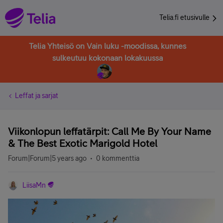
Telia.fi etusivulle
Telia Yhteisö on Vain luku -moodissa, kunnes
sulkeutuu kokonaan lokakuussa
Leffat ja sarjat
Viikonlopun leffatärpit: Call Me By Your Name
& The Best Exotic Marigold Hotel
Forum|Forum|5 years ago
0 kommenttia
LiisaMn