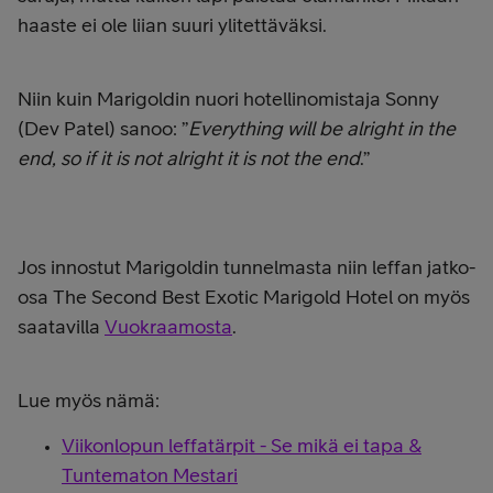
haaste ei ole liian suuri ylitettäväksi.
Niin kuin Marigoldin nuori hotellinomistaja Sonny
(Dev Patel) sanoo: ”
Everything will be alright in the
end, so if it is not alright it is not the end
.”
Jos innostut Marigoldin tunnelmasta niin leffan jatko-
osa The Second Best Exotic Marigold Hotel on myös
saatavilla
Vuokraamosta
.
Lue myös nämä:
Viikonlopun leffatärpit - Se mikä ei tapa &
Tuntematon Mestari